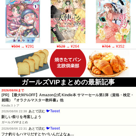
¥594
→ ¥291
¥528
→ ¥264
¥704
→ ¥352
ガールズVIPまとめの最新記事
2026/08/06まで
[PR]
【最大90%OFF】Amazon公式 Kindle本 サマーセール第1弾（資格・検定・
就職）『オラクルマスター教科書』他
Kindleストア
🐦Tweet
あとで読む
2026/08/06 22:38
新しい祭りを考案しよう
ガールズVIPまとめ
🐦Tweet
あとで読む
2026/08/06 22:31
フナ釣りもハマりだすとヤバいんだよなぁ…