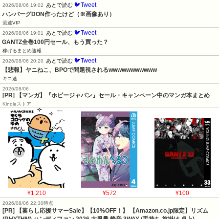
🐦Tweet
あとで読む
2026/08/06 19:02
ハンバーグDON作ったけど（※画像あり）
流速VIP
🐦Tweet
あとで読む
2026/08/06 19:01
GANTZ全巻100円セール、もう買った？
稼げるまとめ速報
🐦Tweet
あとで読む
2026/08/06 20:20
【悲報】ヤニねこ、BPOで問題視されるwwwwwwwwwww
キニ速
2026/08/06
[PR] 【マンガ】『ホビージャパン』セール・キャンペーン中のマンガ本まとめ
Kindleストア
¥1,210
¥572
¥100
2026/08/06 22:30時点
[PR] 【暮らし応援サマーSale】【10%OFF！】 【Amazon.co.jp限定】リズム