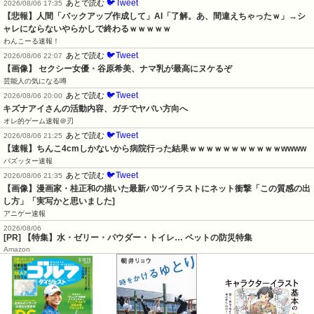
🐦Tweet
あとで読む
2026/08/06 17:35
【悲報】人間「バックアップ作成して」AI「了解。あ、間違えちゃったｗ」→シ
ャレにならないやらかしで終わるｗｗｗｗｗ
わんこーる速報！
🐦Tweet
あとで読む
2026/08/06 22:07
【画像】 セクシー女優・谷原希美、ナマ乳が最高にヌケるぞ
芸能人の気になる噂
🐦Tweet
あとで読む
2026/08/06 20:00
キズナアイさんの活動内容、ガチでヤバい方向へ
オレ的ゲーム速報＠刃
🐦Tweet
あとで読む
2026/08/06 21:25
【速報】ちんこ4cmしかないから病院行った結果ｗｗｗｗｗｗｗｗｗｗｗwwww
バズッター速報
🐦Tweet
あとで読む
2026/08/06 21:35
【画像】漫画家・桂正和の描いた最新パ0ツイラストにネット衝撃「この質感の出
し方」「実写かと思いました]
アニゲー速報
2026/08/06
[PR] 【特集】水・ゼリー・パウダー・トイレ… ペットの防災特集
Amazon