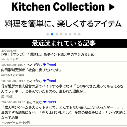
最近読まれている記事
2026/08/06
[PR] 【マンガ】『講談社』高ポイント還元中のマンガまとめ
Kindleストア
🐦Tweet
あとで読む
2026/08/06 18:37
内田梨瑚受刑者「社会に戻りたいです」
稼げるまとめ速報
🐦Tweet
あとで読む
2026/08/06 20:47
母が近所の個人経営の店でバイトする事になり「この年でまた雇ってもらえるな
んてラッキー」と喜んでいたものの、雇われた理由が…
怒り新党
🐦Tweet
あとで読む
2026/08/06 19:30
「成人向けゲームを大ヒットさせて、とんでもない売り上げが入ったぞー！」→
最悪すぎる結果になり、「売り上げ0円だけど、多額の税金を払え」という状況に
なって絶望
オレ的ゲーム速報＠刃