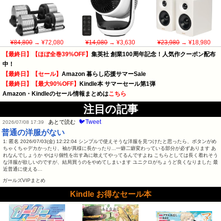
¥84,800
→ ¥72,080
¥14,080
→ ¥3,630
¥23,980
→ ¥18,980
【最終日】【ほぼ全巻39%OFF】
集英社 創業100周年記念！人気作クーポン配布
中！
【最終日】【セール】
Amazon 暮らし応援サマーSale
【最終日】【最大90%OFF】
Kindle本 サマーセール第1弾
Amazon・Kindleのセール情報まとめは
こちら
注目の記事
🐦Tweet
あとで読む
2026/07/08 17:39
普通の洋服がない
1: 匿名 2026/07/03(金) 12:22:04 シンプルで使えそうな洋服を見つけたと思ったら、ボタンがめ
ちゃくちゃデカかったり、袖が異様に長かったり...一癖二癖変わっている部分が必ずあります あ
れなんでしょうか やはり個性を出す為に敢えてやってるんですよね こちらとしては長く着れそう
な洋服が欲しいのですが、結局買うのをやめてしまいます ユニクロがちょうど良くなりました 最
近普通に使える…
ガールズVIPまとめ
Kindle お得なセール本