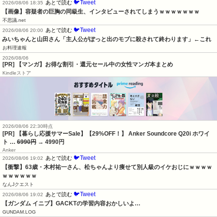
🐦Tweet
あとで読む
2026/08/06 18:35
【画像】容疑者の巨胸の同級生、インタビューされてしまうｗｗｗｗｗｗｗ
不思議.net
🐦Tweet
あとで読む
2026/08/06 20:00
みいちゃんと山田さん「主人公がぽっと出のモブに殺されて終わります」←これ
お料理速報
2026/08/06
[PR] 【マンガ】お得な割引・還元セール中の女性マンガ本まとめ
Kindleストア
2026/08/06 22:30時点
[PR] 【暮らし応援サマーSale】【29%OFF！】 Anker Soundcore Q20i ホワイ
ト …
6990円
→ 4990円
Anker
🐦Tweet
あとで読む
2026/08/06 19:02
【衝撃】63歳・木村祐一さん、松ちゃんより痩せて別人級のイケおじにｗｗｗｗ
ｗｗｗｗｗｗ
なんJクエスト
🐦Tweet
あとで読む
2026/08/06 19:02
【ガンダム イニブ】GACKTの学習内容おかしいよ…
GUNDAM.LOG