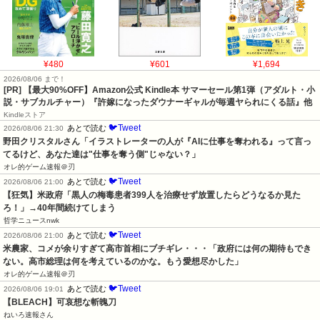
¥480
¥601
¥1,694
2026/08/06 まで！
[PR]
【最大90%OFF】Amazon公式 Kindle本 サマーセール第1弾（アダルト・小
説・サブカルチャー）『許嫁になったダウナーギャルが毎週ヤられにくる話』他
Kindleストア
🐦Tweet
あとで読む
2026/08/06 21:30
野田クリスタルさん「イラストレーターの人が『AIに仕事を奪われる』って言っ
てるけど、あなた達は"仕事を奪う側"じゃない？」
オレ的ゲーム速報＠刃
🐦Tweet
あとで読む
2026/08/06 21:00
【狂気】米政府「黒人の梅毒患者399人を治療せず放置したらどうなるか見た
ろ！」→40年間続けてしまう
哲学ニュースnwk
🐦Tweet
あとで読む
2026/08/06 21:00
米農家、コメが余りすぎて高市首相にブチギレ・・・「政府には何の期待もでき
ない。高市総理は何を考えているのかな。もう愛想尽かした」
オレ的ゲーム速報＠刃
🐦Tweet
あとで読む
2026/08/06 19:01
【BLEACH】可哀想な斬魄刀
ねいろ速報さん