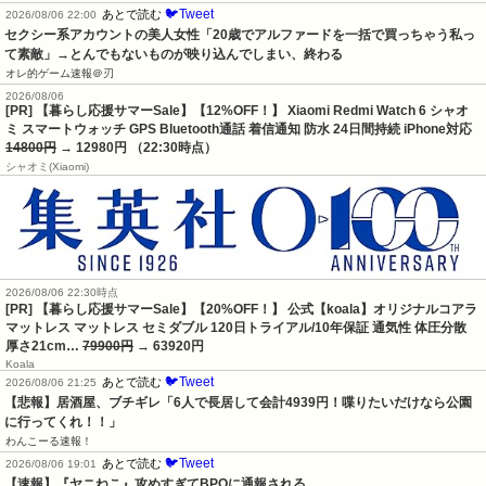
🐦Tweet
あとで読む
2026/08/06 22:00
セクシー系アカウントの美人女性「20歳でアルファードを一括で買っちゃう私っ
て素敵」→とんでもないものが映り込んでしまい、終わる
オレ的ゲーム速報＠刃
2026/08/06
[PR] 【暮らし応援サマーSale】【12%OFF！】 Xiaomi Redmi Watch 6 シャオ
ミ スマートウォッチ GPS Bluetooth通話 着信通知 防水 24日間持続 iPhone対応
14800円
→ 12980円 （22:30時点）
シャオミ(Xiaomi)
2026/08/06 22:30時点
[PR] 【暮らし応援サマーSale】【20%OFF！】 公式【koala】オリジナルコアラ
マットレス マットレス セミダブル 120日トライアル/10年保証 通気性 体圧分散
厚さ21cm…
79900円
→ 63920円
Koala
🐦Tweet
あとで読む
2026/08/06 21:25
【悲報】居酒屋、ブチギレ「6人で長居して会計4939円！喋りたいだけなら公園
に行ってくれ！！」
わんこーる速報！
🐦Tweet
あとで読む
2026/08/06 19:01
【速報】『ヤニねこ』攻めすぎてBPOに通報される