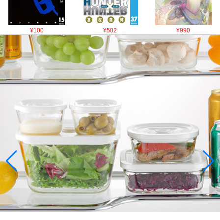
¥100
¥502
¥990