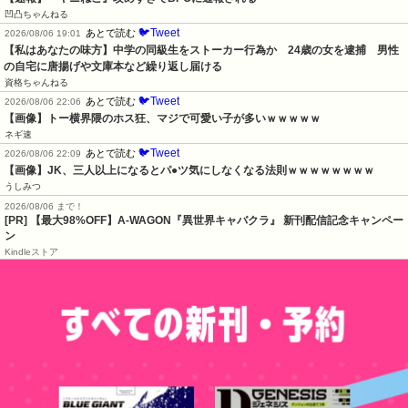
凹凸ちゃんねる
🐦Tweet
あとで読む
2026/08/06 19:01
【私はあなたの味方】中学の同級生をストーカー行為か　24歳の女を逮捕　男性
の自宅に唐揚げや文庫本など繰り返し届ける
資格ちゃんねる
🐦Tweet
あとで読む
2026/08/06 22:06
【画像】トー横界隈のホス狂、マジで可愛い子が多いｗｗｗｗｗ
ネギ速
🐦Tweet
あとで読む
2026/08/06 22:09
【画像】JK、三人以上になるとパ●ツ気にしなくなる法則ｗｗｗｗｗｗｗｗ
うしみつ
2026/08/06 まで！
[PR] 【最大98%OFF】A-WAGON『異世界キャバクラ』 新刊配信記念キャンペー
ン
Kindleストア