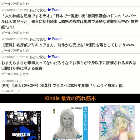
ガールズVIPまとめ
🐦Tweet
あとで読む
2026/08/06 22:28
「人の神経を逆撫でする天才」”日本で一番悪い男”福岡県議会のドンの「ネパー
ルは天国だった」発言に批判続出…隣県の熊本は地震で過酷な避難生活中の“無神
経”ぶり
ガールズVIPまとめ
🐦Tweet
あとで読む
2026/08/06 22:26
【悲報】名探偵プリキュアさん、前作から売上を10億円も落としてしまうwww
ガールズVIPまとめ
🐦Tweet
あとで読む
2026/08/06 22:19
おまえらまさか銀歯入ってないだろうな？お前らが中身以下に評価される原因は
口開けた時に見える銀歯
ガールズVIPまとめ
2026/08/31 まで！
[PR] 【最大30%OFF】双葉社 フタスペ!2026年夏⑥『サムライ無双』他
Kindleストア
Kindle 最近の売れ筋本