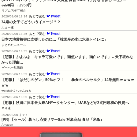
(RHYTHM) ハンディファン 2026 大風量 静音 3WAY (手持ち 首掛け 卓上) …
3278円
→ 2950円
‎リズム(RHYTHM)
🐦Tweet
あとで読む
2026/08/06 18:34
34歳の女子てどういうイメージ？？
ふぇー速
🐦Tweet
あとで読む
2026/08/06 18:35
日本の地震被害に支援したのに…「韓国産の水は水洗トイレに」
まとめたニュース
🐦Tweet
あとで読む
2026/08/06 18:35
【悲報】ぷよぷよ「キャラ可愛いです、頭使います、面白いです」←天下取れな
かった理由…
ゲーハー黙示録
🐦Tweet
あとで読む
2026/08/06 18:33
【朗報】「はだしのゲン」50%オフ！　「暴食のベルセルク」14巻無料ｗｗｗｗ
ｗｗ
watch＠２ちゃんねる
🐦Tweet
あとで読む
2026/08/06 18:33
【朗報】秋田に日本最大級AIデータセンター、UAEなどが2兆円規模の投資へ
ネギ速
2026/08/06 まで！
[PR]
【セール】暮らし応援サマーSale 対象商品 食品『米飯』
Amazon