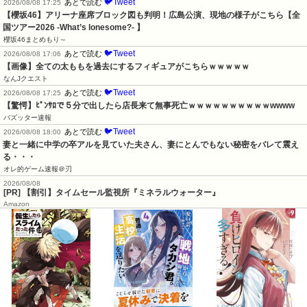
🐦Tweet
あとで読む
2026/08/08 17:25
【櫻坂46】アリーナ座席ブロック図も判明！広島公演、現地の様子がこちら【全
国ツアー2026 -What’s lonesome?- 】
櫻坂46まとめもり～
🐦Tweet
あとで読む
2026/08/08 17:06
【画像】全ての太ももを過去にするフィギュアがこちらｗｗｗｗｗ
なんJクエスト
🐦Tweet
あとで読む
2026/08/08 17:25
【驚愕】ﾋﾟﾝｻﾛで５分で出したら店長来て無事死亡ｗｗｗｗｗｗｗｗｗｗwwww
バズッター速報
🐦Tweet
あとで読む
2026/08/08 18:00
妻と一緒に中学の卒アルを見ていた夫さん、妻にとんでもない秘密をバレて震え
る・・・
オレ的ゲーム速報＠刃
2026/08/08
[PR] 【割引】タイムセール監視所『ミネラルウォーター』
Amazon