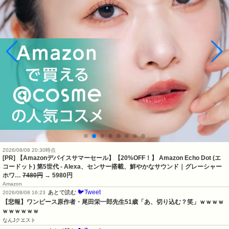
2026/08/08 20:30時点
[PR] 【Amazonデバイスサマーセール】【20%OFF！】 Amazon Echo Dot (エ
コードット) 第5世代 - Alexa、センサー搭載、鮮やかなサウンド｜グレーシャー
ホワ…
7480円
→ 5980円
Amazon
🐦Tweet
あとで読む
2026/08/08 16:23
【悲報】ワンピース原作者・尾田栄一郎先生51歳「あ、切り込む？笑」ｗｗｗｗ
ｗｗｗｗｗｗ
なんJクエスト