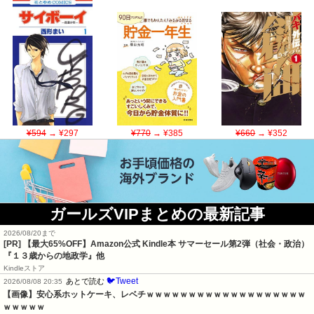
¥594
→ ¥297
¥770
→ ¥385
¥660
→ ¥352
ガールズVIPまとめの最新記事
2026/08/20まで
[PR]
【最大65%OFF】Amazon公式 Kindle本 サマーセール第2弾（社会・政治）
『１３歳からの地政学』他
Kindleストア
🐦Tweet
あとで読む
2026/08/08 20:35
【画像】安心系ホットケーキ、レベチｗｗｗｗｗｗｗｗｗｗｗｗｗｗｗｗｗｗｗ
ｗｗｗｗｗ