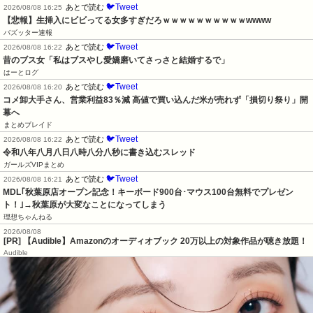
🐦Tweet
あとで読む
2026/08/08 16:25
【悲報】生挿入にビビってる女多すぎだろｗｗｗｗｗｗｗｗｗｗwwww
バズッター速報
🐦Tweet
あとで読む
2026/08/08 16:22
昔のブス女「私はブスやし愛嬌磨いてさっさと結婚するで」
はーとログ
🐦Tweet
あとで読む
2026/08/08 16:20
コメ卸大手さん、営業利益83％減 高値で買い込んだ米が売れず「損切り祭り」開
幕へ
まとめブレイド
🐦Tweet
あとで読む
2026/08/08 16:22
令和八年八月八日八時八分八秒に書き込むスレッド
ガールズVIPまとめ
🐦Tweet
あとで読む
2026/08/08 16:21
MDL｢秋葉原店オープン記念！キーボード900台･マウス100台無料でプレゼン
ト！｣→秋葉原が大変なことになってしまう
理想ちゃんねる
2026/08/08
[PR] 【Audible】Amazonのオーディオブック 20万以上の対象作品が聴き放題！
Audible