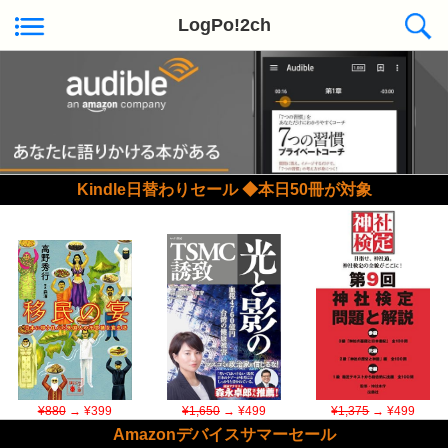
LogPo!2ch
Kindle日替わりセール ◆本日50冊が対象
¥880
→ ¥399
¥1,650
→ ¥499
¥1,375
→ ¥499
Amazonデバイスサマーセール