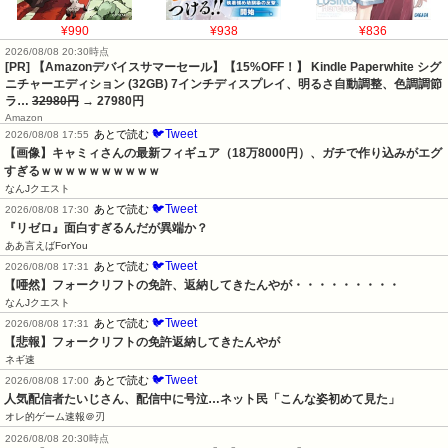
¥990
¥938
¥836
2026/08/08 20:30時点
[PR] 【Amazonデバイスサマーセール】【15%OFF！】 Kindle Paperwhite シグ
ニチャーエディション (32GB) 7インチディスプレイ、明るさ自動調整、色調調節
ラ…
32980円
→ 27980円
Amazon
🐦Tweet
あとで読む
2026/08/08 17:55
【画像】キャミィさんの最新フィギュア（18万8000円）、ガチで作り込みがエグ
すぎるｗｗｗｗｗｗｗｗｗｗ
なんJクエスト
🐦Tweet
あとで読む
2026/08/08 17:30
『リゼロ』面白すぎるんだが異端か？
ああ言えばForYou
🐦Tweet
あとで読む
2026/08/08 17:31
【唖然】フォークリフトの免許、返納してきたんやが・・・・・・・・・
なんJクエスト
🐦Tweet
あとで読む
2026/08/08 17:31
【悲報】フォークリフトの免許返納してきたんやが
ネギ速
🐦Tweet
あとで読む
2026/08/08 17:00
人気配信者たいじさん、配信中に号泣…ネット民「こんな姿初めて見た」
オレ的ゲーム速報＠刃
2026/08/08 20:30時点