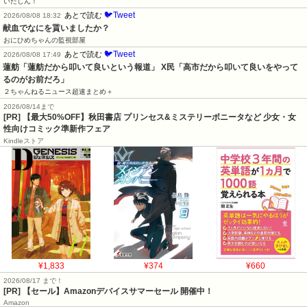
いたしん！
🐦Tweet
あとで読む
2026/08/08 18:32
献血でなにを貰いましたか？
おにひめちゃんの監視部屋
🐦Tweet
あとで読む
2026/08/08 17:49
蓮舫「蓮舫だから叩いて良いという報道」 X民「高市だから叩いて良いをやって
るのがお前だろ」
２ちゃんねるニュース超速まとめ＋
2026/08/14まで
[PR] 【最大50%OFF】秋田書店 プリンセス&ミステリーボニータなど 少女・女
性向けコミック準新作フェア
Kindleストア
¥1,833
¥374
¥660
2026/08/17 まで！
[PR]
【セール】Amazonデバイスサマーセール 開催中！
Amazon