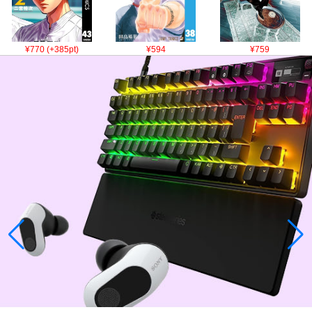
¥770 (+385pt)
¥594
¥759