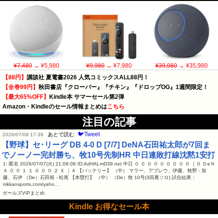
¥7,480
→ ¥5,980
¥9,980
→ ¥7,980
¥39,980
→ ¥35,980
【88円】
講談社 夏電書2026 人気コミックスALL88円！
【全巻99円】
秋田書店『クローバー』『チキン』『ドロップOG』1週間限定！
【最大65%OFF】
Kindle本 サマーセール第2弾
Amazon・Kindleのセール情報まとめは
こちら
注目の記事
🐦Tweet
あとで読む
2026/07/08 17:39
【野球】セ･リーグ DB 4-0 D [7/7] DeNA石田祐太郎が7回ま
でノーノー完封勝ち、牧10号先制HR 中日連敗打線沈黙1安打
1: 匿名 2026/07/07(火) 21:08:08 ID:AdHALmD39.net 中日 ０ ０ ０ ０ ０ ０ ０ ０ ０ ｜０ ＤeＮ
Ａ ０ ０ １ １ ０ ０ ０ ２ Ｘ ｜４ 【バッテリー】 （中） マラー、アブレウ、伊藤、牧野 - 加
藤、石伊 （De）石田裕 - 松尾 【本塁打】 （中） （De）牧 10号(3回裏ソロ) 試合結果：
nikkansports.com/yaho…
ガールズVIPまとめ
Kindle お得なセール本