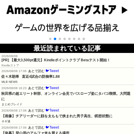
最近読まれている記事
2026/08/08
[PR]
【最大3,500pt還元】Kindleポイントクラブ Betaテスト開始！
Kindleストア
🐦Tweet
あとで読む
2026/08/08 17:06
佐々木朗希   直近4試合の防御率1.88
MLB NEWS
🐦Tweet
あとで読む
2026/08/08 16:23
秋田県の超エリート幹部、オンライン会見でバスローブ姿にタバコ喫煙。大問題
に
まとめブレイド
🐦Tweet
あとで読む
2026/08/08 17:06
【画像】チアリーダーに顔を太ももで挟まれた男子高生、瞑想状態に
ネギ速
🐦Tweet
あとで読む
2026/08/08 17:06
【急募】登山用のアルファ米を買える場所