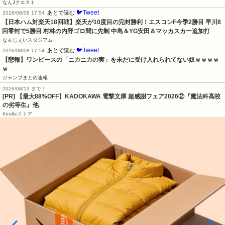
なんJクエスト
🐦Tweet
あとで読む
2026/08/08 17:54
【日本ハム対楽天18回戦】楽天が10度目の完封勝利！エスコンF今季2勝目 早川8
回零封で5勝目 村林の内野ゴロ間に先制 中島＆YG安田＆マッカスカー追加打
なんじぇいスタジアム
🐦Tweet
あとで読む
2026/08/08 17:54
【悲報】ワンピースの「ニカニカの実」を未だに受け入れられてない奴ｗｗｗｗ
ｗ
ジャンプまとめ速報
2026/08/13 まで！
[PR] 【最大88%OFF】KADOKAWA 電撃文庫 超感謝フェア2026②『魔法科高校
の劣等生』他
Kindleストア