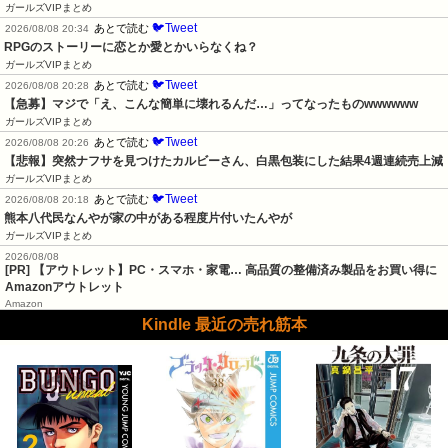
ガールズVIPまとめ
🐦Tweet
あとで読む
2026/08/08 20:34
RPGのストーリーに恋とか愛とかいらなくね？
ガールズVIPまとめ
🐦Tweet
あとで読む
2026/08/08 20:28
【急募】マジで「え、こんな簡単に壊れるんだ…」ってなったものwwwwww
ガールズVIPまとめ
🐦Tweet
あとで読む
2026/08/08 20:26
【悲報】突然ナフサを見つけたカルビーさん、白黒包装にした結果4週連続売上減
ガールズVIPまとめ
🐦Tweet
あとで読む
2026/08/08 20:18
熊本八代民なんやが家の中がある程度片付いたんやが
ガールズVIPまとめ
2026/08/08
[PR] 【アウトレット】PC・スマホ・家電… 高品質の整備済み製品をお買い得に
Amazonアウトレット
Amazon
Kindle 最近の売れ筋本