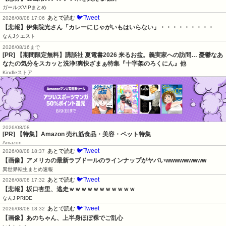
ガールズVIPまとめ
🐦Tweet
あとで読む
2026/08/08 17:06
【悲報】伊集院光さん「カレーにじゃがいもはいらない」・・・・・・・・・
なんJクエスト
2026/08/16まで
[PR] 【期間限定無料】講談社 夏電書2026 来るお盆。義実家への訪問… 憂鬱なあ
なたの気分をスカッと洗浄!爽快ざまぁ特集『十字架のろくにん』他
Kindleストア
2026/08/08
[PR] 【特集】Amazon 売れ筋食品・美容・ペット特集
Amazon
🐦Tweet
あとで読む
2026/08/08 18:37
【画像】アメリカの最新ラブドールのラインナップがヤバいwwwwwwwww
異世界転生まとめ速報
🐦Tweet
あとで読む
2026/08/08 17:32
【悲報】坂口杏里、逃走ｗｗｗｗｗｗｗｗｗｗｗ
なんJ PRIDE
🐦Tweet
あとで読む
2026/08/08 18:32
【画像】あのちゃん、上半身ほぼ裸でご乱心