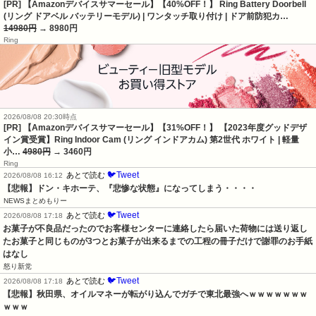
[PR] 【Amazonデバイスサマーセール】【40%OFF！】 Ring Battery Doorbell
(リング ドアベル バッテリーモデル) | ワンタッチ取り付け | ドア前防犯カ…
14980円
→ 8980円
Ring
2026/08/08 20:30時点
[PR] 【Amazonデバイスサマーセール】【31%OFF！】 【2023年度グッドデザ
イン賞受賞】Ring Indoor Cam (リング インドアカム) 第2世代 ホワイト | 軽量
小…
4980円
→ 3460円
Ring
🐦Tweet
あとで読む
2026/08/08 16:12
【悲報】ドン・キホーテ、『悲惨な状態』になってしまう・・・・
NEWSまとめもりー
🐦Tweet
あとで読む
2026/08/08 17:18
お菓子が不良品だったのでお客様センターに連絡したら届いた荷物には送り返し
たお菓子と同じものが3つとお菓子が出来るまでの工程の冊子だけで謝罪のお手紙
はなし
怒り新党
🐦Tweet
あとで読む
2026/08/08 17:18
【悲報】秋田県、オイルマネーが転がり込んでガチで東北最強へｗｗｗｗｗｗｗ
ｗｗｗ