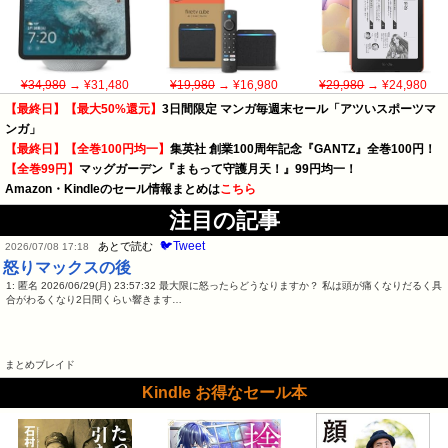
¥34,980
→ ¥31,480
¥19,980
→ ¥16,980
¥29,980
→ ¥24,980
【最終日】【最大50%還元】
3日間限定 マンガ毎週末セール「アツいスポーツマ
ンガ」
【最終日】【全巻100円均一】
集英社 創業100周年記念『GANTZ』全巻100円！
【全巻99円】
マッグガーデン『まもって守護月天！』99円均一！
Amazon・Kindleのセール情報まとめは
こちら
注目の記事
🐦Tweet
あとで読む
2026/07/08 17:18
怒りマックスの後
1: 匿名 2026/06/29(月) 23:57:32 最大限に怒ったらどうなりますか？ 私は頭が痛くなりだるく具
合がわるくなり2日間くらい響きます…
まとめブレイド
Kindle お得なセール本