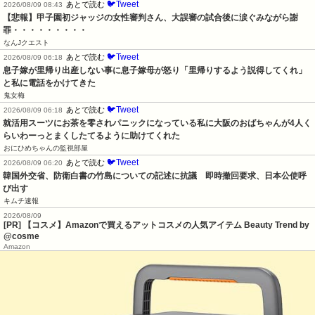
🐦Tweet
あとで読む
2026/08/09 08:43
【悲報】甲子園初ジャッジの女性審判さん、大誤審の試合後に涙ぐみながら謝
罪・・・・・・・・・
なんJクエスト
🐦Tweet
あとで読む
2026/08/09 06:18
息子嫁が里帰り出産しない事に息子嫁母が怒り「里帰りするよう説得してくれ」
と私に電話をかけてきた
鬼女梅
🐦Tweet
あとで読む
2026/08/09 06:18
就活用スーツにお茶を零されパニックになっている私に大阪のおばちゃんが4人く
らいわーっとまくしたてるように助けてくれた
おにひめちゃんの監視部屋
🐦Tweet
あとで読む
2026/08/09 06:20
韓国外交省、防衛白書の竹島についての記述に抗議　即時撤回要求、日本公使呼
び出す
キムチ速報
2026/08/09
[PR] 【コスメ】Amazonで買えるアットコスメの人気アイテム Beauty Trend by
@cosme
Amazon