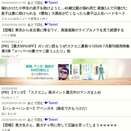
🐦Tweet
あとで読む
2026/08/09 07:59
溺れかけた小学生の息子を助けようと…40歳父親が溺れ死亡 家族3人で川遊びに 
息子は妻に助けられる   #愛知 |  大黒柱が亡くなったら妻子は人生ハードモード
２ちゃんねるニュース超速まとめ＋
🐦Tweet
あとで読む
2026/08/09 08:00
【悲報】東京から名古屋に帰るワイ、高速道路のライブカメラを見て絶望する
バイク速報
2026/08/11まで
[PR] 【最大50%OFF】ガンガン読もうぜ!スクエニ夏祭り!!2026 7月新刊発売特集
第3弾『スーパーの裏でヤニ吸うふたり』他
Kindleストア
2026/08/09
[PR] 【マンガ】『スクエニ』高ポイント還元中のマンガまとめ
Kindleストア
🐦Tweet
あとで読む
2026/08/09 08:00
【ハンターハンター】アベンガネ（除念で大もうけだ）
あにまんch
🐦Tweet
あとで読む
2026/08/09 08:00
【悲報】東大生さん、親ガチャ民に対して正論を言ってしまうｗｗｗｗｗ
カナ速