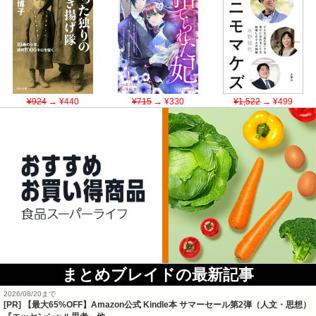
¥924
→ ¥440
¥715
→ ¥330
¥1,522
→ ¥499
まとめブレイドの最新記事
2026/08/20まで
[PR]
【最大65%OFF】Amazon公式 Kindle本 サマーセール第2弾（人文・思想）