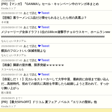
2026/08/09
[PR] 【マンガ】『GANMA!』セール・キャンペーン中のマンガ本まとめ
Kindleストア
🐦Tweet
あとで読む
2026/08/09 07:55
【悲報】素ラーメンに1品だけ乗せられるとしたら何の具選ぶ？
ネギ速
🐦Tweet
あとで読む
2026/08/09 07:56
メジャーリーグ全体ドラフト1位の188cm遊撃手チョロウスキー、ホームランww
wwwwwwwwwwwwwwwwwwwwwwwwwwwwwwwwwwwwwwwwwwwwww
なんじぇいスタジアム
🐦Tweet
あとで読む
2026/08/09 07:43
横浜のフロントいい加減有能よな
なんじぇいスタジアム
🐦Tweet
あとで読む
2026/08/09 07:40
【画像】隣家の室外機、限界突破ｗｗｗｗｗｗ
スコールちゃんねる
🐦Tweet
あとで読む
2026/08/09 07:39
【倍返しだ！！】元カレをストーカーして大学中退、最終的に自頃まで追い込ん
だ…高校時代、初めての彼氏に高校を卒業したら結婚しようと言われて、すっか
り舞い上がっ
怒り新党
2026/08/25 まで！
[PR]
【最大50%OFF】ドリコム 夏フェア ノベルス『エリスの聖杯』他
Kindleストア