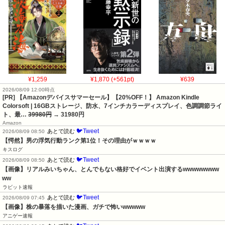
¥1,259
¥1,870 (+561pt)
¥639
2026/08/09 12:00時点
[PR] 【Amazonデバイスサマーセール】【20%OFF！】 Amazon Kindle
Colorsoft | 16GBストレージ、防水、7インチカラーディスプレイ、色調調節ライ
ト、最…
39980円
→ 31980円
Amazon
🐦Tweet
あとで読む
2026/08/09 08:50
【愕然】男の浮気行動ランク第1位！その理由がｗｗｗｗ
キスログ
🐦Tweet
あとで読む
2026/08/09 08:50
【画像】リアルみいちゃん、とんでもない格好でイベント出演するwwwwwwww
ww
ラビット速報
🐦Tweet
あとで読む
2026/08/09 07:45
【画像】株の暴落を描いた漫画、ガチで怖いwwwww
アニゲー速報