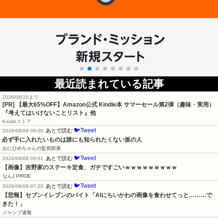
最近読まれている記事
2026/08/20まで
[PR]
【最大65%OFF】Amazon公式 Kindle本 サマーセール第2弾（趣味・実用）
『考えてはいけないことリスト』他
Kindleストア
🐦Tweet
あとで読む
2026/08/09 09:00
必ず手に入れたいものは誰にも知られたくない派の人
おにひめちゃんの監視部屋
🐦Tweet
あとで読む
2026/08/09 09:01
【画像】吉野家のステーキ定食、ガチですごいｗｗｗｗｗｗｗｗｗ
なんJ PRIDE
🐦Tweet
あとで読む
2026/08/09 07:20
【悲報】セブンイレブンのバイト「AIにちいかわの画像を食わせてっと………で
きた！」
ジャンプ速報