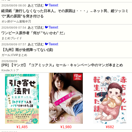
🐦Tweet
あとで読む
2026/08/09 08:00
経済紙「旅行しなくなった日本人。その原因は・・・」→ネット民、総ツッコミ
で“真の原因”を突き付ける
オレ的ゲーム速報＠刃
🐦Tweet
あとで読む
2026/08/09 07:54
ワンピース原作者「何が "ちいかわ" だ」
まとめブレイド
🐦Tweet
あとで読む
2026/08/09 07:57
【九州】雨が全然降ってない(涙)
ガールズVIPまとめ
2026/08/09
[PR] 【マンガ】『コアミックス』セール・キャンペーン中のマンガ本まとめ
Kindleストア
¥1,485
¥1,980
¥682