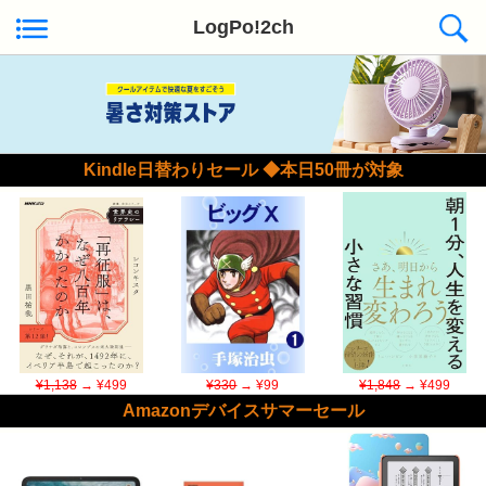
LogPo!2ch
Kindle日替わりセール ◆本日50冊が対象
¥1,138
→ ¥499
¥330
→ ¥99
¥1,848
→ ¥499
Amazonデバイスサマーセール