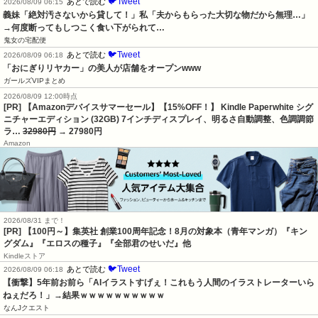
🐦Tweet
あとで読む
2026/08/09 06:15
義妹「絶対汚さないから貸して！」私「夫からもらった大切な物だから無理…」
→何度断ってもしつこく食い下がられて…
鬼女の宅配便
🐦Tweet
あとで読む
2026/08/09 06:18
「おにぎりリヤカー」の美人が店舗をオープンwww
ガールズVIPまとめ
2026/08/09 12:00時点
[PR] 【Amazonデバイスサマーセール】【15%OFF！】 Kindle Paperwhite シグ
ニチャーエディション (32GB) 7インチディスプレイ、明るさ自動調整、色調調節
ラ…
32980円
→ 27980円
Amazon
2026/08/31 まで！
[PR]
【100円～】集英社 創業100周年記念！8月の対象本（青年マンガ）『キン
グダム』『エロスの種子』『全部君のせいだ』他
Kindleストア
🐦Tweet
あとで読む
2026/08/09 06:18
【衝撃】5年前お前ら「AIイラストすげぇ！これもう人間のイラストレーターいら
ねぇだろ！」→結果ｗｗｗｗｗｗｗｗｗｗ
なんJクエスト