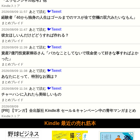
『エッセンシャル思考』他
Kindleストア
🐦Tweet
あとで読む
2026/08/09 11:57
経験者「40から独身の人生はゴールまでのマスが全て空欄の双六みたいなもん」
まとめブレイド
🐦Tweet
あとで読む
2026/08/09 11:47
彼女ほしいんだけどどうすれば作れる？
まとめブレイド
🐦Tweet
あとで読む
2026/08/09 11:39
資産7億円投資家桐谷さん「バカなことしてないで現金使って好きな事すればよか
った」
まとめブレイド
🐦Tweet
あとで読む
2026/08/09 11:38
あなたにとって、特別なお酒は？
まとめブレイド
🐦Tweet
あとで読む
2026/08/09 11:34
チャーハンに入れたら美味しいもの
まとめブレイド
2026/08/09
[PR] 【マンガ】全出版社 Kindle本 セール＆キャンペーン中の青年マンガまとめ
Kindleストア
Kindle 最近の売れ筋本