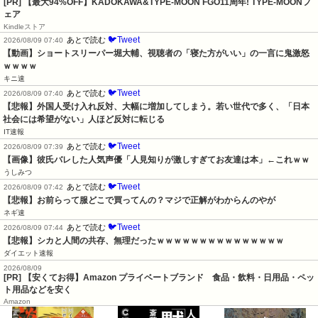
[PR]
【最大94%OFF】KADOKAWA&TYPE-MOON FGO11周年! TYPE-MOONフ
ェア
Kindleストア
🐦Tweet
あとで読む
2026/08/09 07:40
【動画】ショートスリーパー堀大輔、視聴者の「寝た方がいい」の一言に鬼激怒
ｗｗｗｗ
キニ速
🐦Tweet
あとで読む
2026/08/09 07:40
【悲報】外国人受け入れ反対、大幅に増加してしまう。若い世代で多く、「日本
社会には希望がない」人ほど反対に転じる
IT速報
🐦Tweet
あとで読む
2026/08/09 07:39
【画像】彼氏バレした人気声優「人見知りが激しすぎてお友達は本」←これｗｗ
うしみつ
🐦Tweet
あとで読む
2026/08/09 07:42
【悲報】お前らって服どこで買ってんの？マジで正解がわからんのやが
ネギ速
🐦Tweet
あとで読む
2026/08/09 07:44
【悲報】シカと人間の共存、無理だったｗｗｗｗｗｗｗｗｗｗｗｗｗｗｗ
ダイエット速報
2026/08/09
[PR] 【安くてお得】Amazon プライベートブランド 食品・飲料・日用品・ペッ
ト用品などを安く
Amazon