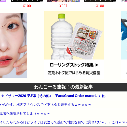
¥100
¥227
¥100
わんこーる速報！の最新記事
ドサマー2026 第3弾（その他）『Fate/Grand Order material』他
やらかす。構内アナウンスでド下ネタを連発するｗｗｗｗｗ
育現場を崩壊させてしまうｗｗｗｗ
イしたらわかるけどライザは友達って感じで性的な目では見れないｗ」←これｗｗ