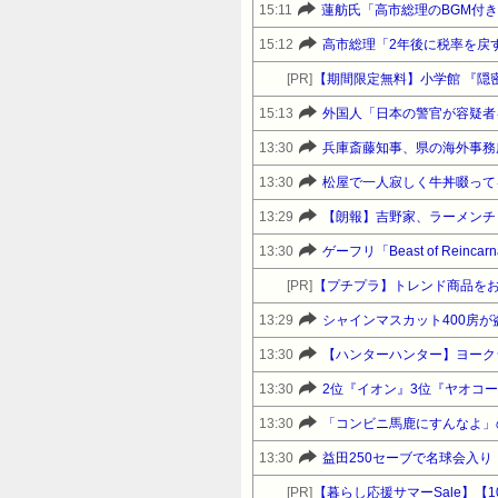
15:11
蓮舫氏「高市総理のBGM付
15:12
高市総理「2年後に税率を戻
[PR]
【期間限定無料】小学館 『隠
15:13
外国人「日本の警官が容疑者
13:30
兵庫斎藤知事、県の海外事務
13:30
松屋で一人寂しく牛丼啜って
13:29
【朗報】吉野家、ラーメンチ
13:30
ゲーフリ「Beast of Re
[PR]
【プチプラ】トレンド商品をお得に
13:29
シャインマスカット400房
13:30
【ハンターハンター】ヨーク
13:30
2位『イオン』3位『ヤオコ
13:30
「コンビニ馬鹿にすんなよ」
13:30
益田250セーブで名球会入り
[PR]