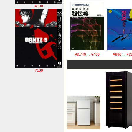
¥100
¥3,740
→ ¥499
¥990
→ ¥3
¥100