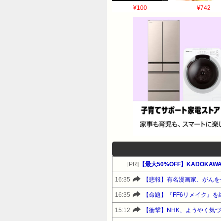
¥100
¥742
[PR]
16:35
【悲報】有名漫画家、がんを
16:35
【命題】『FF6リメイク』
15:12
【衝撃】NHK、ようやく気