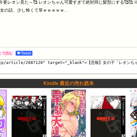
:56:52.46 今更レオン見た～🥰 レオンちゃん可愛すぎて絶対同じ髪型にする🥰
女の話、少し怖くて草ｗｗｗｗｗ…
とで読む
🐦Tweet
Kindle 最近の売れ筋本