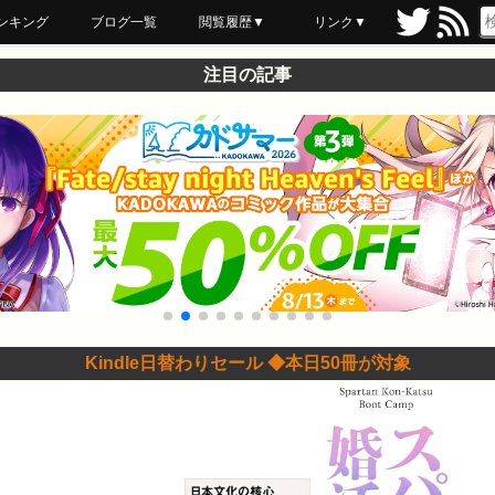
ンキング
ブログ一覧
閲覧履歴▼
リンク▼
ブックマーク
最近読んだ
あとで読む
ネットスーパー
飲食店舗用品
セール情報
注目の記事
Kindle日替わりセール ◆本日50冊が対象