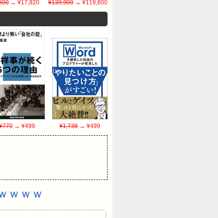
800
→ ¥17,820
¥139,900
→ ¥119,800
¥770
→ ¥499
¥1,738
→ ¥499
ｗｗｗｗ