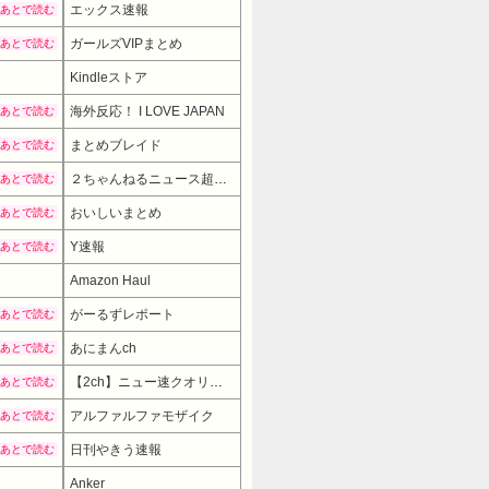
エックス速報
あとで読む
ガールズVIPまとめ
あとで読む
Kindleストア
海外反応！ I LOVE JAPAN
あとで読む
まとめブレイド
あとで読む
２ちゃんねるニュース超速まとめ＋
あとで読む
おいしいまとめ
あとで読む
Y速報
あとで読む
Amazon Haul
がーるずレポート
あとで読む
あにまんch
あとで読む
【2ch】ニュー速クオリティ
あとで読む
アルファルファモザイク
あとで読む
日刊やきう速報
あとで読む
Anker
69990円
→ 62990円 （18:30時点）