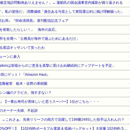
き被災地訪問動画ありえません！」← 蓮舫氏の国会議事堂内撮影が掘り返される
す。私の覚悟だ」 消費減税「責任ある与党として衆院選公約に掲げ理解賜った」
密お局』『特命清掃員』 新刊配信記念フェア
を射殺したらしい！」 海外の反応。
所を全廃へ「公務員が海外で遊ぶためにあるだけ」
る底辺オッサンいて笑ったわ
ェーンに参入
incarnationは皆様からのご意見を真摯に受け止め継続的にアップデートを予定」
ゲット！『Amazon Haul』
が盗難被害 栃木・佐野の果樹園
シン編のクラピカ、強すぎない？
ー』【一番お寿司が美味しいと思うスーパー】1位がこちら・・・
のオーナー夫婦、不起訴
 ←これさぁ、先発リリーフの両方で活躍して199勝249Sした投手は入れんの？
【暮らし応援サマーSale】【10%OFF！】 【1024Whポータブル電源 & 収納バッグセット】大容量 1024Wh Solix C1000 Gen 2 高出力AC 1550W リン酸鉄