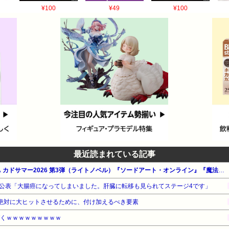
¥100
¥49
¥100
最近読まれている記事
【最大50%OFF】KADOKAWA カドサマー2026 第3弾（ライトノベル）『ソードアート・オンライン』『魔法科高校の劣等生』『キノの旅』他
公表「大腸癌になってしまいました。肝臓に転移も見られてステージ4です」
を絶対に大ヒットさせるために、付け加えるべき要素
づくｗｗｗｗｗｗｗｗｗ