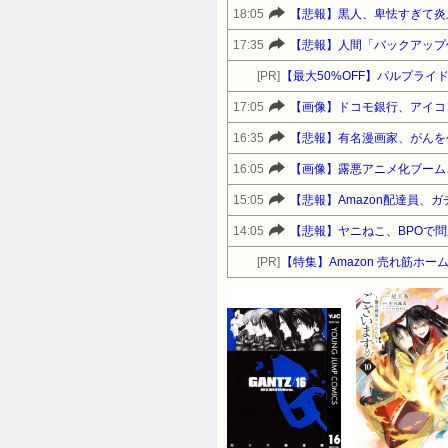
18:05
【悲報】黒人、卑怯すぎて炎
17:35
【悲報】人間「バックアップ
[PR]
【最大50%OFF】パルプラ
17:05
【画像】ドコモ銀行、アイコ
16:35
【悲報】有名漫画家、がんを
16:05
【画像】露悪アニメ化ブーム
15:05
【悲報】Amazon配達員、
14:05
【悲報】ヤニねこ、BPOで
[PR]
【特集】Amazon 売れ筋ホ