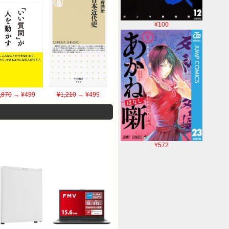
¥100
,870
→ ¥499
¥1,210
→ ¥499
¥572