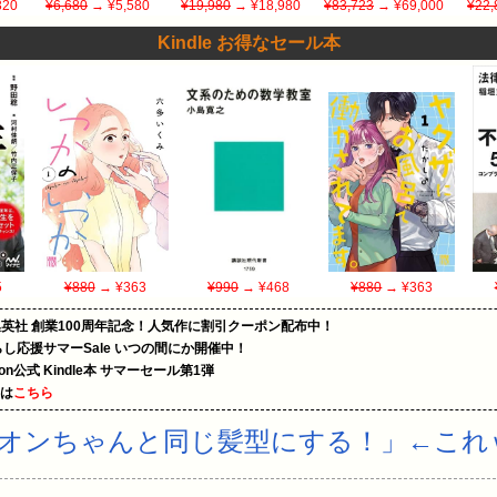
320
¥6,680
→ ¥5,580
¥19,980
→ ¥18,980
¥83,723
→ ¥69,000
¥22,
Kindle お得なセール本
5
¥880
→ ¥363
¥990
→ ¥468
¥880
→ ¥363
集英社 創業100周年記念！人気作に割引クーポン配布中！
暮らし応援サマーSale いつの間にか開催中！
zon公式 Kindle本 サマーセール第1弾
めは
こちら
オンちゃんと同じ髪型にする！」←これ