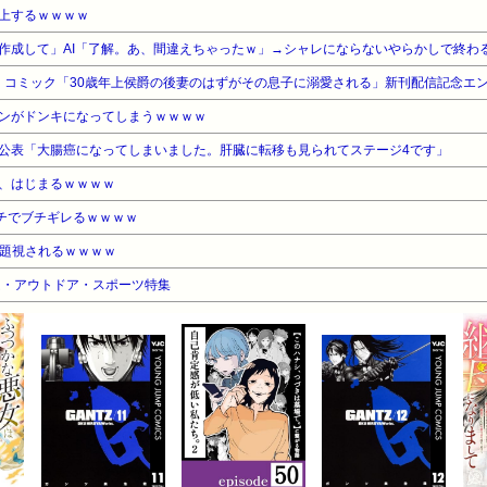
上するｗｗｗｗ
作成して」AI「了解。あ、間違えちゃったｗ」→シャレにならないやらかしで終わ
イド コミック「30歳年上侯爵の後妻のはずがその息子に溺愛される」新刊配信記念エ
ンがドンキになってしまうｗｗｗｗ
公表「大腸癌になってしまいました。肝臓に転移も見られてステージ4です」
、はじまるｗｗｗｗ
ガチでブチギレるｗｗｗｗ
問題視されるｗｗｗｗ
ーム・アウトドア・スポーツ特集