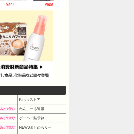
¥594
¥906
Kindleストア
わんこーる速報！
あとで読む
ゲーハー黙示録
あとで読む
NEWSまとめもりー
あとで読む