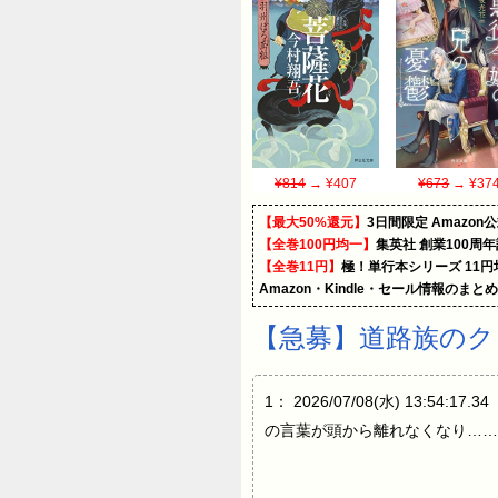
¥814
→ ¥407
¥673
→ ¥37
【最大50%還元】
3日間限定 Amaz
【全巻100円均一】
集英社 創業100周
【全巻11円】
極！単行本シリーズ 11
Amazon・Kindle・セール情報のまと
【急募】道路族のク
1： 2026/07/08(水) 1
の言葉が頭から離れなくなり……