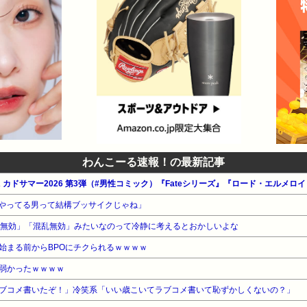
わんこーる速報！の最新記事
やってる男って結構ブッサイクじゃね」
毒無効」「混乱無効」みたいなのって冷静に考えるとおかしいよな
始まる前からBPOにチクられるｗｗｗｗ
弱かったｗｗｗｗ
ブコメ書いたぞ！」冷笑系「いい歳こいてラブコメ書いて恥ずかしくないの？」