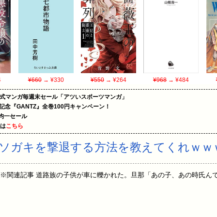
4
¥660
→ ¥330
¥550
→ ¥264
¥968
→ ¥484
on公式マンガ毎週末セール「アツいスポーツマンガ」
年記念『GANTZ』全巻100円キャンペーン！
円均一セール
めは
こちら
ソガキを撃退する方法を教えてくれｗｗ
3:54:17.34 ※関連記事 道路族の子供が車に轢かれた。旦那「あの子、あの