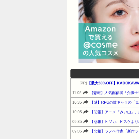
[PR]
11:05
【悲報】人気配信者「介護士
10:35
【謎】RPGの敵キャラの「
10:05
【悲報】アニメ「みい山」、
09:35
【悲報】ヒソカ、ビスケより
09:05
【悲報】ラノベ作家「新作ラ