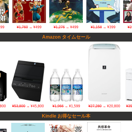
99
¥1,760
→ ¥499
¥1,276
→ ¥499
¥1,158
→ ¥399
¥2
Amazon タイムセール
800
¥53,800
→ ¥45,800
¥1,966
→ ¥1,599
¥27,280
→ ¥20,800
¥35
Kindle お得なセール本