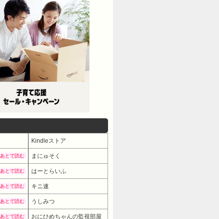
Kindleストア
まにゅそく
あとで読む
はーとらいふ
あとで読む
キニ速
あとで読む
うしみつ
あとで読む
おにひめちゃんの監視部屋
あとで読む