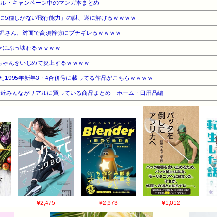
ール・キャンペーン中のマンガ本まとめ
に5種しかない飛行能力」の謎、遂に解けるｗｗｗｗ
堀さん、対面で高須幹弥にブチギレるｗｗｗｗ
全にぶっ壊れるｗｗｗｗ
ちゃんをいじめて炎上するｗｗｗｗ
1995年新年3・4合併号に載ってる作品がこちらｗｗｗｗ
最近みんながリアルに買っている商品まとめ ホーム・日用品編
¥2,475
¥2,673
¥1,012