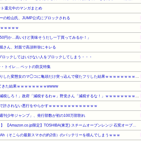
ント還元中のマンガまとめ
ーの松山氏、JUMP公式にブロックされる
ｗｗｗｗｗｗ
で250円か…高いけど美味そうだし一丁買ってみるか！」
堀さん、対面で高須幹弥にキレる
ブロックしてはいけない人をブロックしてしまう・・・
・トイレ… ペットの防災特集
【ｼｺ注意】合コンでお持ち帰りした変態女のマ◯コに亀頭だけ突っ込んで寝たフリした結果ｗｗｗｗｗｗｗｗｗｗｗ
てきた結果ｗｗｗｗｗｗｗｗwwww
【悲報】野党さん「消費税を減税しろ！」政府「減税するわｗ」野党さん「減税するな！」ｗｗｗｗｗｗｗｗｗｗ
で許されない悪行をやらかすｗｗｗｗｗｗｗｗｗｗｗｗｗ
週刊少年ジャンプ」、発行部数が初の100万部割れ
【タイムセール】【10%OFF！】 【Amazon.co.jp限定】TOSHIBA(東芝) スチームオーブンレンジ 石窯オーブン 23L
mAh（そこらの最新スマホの約2倍）のバッテリーを積んでしまうｗｗｗ