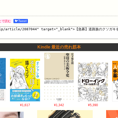
とで読む
🐦Tweet
Kindle 最近の売れ筋本
¥1,617
¥1,342
¥5,390