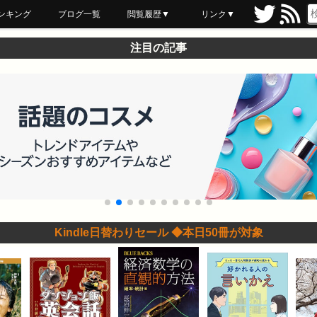
ンキング
ブログ一覧
閲覧履歴▼
リンク▼
ブックマーク
最近読んだ
あとで読む
ネットスーパー
飲食店舗用品
セール情報
注目の記事
Kindle日替わりセール ◆本日50冊が対象