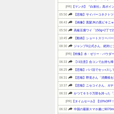
[PR]
【マンガ】『白泉社』高ポイ
05:50
【悲報】サイバーコネクトツ
06:43
【画像】黒髪JKの黒ビキニ
05:50
高級豆腐ワイ「150g×2丁
10:45
【動画】ショートスリーパー
08:30
ジャンプX公式さん、絶対に
[PR]
【特集】水・ゼリー・パウダー
06:33
06:25
【悲報】パパ活でセッ○スし
06:31
10:37
【悲報】ニセコイさん、ガチ
06:33
かつて６５０万部を誇った「
[PR]
06:32
中国の最新スマホ遂に9070