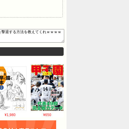
¥1,980
¥650