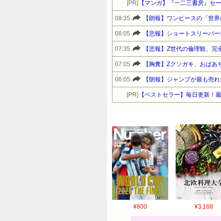
[PR]
【マンガ】『一二三書房』セ
08:35
【朗報】ワンピースの「世界
08:05
【悲報】ショートスリーパー
07:35
【悲報】Z世代の倫理観、完
07:05
【胸糞】Zクソガキ、おばあ
06:05
【朗報】ジャンプが最も売れた
[PR]
【ベストセラー】毎日更新！
¥800
¥3,168