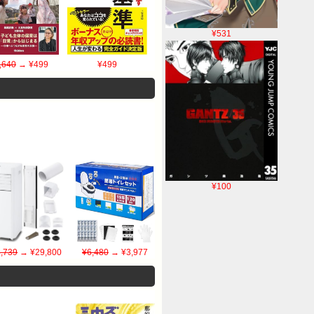
¥531
,640
→ ¥499
¥499
¥100
,739
→ ¥29,800
¥6,480
→ ¥3,977