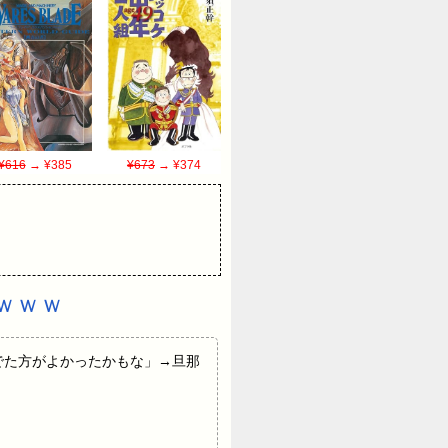
¥616
→ ¥385
¥673
→ ¥374
ｗｗｗ
時氏んでた方がよかったかもな」→旦那