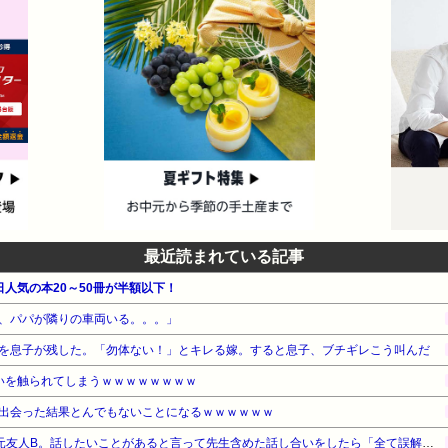
最近読まれている記事
毎日人気の本20～50冊が半額以下！
、パパが隣りの車両いる。。。」
を息子が残した。「勿体ない！」とキレる嫁。すると息子、ブチギレこう叫んだ
いを触られてしまうｗｗｗｗｗｗｗｗ
出会った結果とんでもないことになるｗｗｗｗｗｗ
いじめの主犯Aと取り巻きの元友人B。話したいことがあると言って先生含めた話し合いをしたら「全て誤解。私達は何もしてない」と言い出した