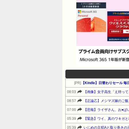
[PR]
【Kindle】日替わりセール 
08:03
【画像】女子高生「え待って
08:57
【正論乙】メシマズ嫁のご飯
07:00
【悲報】ライザさん、お●ぱ
05:39
【緊急】ワイ、真のワキガと
05:39