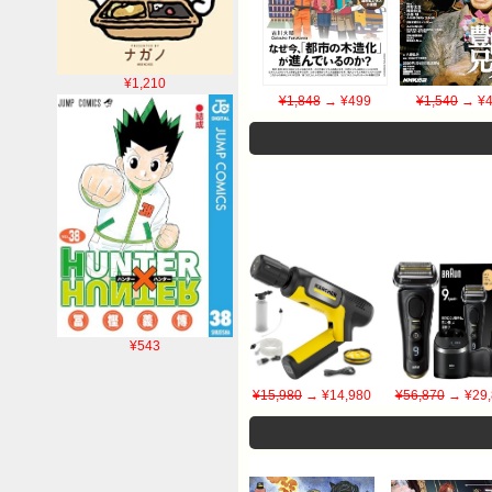
¥1,210
¥1,848
→ ¥499
¥1,540
→ ¥4
¥543
¥15,980
→ ¥14,980
¥56,870
→ ¥29,