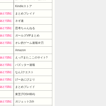
Kindleストア
まとめブレイド
あとで読む
ネギ速
あとで読む
思考ちゃんねる
あとで読む
ガールズVIPまとめ
あとで読む
オレ的ゲーム速報＠刃
あとで読む
Amazon
えっ!?またここのサイト?
あとで読む
バズッター速報
あとで読む
なんJクエスト
あとで読む
げーあにびより
あとで読む
まとめブレイド
あとで読む
28800円
→ 25920円 （11:30時点）
東芝(TOSHIBA)
ガジェット2ch
あとで読む