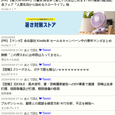
[PR] 【最大50%OFF】竹書房 異世界で新しい人生はじめます! BCf最新刊配信記
念フェア『人質生活から始めるスローライフ』他
Kindleストア
2026/08/08
[PR] 【マンガ】全出版社 Kindle本 セール＆キャンペーン中の青年マンガまとめ
Kindleストア
🐦Tweet
あとで読む
2026/08/08 07:00
旅館「この押入れには布団は入ってません」
登山ちゃんねる
🐦Tweet
あとで読む
2026/08/08 07:35
【悲報】Jリーグさん、ガチで誰も観ないｗｗｗｗｗｗｗｗｗｗ
なんJクエスト
🐦Tweet
あとで読む
2026/08/08 07:34
【悲報】元EXILE・黒木啓司、妻・宮崎麗果被告へのDV事案で逮捕　宮崎は全身
打撲、頭部裂傷及び打撲、頸部損傷の怪我
筋肉速報
🐦Tweet
あとで読む
2026/08/08 07:34
プルデンシャル、顧客との面談を録音方針 AIで分析、不正を検知へ
まとめブレイド
🐦Tweet
あとで読む
2026/08/08 09:01