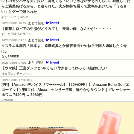
ウトのセクハラを夫に泣いて訴えても「いいじゃないかそのくらい。我慢してた
らご褒美あげるから」と迫られた。夫が気持ち悪くて悲鳴をあげたら「うるさ
い」とグーで殴られた
すまいる(^-^)ぶろぐ
🐦Tweet
あとで読む
2026/08/08 10:27
【衝撃】ロピアの牛脂がどうみても「美味い肉」なんやが・・・・・
ずっと日曜日のターン
🐦Tweet
あとで読む
2026/08/08 09:16
イスラエル高官「日本よ、原爆式典とか被害者面やめね？中国人虐殺したくせ
に」
なんJ PRIDE
🐦Tweet
あとで読む
2026/08/08 07:01
【ウマ娘】正直ダンツと5年くらい付き合ってゆっくり結婚したい
うまぴょいチャンネル
2026/08/08 12:30時点
[PR] 【Amazonデバイスサマーセール】【20%OFF！】 Amazon Echo Dot (エ
コードット) 第5世代 - Alexa、センサー搭載、鮮やかなサウンド｜グレーシャー
ホワ…
7480円
→ 5980円
Amazon