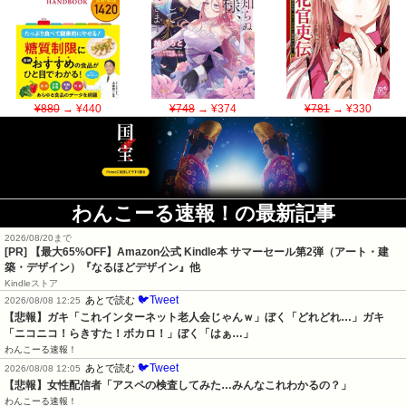
¥880
→ ¥440
¥748
→ ¥374
¥781
→ ¥330
わんこーる速報！の最新記事
2026/08/20まで
[PR]
【最大65%OFF】Amazon公式 Kindle本 サマーセール第2弾（アート・建
築・デザイン）『なるほどデザイン』他
Kindleストア
🐦Tweet
あとで読む
2026/08/08 12:25
【悲報】ガキ「これインターネット老人会じゃんｗ」ぼく「どれどれ…」ガキ
「ニコニコ！らきすた！ボカロ！」ぼく「はぁ…」
わんこーる速報！
🐦Tweet
あとで読む
2026/08/08 12:05
【悲報】女性配信者「アスペの検査してみた…みんなこれわかるの？」
わんこーる速報！