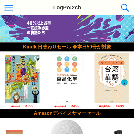
LogPo!2ch
Kindle日替わりセール ◆本日50冊が対象
¥880
→ ¥399
¥3,520
→ ¥499
¥2,090
→ ¥499
Amazonデバイスサマーセール