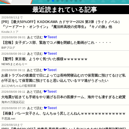
最近読まれている記事
2026/08/13まで
[PR]
【最大50%OFF】KADOKAWA カドサマー2026 第3弾（ライトノベル）
『ソードアート・オンライン』『魔法科高校の劣等生』『キノの旅』他
Kindleストア
🐦Tweet
あとで読む
2026/08/08 09:01
【悲報】女子ダンス部、緊急でコメ欄を閉鎖した動画がこれ・・・・・
BIPブログ
🐦Tweet
あとで読む
2026/08/08 09:12
【驚愕】東京都、ようやく気づいた模様ｗｗｗｗｗｗｗ
NEWSまとめもりー
🐦Tweet
あとで読む
2026/08/08 09:11
お産トラブルの後遺症で日によっては長時間寝込むので保育園に預けてるけど私
が不正をして保育園に預けてると思い込んでいるママ達がうざったい
おにひめちゃんの監視部屋
🐦Tweet
あとで読む
2026/08/08 09:11
大地震が起きても手術をやり遂げる日本の医療チーム、海外でも凄すぎると絶賛
海外の万国反応記
🐦Tweet
あとで読む
2026/08/08 07:35
【画像】バレー女子さん、なんちゅう尻しとんねんｗｗｗｗｗｗｗｗｗｗｗｗｗ
不思議.net
2026/08/18まで