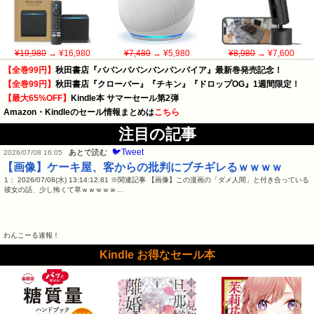
¥19,980
→ ¥16,980
¥7,480
→ ¥5,980
¥8,980
→ ¥7,600
【全巻99円】
秋田書店『ババンババンバンバンパイア』最新巻発売記念！
【全巻99円】
秋田書店『クローバー』『チキン』『ドロップOG』1週間限定！
【最大65%OFF】
Kindle本 サマーセール第2弾
Amazon・Kindleのセール情報まとめは
こちら
注目の記事
🐦Tweet
あとで読む
2026/07/08 16:05
【画像】ケーキ屋、客からの批判にブチギレるｗｗｗｗ
1： 2026/07/08(水) 13:14:12.81 ※関連記事 【画像】この漫画の「ダメ人間」と付き合っている
彼女の話、少し怖くて草ｗｗｗｗｗ…
わんこーる速報！
Kindle お得なセール本