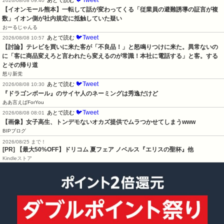
🐦Tweet
あとで読む
2026/08/08 09:40
【イオンモール熊本】一転して話が変わってくる「従業員の避難誘導の証言が複
数」イオン側が社内規定に抵触していた疑い
おーるじゃんる
🐦Tweet
あとで読む
2026/08/08 10:57
【討論】テレビを買いに来た客が「不良品！」と怒鳴りつけに来た。異常ないの
に「客に商品変えろと言われたら変えるのが常識！本社に電話する」と客。する
とその帰り道
怒り新党
🐦Tweet
あとで読む
2026/08/08 10:30
『ドラゴンボール』のサイヤ人のネーミングは秀逸だけど
ああ言えばForYou
🐦Tweet
あとで読む
2026/08/08 08:01
【画像】女子高生、トンデモないオカズ提供でムラつかせてしまうwww
BIPブログ
2026/08/25 まで！
[PR]
【最大50%OFF】ドリコム 夏フェア ノベルス『エリスの聖杯』他
Kindleストア