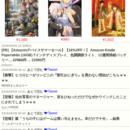
¥1,386
¥990
¥1,833
2026/08/08 12:30時点
[PR] 【Amazonデバイスサマーセール】【18%OFF！】 Amazon Kindle
Paperwhite (16GB) 7インチディスプレイ、色調調節ライト、12週間持続バッテ
リー…
27980円
→ 22980円
Amazon
🐦Tweet
あとで読む
2026/08/08 08:12
【衝撃】ヒコロヒーがコンビニの『割引おにぎり』を買わない理由がこちらｗｗ
ｗｗ
NEWSまとめもりー
🐦Tweet
あとで読む
2026/08/08 10:31
【悲報】仙台育英のマネージャー、首をひねっただけでなぜかウインクしたこと
にされてしまうｗｗｗ
なんJ PRIDE
🐦Tweet
あとで読む
2026/08/08 09:40
【悲報】親「うちの子にはゲームは買い与えません。本だけで十分」→結果
フィルダースチョイス
🐦Tweet
あとで読む
2026/08/08 09:40