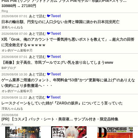
Plus PoE (リング アウトドアカム プラス PoEモデル - 市販のPoE+スイッ…
33980円
→ 27180円
Ring
🐦Tweet
あとで読む
2026/08/08 07:01
日本の輸出額、円安なのに人口少ない台湾と韓国に抜かれ日本沈没死亡
資格ちゃんねる
🐦Tweet
あとで読む
2026/08/08 07:00
X民「Grok、俺のアカウントで一番気持ち悪いポストを教えて」→超火力の回答
に完全敗北するｗｗｗｗｗ
オレ的ゲーム速報＠刃
🐦Tweet
あとで読む
2026/08/08 07:01
【画像】女子高生、市民プールでエグい乳を放り出してしまうwww
BIPブログ
🐦Tweet
あとで読む
2026/08/08 10:30
ゲーム業界ご用達のフォント、年間料金“53倍”かつ“更新毎に値上げ”のありえな
い契約により多数撤退へ・・・
オレ的ゲーム速報＠刃
🐦Tweet
あとで読む
2026/08/08 11:22
レースクイーンをしていた姉が『ZARDの坂井』についてこう言っていた
浮気ちゃんねる
2026/08/08
[PR] 【コスメ】パック・シート・美容液… サンプル付き・限定品特集
Amazon