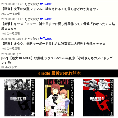
🐦Tweet
あとで読む
2026/08/08 11:45
【画像】女子の体型ジャンル、確立される！お前らはどれが好きや？
わんこーる速報！
🐦Tweet
あとで読む
2026/08/08 11:25
【衝撃】キッズ「ママー、誕生日までに隠し部屋作って」母親「わかった」→結
果ｗｗｗｗ
わんこーる速報！
🐦Tweet
あとで読む
2026/08/08 11:05
【悲報】オタク、無料キーボード欲しさに秋葉原に大行列を作るｗｗｗｗ
わんこーる速報！
2026/08/31 まで！
[PR] 【最大30%OFF】双葉社 フタスペ!2026年夏①『小林さんちのメイドラゴ
ン』他
Kindleストア
Kindle 最近の売れ筋本