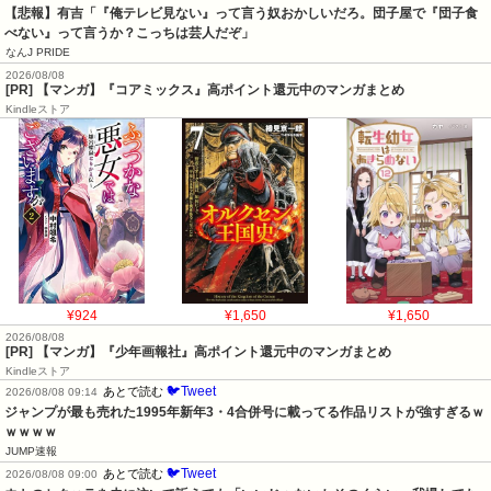
【悲報】有吉「『俺テレビ見ない』って言う奴おかしいだろ。団子屋で『団子食
べない』って言うか？こっちは芸人だぞ」
なんJ PRIDE
2026/08/08
[PR] 【マンガ】『コアミックス』高ポイント還元中のマンガまとめ
Kindleストア
¥924
¥1,650
¥1,650
2026/08/08
[PR] 【マンガ】『少年画報社』高ポイント還元中のマンガまとめ
Kindleストア
🐦Tweet
あとで読む
2026/08/08 09:14
ジャンプが最も売れた1995年新年3・4合併号に載ってる作品リストが強すぎるｗ
ｗｗｗｗ
JUMP速報
🐦Tweet
あとで読む
2026/08/08 09:00