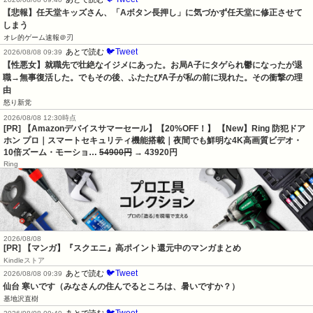
【悲報】任天堂キッズさん、「Aボタン長押し」に気づかず任天堂に修正させて
しまう
オレ的ゲーム速報＠刃
🐦Tweet
あとで読む
2026/08/08 09:39
【性悪女】就職先で壮絶なイジメにあった。お局A子にタゲられ鬱になったが退
職→無事復活した。でもその後、ふたたびA子が私の前に現れた。その衝撃の理
由
怒り新党
2026/08/08 12:30時点
[PR] 【Amazonデバイスサマーセール】【20%OFF！】 【New】Ring 防犯ドア
ホン プロ｜スマートセキュリティ機能搭載｜夜間でも鮮明な4K高画質ビデオ・
10倍ズーム・モーショ…
54900円
→ 43920円
Ring
2026/08/08
[PR] 【マンガ】『スクエニ』高ポイント還元中のマンガまとめ
Kindleストア
🐦Tweet
あとで読む
2026/08/08 09:39
仙台 寒いです（みなさんの住んでるところは、暑いですか？）
基地沢直樹