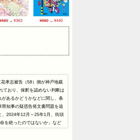
¥880
→ ¥363
¥880
→ ¥440
花孝志被告（58）側が神戸地裁
られており、保釈を認めない判断は
れがあるかどうかなどに関し、条
庫県知事の疑惑告発文書問題を追
024年12月～25年1月、街頭
ら命を絶ったのではないか」など
ん、拘置所内では数独に夢中「1日
被告、逮捕半年、続く勾留 【画