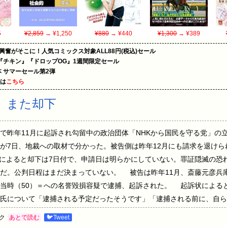
5
¥2,859
→ ¥1,250
¥880
→ ¥440
¥1,300
→ ¥389
の興奮がそこに！人気コミックス対象ALL88円(税込)セール
『チキン』『ドロップOG』1週間限定セール
le本 サマーセール第2弾
めは
こちら
、また却下
で昨年11月に起訴され勾留中の政治団体「NHKから国民を守る党」の立
が7日、地裁への取材で分かった。被告側は昨年12月にも請求を退け
によると却下は7日付で、申請日は明らかにしていない。罪証隠滅の恐
だ。公判日程はまだ決まっていない。 被告は昨年11月、斎藤元彦兵
時（50）＝への名誉毀損容疑で逮捕、起訴された。 起訴状によると、2
内氏について「逮捕される予定だったそうです」「逮捕される前に、自
つけたとしている。 ※詳しくは下記リンクより 関連記事 立花孝志さ
ク
あとで読む
🐦Tweet
志、勾留８か月…別件の刑事裁判で被害者として出廷か N国・立花孝志