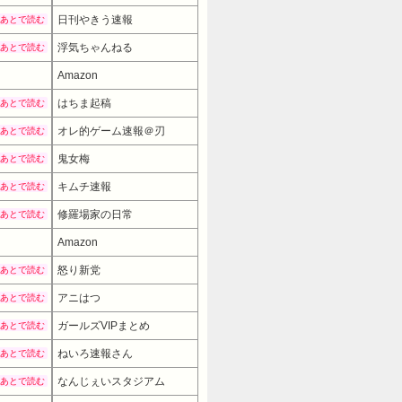
日刊やきう速報
あとで読む
浮気ちゃんねる
あとで読む
Amazon
はちま起稿
あとで読む
オレ的ゲーム速報＠刃
あとで読む
鬼女梅
あとで読む
キムチ速報
あとで読む
修羅場家の日常
あとで読む
Amazon
怒り新党
あとで読む
アニはつ
あとで読む
ガールズVIPまとめ
あとで読む
ねいろ速報さん
あとで読む
なんじぇいスタジアム
あとで読む