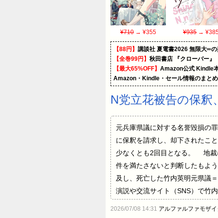
¥710
→ ¥355
¥935
→ ¥38
【88円】
講談社 夏電書2026 無限大∞
【全巻99円】
秋田書店 『クローバー』
【最大65%OFF】
Amazon公式 Kind
Amazon・Kindle・セール情報のまと
N党立花被告の保釈
元兵庫県議に対する名誉毀損の罪
に保釈を請求し、却下されたこと
少なくとも2回目となる。 地裁
件を満たさないと判断したもよう
及し、死亡した竹内英明元県議＝当
演説や交流サイト（SNS）で竹
と虚偽の情報を発信し、名誉を傷
2026/07/08 14:31
アルファルファモザイ
経つのがめっちゃ早い」 立花孝