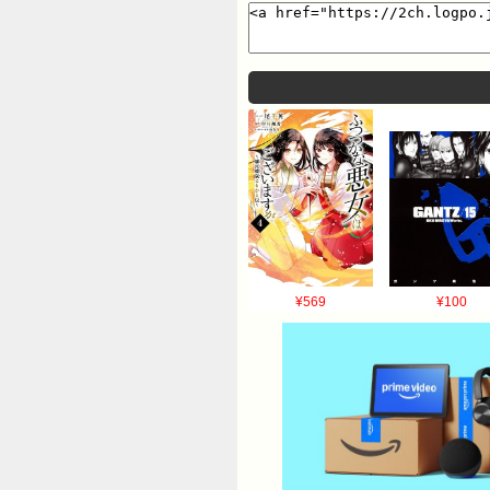
像】漫画家さん「Bカップの女の子
の時の佳子さまwwwwwwwwwww
¥569
¥100