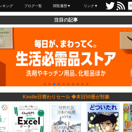
ンキング
ブログ一覧
閲覧履歴▼
リンク▼
ブックマーク
最近読んだ
あとで読む
ネットスーパー
飲食店舗用品
セール情報
注目の記事
Kindle日替わりセール ◆本日50冊が対象