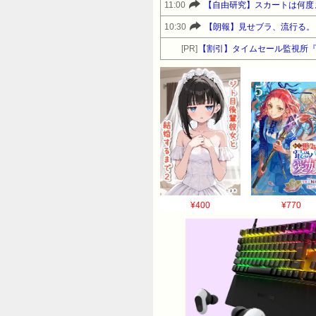
11:00
【自由研究】スカートは何度
10:30
【朗報】見せブラ、流行る。
[PR]
【割引】タイムセール監視所
¥400
¥770