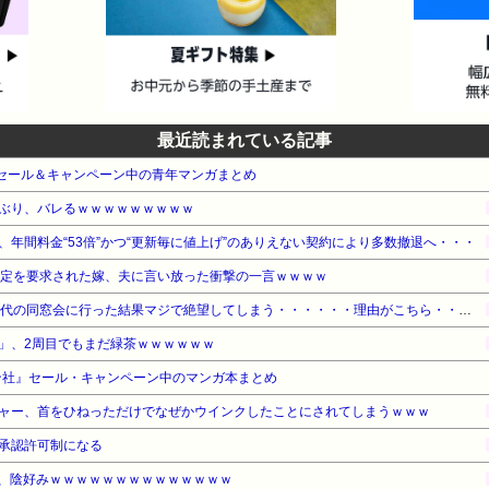
最近読まれている記事
e本 セール＆キャンペーン中の青年マンガまとめ
ぶり、バレるｗｗｗｗｗｗｗｗｗ
年間料金“53倍”かつ“更新毎に値上げ”のありえない契約により多数撤退へ・・・
鑑定を要求された嫁、夫に言い放った衝撃の一言ｗｗｗｗ
【悲報】ワイ（28）、中学時代の同窓会に行った結果マジで絶望してしまう・・・・・・理由がこちら・・・・・・
」、2周目でもまだ緑茶ｗｗｗｗｗｗ
ン社』セール・キャンペーン中のマンガ本まとめ
ャー、首をひねっただけでなぜかウインクしたことにされてしまうｗｗｗ
承認許可制になる
ん、陰好みｗｗｗｗｗｗｗｗｗｗｗｗｗｗ