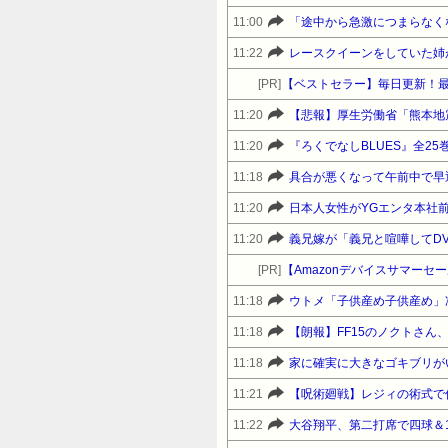
11:00
「途中から急激につまらなく
11:22
レースクイーンをしていた姉
[PR]
【ベストセラー】毎日更新！
11:20
11:20
11:18
11:20
日本人女性がYGエンタ本社
11:20
[PR]
11:18
11:18
【朗報】FF15のノクトさ
11:18
家に確実に大きなゴキブリが
11:21
【呪術廻戦】レジィの術式で
11:22
大谷翔平、第二打席で四球＆