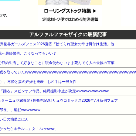
アルファルファモザイクの最新記事
AWA 異世界ガールズフェス2026夏⑤『捨てられ聖女の幸せ餌付け生活』他
た親へ最終警告。こうなってもいい？」
で節約生活して好きなことに現金使わないまま死んでく人の最後の言葉
眠を取っていたWWWWWWWWWWWWWWWWWWWWWWWWWWWWWWWWW
歳）、再婚と妻の妊娠を発表 お相手は一般女性
踊る」スピンオフ作品、結局撮影中止が決定wwwwwwwwwwww
ブルターニュ花嫁異聞7巻発売記念! リュウコミックス2026年7月新刊フェア
長」、離任wwwwwww
い日の簡単ごはん
かったらホテル…」女「ぷっwww」