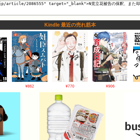
？まあこんなもんやろ」 【朗報】グラビアアイドルさん(20)「令和の
wwwwwww…
Kindle 最近の売れ筋本
¥862
¥770
¥906