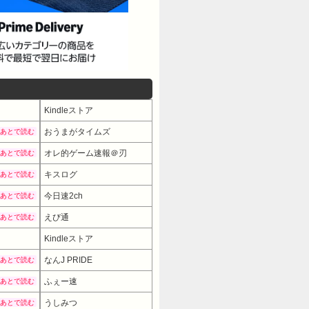
Kindleストア
おうまがタイムズ
あとで読む
オレ的ゲーム速報＠刃
あとで読む
キスログ
あとで読む
今日速2ch
あとで読む
えび通
あとで読む
Kindleストア
なんJ PRIDE
あとで読む
ふぇー速
あとで読む
うしみつ
あとで読む