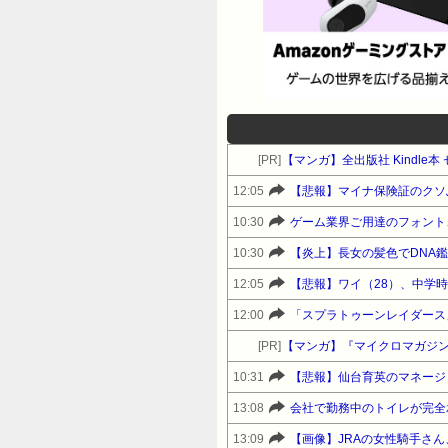
[PR]
【マンガ】全出版社 Kindl
12:05
【悲報】マイナ保険証のクソ
10:30
ゲーム業界ご用達のフォント、
10:30
【炎上】長女の髪色でDNA
12:05
12:00
「スプラトゥーンレイダース
[PR]
【マンガ】『マイクロマガジ
10:31
【悲報】仙台育英のマネージ
13:08
会社で勤務中のトイレが完全
13:09
【画像】JRAの女性騎手さ