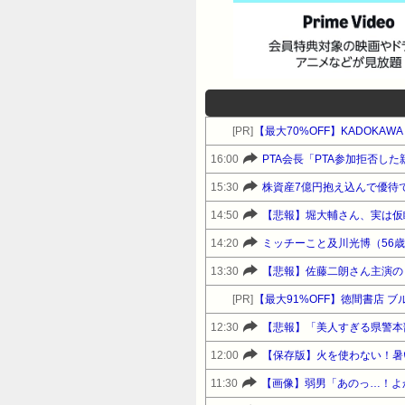
[PR]
【最大70%OFF】KADOK
16:00
PTA会長「PTA参加拒否し
15:30
株資産7億円抱え込んで優待
14:50
【悲報】堀大輔さん、実は仮
14:20
ミッチーこと及川光博（56
13:30
【悲報】佐藤二朗さん主演の「
[PR]
【最大91%OFF】徳間書店 
12:30
【悲報】「美人すぎる県警本部
12:00
【保存版】火を使わない！暑
11:30
【画像】弱男「あのっ…！よ