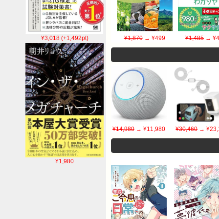
¥1,870
→ ¥499
¥1,485
→ ¥4
¥3,018 (+1,492pt)
¥14,980
→ ¥11,980
¥30,460
→ ¥23,
¥1,980