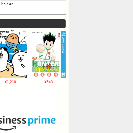
リアディゾンです」 【画像】JD
¥1,210
¥543