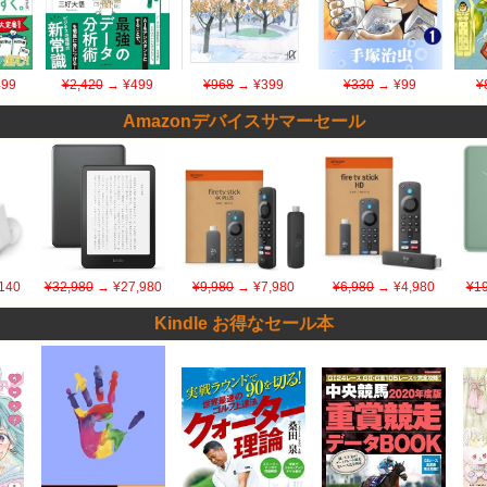
99
¥2,420
→ ¥499
¥968
→ ¥399
¥330
→ ¥99
¥
Amazonデバイスサマーセール
140
¥32,980
→ ¥27,980
¥9,980
→ ¥7,980
¥6,980
→ ¥4,980
¥19
Kindle お得なセール本