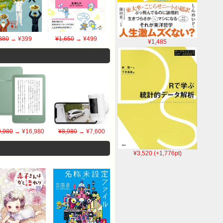
880
→ ¥399
¥1,650
→ ¥499
¥1,485
,980
→ ¥16,980
¥8,980
→ ¥7,600
¥3,520 (+1,776pt)