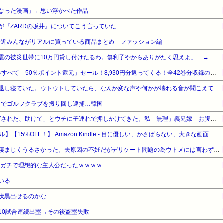
なった漫画」←思い浮かべた作品
が『ZARDの坂井』についてこう言っていた
最近みんながリアルに買っている商品まとめ ファッション編
【悲報】厚生労働省「熊本地震の被災世帯に10万円貸し付けたるわ。無利子やからありがたく思えよ」 → セコすぎて大炎上！「何のための税金だ！過去最高税収なのに」
『ろくでなしBLUES』全25巻すべて「50％ポイント還元」セール！8,930円分返ってくる！全42巻分収録の文庫版！ヤンキー漫画の頂点！ジャンプ黄金期の伝説的な傑作
具合が悪くなって午前中で早退し寝ていた。ウトウトしていたら、なんか変な声や何かが壊れる音が聞こえて、なんだろう？と思ってベッドから出て窓の外を見た…
前でゴルフクラブを振り回し逮捕…韓国
義兄嫁が「義兄と喧嘩してDVされた、助けて」とウチに子連れで押しかけてきた。私「無理」義兄嫁「お腹痛い…苦しい…」私「はぁ」→交番に電話したら、甘いことを言われ…
【Amazonデバイスサマーセール】【15%OFF！】 Amazon Kindle - 目に優しい、かさばらない、大きな画面で読みやすい、6週間持続バッテリー、6インチディスプレイ電子書籍リーダー、マッチャ、16GB、広告なし
ウトメ「子供産め子供産め」凄まじくうるさかった。夫原因の不妊だがデリケート問題の為ウトメには言わず、私が耐えてたらいいかと思っていたが…
ん、ガチで理想的な主人公だったｗｗｗｗ
いる
伏黒出せるのかな
10試合連続出塁→その後盗塁失敗