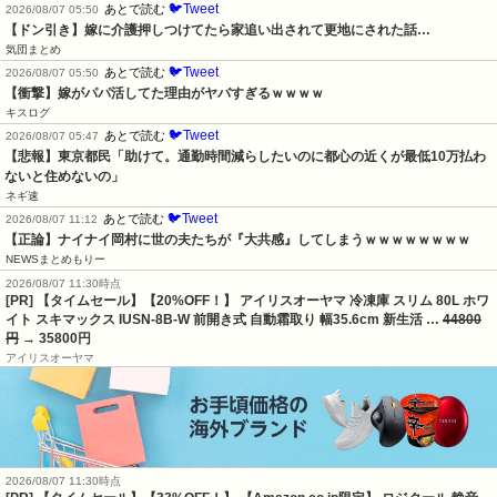
🐦Tweet
あとで読む
2026/08/07 05:50
【ドン引き】嫁に介護押しつけてたら家追い出されて更地にされた話…
気団まとめ
🐦Tweet
あとで読む
2026/08/07 05:50
【衝撃】嫁がパパ活してた理由がヤバすぎるｗｗｗｗ
キスログ
🐦Tweet
あとで読む
2026/08/07 05:47
【悲報】東京都民「助けて。通勤時間減らしたいのに都心の近くが最低10万払わ
ないと住めないの」
ネギ速
🐦Tweet
あとで読む
2026/08/07 11:12
【正論】ナイナイ岡村に世の夫たちが『大共感』してしまうｗｗｗｗｗｗｗｗ
NEWSまとめもりー
2026/08/07 11:30時点
[PR] 【タイムセール】【20%OFF！】 アイリスオーヤマ 冷凍庫 スリム 80L ホワ
イト スキマックス IUSN-8B-W 前開き式 自動霜取り 幅35.6cm 新生活 …
44800
円
→ 35800円
アイリスオーヤマ
2026/08/07 11:30時点