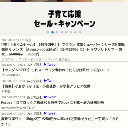
2026/08/07 11:30時点
[PR] 【タイムセール】【46%OFF！】 ブラウン 電気シェーバー シリーズ5 電動
髭剃り メンズ 【Amazon.co.jp限定】 52-M1200s ミント キワゾリトリマー 防
水…
15800円
→ 8500円
プロクター・アンド・ギャンブル・ジャパン株式会社
🐦Tweet
あとで読む
2026/08/07 06:31
【ガンダムSEED】これストライク奪われてたらほぼ終わってない…？
ねいろ速報さん
🐦Tweet
あとで読む
2026/08/07 06:31
【画像】小倉ゆうか（元・小倉優香）が水着グラビア復帰
ネギ速
🐦Tweet
あとで読む
2026/08/07 06:32
Forbes「ロブロックス株価70％急落でXboxに千載一遇の好機到来」
mutyunのゲーム+αブログ
🐦Tweet
あとで読む
2026/08/07 05:45
高級豆腐ワイ「150g×2丁で250円か…高いけど美味そうだし一丁買ってみる
か！」