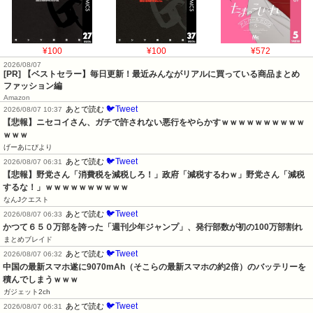
¥100
¥100
¥572
2026/08/07
[PR] 【ベストセラー】毎日更新！最近みんながリアルに買っている商品まとめ
ファッション編
Amazon
🐦Tweet
あとで読む
2026/08/07 10:37
【悲報】ニセコイさん、ガチで許されない悪行をやらかすｗｗｗｗｗｗｗｗｗｗ
ｗｗｗ
げーあにびより
🐦Tweet
あとで読む
2026/08/07 06:31
【悲報】野党さん「消費税を減税しろ！」政府「減税するわｗ」野党さん「減税
するな！」ｗｗｗｗｗｗｗｗｗｗ
なんJクエスト
🐦Tweet
あとで読む
2026/08/07 06:33
かつて６５０万部を誇った「週刊少年ジャンプ」、発行部数が初の100万部割れ
まとめブレイド
🐦Tweet
あとで読む
2026/08/07 06:32
中国の最新スマホ遂に9070mAh（そこらの最新スマホの約2倍）のバッテリーを
積んでしまうｗｗｗ
ガジェット2ch
🐦Tweet
あとで読む
2026/08/07 06:31