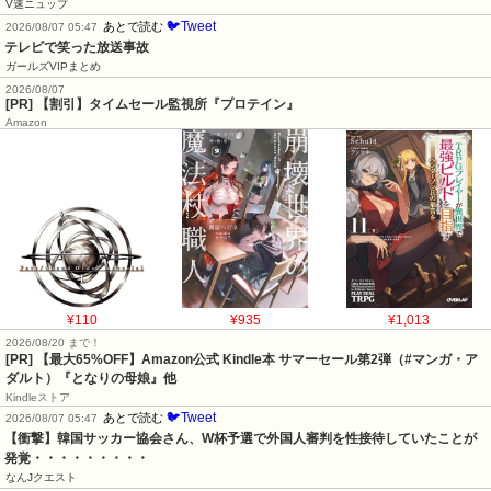
V速ニュップ
🐦Tweet
あとで読む
2026/08/07 05:47
テレビで笑った放送事故
ガールズVIPまとめ
2026/08/07
[PR] 【割引】タイムセール監視所『プロテイン』
Amazon
¥110
¥935
¥1,013
2026/08/20 まで！
[PR]
【最大65%OFF】Amazon公式 Kindle本 サマーセール第2弾（#マンガ・ア
ダルト）『となりの母娘』他
Kindleストア
🐦Tweet
あとで読む
2026/08/07 05:47
【衝撃】韓国サッカー協会さん、W杯予選で外国人審判を性接待していたことが
発覚・・・・・・・・・
なんJクエスト