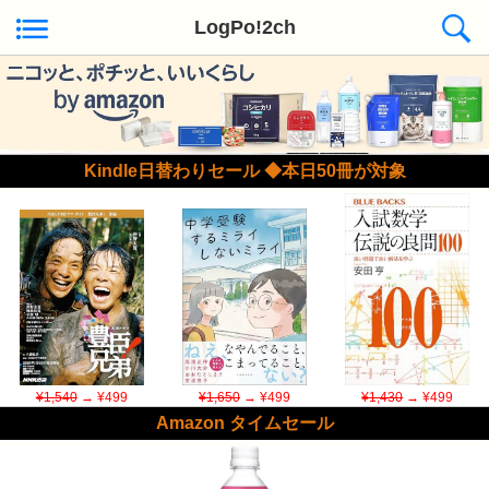
LogPo!2ch
Kindle日替わりセール ◆本日50冊が対象
¥1,540
→ ¥499
¥1,650
→ ¥499
¥1,430
→ ¥499
Amazon タイムセール