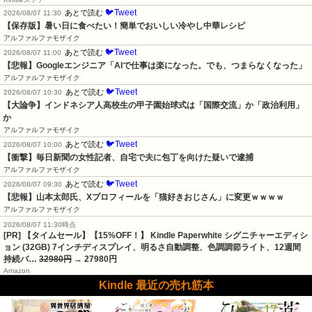
🐦Tweet
あとで読む
2026/08/07 11:30
【保存版】暑い日に食べたい！簡単でおいしい冷やし中華レシピ
アルファルファモザイク
🐦Tweet
あとで読む
2026/08/07 11:00
【悲報】Googleエンジニア「AIで仕事は楽になった。でも、つまらなくなった」
アルファルファモザイク
🐦Tweet
あとで読む
2026/08/07 10:30
【大論争】インドネシア人高校生の甲子園始球式は「国際交流」か「政治利用」
か
アルファルファモザイク
🐦Tweet
あとで読む
2026/08/07 10:00
【衝撃】毎日新聞の女性記者、自宅で夫に包丁を向けた疑いで逮捕
アルファルファモザイク
🐦Tweet
あとで読む
2026/08/07 09:30
【悲報】山本太郎氏、Xプロフィールを「猫好きおじさん」に変更ｗｗｗｗ
アルファルファモザイク
2026/08/07 11:30時点
[PR] 【タイムセール】【15%OFF！】 Kindle Paperwhite シグニチャーエディシ
ョン (32GB) 7インチディスプレイ、明るさ自動調整、色調調節ライト、12週間
持続バ…
32980円
→ 27980円
Amazon
Kindle 最近の売れ筋本