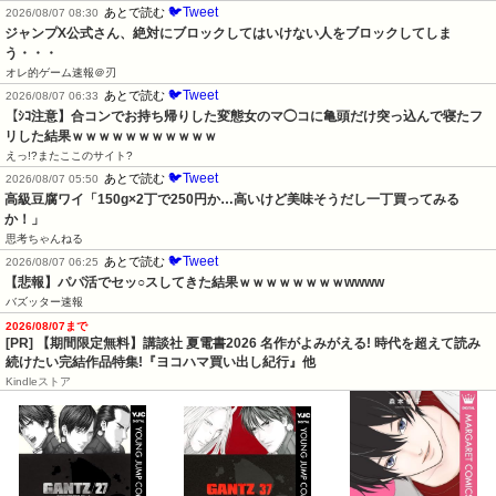
🐦Tweet
あとで読む
2026/08/07 08:30
ジャンプX公式さん、絶対にブロックしてはいけない人をブロックしてしま
う・・・
オレ的ゲーム速報＠刃
🐦Tweet
あとで読む
2026/08/07 06:33
【ｼｺ注意】合コンでお持ち帰りした変態女のマ◯コに亀頭だけ突っ込んで寝たフ
リした結果ｗｗｗｗｗｗｗｗｗｗｗ
えっ!?またここのサイト?
🐦Tweet
あとで読む
2026/08/07 05:50
高級豆腐ワイ「150g×2丁で250円か…高いけど美味そうだし一丁買ってみる
か！」
思考ちゃんねる
🐦Tweet
あとで読む
2026/08/07 06:25
【悲報】パパ活でセッ○スしてきた結果ｗｗｗｗｗｗｗｗwwww
バズッター速報
2026/08/07まで
[PR] 【期間限定無料】講談社 夏電書2026 名作がよみがえる! 時代を超えて読み
続けたい完結作品特集!『ヨコハマ買い出し紀行』他
Kindleストア