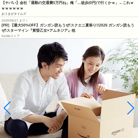
【ヤバい】会社「通勤の交通費5万円ね」俺「…徒歩(0円)で行くかｗ」←これｗ
ｗｗｗｗｗｗ
おうまがタイムズ
2026/08/27 まで！
[PR]
【最大50%OFF】ガンガン読もうぜ!スクエニ夏祭り!!2026 ガンガン読もう
ぜ!スターマイン『黄昏乙女×アムネジア』他
Kindleストア