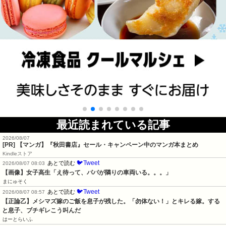
最近読まれている記事
2026/08/07
[PR] 【マンガ】『秋田書店』セール・キャンペーン中のマンガ本まとめ
Kindleストア
🐦Tweet
あとで読む
2026/08/07 08:03
【画像】女子高生「え待って、パパが隣りの車両いる。。。」
まにゅそく
🐦Tweet
あとで読む
2026/08/07 08:57
【正論乙】メシマズ嫁のご飯を息子が残した。「勿体ない！」とキレる嫁。する
と息子、ブチギレこう叫んだ
はーとらいふ