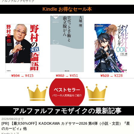
アルファルファモザイク
Kindle お得なセール本
¥594
→ ¥415
¥902
→ ¥451
¥523
→ ¥228
アルファルファモザイクの最新記事
2026/08/20まで
[PR]
【最大50%OFF】KADOKAWA カドサマー2026 第4弾（小説・文芸）『星
のカービィ』他
Kindleストア