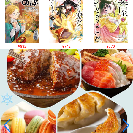
¥832
¥742
¥770