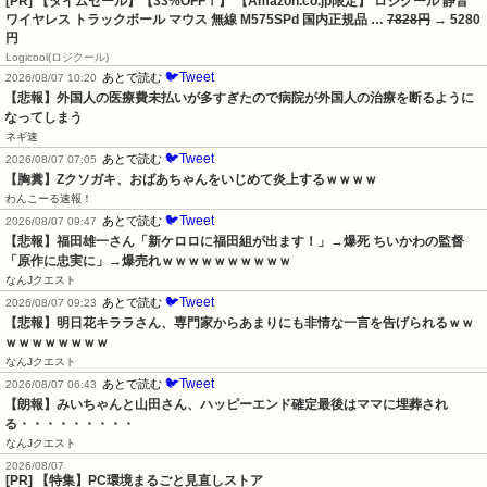
[PR] 【タイムセール】【33%OFF！】 【Amazon.co.jp限定】 ロジクール 静音
ワイヤレス トラックボール マウス 無線 M575SPd 国内正規品 …
7828円
→ 5280
円
Logicool(ロジクール)
🐦Tweet
あとで読む
2026/08/07 10:20
【悲報】外国人の医療費未払いが多すぎたので病院が外国人の治療を断るように
なってしまう
ネギ速
🐦Tweet
あとで読む
2026/08/07 07:05
【胸糞】Zクソガキ、おばあちゃんをいじめて炎上するｗｗｗｗ
わんこーる速報！
🐦Tweet
あとで読む
2026/08/07 09:47
【悲報】福田雄一さん「新ケロロに福田組が出ます！」→爆死 ちいかわの監督
「原作に忠実に」→爆売れｗｗｗｗｗｗｗｗｗｗ
なんJクエスト
🐦Tweet
あとで読む
2026/08/07 09:23
【悲報】明日花キララさん、専門家からあまりにも非情な一言を告げられるｗｗ
ｗｗｗｗｗｗｗｗ
なんJクエスト
🐦Tweet
あとで読む
2026/08/07 06:43
【朗報】みいちゃんと山田さん、ハッピーエンド確定最後はママに埋葬され
る・・・・・・・・・
なんJクエスト
2026/08/07
[PR] 【特集】PC環境まるごと見直しストア