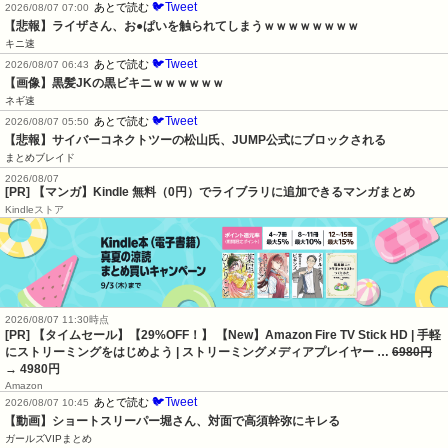
🐦Tweet
あとで読む
2026/08/07 07:00
【悲報】ライザさん、お●ぱいを触られてしまうｗｗｗｗｗｗｗｗ
キニ速
🐦Tweet
あとで読む
2026/08/07 06:43
【画像】黒髪JKの黒ビキニｗｗｗｗｗｗ
ネギ速
🐦Tweet
あとで読む
2026/08/07 05:50
【悲報】サイバーコネクトツーの松山氏、JUMP公式にブロックされる
まとめブレイド
2026/08/07
[PR] 【マンガ】Kindle 無料（0円）でライブラリに追加できるマンガまとめ
Kindleストア
2026/08/07 11:30時点
[PR] 【タイムセール】【29%OFF！】 【New】Amazon Fire TV Stick HD | 手軽
にストリーミングをはじめよう | ストリーミングメディアプレイヤー …
6980円
→ 4980円
Amazon
🐦Tweet
あとで読む
2026/08/07 10:45
【動画】ショートスリーパー堀さん、対面で高須幹弥にキレる
ガールズVIPまとめ