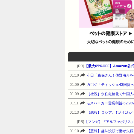
[PR]
【最大65%OFF】Amazon
01:10
守田「森保さん！佐野海舟を
01:09
ガ〇ジ「ティッシュ43回折
01:09
01:11
モスバーガー営業利益-52.9
01:13
【悲報】ロシア、じわじわと
[PR]
【マンガ】『アルファポリス
01:10
【悲報】趣味没頭で妻が失踪