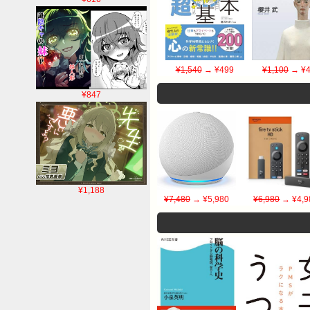
¥1,540
→ ¥499
¥1,100
→ ¥4
¥847
¥1,188
¥7,480
→ ¥5,980
¥6,980
→ ¥4,9