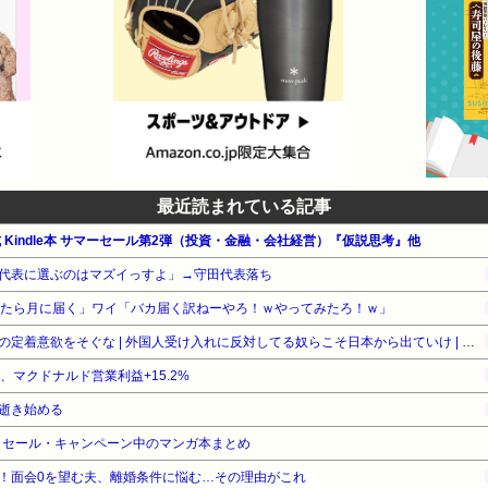
最近読まれている記事
公式 Kindle本 サマーセール第2弾（投資・金融・会社経営）『仮説思考』他
代表に選ぶのはマズイっすよ」→守田代表落ち
ったら月に届く」ワイ「バカ届く訳ねーやろ！ｗやってみたろ！ｗ」
［社説］永住厳格化で外国人の定着意欲をそぐな | 外国人受け入れに反対してる奴らこそ日本から出ていけ | 重税で国民の労働意欲を削ぐな
%、マクドナルド営業利益+15.2%
逝き始める
』セール・キャンペーン中のマンガ本まとめ
！面会0を望む夫、離婚条件に悩む…その理由がこれ