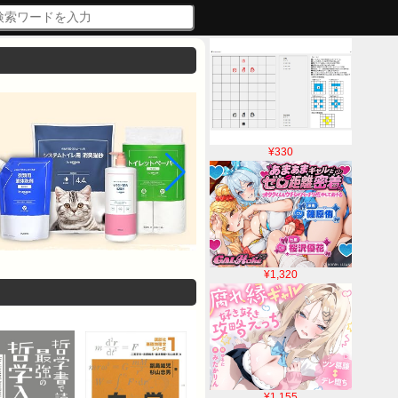
¥330
¥1,320
¥1,155