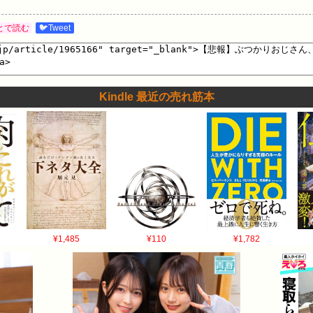
とで読む
🐦Tweet
Kindle 最近の売れ筋本
¥1,485
¥110
¥1,782