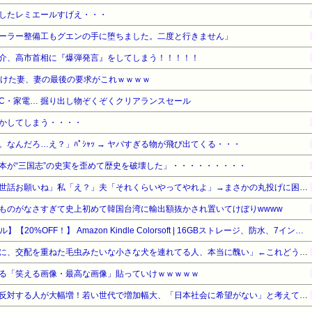
したレミエールすげえ・・・
ーラー整備工もグエンの手に堕ちました。二度と行きません」
介、高市首相に『爆弾発言』をしてしまう！！！！！
続けた妻、妻の最後の要求がこれｗｗｗｗ
C・家電… 掘り出し物ぞくぞくクリアランスセール
かしてしまう・・・・
なんだろ…え？」ﾊﾟｼｬｯ → ヤバすぎる物が飛び出てくる・・・
本が“三国志”の史実を歪めて歴史を破壊した」・・・・・・・・・
トメ「旅行中はウトと孫のお世話お願いね」私「え？」夫「それくらいやってやれよ」→まさかの丸投げに困惑して…
ものがなさすぎて史上初めて韓国台湾に輸出額抜かされ置いてけぼりwwww
【Amazonデバイスサマーセール】【20%OFF！】 Amazon Kindle Colorsoft | 16GBストレージ、防水、7インチカラーディスプレイ、色調調節ライト、最大8週間持続バッテリー、広告無し、ブラック (2025年発売)
宮崎駿「心の穴を埋めるために、交配を重ねた毛虫みたいな小さな犬を連れてる人、本当に醜い」←これどう思う？
る「笑える画像・最高な画像」貼っていけｗｗｗｗｗ
【東大調査】外国人受け入れ反対する人が大幅増！若い世代で増加幅大、「日本社会に希望がない」と考えている人も反対