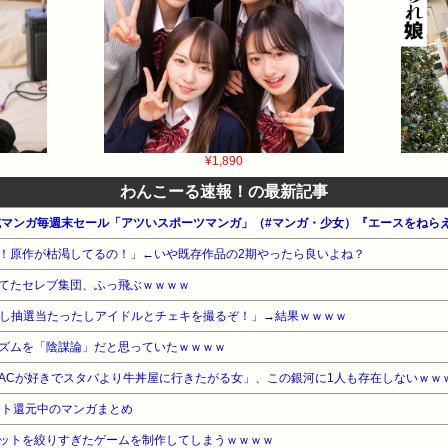
¥1,890
わんこーる速報！の最新記事
！原作が枯渇してるの！」←いや既存作品の2期やったら良いよね？
てたセレブ集団、ふっ飛ぶｗｗｗｗ
よ～し抽選当たったしアイドルとチェキを撮るぞ！」→結果ｗｗｗｗ
ズムを「陰謀論」だと思っていたｗｗｗｗ
ACが好きでスタバより牛丼屋に行きたがる女」、この銀河に1人も存在しないｗｗ
ント還元中のマンガまとめ
ットを絞りすぎたゲームを制作してしまうｗｗｗｗ