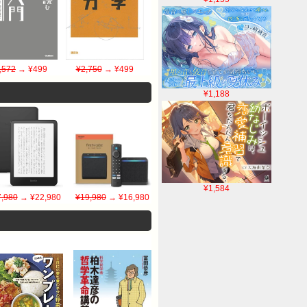
,572
→ ¥499
¥2,750
→ ¥499
¥1,188
¥1,584
,980
→ ¥22,980
¥19,980
→ ¥16,980