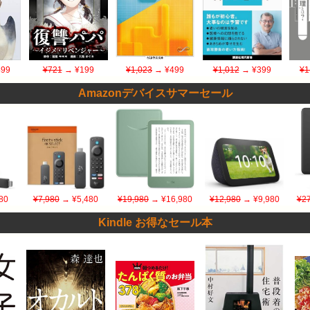
99
¥721
→ ¥199
¥1,023
→ ¥499
¥1,012
→ ¥399
¥1
Amazonデバイスサマーセール
80
¥7,980
→ ¥5,480
¥19,980
→ ¥16,980
¥12,980
→ ¥9,980
¥27
Kindle お得なセール本