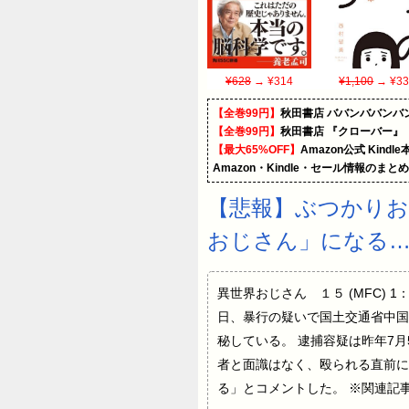
¥628
→ ¥314
¥1,100
→ ¥33
【全巻99円】
秋田書店 ババンババンバ
【全巻99円】
秋田書店 『クローバー』
【最大65%OFF】
Amazon公式 Kind
Amazon・Kindle・セール情報のまと
【悲報】ぶつかり
おじさん」になる
異世界おじさん １５ (MFC) 1：
日、暴行の疑いで国土交通省中国
秘している。 逮捕容疑は昨年7
者と面識はなく、殴られる直前に
る」とコメントした。 ※関連記事