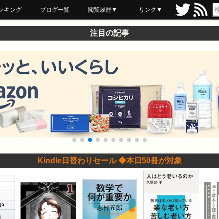
ンキング
ブログ一覧
閲覧履歴▼
リンク▼
ブックマーク
最近読んだ
あとで読む
ネットスーパー
飲食店舗用品
セール情報
注目の記事
Kindle日替わりセール ◆本日50冊が対象