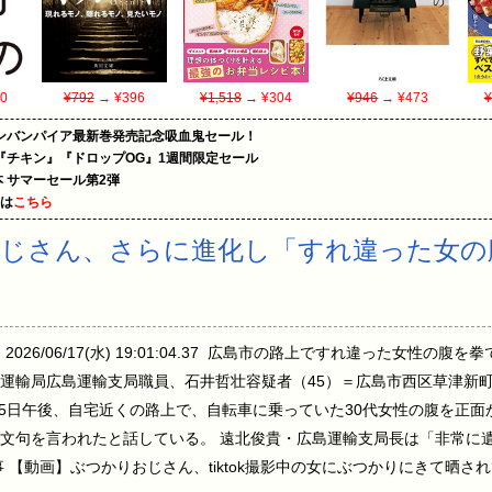
0
¥792
→ ¥396
¥1,518
→ ¥304
¥946
→ ¥473
¥
ンバンパイア最新巻発売記念吸血鬼セール！
『チキン』『ドロップOG』1週間限定セール
le本 サマーセール第2弾
めは
こちら
おじさん、さらに進化し「すれ違った女の
…
 2026/06/17(水) 19:01:04.37 広島市の路上ですれ違った女性の
運輸局広島運輸支局職員、石井哲壮容疑者（45）＝広島市西区草津新
月5日午後、自宅近くの路上で、自転車に乗っていた30代女性の腹を正面
文句を言われたと話している。 遠北俊貴・広島運輸支局長は「非常に
 【動画】ぶつかりおじさん、tiktok撮影中の女にぶつかりにきて晒さ