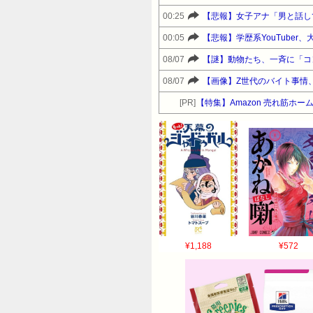
00:25
【悲報】女子アナ「男と話し
00:05
【悲報】学歴系YouTube
08/07
【謎】動物たち、一斉に「コ
08/07
【画像】Z世代のバイト事情
[PR]
【特集】Amazon 売れ筋ホ
¥1,188
¥572