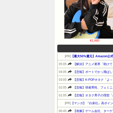
¥1,480
[PR]
05:05
【解決】アニメ業界「助けて
04:05
【悲報】ボートでかっ飛ばし
03:05
【悲報】K-POPオタク「
02:05
【悲報】弱者男性、フェミニ
01:05
【悲報】オタク男子の理想「
[PR]
【マンガ】『白泉社』高ポイ
00:45
【画像】ゲーム会社、ターゲ