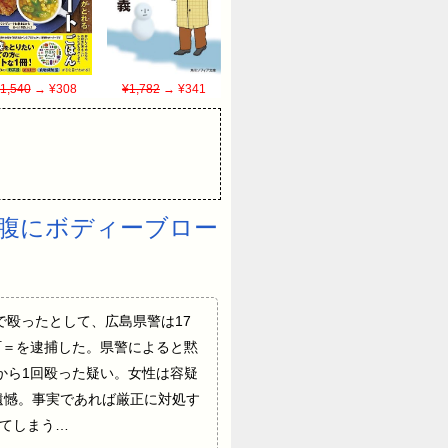
1,540
→ ¥308
¥1,782
→ ¥341
腹にボディーブロー
腹を拳で殴ったとして、広島県警は17
町＝を逮捕した。県警によると黙
から1回殴った疑い。女性は容疑
遺憾。事実であれば厳正に対処す
れてしまう…