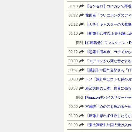
01:13
【ゼンゼロ】コイカツで再現
01:12
愛国者「ついにホンダのディ
01:12
【ガチ】キャスターの大越健
01:10
【衝撃】20年以上夫を騙し
[PR]
【在庫処分】ファッション・P
02:12
【悲報】熊本市、ガチでやら
00:00
「エアコンから変な音がする。
03:57
【激怒】中国外交部さん「日
00:00
00:57
経済大国の日本、世界に売る
[PR]
00:00
01:00
【画像】思わず保存したくな
01:00