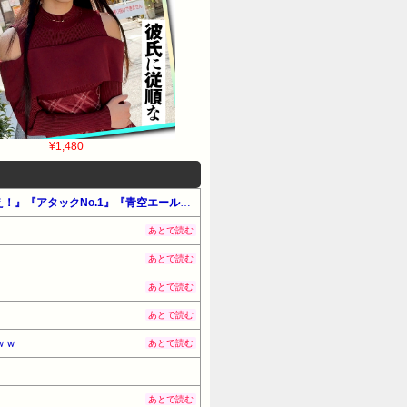
¥1,480
【最大50%還元】Amazon公式マンガ毎週末セール「アツいスポーツマンガ」（#マンガ・少女）『エースをねらえ！』『アタックNo.1』『青空エール』他
あとで読む
あとで読む
あとで読む
あとで読む
ｗｗ
あとで読む
あとで読む