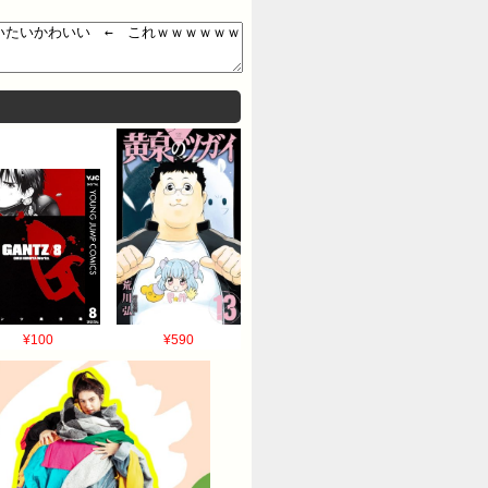
¥100
¥590