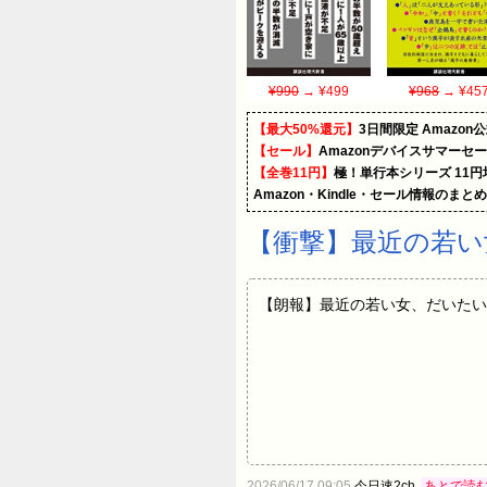
¥990
→ ¥499
¥968
→ ¥45
【最大50%還元】
3日間限定 Amaz
【セール】
Amazonデバイスサマーセ
【全巻11円】
極！単行本シリーズ 11
Amazon・Kindle・セール情報のまと
【衝撃】最近の若い
【朗報】最近の若い女、だいたいかわいいｗ
2026/06/17 09:05
今日速2ch
あとで読