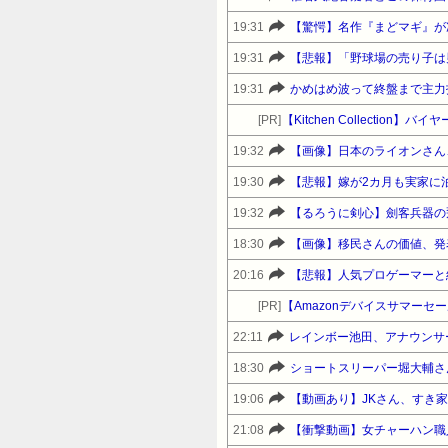
19:31
19:31
【悲報】「野球場の売り子は
19:31
かめはめ波って終盤まで主力
[PR]
19:32
【画像】日本のライオンさん
19:30
【悲報】嫁が2カ月も実家に
19:32
【るろうに剣心】劍客兵器の
18:30
【画像】移民さんの価値、発
20:16
【悲報】人気プロゲーマーと
[PR]
22:11
レインボー池田、アナウンサ
18:30
19:06
【動画あり】JKさん、すき
21:08
【衝撃動画】女チャーハン職