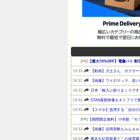
[PR]
【最大70%OFF】電書バト
19:33
【動画】力士さん、ボクサー
19:31
【画像】ワイのマッマ、若い
19:31
日本「輸入に頼りまくりです
19:32
GTA6最新映像をネトフリで
19:33
【スマホ】急増する「自分の
[PR]
【期間限定無料】小学館 『モラ
19:33
【画像】吉岡里帆ちゃんｗｗ
19:33
椎名久紀容疑者どこの保育園