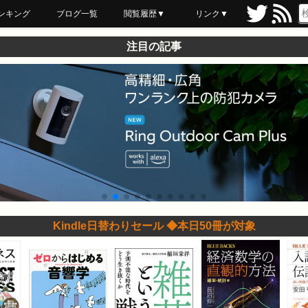
ンキング
ブログ一覧
閲覧履歴▼
リンク▼
ブックマーク
最近読んだ
あとで読む
ネットスーパー
飲食店舗用品
セール情報
注目の記事
Kindle日替わりセール ◆本日50冊が対象