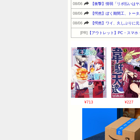
08/06
【衝撃】情弱「リボ払いはヤ
08/06
【愕然】ぼく期間工、トータ
08/06
【愕然】ワイ、久しぶりに元
[PR]
【アウトレット】PC・スマホ・
¥713
¥227