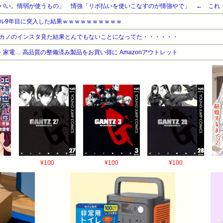
バい。情弱が使うもの」 情強「リボ払いを使いこなすのが情強やで」 ← これ
ル9年目に突入した結果ｗｗｗｗｗｗｗｗｗｗ
カノのインスタ見た結果とんでもないことになってた・・・・・・
家電… 高品質の整備済み製品をお買い得に Amazonアウトレット
¥100
¥100
¥100