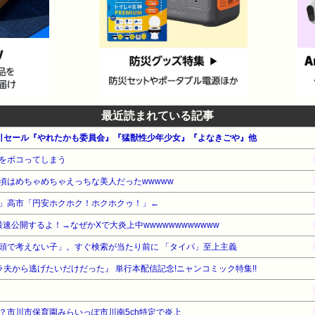
最近読まれている記事
 割引セール『やれたかも委員会』『猛獣性少年少女』『よなきごや』他
をボコってしまう
頃はめちゃめちゃえっちな美人だったwwwww
」高市「円安ホクホク！ホクホクゥ！」←
最速公開するよ！→なぜかXで大炎上中wwwwwwwwwwww
頭で考えない子」。すぐ検索が当たり前に 「タイパ」至上主義
夫から逃げたいだけだった』 単行本配信記念!ニャンコミック特集!!
？市川市保育園みらいっぽ市川南5ch特定で炎上