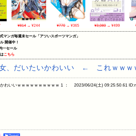
7
¥814
→ ¥244
¥770
→ ¥365
¥3,080
→ ¥499
on公式マンガ毎週末セール「アツいスポーツマンガ」
ール 開催中！
円均一セール
めは
こちら
女、だいたいかわいい ← これｗｗｗ
ｗｗｗｗｗｗｗｗｗ 1 ： 2023/06/24(土) 09:25:50.61 ID:n
む
🐦Tweet