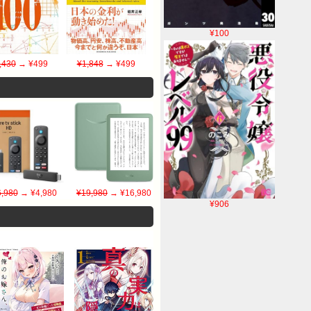
¥100
,430
→ ¥499
¥1,848
→ ¥499
6,980
→ ¥4,980
¥19,980
→ ¥16,980
¥906