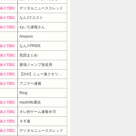
デジタルニューススレッド
あとで読む
なんJクエスト
あとで読む
ねいろ速報さん
あとで読む
Amazon
なんJ PRIDE
あとで読む
気団まとめ
あとで読む
最強ジャンプ放送局
あとで読む
【2ch】ニュー速クオリティ
あとで読む
アニゲー速報
あとで読む
Ring
mashlife通信
あとで読む
オレ的ゲーム速報＠刃
あとで読む
ネギ速
あとで読む
デジタルニューススレッド
あとで読む