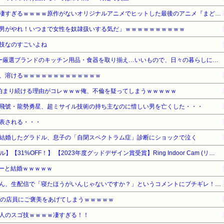
【驚愕】名作『まどマギ』が凄すぎるｗｗｗｗ原作がないオリジナルアニメでヒットした最後のアニメ『まどマギ』（2011）を最後にヒットなし…もしかして…
男がやれ！いつまで女性を奴隷扱いする気だ」ｗｗｗｗｗｗｗｗｗｗ
技なのすごいよね
【Kitchen Collection】バイヤー厳選ブランドのキッチン用品・食器を取り揃え…いいもので、日々の暮らしに楽しみを！
、溶けるｗｗｗｗｗｗｗｗｗｗｗｗｗ
泊まり続ける理由がコレｗｗｗ俺、不倫を疑ってしまうｗｗｗｗｗ
飛號・龍勢勇星、超ミサイル技術の持ち主なのに惜しい男を亡くした・・・
表される・・・
結婚したグラドル、息子の「自閉スペクトラム症」診断にショックで泣く
【Amazonデバイスサマーセール】【31%OFF！】 【2023年度グッドデザイン賞受賞】Ring Indoor Cam (リング インドアカム) 第2世代 ホワイト | 軽量小型の屋内用セキュリティカメラ、ペットカメラやご自宅の見守りカメラ、防犯カメラの用途にも プライバシーカバー付き | Ring Homeプラン30日間無料体験
ーと結婚ｗｗｗｗｗ
ショートスリーパー堀大輔さん、生配信で「寝たほうがいんじゃないですか？」というコメントにブチギレ！ガチで怖すぎると話題に・・・
家の店員にご褒美をあげてしまうｗｗｗｗｗ
人のスゴ技ｗｗｗｗ凄すぎる！！