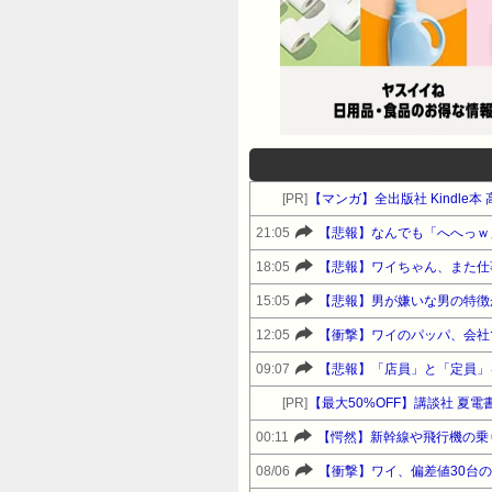
[PR]
【マンガ】全出版社 Kindle
21:05
【悲報】なんでも「へへっｗ
18:05
【悲報】ワイちゃん、また仕
15:05
【悲報】男が嫌いな男の特徴
12:05
【衝撃】ワイのパッパ、会社
09:07
【悲報】「店員」と「定員」
[PR]
【最大50%OFF】講談社 夏電
00:11
【愕然】新幹線や飛行機の乗
08/06
【衝撃】ワイ、偏差値30台