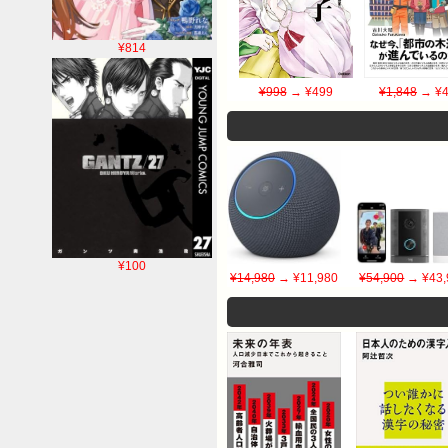
¥814
¥998
→ ¥499
¥1,848
→ ¥4
¥100
¥14,980
→ ¥11,980
¥54,900
→ ¥43,