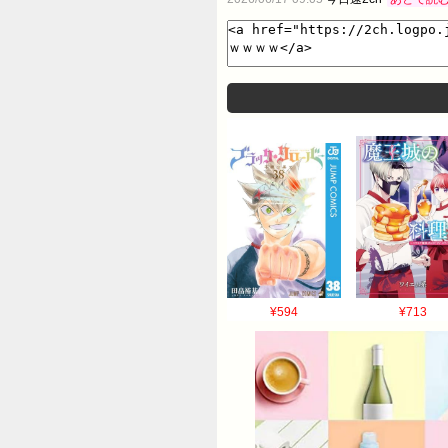
¥594
¥713