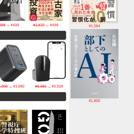
998
→ ¥499
¥1,870
→ ¥499
¥1,584
5,990
→ ¥3,990
¥6,480
→ ¥5,508
¥1,800