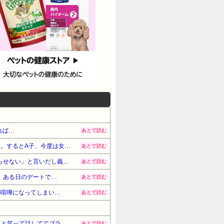
れば…
あとで読む
派遣社員で来た女性・A子が凄まじすぎた。初日で男性社員全員と連絡先交換、それに対し女性社員には嫌味攻撃。するとA子、今度は女性達をいびりだし→
あとで読む
トメ「私の老後は心配ないわ。施設に入るから」と言っていたのに実際は「国民年金６万しかもらってないし暮らせない」と言いだし義兄宅に転がり込んだ→
あとで読む
。ある日のデートで…
あとで読む
が喧嘩になってしまい…
あとで読む
生活に困ってないパートAさんがお客様と「仕事ばっかりしてたら、プライベート充実出来ないじゃないですか」と笑って話しててブラック勤めの私はモヤモヤ
あとで読む