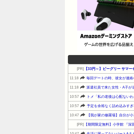
[PR]
【33円～】ビーグリー サマ
11:18
毎回デートの時、彼女が連絡
11:18
10:57
10:57
予定を余裕なく詰め込みすぎ
10:47
【我が家の修羅場】自分が小
[PR]
【期間限定無料】小学館 『深
10:47