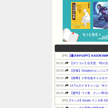
[PR]
【最大94%OFF】KADOKAWA&
06:02
【ポリコレ】任天堂、FEの主
09:28
【悲報】Googleのエンジ
06:24
06:03
t.A.T.u.のドタキャンは
06:25
【驚愕】ワイ将、ナンパ即日
[PR]
【マンガ】Kindle マンガ本 5
07:49
ジャンポケ斉藤の被害女性「バ