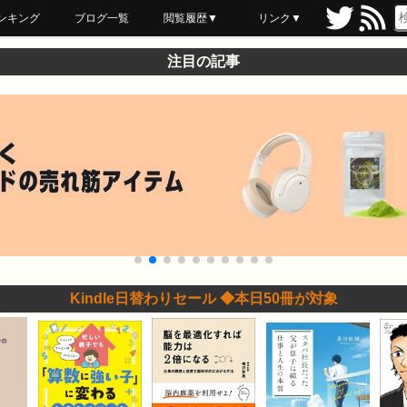
ンキング
ブログ一覧
閲覧履歴▼
リンク▼
ブックマーク
最近読んだ
あとで読む
ネットスーパー
飲食店舗用品
セール情報
注目の記事
Kindle日替わりセール ◆本日50冊が対象