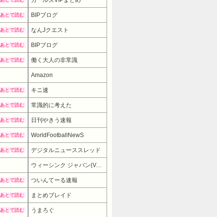
BIPブログ
あとで読む
なんJクエスト
あとで読む
BIPブログ
あとで読む
働く大人の非常識
あとで読む
Amazon
キニ速
あとで読む
常識的に考えた
あとで読む
日刊やきう速報
あとで読む
WorldFootballNewS
あとで読む
デジタルニューススレッド
あとで読む
ウィーシンク ジャパン(VeSync JP)
16038円
→ 11380円 （11:30
ついんてーる速報
あとで読む
まとめブレイド
あとで読む
うまろぐ
あとで読む