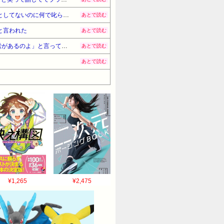
大人しい子の服や髪切ったり他人の机をあさってものを盗んだりして説教された転校生。しかし「私何も悪いことしてないのに何で叱られなきゃいけないの？」と言い放った
あとで読む
と言われた
あとで読む
私は子供が1人、コトメは2人。トメ「あなたは1人の子を育てて楽してる。コトメは２人子供がいるから倍の苦労があるのよ」と言ってくるｗｗ
あとで読む
あとで読む
¥1,265
¥2,475