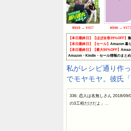
¥815
→ ¥407
¥946
→ ¥47
【本日最終日】【ほぼ全巻39%OFF】
【本日最終日】【セール】
Amazon 
【本日最終日】【最大90%OFF】
Ama
Amazon・Kindle・セール情報のまと
私がレシピ通り作っ
でモヤモヤ。彼氏「
336: 恋人は名無しさん 2018/09
の3工程だけだよ」…