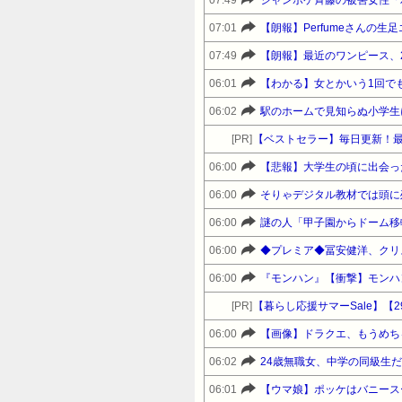
07:01
【朗報】Perfumeさんの
07:49
【朗報】最近のワンピース、
06:01
【わかる】女とかいう1回で
06:02
駅のホームで見知らぬ小学生
[PR]
【ベストセラー】毎日更新！
06:00
【悲報】大学生の頃に出会っ
06:00
そりゃデジタル教材では頭に
06:00
謎の人「甲子園からドーム移転
06:00
◆プレミア◆冨安健洋、クリス
06:00
[PR]
06:00
【画像】ドラクエ、もうめち
06:02
24歳無職女、中学の同級生
06:01
【ウマ娘】ポッケはバニース