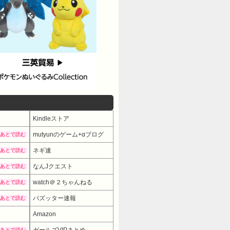
Kindleストア
mutyunのゲーム+αブログ
あとで読む
ネギ速
あとで読む
なんJクエスト
あとで読む
watch＠２ちゃんねる
あとで読む
バズッター速報
あとで読む
Amazon
ガールズVIPまとめ
あとで読む