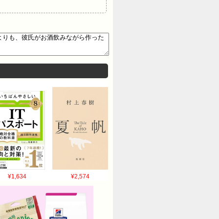
¥1,634
¥2,574