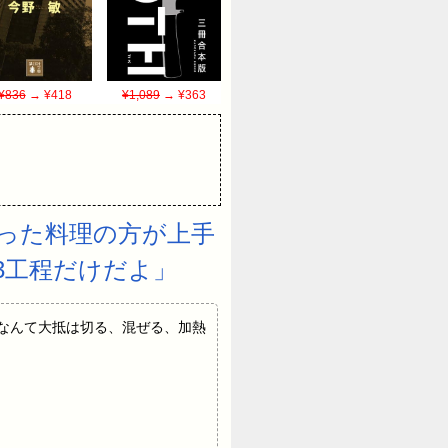
¥836
→ ¥418
¥1,089
→ ¥363
った料理の方が上手
3工程だけだよ」
料理 「料理なんて大抵は切る、混ぜる、加熱