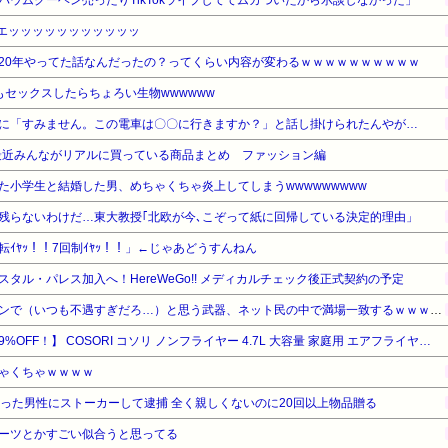
生足エッッッッッッッッッッッ
20年やってた話なんだったの？ってくらい内容が変わるｗｗｗｗｗｗｗｗｗｗ
もセックスしたらちょろい生物wwwwww
に「すみません。この電車は〇〇に行きますか？」と話し掛けられたんやが…
最近みんながリアルに買っている商品まとめ ファッション編
た小学生と結婚した男、めちゃくちゃ炎上してしまうwwwwwwwww
残らないわけだ…東大教授｢北欧が今､こぞって紙に回帰している決定的理由」
ｲﾔｯ！！7回制ｲﾔｯ！！」←じゃあどうすんねん
タル・パレス加入へ！HereWeGo!! メディカルチェック後正式契約の予定
『モンハン』【衝撃】モンハンで（いつも不遇すぎだろ…）と思う武器、ネット民の中で満場一致するｗｗｗｗその武器がこちら…ヤバすぎる…
【暮らし応援サマーSale】【29%OFF！】 COSORI コソリ ノンフライヤー 4.7L 大容量 家庭用 エアフライヤー 最高温230℃ 揚げ物 タイマー グレー CAF-L501-KJP
ゃくちゃｗｗｗｗ
だった男性にストーカーして逮捕 全く親しくないのに20回以上物品贈る
ーツとかすごい似合うと思ってる