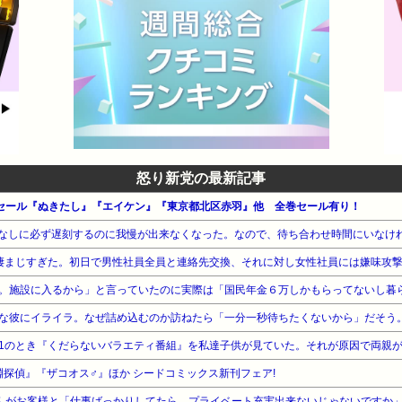
怒り新党の最新記事
ーセール『ぬきたし』『エイケン』『東京都北区赤羽』他 全巻セール有り！
なしに必ず遅刻するのに我慢が出来なくなった。なので、待ち合わせ時間にいなけ
な彼にイライラ。なぜ詰め込むのか訪ねたら「一分一秒待ちたくないから」だそう
1のとき『くだらないバラエティ番組』を私達子供が見ていた。それが原因で両親
淵探偵』『ザコオス♂』ほか シードコミックス新刊フェア!