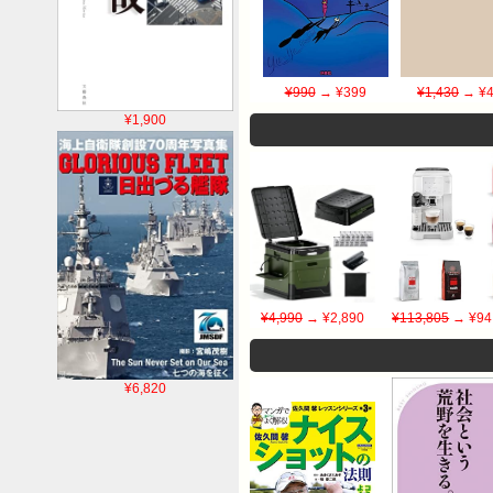
¥990
→ ¥399
¥1,430
→ ¥4
¥1,900
¥4,990
→ ¥2,890
¥113,805
→ ¥94
¥6,820