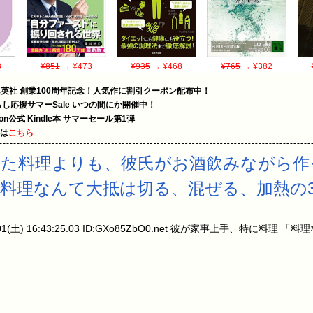
3
¥851
→ ¥473
¥935
→ ¥468
¥765
→ ¥382
集英社 創業100周年記念！人気作に割引クーポン配布中！
暮らし応援サマーSale いつの間にか開催中！
zon公式 Kindle本 サマーセール第1弾
めは
こちら
た料理よりも、彼氏がお酒飲みながら作
料理なんて大抵は切る、混ぜる、加熱の
/01(土) 16:43:25.03 ID:GXo85ZbO0.net 彼が家事上手、特に