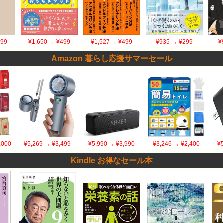
99
¥1,650
→ ¥499
¥1,527
→ ¥499
¥935
→ ¥299
¥
Amazon 暮らし応援サマーセール
,000
¥5,269
→ ¥3,499
¥5,990
→ ¥3,990
¥3,246
→ ¥2,400
¥
Kindle お得なセール本