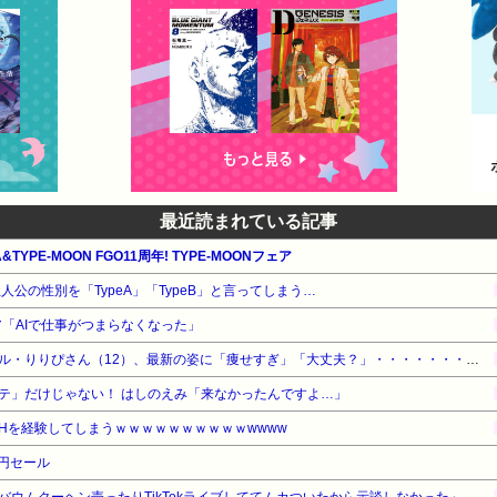
最近読まれている記事
TYPE-MOON FGO11周年! TYPE-MOONフェア
人公の性別を「TypeA」「TypeB」と言ってしまう…
ニア「AIで仕事がつまらなくなった」
【衝撃】小学生姫ギャルモデル・りりぴさん（12）、最新の姿に「痩せすぎ」「大丈夫？」・・・・・・・・・
「Ｍステ」だけじゃない！ はしのえみ「来なかったんですよ…」
Hを経験してしまうｗｗｗｗｗｗｗｗｗｗwwww
5円セール
ウムクーヘン売ったりTikTokライブしててムカついたから示談しなかった」