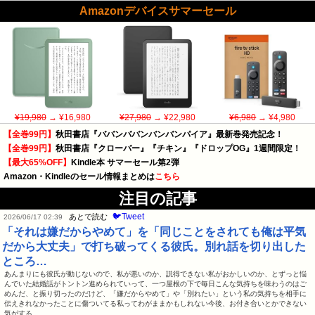
Amazonデバイスサマーセール
¥19,980
→ ¥16,980
¥27,980
→ ¥22,980
¥6,980
→ ¥4,980
【全巻99円】
秋田書店『ババンババンバンバンパイア』最新巻発売記念！
【全巻99円】
秋田書店『クローバー』『チキン』『ドロップOG』1週間限定！
【最大65%OFF】
Kindle本 サマーセール第2弾
Amazon・Kindleのセール情報まとめは
こちら
注目の記事
🐦Tweet
あとで読む
2026/06/17 02:39
「それは嫌だからやめて」を「同じことをされても俺は平気
だから大丈夫」で打ち破ってくる彼氏。別れ話を切り出した
ところ…
あんまりにも彼氏が動じないので、私が悪いのか、説得できない私がおかしいのか、とずっと悩
んでいた結婚話がトントン進められていって、一つ屋根の下で毎日こんな気持ちを味わうのはご
めんだ、と振り切ったのだけど、「嫌だからやめて」や「別れたい」という私の気持ちを相手に
伝えきれなかったことに傷ついてる私ってわがままかもしれない今後、お付き合いとかできない
気がする…