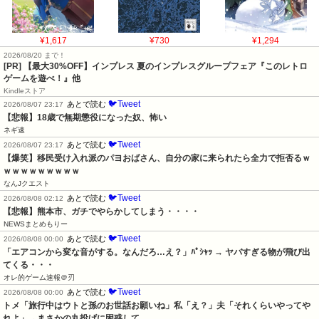
¥1,617
¥730
¥1,294
2026/08/20 まで！
[PR]
【最大30%OFF】インプレス 夏のインプレスグループフェア『このレトロ
ゲームを遊べ！』他
Kindleストア
🐦Tweet
あとで読む
2026/08/07 23:17
【悲報】18歳で無期懲役になった奴、怖い
ネギ速
🐦Tweet
あとで読む
2026/08/07 23:17
【爆笑】移民受け入れ派のパヨおばさん、自分の家に来られたら全力で拒否るｗ
ｗｗｗｗｗｗｗｗｗ
なんJクエスト
🐦Tweet
あとで読む
2026/08/08 02:12
【悲報】熊本市、ガチでやらかしてしまう・・・・
NEWSまとめもりー
🐦Tweet
あとで読む
2026/08/08 00:00
「エアコンから変な音がする。なんだろ…え？」ﾊﾟｼｬｯ → ヤバすぎる物が飛び出
てくる・・・
オレ的ゲーム速報＠刃
🐦Tweet
あとで読む
2026/08/08 00:00
トメ「旅行中はウトと孫のお世話お願いね」私「え？」夫「それくらいやってや
れよ」→まさかの丸投げに困惑して…