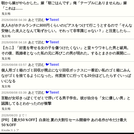
朝から嫁がやらかした。嫁「朝ごはんです」俺「テーブルにありませんね」嫁
「これは……
鬼女梅
🐦Tweet
あとで読む
2026/08/08 04:39
友人Aがホテルランチに800円くらいのピアスをつけて行こうとするので「そんな
安物した友人となんて恥ずかしい。それって非常識じゃない？」と注意したら…
鬼女梅
🐦Tweet
あとで読む
2026/08/08 04:18
【カニ】「好意を寄せる女の子を傷つけたくない」と堂々ウワキした男と破局。
その後、既婚者となった私の元に再びこの男が現れた。するとまさかの展開に…
鬼女梅
🐦Tweet
あとで読む
2026/08/08 03:57
個人用ゴミ箱のゴミ回収が廃止になり回収ボックスに一番近い私のゴミ箱にみん
ながゴミを捨てるようになった。何度捨てに行っても20分ほどしたらすぐいっぱ
いになる
鬼女梅
🐦Tweet
あとで読む
2026/08/08 03:39
言動が女叩きっぽくてゼミで浮いてる男子学生。彼が自分を「女に優しい男」と
認識してるとわかったのが衝撃
鬼女梅
2026/08/20 まで！
[PR]
【最大50％OFF】白泉社 夏の大割引セール開催中 あの名作が今だけ最大
50％OFF
Kindleストア