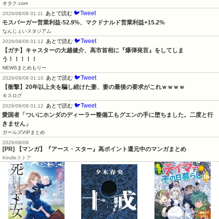
オタク.com
🐦Tweet
あとで読む
2026/08/08 01:11
モスバーガー営業利益-52.9%、マクドナルド営業利益+15.2%
なんじぇいスタジアム
🐦Tweet
あとで読む
2026/08/08 01:12
【ガチ】キャスターの大越健介、高市首相に『爆弾発言』をしてしま
う！！！！！
NEWSまとめもりー
🐦Tweet
あとで読む
2026/08/08 01:10
【衝撃】20年以上夫を騙し続けた妻、妻の最後の要求がこれｗｗｗｗ
キスログ
🐦Tweet
あとで読む
2026/08/08 01:12
愛国者「ついにホンダのディーラー整備工もグエンの手に堕ちました。二度と行
きません」
ガールズVIPまとめ
2026/08/08
[PR] 【マンガ】『アース・スター』高ポイント還元中のマンガまとめ
Kindleストア