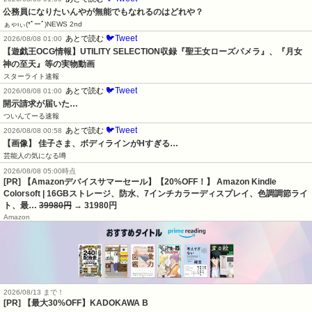
公務員になりたいんやが無能でもなれるのはどれや？
ぁゃιぃ(*ﾟーﾟ)NEWS 2nd
🐦Tweet
あとで読む
2026/08/08 01:00
【遊戯王OCG情報】UTILITY SELECTION収録『聖王女ローズパメラ』、『月女
神の至天』等の実物動画
スターライト速報
🐦Tweet
あとで読む
2026/08/08 01:00
開示請求が届いた…
ついんてーる速報
🐦Tweet
あとで読む
2026/08/08 00:58
【画像】 佳子さま、ボディラインがHすぎる…
芸能人の気になる噂
2026/08/08 05:00時点
[PR] 【Amazonデバイスサマーセール】【20%OFF！】 Amazon Kindle
Colorsoft | 16GBストレージ、防水、7インチカラーディスプレイ、色調調節ライ
ト、最…
39980円
→ 31980円
Amazon
2026/08/13 まで！
[PR] 【最大30%OFF】KADOKAWA B