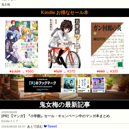
鬼女梅
Kindle お得なセール本
¥1,320
→ ¥660
¥528
→ ¥370
¥660
→ ¥300
鬼女梅の最新記事
2026/08/08
[PR] 【マンガ】『小学館』セール・キャンペーン中のマンガ本まとめ
Kindleストア
🐦Tweet
あとで読む
2026/08/08 04:57