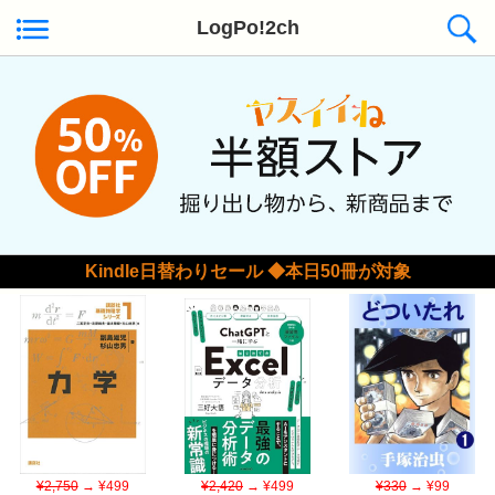
LogPo!2ch
Kindle日替わりセール ◆本日50冊が対象
¥2,750
→ ¥499
¥2,420
→ ¥499
¥330
→ ¥99