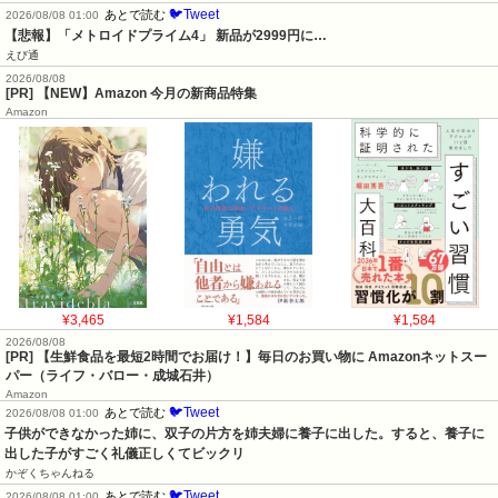
🐦Tweet
あとで読む
2026/08/08 01:00
【悲報】「メトロイドプライム4」 新品が2999円に…
えび通
2026/08/08
[PR] 【NEW】Amazon 今月の新商品特集
Amazon
¥3,465
¥1,584
¥1,584
2026/08/08
[PR] 【生鮮食品を最短2時間でお届け！】毎日のお買い物に Amazonネットスー
パー（ライフ・バロー・成城石井）
Amazon
🐦Tweet
あとで読む
2026/08/08 01:00
子供ができなかった姉に、双子の片方を姉夫婦に養子に出した。すると、養子に
出した子がすごく礼儀正しくてビックリ
かぞくちゃんねる
🐦Tweet
あとで読む
2026/08/08 01:00