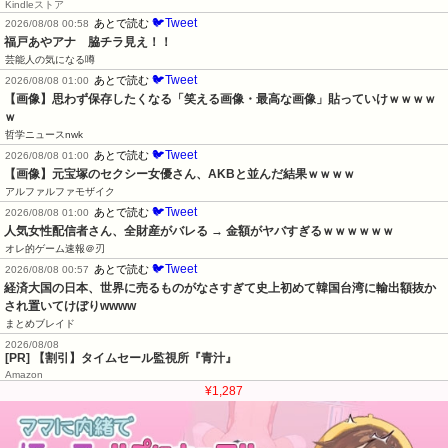
Kindleストア
🐦Tweet
あとで読む
2026/08/08 00:58
福戸あやアナ　脇チラ見え！！
芸能人の気になる噂
🐦Tweet
あとで読む
2026/08/08 01:00
【画像】思わず保存したくなる「笑える画像・最高な画像」貼っていけｗｗｗｗ
ｗ
哲学ニュースnwk
🐦Tweet
あとで読む
2026/08/08 01:00
【画像】元宝塚のセクシー女優さん、AKBと並んだ結果ｗｗｗｗ
アルファルファモザイク
🐦Tweet
あとで読む
2026/08/08 01:00
人気女性配信者さん、全財産がバレる → 金額がヤバすぎるｗｗｗｗｗｗ
オレ的ゲーム速報＠刃
🐦Tweet
あとで読む
2026/08/08 00:57
経済大国の日本、世界に売るものがなさすぎて史上初めて韓国台湾に輸出額抜か
され置いてけぼりwwww
まとめブレイド
2026/08/08
[PR] 【割引】タイムセール監視所『青汁』
Amazon
¥1,287