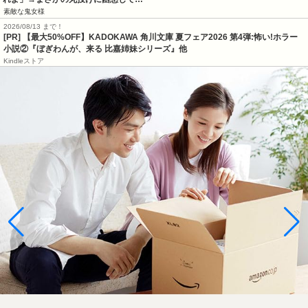
素敵な鬼女様
2026/08/13 まで！
[PR] 【最大50%OFF】KADOKAWA 角川文庫 夏フェア2026 第4弾:怖い!ホラー
小説②『ぼぎわんが、来る 比嘉姉妹シリーズ』他
Kindleストア