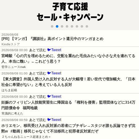
2026/08/08
[PR] 【マンガ】『講談社』高ポイント還元中のマンガまとめ
Kindleストア
🐦Tweet
あとで読む
2026/08/08 00:00
宮崎駿「心の穴を埋めるために、交配を重ねた毛虫みたいな小さな犬を連れてる
人、本当に醜い」←これどう思う？
哲学ニュースnwk
🐦Tweet
あとで読む
2026/08/08 01:00
【東大調査】外国人受け入れ反対する人が大幅増！若い世代で増加幅大、「日本
社会に希望がない」と考えている人も反対
はちま起稿
🐦Tweet
あとで読む
2026/08/08 00:00
妊娠のフィリピン人技能実習生に帰国迫る 「権利を侵害」監理団体などに314万
円賠償命令   福岡地裁
常識的に考えた
🐦Tweet
あとで読む
2026/08/08 00:59
ホリエモン、移民受け入れ反対派の若者にブチギレ→スタジオ誰も反論できず沈
黙w   #動画 |  移民じゃなくて不法移民と犯罪者反対派だぞ
２ちゃんねるニュース超速まとめ＋