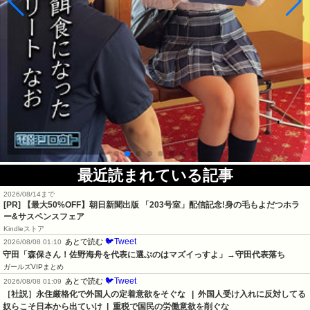
最近読まれている記事
2026/08/14まで
[PR] 【最大50%OFF】朝日新聞出版 「203号室」配信記念!身の毛もよだつホラ
ー&サスペンスフェア
Kindleストア
🐦Tweet
あとで読む
2026/08/08 01:10
守田「森保さん！佐野海舟を代表に選ぶのはマズイっすよ」→守田代表落ち
ガールズVIPまとめ
🐦Tweet
あとで読む
2026/08/08 01:09
［社説］永住厳格化で外国人の定着意欲をそぐな   |  外国人受け入れに反対してる
奴らこそ日本から出ていけ  |  重税で国民の労働意欲を削ぐな