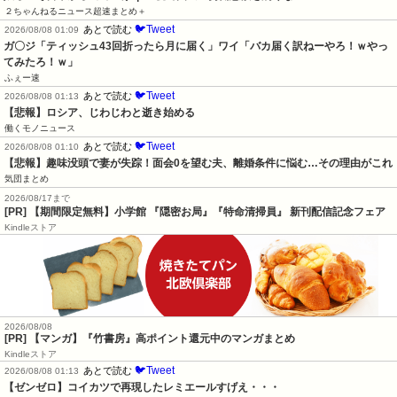
２ちゃんねるニュース超速まとめ＋
🐦Tweet
あとで読む
2026/08/08 01:09
ガ〇ジ「ティッシュ43回折ったら月に届く」ワイ「バカ届く訳ねーやろ！ｗやっ
てみたろ！ｗ」
ふぇー速
🐦Tweet
あとで読む
2026/08/08 01:13
【悲報】ロシア、じわじわと逝き始める
働くモノニュース
🐦Tweet
あとで読む
2026/08/08 01:10
【悲報】趣味没頭で妻が失踪！面会0を望む夫、離婚条件に悩む…その理由がこれ
気団まとめ
2026/08/17まで
[PR] 【期間限定無料】小学館 『隠密お局』『特命清掃員』 新刊配信記念フェア
Kindleストア
2026/08/08
[PR] 【マンガ】『竹書房』高ポイント還元中のマンガまとめ
Kindleストア
🐦Tweet
あとで読む
2026/08/08 01:13
【ゼンゼロ】コイカツで再現したレミエールすげえ・・・