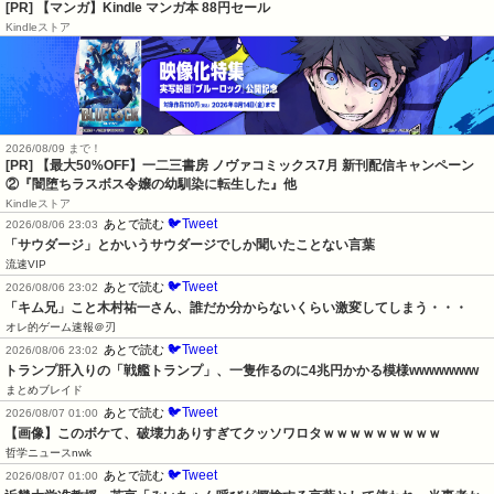
[PR] 【マンガ】Kindle マンガ本 88円セール
Kindleストア
2026/08/09 まで！
[PR] 【最大50%OFF】一二三書房 ノヴァコミックス7月 新刊配信キャンペーン
②『闇堕ちラスボス令嬢の幼馴染に転生した』他
Kindleストア
🐦Tweet
あとで読む
2026/08/06 23:03
「サウダージ」とかいうサウダージでしか聞いたことない言葉
流速VIP
🐦Tweet
あとで読む
2026/08/06 23:02
「キム兄」こと木村祐一さん、誰だか分からないくらい激変してしまう・・・
オレ的ゲーム速報＠刃
🐦Tweet
あとで読む
2026/08/06 23:02
トランプ肝入りの「戦艦トランプ」、一隻作るのに4兆円かかる模様wwwwwww
まとめブレイド
🐦Tweet
あとで読む
2026/08/07 01:00
【画像】このボケて、破壊力ありすぎてクッソワロタｗｗｗｗｗｗｗｗｗ
哲学ニュースnwk
🐦Tweet
あとで読む
2026/08/07 01:00