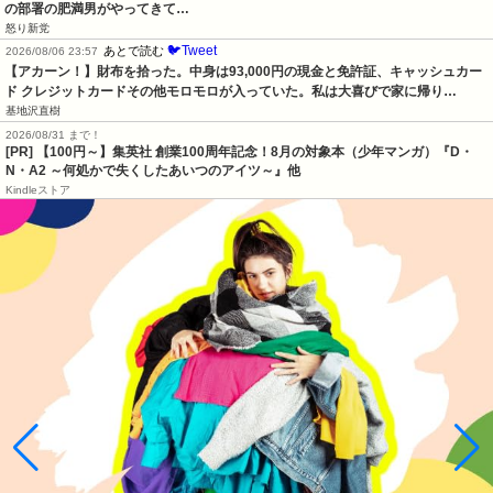
の部署の肥満男がやってきて…
怒り新党
🐦Tweet
あとで読む
2026/08/06 23:57
【アカーン！】財布を拾った。中身は93,000円の現金と免許証、キャッシュカー
ド クレジットカードその他モロモロが入っていた。私は大喜びで家に帰り…
基地沢直樹
2026/08/31 まで！
[PR]
【100円～】集英社 創業100周年記念！8月の対象本（少年マンガ）『D・
N・A2 ～何処かで失くしたあいつのアイツ～』他
Kindleストア