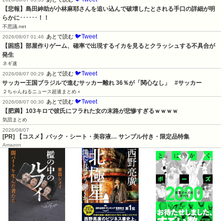
【悲報】島田紳助が小林麻耶さんを追い込んで破壊したとされる手口の詳細が明
らかに･･････！！
不思議.net
🐦Tweet
あとで読む
2026/08/07 01:46
【困惑】部屋作りゲーム、確率で出現するイカを見るとクラッシュする不具合が
発生
ネギ速
🐦Tweet
あとで読む
2026/08/07 00:29
サッカー王国ブラジルで進むサッカー離れ 36％が「関心なし」   #サッカー
２ちゃんねるニュース超速まとめ＋
🐦Tweet
あとで読む
2026/08/07 00:30
【肥満】103キロで彼氏にフラれた女の末路が悲惨すぎるｗｗｗｗ
気団まとめ
2026/08/07
[PR] 【コスメ】パック・シート・美容液… サンプル付き・限定品特集
Amazon