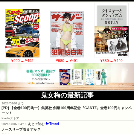
¥990
→ ¥495
¥980
→ ¥491
¥880
→ ¥440
鬼女梅の最新記事
2026/08/09まで
[PR]
【全巻100円均一】集英社 創業100周年記念『GANTZ』全巻100円キャンペ
ーン！
Kindleストア
🐦Tweet
あとで読む
2026/08/07 04:18
ノースリーブ着ますか？