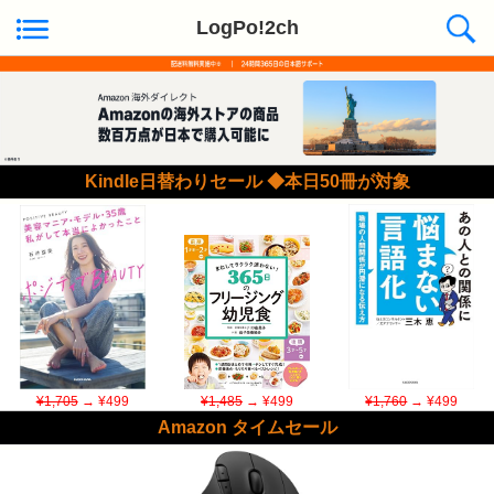
LogPo!2ch
Kindle日替わりセール ◆本日50冊が対象
¥1,705
→ ¥499
¥1,485
→ ¥499
¥1,760
→ ¥499
Amazon タイムセール