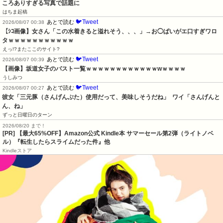
ころありすぎる写真で話題に
はちま起稿
🐦Tweet
あとで読む
2026/08/07 00:38
【ｼｺ画像】女さん「この水着きると溢れそう、、、」→お◯ぱいがエ口すぎワロ
タｗｗｗｗｗｗｗｗｗｗｗ
えっ!?またここのサイト?
🐦Tweet
あとで読む
2026/08/07 00:39
【画像】坂道女子のバスト一覧ｗｗｗｗｗｗｗｗｗｗｗｗwｗｗｗｗ
うしみつ
🐦Tweet
あとで読む
2026/08/07 00:27
彼女「三元豚（さんげんぶた）使用だって、美味しそうだね」  ワイ「さんげんと
ん、ね」
ずっと日曜日のターン
2026/08/20 まで！
[PR]
【最大65%OFF】Amazon公式 Kindle本 サマーセール第2弾（ライトノベ
ル）『転生したらスライムだった件』他
Kindleストア