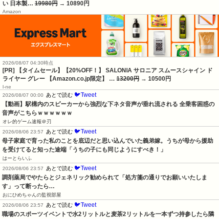
い 日本製…
19980円
→ 10890円
Amazon
2026/08/07 04:30時点
[PR] 【タイムセール】【20%OFF！】 SALONIA サロニア スムースシャイン ド
ライヤー グレー 【Amazon.co.jp限定】 …
13200円
→ 10500円
I-ne
🐦Tweet
あとで読む
2026/08/07 00:00
【動画】駅構内のスピーカーから強烈な下ネタ音声が垂れ流される 全乗客困惑の
音声がこちらｗｗｗｗｗｗ
オレ的ゲーム速報＠刃
🐦Tweet
あとで読む
2026/08/06 23:57
母子家庭で育った私のことを底辺だと思い込んでいた義弟嫁。うちが母から援助
を受けてると知った途端「うちの子にも同じようにすべき！」
はーとらいふ
🐦Tweet
あとで読む
2026/08/06 23:57
調剤薬局でやたらとジェネリック勧められて「処方箋の通りでお願いいたしま
す」って断ったら…
おにひめちゃんの監視部屋
🐦Tweet
あとで読む
2026/08/06 23:57
職場のスポーツイベントで水2リットルと麦茶2リットルを一本ずつ持参したら隣