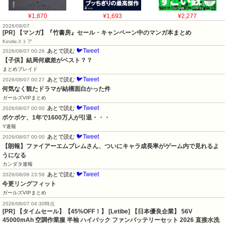
¥1,870
¥1,693
¥2,277
2026/08/07
[PR] 【マンガ】『竹書房』セール・キャンペーン中のマンガ本まとめ
Kindleストア
🐦Tweet
あとで読む
2026/08/07 00:26
【子供】結局何歳差がベスト？？
まとめブレイド
🐦Tweet
あとで読む
2026/08/07 00:27
何気なく観たドラマが結構面白かった件
ガールズVIPまとめ
🐦Tweet
あとで読む
2026/08/07 00:00
ポケポケ、1年で1600万人が引退・・・
Y速報
🐦Tweet
あとで読む
2026/08/07 00:00
【朗報】ファイアーエムブレムさん、ついにキャラ成長率がゲーム内で見れるよ
うになる
カンダタ速報
🐦Tweet
あとで読む
2026/08/06 23:58
今更リングフィット
ガールズVIPまとめ
2026/08/07 04:30時点
[PR] 【タイムセール】【45%OFF！】 [Letibe] 【日本優良企業】 56V
45000mAh 空調作業服 半袖 ハイバック ファンバッテリーセット 2026 直接水洗