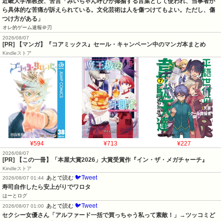
近畿大学准教授、苦言「みいちゃん呼びが揶揄する言葉として使われ、当事者か
ら具体的な苦痛が訴えられている。文化芸術は人を傷つけてもよい。ただし、傷
つけ方がある」
オレ的ゲーム速報＠刃
2026/08/07
[PR] 【マンガ】『コアミックス』セール・キャンペーン中のマンガ本まとめ
Kindleストア
¥594
¥713
¥227
2026/08/07
[PR] 【この一冊】「本屋大賞2026」大賞受賞作『イン・ザ・メガチャーチ』
Kindleストア
🐦Tweet
あとで読む
2026/08/07 01:44
寿司自作したら安上がりでワロタ
はーとログ
🐦Tweet
あとで読む
2026/08/07 01:00
セクシー女優さん「アルファード一括で買っちゃう私って素敵！」→ツッコミど