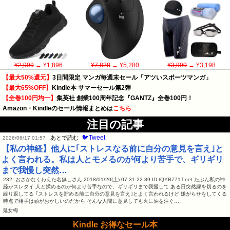
¥2,999
→ ¥1,896
¥7,828
→ ¥5,280
¥3,999
→ ¥3,198
【最大50%還元】
3日間限定 マンガ毎週末セール「アツいスポーツマンガ」
【最大65%OFF】
Kindle本 サマーセール第2弾
【全巻100円均一】
集英社 創業100周年記念『GANTZ』全巻100円！
Amazon・Kindleのセール情報まとめは
こちら
注目の記事
🐦Tweet
あとで読む
2026/06/17 01:57
【私の神経】他人に｢ストレスなる前に自分の意見を言え｣と
よく言われる。私は人とモメるのが何より苦手で、ギリギリ
まで我慢し突然…
232: おさかなくわえた名無しさん 2018/01/20(土) 07:31:22.89 ID:tQYB771T.net たぶん私の神
経がスレタイ 人と揉めるのが何より苦手なので、ギリギリまで我慢して ある日突然縁を切るのを
繰り返してる ｢ストレスを貯める前に自分の意見を言え｣とよく言われるけど 嫌がらせをしてくる
時点で相手は頭がおかしいのだから そんな人間に意見しても火に油を注ぐ…
鬼女梅
Kindle お得なセール本