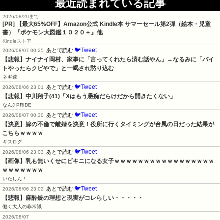
最近読まれている記事
2026/08/20まで
[PR]
【最大65%OFF】Amazon公式 Kindle本 サマーセール第2弾（絵本・児童
書）『ポケモン大図鑑１０２０＋』他
Kindleストア
🐦Tweet
あとで読む
2026/08/07 00:25
【悲報】ナイナイ岡村、家事に「言ってくれたら済む話やん」→なるみに「バイ
トやったらクビやで」と一喝され黙り込む
ネギ速
🐦Tweet
あとで読む
2026/08/06 23:01
【悲報】中川翔子(41)「Xはもう愚痴だらけだから開きたくない」
なんJ PRIDE
🐦Tweet
あとで読む
2026/08/07 00:30
【決意】嫁の不倫で離婚を決意！役所に行くタイミングが台風の日だった結果が
こちらｗｗｗｗ
キスログ
🐦Tweet
あとで読む
2026/08/06 23:03
【画像】乳も無いくせにビキニになる女子ｗｗｗｗｗｗｗｗｗｗｗｗｗｗｗｗｗ
ｗｗｗｗｗｗｗ
いたしん！
🐦Tweet
あとで読む
2026/08/06 23:02
【悲報】麻酔銃の理想と現実がコレらしい・・・・・
働く大人の非常識
2026/08/07