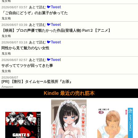
鬼女梅
🐦Tweet
あとで読む
2026/08/07 03:57
「ご自由にどうぞ」のお菓子が余ってた
鬼女梅
🐦Tweet
あとで読む
2026/08/07 03:39
【映画】プロの声優で観たかった作品(登場人物) Part２【アニメ】
鬼女梅
🐦Tweet
あとで読む
2026/08/07 03:18
同性から見て魅力のない女性
鬼女梅
🐦Tweet
あとで読む
2026/08/07 02:57
サボっててツケが回ってきた事
鬼女梅
2026/08/07
[PR] 【割引】タイムセール監視所『お茶』
Amazon
Kindle 最近の売れ筋本