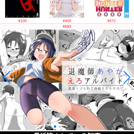
¥100
¥400
¥572
¥693