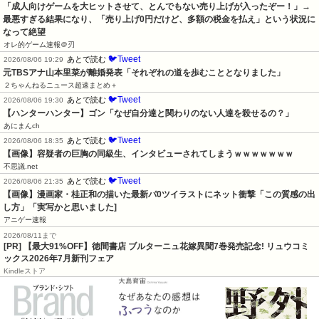
「成人向けゲームを大ヒットさせて、とんでもない売り上げが入ったぞー！」→
最悪すぎる結果になり、「売り上げ0円だけど、多額の税金を払え」という状況に
なって絶望
オレ的ゲーム速報＠刃
🐦Tweet
あとで読む
2026/08/06 19:29
元TBSアナ山本里菜が離婚発表「それぞれの道を歩むこととなりました」
２ちゃんねるニュース超速まとめ＋
🐦Tweet
あとで読む
2026/08/06 19:30
【ハンターハンター】ゴン「なぜ自分達と関わりのない人達を殺せるの？」
あにまんch
🐦Tweet
あとで読む
2026/08/06 18:35
【画像】容疑者の巨胸の同級生、インタビューされてしまうｗｗｗｗｗｗｗ
不思議.net
🐦Tweet
あとで読む
2026/08/06 21:35
【画像】漫画家・桂正和の描いた最新パ0ツイラストにネット衝撃「この質感の出
し方」「実写かと思いました]
アニゲー速報
2026/08/11まで
[PR] 【最大91%OFF】徳間書店 ブルターニュ花嫁異聞7巻発売記念! リュウコミ
ックス2026年7月新刊フェア
Kindleストア