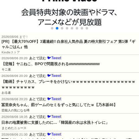
2026/08/06 まで！
[PR]
【最大70%OFF】3週連続!! 白泉社人気作品 夏の特大割引フェア 第1弾『ギ
ャルごはん』他
Kindleストア
🐦Tweet
あとで読む
2026/08/06 20:20
【悲報】ヤニねこ、BPOで問題視されるwwwwwwwwwww
キニ速
🐦Tweet
あとで読む
2026/08/06 20:20
【動画】チャリカス、ブレーキをかけないｗｗｗｗｗｗｗｗｗｗｗｗｗｗｗｗｗ
ｗｗｗｗｗｗｗｗｗ
おる速
🐦Tweet
あとで読む
2026/08/06 20:20
冨里奈央ちゃん、罰ゲームのセミをずっと気にしてたｗ【乃木坂46】
芸能人の気になる噂
🐦Tweet
あとで読む
2026/08/06 18:35
日本の地震被害に支援したのに…「韓国産の水は水洗トイレに」
まとめたニュース
🐦Tweet
あとで読む
2026/08/06 21:30