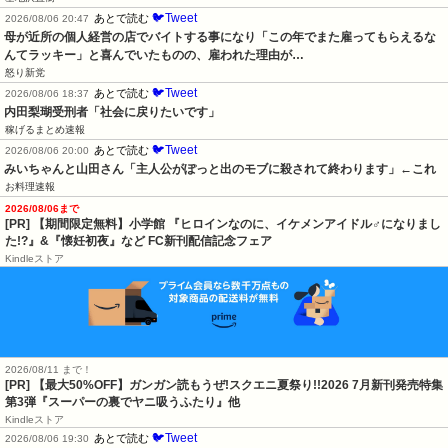
🐦Tweet
あとで読む
2026/08/06 20:47
母が近所の個人経営の店でバイトする事になり「この年でまた雇ってもらえるな
んてラッキー」と喜んでいたものの、雇われた理由が…
怒り新党
🐦Tweet
あとで読む
2026/08/06 18:37
内田梨瑚受刑者「社会に戻りたいです」
稼げるまとめ速報
🐦Tweet
あとで読む
2026/08/06 20:00
みいちゃんと山田さん「主人公がぽっと出のモブに殺されて終わります」←これ
お料理速報
2026/08/06まで
[PR] 【期間限定無料】小学館 『ヒロインなのに、イケメンアイドル♂になりまし
た!?』&『懐妊初夜』など FC新刊配信記念フェア
Kindleストア
2026/08/11 まで！
[PR] 【最大50%OFF】ガンガン読もうぜ!スクエニ夏祭り!!2026 7月新刊発売特集
第3弾『スーパーの裏でヤニ吸うふたり』他
Kindleストア
🐦Tweet
あとで読む
2026/08/06 19:30