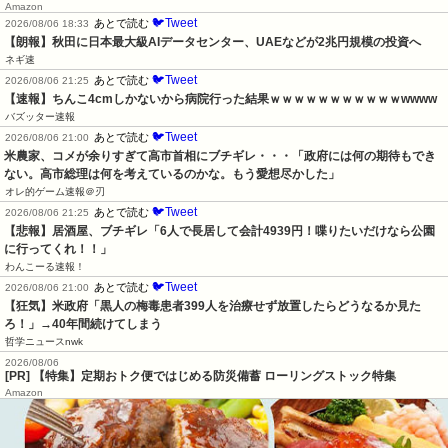
Amazon
🐦Tweet
あとで読む
2026/08/06 18:33
【朗報】秋田に日本最大級AIデータセンター、UAEなどが2兆円規模の投資へ
ネギ速
🐦Tweet
あとで読む
2026/08/06 21:25
【速報】ちんこ4cmしかないから病院行った結果ｗｗｗｗｗｗｗｗｗｗｗwwww
バズッター速報
🐦Tweet
あとで読む
2026/08/06 21:00
米農家、コメが余りすぎて高市首相にブチギレ・・・「政府には何の期待もでき
ない。高市総理は何を考えているのかな。もう愛想尽かした」
オレ的ゲーム速報＠刃
🐦Tweet
あとで読む
2026/08/06 21:25
【悲報】居酒屋、ブチギレ「6人で長居して会計4939円！喋りたいだけなら公園
に行ってくれ！！」
わんこーる速報！
🐦Tweet
あとで読む
2026/08/06 21:00
【狂気】米政府「黒人の梅毒患者399人を治療せず放置したらどうなるか見た
ろ！」→40年間続けてしまう
哲学ニュースnwk
2026/08/06
[PR] 【特集】定期おトク便ではじめる防災備蓄 ローリングストック特集
Amazon