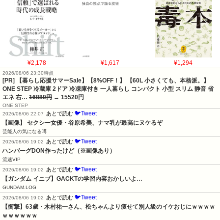
¥2,178
¥1,617
¥1,294
2026/08/06 23:30時点
[PR] 【暮らし応援サマーSale】【8%OFF！】 【60L 小さくても、本格派。】
ONE STEP 冷蔵庫 2ドア 冷凍庫付き 一人暮らし コンパクト 小型 スリム 静音 省
エネ 右…
16880円
→ 15520円
ONE STEP
🐦Tweet
あとで読む
2026/08/06 22:07
【画像】 セクシー女優・谷原希美、ナマ乳が最高にヌケるぞ
芸能人の気になる噂
🐦Tweet
あとで読む
2026/08/06 19:02
ハンバーグDON作ったけど（※画像あり）
流速VIP
🐦Tweet
あとで読む
2026/08/06 19:02
【ガンダム イニブ】GACKTの学習内容おかしいよ…
GUNDAM.LOG
🐦Tweet
あとで読む
2026/08/06 19:02
【衝撃】63歳・木村祐一さん、松ちゃんより痩せて別人級のイケおじにｗｗｗｗ
ｗｗｗｗｗｗ