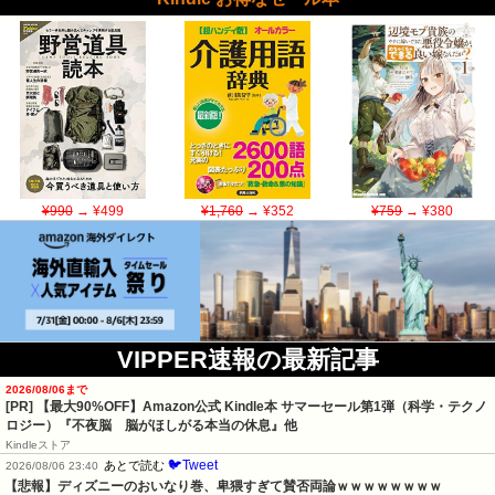
¥990
→ ¥499
¥1,760
→ ¥352
¥759
→ ¥380
VIPPER速報の最新記事
2026/08/06まで
[PR]
【最大90%OFF】Amazon公式 Kindle本 サマーセール第1弾（科学・テクノ
ロジー）『不夜脳 脳がほしがる本当の休息』他
Kindleストア
🐦Tweet
あとで読む
2026/08/06 23:40
【悲報】ディズニーのおいなり巻、卑猥すぎて賛否両論ｗｗｗｗｗｗｗｗ