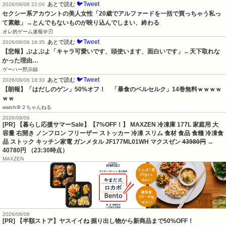
🐦Tweet
あとで読む
2026/08/06 22:00
セクシー系アカウントの美人女性「20歳でアルファードを一括で買っちゃう私っ
て素敵」→とんでもないものが映り込んでしまい、終わる
オレ的ゲーム速報＠刃
🐦Tweet
あとで読む
2026/08/06 18:35
【悲報】ぷよぷよ「キャラ可愛いです、頭使います、面白いです」←天下取れな
かった理由…
ゲーハー黙示録
🐦Tweet
あとで読む
2026/08/06 18:33
【朗報】「はだしのゲン」50%オフ！　「暴食のベルセルク」14巻無料ｗｗｗｗ
ｗｗ
watch＠２ちゃんねる
2026/08/06
[PR] 【暮らし応援サマーSale】【7%OFF！】 MAXZEN 冷凍庫 177L 家庭用 大
容量 右開き ノンフロン フリーザー ストッカー 冷凍 スリム 食材 食品 食糧 冷凍食
品 ストック キッチン家電 ガンメタル JF177ML01WH マクスゼン
43980円
→
40780円 （23:30時点）
MAXZEN
2026/08/06
[PR] 【半額ストア】ヤスイイね 掘り出し物から新商品まで50%OFF！