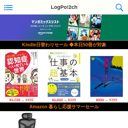
LogPo!2ch
Kindle日替わりセール ◆本日50冊が対象
¥1,738
→ ¥499
¥1,430
→ ¥499
¥990
→ ¥399
Amazon 暮らし応援サマーセール