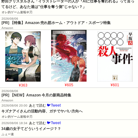
野田クリスタルさん「イラストレーターの人が『AIに仕事を奪われる』って言っ
てるけど、あなた達は"仕事を奪う側"じゃない？」
オレ的ゲーム速報＠刃
2026/08/06
[PR] 【特集】Amazon 売れ筋ホーム・アウトドア・スポーツ特集
Amazon
¥363
¥605
¥601
2026/08/06
[PR] 【NEW】Amazon 今月の新商品特集
Amazon
🐦Tweet
あとで読む
2026/08/06 20:00
キズナアイさんの活動内容、ガチでヤバい方向へ
オレ的ゲーム速報＠刃
🐦Tweet
あとで読む
2026/08/06 18:34
34歳の女子てどういうイメージ？？
ふぇー速