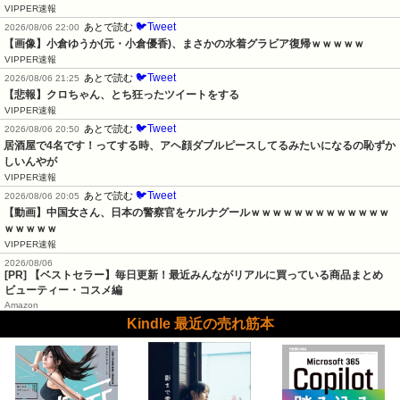
VIPPER速報
🐦Tweet
あとで読む
2026/08/06 22:00
【画像】小倉ゆうか(元・小倉優香)、まさかの水着グラビア復帰ｗｗｗｗｗ
VIPPER速報
🐦Tweet
あとで読む
2026/08/06 21:25
【悲報】クロちゃん、とち狂ったツイートをする
VIPPER速報
🐦Tweet
あとで読む
2026/08/06 20:50
居酒屋で4名です！ってする時、アヘ顔ダブルピースしてるみたいになるの恥ずか
しいんやが
VIPPER速報
🐦Tweet
あとで読む
2026/08/06 20:05
【動画】中国女さん、日本の警察官をケルナグールｗｗｗｗｗｗｗｗｗｗｗｗｗ
ｗｗｗｗｗ
VIPPER速報
2026/08/06
[PR] 【ベストセラー】毎日更新！最近みんながリアルに買っている商品まとめ
ビューティー・コスメ編
Amazon
Kindle 最近の売れ筋本