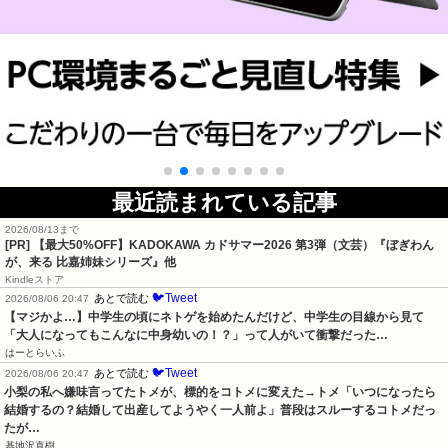
最近読まれている記事
2026/08/13まで
[PR]
【最大50%OFF】KADOKAWA カドサマー2026 第3弾（文芸）『ぼぎわん
が、来る 比嘉姉妹シリーズ』他
Kindleストア
🐦Tweet
あとで読む
2026/08/06 20:47
【マジかよ…】中学生の頃にネトゲを始めたんだけど、中学生の目線から見て
「大人になってもこんなに中身幼いの！？」って人がいて衝撃だった…
はーとらいふ
🐦Tweet
あとで読む
2026/08/06 20:47
小梨の私へ嫌味言ってたトメが、標的をコトメに変えた→トメ「いつになったら
結婚するの？結婚して出産してようやく一人前よ」普段はスルーするコトメだっ
たが…
基地沢直樹