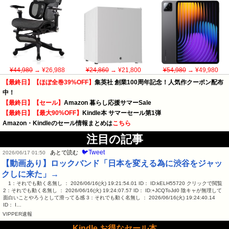
¥44,980
→ ¥26,988
¥24,860
→ ¥21,800
¥54,980
→ ¥49,980
【最終日】【ほぼ全巻39%OFF】
集英社 創業100周年記念！人気作クーポン配布
中！
【最終日】【セール】
Amazon 暮らし応援サマーSale
【最終日】【最大90%OFF】
Kindle本 サマーセール第1弾
Amazon・Kindleのセール情報まとめは
こちら
注目の記事
🐦Tweet
あとで読む
2026/06/17 01:50
【動画あり】ロックバンド「日本を変える為に渋谷をジャッ
クしに来た」→
1：それでも動く名無し ： 2026/06/16(火) 19:21:54.01 ID： ID:kELH55720 クリックで閲覧
2：それでも動く名無し ： 2026/06/16(火) 19:24:07.57 ID： ID:+JCQToJd0 陰キャが無理して
面白いことやろうとして滑ってる感 3：それでも動く名無し ： 2026/06/16(火) 19:24:40.14
ID： I…
VIPPER速報
Kindle お得なセール本