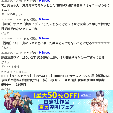
🐦Tweet
あとで読む
2026/08/07 04:06
でか美ちゃん、満員電車でモヤッとした“乗客の行動”を告白「オイニーがつらく
て…」
ガールズVIPまとめ
🐦Tweet
あとで読む
2026/08/07 04:05
【画像】オタク「実際にプレイしたらわかるけどライザは友達って感じで性的な
目では見れないｗ」←これ
げぇ速
🐦Tweet
あとで読む
2026/08/07 05:39
【緊急】ワイ、真のワキガと出会った結果とんでもないことになるｗｗｗｗｗｗ
うしみつ
🐦Tweet
あとで読む
2026/08/07 01:44
高級豆腐ワイ「150g×2丁で250円か…高いけど美味そうだし一丁買ってみる
か！」
ダイエット速報
2026/08/07 07:00時点
[PR] 【タイムセール】【40%OFF！】 iphone 17 ガラスフィルム 用【米軍No.1
規格航空材料&独創的なガイド枠】 2枚セット 全面保護 最強硬度10H 耐衝撃 …
2099円
→ 1260円
ZENISS