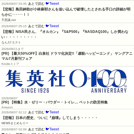
🐦Tweet
あとで読む
2026/08/07 03:35
【悲報】島田紳助が小林麻耶さんを追い込んで破壊したとされる手口の詳細が明
らかに･･････！！
不思議.net
🐦Tweet
あとで読む
2026/08/07 05:15
【悲報】NISA民さん、『オルカン』『S&P500』『NASDAQ100』しか買わな
い・・・・・・・・・
なんJクエスト
2026/08/11まで
[PR] 【最大50%OFF】白泉社 ドラマ化決定!!「虐殺ハッピーエンド」 ヤングアニ
マル7月新刊フェア
Kindleストア
2026/08/07
[PR] 【特集】水・ゼリー・パウダー・トイレ… ペットの防災特集
Amazon
🐦Tweet
あとで読む
2026/08/07 02:12
【悲報】日本の歴史、ついに『崩壊』してしまう・・・・・
NEWSまとめもりー
🐦Tweet
あとで読む
2026/08/07 02:08