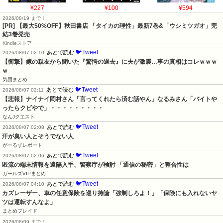
¥227
¥100
¥594
2026/08/19 まで！
[PR] 【最大50%OFF】秋田書店 「タイカの理性」最新7巻&「ウシミツガオ」完
結3巻発売
Kindleストア
🐦Tweet
あとで読む
2026/08/07 02:10
【衝撃】嫁の親友から聞いた『驚愕の過去』に夫が激震…事の真相はコレｗｗｗ
ｗ
気団まとめ
🐦Tweet
あとで読む
2026/08/07 02:11
【悲報】ナイナイ岡村さん「言ってくれたら済む話やん」なるみさん「バイトや
ったらクビやで」・・・・・・・・・
なんJクエスト
🐦Tweet
あとで読む
2026/08/07 02:08
汗が臭い人とそうでない人
がーるずレポート
🐦Tweet
あとで読む
2026/08/07 02:06
匿流の端末情報を遠隔入手、警察庁が検討 「通信の秘密」と整合性は
ガールズVIPまとめ
🐦Tweet
あとで読む
2026/08/07 04:10
カズレーザー、車の任意保険を巡り持論「強制しろよ！」「保険にも入れないヤ
ツは運転すんなよ」
まとめブレイド
2026/08/09 まで！