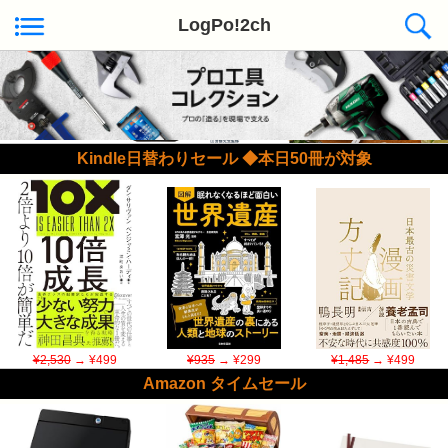
LogPo!2ch
Kindle日替わりセール ◆本日50冊が対象
¥2,530
→ ¥499
¥935
→ ¥299
¥1,485
→ ¥499
Amazon タイムセール