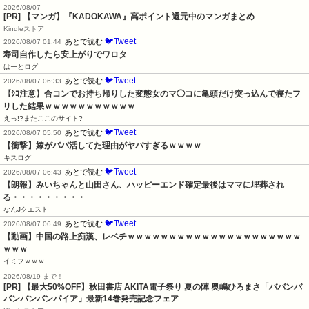
2026/08/07
[PR] 【マンガ】『KADOKAWA』高ポイント還元中のマンガまとめ
Kindleストア
🐦Tweet
あとで読む
2026/08/07 01:44
寿司自作したら安上がりでワロタ
はーとログ
🐦Tweet
あとで読む
2026/08/07 06:33
【ｼｺ注意】合コンでお持ち帰りした変態女のマ◯コに亀頭だけ突っ込んで寝たフ
リした結果ｗｗｗｗｗｗｗｗｗｗｗ
えっ!?またここのサイト?
🐦Tweet
あとで読む
2026/08/07 05:50
【衝撃】嫁がパパ活してた理由がヤバすぎるｗｗｗｗ
キスログ
🐦Tweet
あとで読む
2026/08/07 06:43
【朗報】みいちゃんと山田さん、ハッピーエンド確定最後はママに埋葬され
る・・・・・・・・・
なんJクエスト
🐦Tweet
あとで読む
2026/08/07 06:49
【動画】中国の路上痴漢、レベチｗｗｗｗｗｗｗｗｗｗｗｗｗｗｗｗｗｗｗｗｗ
ｗｗｗ
イミフｗｗｗ
2026/08/19 まで！
[PR] 【最大50%OFF】秋田書店 AKITA電子祭り 夏の陣 奥嶋ひろまさ「ババンバ
バンバンバンパイア」最新14巻発売記念フェア