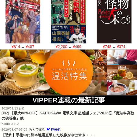
¥814
→ ¥407
¥2,200
→ ¥499
¥748
→ ¥374
VIPPER速報の最新記事
2026/08/13まで
[PR] 【最大88%OFF】KADOKAWA 電撃文庫 超感謝フェア2026②『魔法科高校
の劣等生』他
Kindleストア
🐦Tweet
あとで読む
2026/08/07 07:05
【恐怖】手術中に熊本地震直撃した映像がやばすぎ・・・