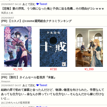
🐦Tweet
あとで読む
2026/08/07 04:10
【悲報】妻の浮気、うつ病になった俺と子供に迫る危機…その理由がコレｗｗｗ
気団まとめ
2026/08/07
[PR] 【コスメ】@cosme週間総合クチコミランキング
Amazon
¥1,705
¥730
¥1,399
2026/08/07
[PR] 【割引】タイムセール監視所『米飯』
Amazon
🐦Tweet
あとで読む
2026/08/07 04:07
結納の席で初めて嫁親と会ったんだけど、物凄い敵意を向けられた。学歴なんて
あっても仕方ない→金なんか持っていても仕方ない→そんなんだから嫁に行けな
いと…
おにひめちゃんの監視部屋