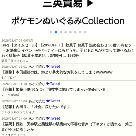
2026/08/07 07:00時点
[PR] 【タイムセール】【29%OFF！】 駄菓子 お菓子 詰め合わせ 50種55点セッ
ト お誕生日 イベントやパーティーにもどうぞ。子どもたちがデコって遊べるわく
わく駄菓子【駄菓子屋あひ…
2780円
→ 1980円
駄菓子屋ゆうちゃん
🐦Tweet
あとで読む
2026/08/07 05:01
【画像】本田望結の妹、姉より暴力的なお乳をしてしまうwwwwww
BIPブログ
🐦Tweet
あとで読む
2026/08/07 04:10
【悲報】加藤小夏(おなつ)「演技中に惚れてしまった俳優がいる」
VIPPER速報
🐦Tweet
あとで読む
2026/08/07 05:00
【悲報】内田りこ「社会に戻りたいです」
アルファルファモザイク
🐦Tweet
あとで読む
2026/08/07 04:09
【福岡】西鉄、天神駅と薬院駅の駅構内で不審な音声（下ネタ）が流れる　第三
者が不正に流したか
コノユビニュース