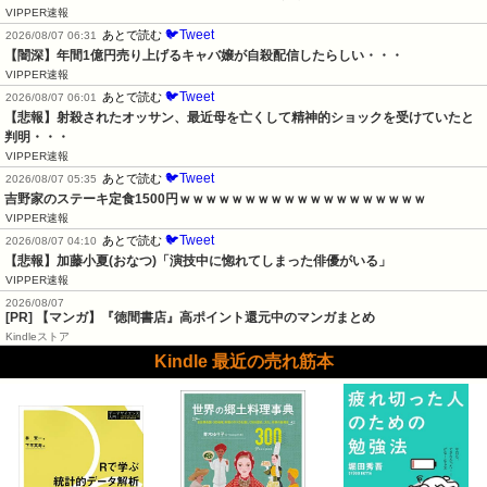
VIPPER速報
🐦Tweet
あとで読む
2026/08/07 06:31
【闇深】年間1億円売り上げるキャバ嬢が自殺配信したらしい・・・
VIPPER速報
🐦Tweet
あとで読む
2026/08/07 06:01
【悲報】射殺されたオッサン、最近母を亡くして精神的ショックを受けていたと
判明・・・
VIPPER速報
🐦Tweet
あとで読む
2026/08/07 05:35
吉野家のステーキ定食1500円ｗｗｗｗｗｗｗｗｗｗｗｗｗｗｗｗｗｗｗ
VIPPER速報
🐦Tweet
あとで読む
2026/08/07 04:10
【悲報】加藤小夏(おなつ)「演技中に惚れてしまった俳優がいる」
VIPPER速報
2026/08/07
[PR] 【マンガ】『徳間書店』高ポイント還元中のマンガまとめ
Kindleストア
Kindle 最近の売れ筋本