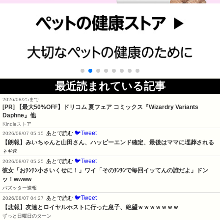
最近読まれている記事
2026/08/25まで
[PR]
【最大50%OFF】ドリコム 夏フェア コミックス『Wizardry Variants
Daphne』他
Kindleストア
🐦Tweet
あとで読む
2026/08/07 05:15
【朗報】みいちゃんと山田さん、ハッピーエンド確定、最後はママに埋葬される
ネギ速
🐦Tweet
あとで読む
2026/08/07 05:25
彼女「おﾁﾝﾁﾝ小さいくせに！」ワイ「そのﾁﾝﾁﾝで毎回イッてんの誰だよ」ドン
ッ！wwww
バズッター速報
🐦Tweet
あとで読む
2026/08/07 04:27
【悲報】友達とロイヤルホストに行った息子、絶望ｗｗｗｗｗｗｗ
ずっと日曜日のターン