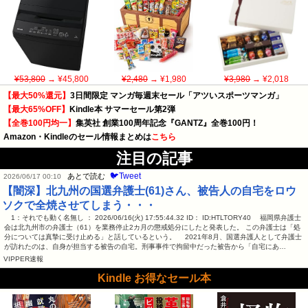
¥53,800
→ ¥45,800
¥2,480
→ ¥1,980
¥3,980
→ ¥2,018
【最大50%還元】
3日間限定 マンガ毎週末セール「アツいスポーツマンガ」
【最大65%OFF】
Kindle本 サマーセール第2弾
【全巻100円均一】
集英社 創業100周年記念『GANTZ』全巻100円！
Amazon・Kindleのセール情報まとめは
こちら
注目の記事
🐦Tweet
あとで読む
2026/06/17 00:10
【闇深】北九州の国選弁護士(61)さん、被告人の自宅をロウ
ソクで全焼させてしまう・・・
1：それでも動く名無し ： 2026/06/16(火) 17:55:44.32 ID： ID:HTLTORY40 福岡県弁護士
会は北九州市の弁護士（61）を業務停止2カ月の懲戒処分にしたと発表した。 この弁護士は「処
分については真摯に受け止める」と話しているという。 2021年8月、国選弁護人として弁護士
が訪れたのは、自身が担当する被告の自宅。刑事事件で拘留中だった被告から「自宅にあ…
VIPPER速報
Kindle お得なセール本