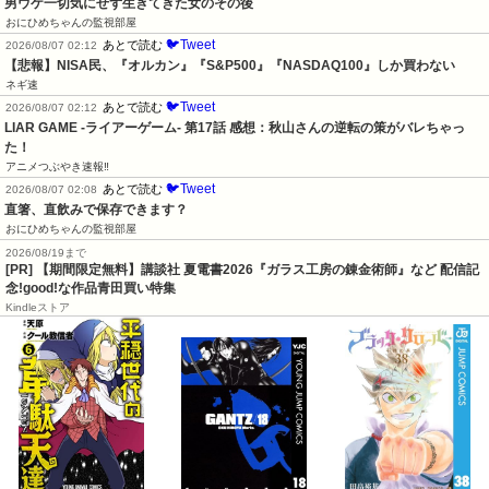
男ウケ一切気にせず生きてきた女のその後
おにひめちゃんの監視部屋
🐦Tweet
あとで読む
2026/08/07 02:12
【悲報】NISA民、『オルカン』『S&P500』『NASDAQ100』しか買わない
ネギ速
🐦Tweet
あとで読む
2026/08/07 02:12
LIAR GAME -ライアーゲーム- 第17話 感想：秋山さんの逆転の策がバレちゃっ
た！
アニメつぶやき速報‼︎
🐦Tweet
あとで読む
2026/08/07 02:08
直箸、直飲みで保存できます？
おにひめちゃんの監視部屋
2026/08/19まで
[PR] 【期間限定無料】講談社 夏電書2026『ガラス工房の錬金術師』など 配信記
念!good!な作品青田買い特集
Kindleストア