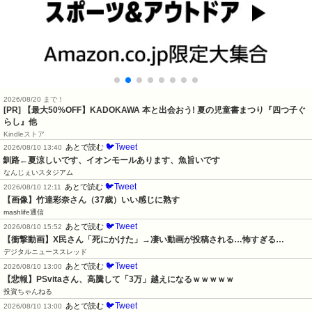
2026/08/20 まで！
[PR]
【最大50%OFF】KADOKAWA 本と出会おう! 夏の児童書まつり『四つ子ぐ
らし』他
Kindleストア
🐦Tweet
あとで読む
2026/08/10 13:40
釧路←夏涼しいです、イオンモールあります、魚旨いです
なんじぇいスタジアム
🐦Tweet
あとで読む
2026/08/10 12:11
【画像】竹達彩奈さん（37歳）いい感じに熟す
mashlife通信
🐦Tweet
あとで読む
2026/08/10 15:52
【衝撃動画】X民さん「死にかけた」→凄い動画が投稿される…怖すぎる…
デジタルニューススレッド
🐦Tweet
あとで読む
2026/08/10 13:00
【悲報】PSvitaさん、高騰して「3万」越えになるｗｗｗｗｗ
投資ちゃんねる
🐦Tweet
あとで読む
2026/08/10 13:00