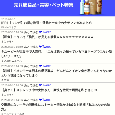
2026/08/10
[PR] 【マンガ】お得な割引・還元セール中の少年マンガ本まとめ
Kindleストア
🐦Tweet
あとで読む
2026/08/10 16:06
【画像】こういう『横乳』が見える服装ｗｗｗｗｗｗｗｗｗｗｗｗ
まにゅそく
🐦Tweet
あとで読む
2026/08/10 15:49
キユーピーが世界中で大流行、「これは我々の知っているマヨネーズではない新
しいソースだ」
まとめたニュース
🐦Tweet
あとで読む
2026/08/10 14:09
【悲報】イオンモール熊本の爆発事故、だんだんとイオン側が悪いんじゃないか
という世論になってしまう
キニ速
🐦Tweet
あとで読む
2026/08/10 14:06
【臭ァ！】ストレッチ中の女性さん、豪快な放屁で周囲を和ませる ⇒
まにゅそく
🐦Tweet
あとで読む
2026/08/10 14:06
交際歴のない中学の同級生にストーカー行為か 24歳女を逮捕「私はあなたの味
方」
ゴールデンタイムズ