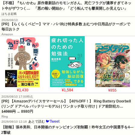
【不穏】『ちいかわ』原作最新話のモモンガさん、死亡フラグが濃厚すぎてネッ
ト中がザワつく…　「悪の報い開始か」「どう転んでも鬱展開しか見えない」
はちま起稿
2026/08/10
[PR] 【らくらくベビー】ママ・パパ向け特典多数 おむつや日用品がクーポンで
毎日おトク
Amazon
¥1,430
¥1,584
¥855
2026/08/10 17:00時点
[PR] 【Amazonデバイスサマーセール】【40%OFF！】 Ring Battery Doorbell
(リング ドアベル バッテリーモデル) | ワンタッチ取り付け | ドア前防犯カ…
14980円
→ 8980円
Ring
🐦Tweet
あとで読む
2026/08/10 12:18
【朗報】張本美和、日本開催のチャンピオンズ初制覇！昨年女王の中国選手を4―
2撃破