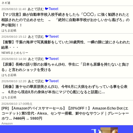
ネギ速
🐦Tweet
あとで読む
2026/08/10 11:40
【マジ注意】娘が自動車学校入校手続きをしたら「◯◯◯」に強く勧誘されたと
相談されたので止めさせた　→　「絶対に自動車学校がおかしいから逃げろ」の
声が殺到！！
はちま起稿
🐦Tweet
あとで読む
2026/08/10 15:12
【衝撃】千葉の海岸で写真撮影をしていた38歳男性、一瞬の隙に波にさらわれた
結果・・・
NEWSまとめもりー
🐦Tweet
あとで読む
2026/08/10 14:30
【原爆】長崎の語り部のお爺ちゃん(84)、学生に「日本も原爆を持たないと負け
る」と言われショックを受ける
はちま起稿
🐦Tweet
あとで読む
2026/08/10 12:20
【画像】激ヤセの華原朋美さん(51)、今年6月に大病をわずらっている事を公表　
→　6月から現在8月の身体が本当にマジで心配になると話題に…
はちま起稿
2026/08/10 17:00時点
[PR] 【Amazonデバイスサマーセール】【20%OFF！】 Amazon Echo Dot (エ
コードット) 第5世代 - Alexa、センサー搭載、鮮やかなサウンド｜グレーシャー
ホワ…
7480円
→ 5980円
Amazon