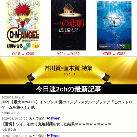
¥418
→ ¥209
¥924
→ ¥462
¥765
→ ¥382
今日速2chの最新記事
2026/08/20まで
[PR]
【最大30%OFF】インプレス 夏のインプレスグループフェア『このレトロ
ゲームを遊べ！』他
Kindleストア
🐦Tweet
あとで読む
2026/08/10 15:05
【驚愕】ワイ、初めて丸亀製麺を食った結果ｗｗｗｗｗｗｗｗｗｗ
今日速2ch
🐦Tweet
あとで読む
2026/08/10 12:05