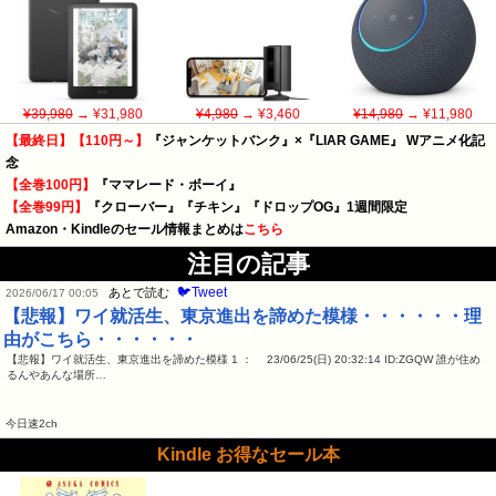
¥39,980
→ ¥31,980
¥4,980
→ ¥3,460
¥14,980
→ ¥11,980
【最終日】【110円～】
『ジャンケットバンク』×『LIAR GAME』 Wアニメ化記
念
【全巻100円】
『ママレード・ボーイ』
【全巻99円】
『クローバー』『チキン』『ドロップOG』1週間限定
Amazon・Kindleのセール情報まとめは
こちら
注目の記事
🐦Tweet
あとで読む
2026/06/17 00:05
【悲報】ワイ就活生、東京進出を諦めた模様・・・・・・理
由がこちら・・・・・・
【悲報】ワイ就活生、東京進出を諦めた模様 1 ： 23/06/25(日) 20:32:14 ID:ZGQW 誰が住め
るんやあんな場所…
今日速2ch
Kindle お得なセール本