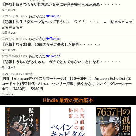
【愕然】好きでもない性格悪い女子に好意を寄せられた結果・・・・・・
今日速2ch
🐦Tweet
あとで読む
2026/08/10 09:05
【悲報】先生「グループを作って下さい」　ワイ「・・・」　→　結果ｗｗｗｗ
ｗｗｗｗｗｗ
今日速2ch
🐦Tweet
あとで読む
2026/08/10 00:05
【悲報】ワイ33歳、20歳の女子に失恋した結果・・・・・・
今日速2ch
🐦Tweet
あとで読む
2026/08/09 21:05
【悲報】うちのばあちゃん、ガチでとんでもないことになる・・・・・・
今日速2ch
2026/08/10 17:00時点
[PR] 【Amazonデバイスサマーセール】【20%OFF！】 Amazon Echo Dot (エ
コードット) 第5世代 - Alexa、センサー搭載、鮮やかなサウンド｜グレーシャー
ホワ…
7480円
→ 5980円
Amazon
Kindle 最近の売れ筋本