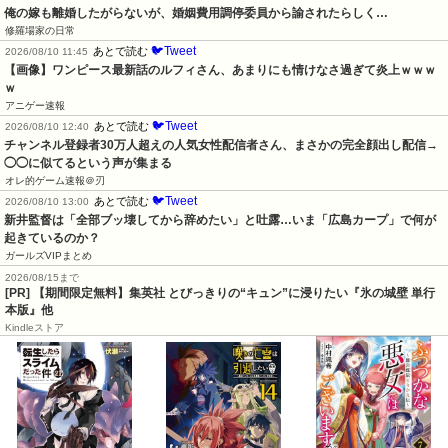
俺の嫁も離婚したがらないが、婚姻費用調停委員から諭されたらしく…
修羅場家の日常
🐦Tweet
あとで読む
2026/08/10 11:45
【画像】ワンピース最新話のルフィさん、あまりにも情けなさ過ぎて炎上ｗｗｗ
ｗ
アニゲー速報
🐦Tweet
あとで読む
2026/08/10 12:40
チャンネル登録者30万人超えの人気女性配信者さん、まさかの完全顔出し配信→
◯◯に似てるという声が集まる
オレ的ゲーム速報＠刃
🐦Tweet
あとで読む
2026/08/10 13:00
新井監督は「全部ブッ壊してから辞めたい」と吐露…いま「広島カープ」で何が
起きているのか？
ガールズVIPまとめ
2026/08/15まで
[PR] 【期間限定無料】集英社 とびっきりの“キュン”に浸りたい『氷の城壁 単行
本版』他
Kindleストア