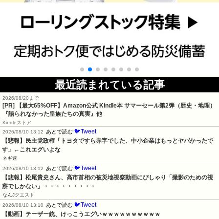
最近読まれている記事
2026/08/20まで
[PR]
【最大65%OFF】Amazon公式 Kindle本 サマーセール第2弾（歴史・地理）
『語られなかった皇族たちの真実』他
Kindleストア
🐦Tweet
あとで読む
2026/08/10 13:12
【悲報】民主党政権「トヨタですら赤字でした、中小企業はもっとヤバかったで
す」←これエグいよな
ネギ速
🐦Tweet
あとで読む
2026/08/10 13:12
【悲報】松尾貴史さん、高市首相の被災地視察動画にぴしゃり「撮影のための視
察でしかない」・・・・・・・・・
なんJクエスト
🐦Tweet
あとで読む
2026/08/10 13:10
【動画】テーザー銃、けっこうエグいｗｗｗｗｗｗｗｗｗｗ