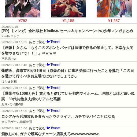
¥792
¥1,188
¥1,287
2026/08/10
[PR] 【マンガ】全出版社 Kindle本 セール＆キャンペーン中の少年マンガまとめ
Kindleストア
🐦Tweet
あとで読む
2026/08/10 15:35
【画像】女さん「もうこのズボンとバッグは法律で作るの禁止して。不幸な人間
を増やさないで！！！」⇒ｗｗｗ
不思議.net
🐦Tweet
あとで読む
2026/08/10 13:40
蓮舫氏、高市首相が8月6日（原爆の日）に歯科受診に行ったことを批判「この日
を避けて行くべきお立場ではないでしょうか」
はちま起稿
🐦Tweet
あとで読む
2026/08/10 15:00
【世帯年収1000万円】買えると信じていた都内マイホーム、理想とはほど遠い現
実　30代共働き夫婦のリアルな葛藤
みそパンNEWS
🐦Tweet
あとで読む
2026/08/10 15:00
ロシアから兵糧攻めを食らったウクライナ、ガチでヤバイことになる
オレ的ゲーム速報＠刃
🐦Tweet
あとで読む
2026/08/10 15:00
酒飲むのにガチで最高なチェーン店教えろwwwwwwwwww