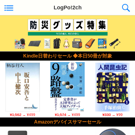
LogPo!2ch
Kindle日替わりセール ◆本日50冊が対象
¥1,562
→ ¥499
¥1,574
→ ¥499
¥330
→ ¥99
Amazonデバイスサマーセール