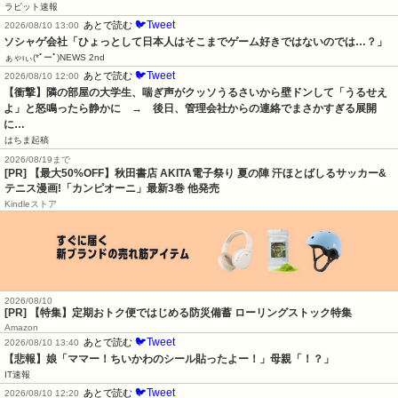
ラビット速報
🐦Tweet
あとで読む
2026/08/10 13:00
ソシャゲ会社「ひょっとして日本人はそこまでゲーム好きではないのでは…？」
ぁゃιぃ(*ﾟーﾟ)NEWS 2nd
🐦Tweet
あとで読む
2026/08/10 12:00
【衝撃】隣の部屋の大学生、喘ぎ声がクッソうるさいから壁ドンして「うるせえ
よ」と怒鳴ったら静かに　→　後日、管理会社からの連絡でまさかすぎる展開
に…
はちま起稿
2026/08/19まで
[PR] 【最大50%OFF】秋田書店 AKITA電子祭り 夏の陣 汗ほとばしるサッカー&
テニス漫画!「カンピオーニ」最新3巻 他発売
Kindleストア
2026/08/10
[PR] 【特集】定期おトク便ではじめる防災備蓄 ローリングストック特集
Amazon
🐦Tweet
あとで読む
2026/08/10 13:40
【悲報】娘「ママー！ちいかわのシール貼ったよー！」母親「！？」
IT速報
🐦Tweet
あとで読む
2026/08/10 12:20