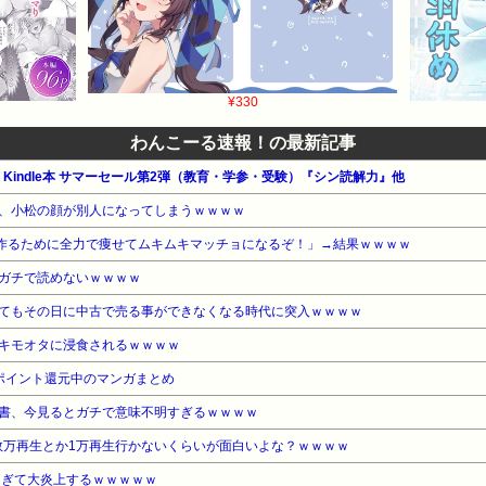
¥330
わんこーる速報！の最新記事
公式 Kindle本 サマーセール第2弾（教育・学参・受験）『シン読解力』他
、小松の顔が別人になってしまうｗｗｗｗ
女作るために全力で痩せてムキムキマッチョになるぞ！」→結果ｗｗｗｗ
ガチで読めないｗｗｗｗ
てもその日に中古で売る事ができなくなる時代に突入ｗｗｗｗ
キモオタに浸食されるｗｗｗｗ
ポイント還元中のマンガまとめ
書、今見るとガチで意味不明すぎるｗｗｗｗ
って数万再生とか1万再生行かないくらいが面白いよな？ｗｗｗｗ
過ぎて大炎上するｗｗｗｗｗ