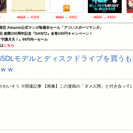
9
¥616
→ ¥308
¥660
→ ¥462
¥935
→ ¥468
限定 Amazon公式マンガ毎週末セール「アツいスポーツマンガ」
社 創業100周年記念『GANTZ』全巻100円キャンペーン！
守護月天！』99円均一セール
めは
こちら
S5DLモデルとディスクドライブを買う
ｗｗ
4:13:32.71 かわいそう ※関連記事 【画像】この漫画の「ダメ人間」と付き