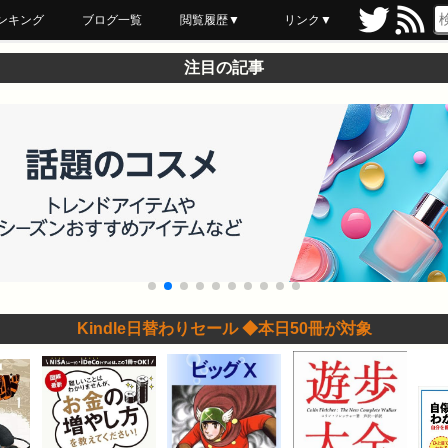
ンキング
ブログ一覧
閲覧履歴▼
リンク▼
ブックマーク
最近読んだ
あとで読む
ネットスーパー
飲食店舗用品
セール情報
注目の記事
Kindle日替わりセール ◆本日50冊が対象