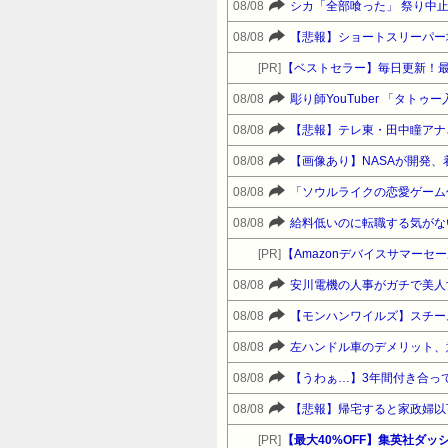
08/08
シカ「全部喰った」 祭り中
08/08
【悲報】ショートスリーパー
[PR]
【ベストセラー】毎日更新！
08/08
彫り師YouTuber 「タト
08/08
【悲報】テレ東・田中瞳アナ
08/08
【画像あり】NASAが開発、
08/08
08/08
給料低いのに転職する気がな
[PR]
08/08
安川電機の人事がガチで美人
08/08
【モンハンワイルズ】スチー
08/08
左ハンドル車のデメリット、
08/08
【うわぁ…】3年間付き合っ
08/08
【悲報】帰宅すると家政婦以
[PR]