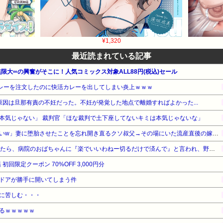
¥1,320
最近読まれている記事
 無限大∞の興奮がそこに！人気コミックス対象ALL88円(税込)セール
カレーを注文したのに快活カレーを出してしまい炎上ｗｗｗ
原因は旦那有責の不妊だった。不妊が発覚した地点で離婚すればよかった...
本気じゃない」 裁判官「ほな裁判で土下座してないキミは本気じゃないな」
「生まれてない子は覚えてないw」妻に堕胎させたことを忘れ開き直るクソ叔父→その場にいた流産直後の嫁や子供など『10人』が泣き叫ぶ地獄絵図へ
予定日10日過ぎて帝王切開したら、病院のおばちゃんに『楽でいいわねー切るだけで済んで』と言われ、野良妊婦認定までされた話
初回限定クーポン 70%OFF 3,000円分
ドアが勝手に開いてしまう件
に苦しむ・・・
るｗｗｗｗｗ