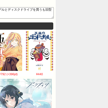
¥792 (+396pt)
¥440