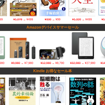
99
¥1,078
→ ¥499
¥330
→ ¥99
¥1,320
→ ¥499
¥1
Amazonデバイスサマーセール
980
¥9,980
→ ¥7,980
¥12,980
→ ¥8,790
¥32,980
→ ¥27,980
¥14
Kindle お得なセール本