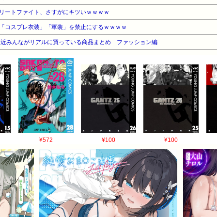
リートファイト、さすがにキツいｗｗｗｗ
「コスプレ衣装」「軍装」を禁止にするｗｗｗｗ
最近みんながリアルに買っている商品まとめ ファッション編
¥572
¥100
¥100