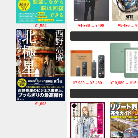
¥1,336
→ ¥499
¥1,430
→ ¥
¥1,584
¥7,980
→ ¥5,480
¥19,980
→ ¥16,
¥1,693