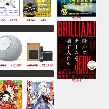
¥2,673
,650
→ ¥499
¥1,540
→ ¥499
,980
→ ¥11,980
¥19,980
→ ¥16,980
¥2,048