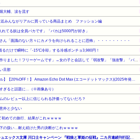
止
堀大輔、涙を流す
最近みんながリアルに買っている商品まとめ ファッション編
ゥー入れてる奴は全員バカです」「バカは5000円が好き」
さん「面識のない方々にカメラを向けられることに恐怖」・・・・・・・・・
着るだけで瞬時に「-15℃冷却」する冷感ポンチョ3,980円！
「ソウルライクの恋愛ゲーム作りました！フリーゲームです」→女の子と会話して「弱攻撃」「強攻撃」「パリィ」「ローリング」を選ぶガチでダークソウルなんだがｗｗｗｗｗ
い旦那
【Amazonデバイスサマーセール】【20%OFF！】 Amazon Echo Dot Max (エコードットマックス)(2025年発売) - Alexaスピーカー、部屋中に広がるサウンド、スマートホームハブ内蔵、グレーシャーホワイト
すぎると話題に…（※画像あり）
ムのレビュー以上に信じられる評価ってないだろ？
意外と少ない
て初めての旅行、結果がこれｗｗｗｗ
下の扱い…耐え続けた男の決断がこれｗｗｗｗ
【最大40%OFF】集英社ダッシュエックス文庫 川口士キャンペーン 『戦狼と軍姫の征戦』二カ月連続刊行記念！