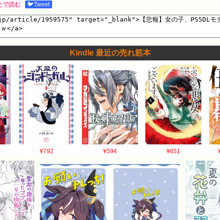
とで読む
🐦Tweet
Kindle 最近の売れ筋本
¥792
¥594
¥651