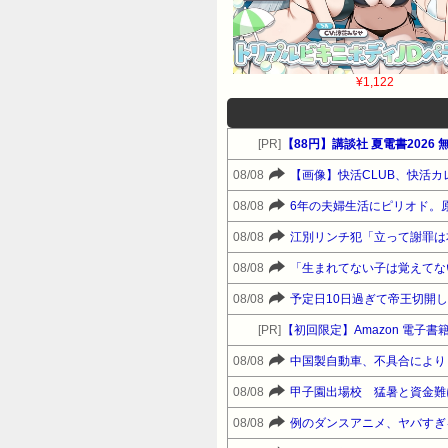
¥1,122
[PR]
【88円】講談社 夏電書2026
08/08
【画像】快活CLUB、快活
08/08
6年の夫婦生活にピリオド。
08/08
江別リンチ犯「立って謝罪は
08/08
08/08
[PR]
【初回限定】Amazon 電子書籍 
08/08
中国製自動車、不具合により
08/08
甲子園出場校 猛暑と資金難
08/08
例のダンスアニメ、ヤバすぎ