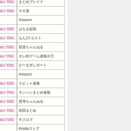
まとめブレイド
あとで読む
ネギ速
あとで読む
Amazon
はちま起稿
あとで読む
なんJクエスト
あとで読む
投資ちゃんねる
あとで読む
オレ的ゲーム速報＠刃
あとで読む
がーるずレポート
あとで読む
Amazon
ラビット速報
あとで読む
モンハンまとめ速報
あとで読む
思考ちゃんねる
あとで読む
気団まとめ
あとで読む
キスログ
あとで読む
Kindleストア