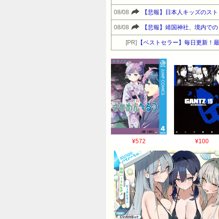
08/08
【悲報】日本人キッズのスト
08/08
【悲報】靖国神社、境内での
[PR]
【ベストセラー】毎日更新！
¥572
¥100