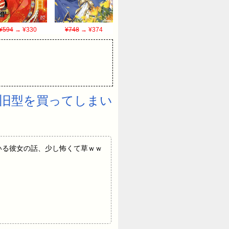
¥594
→ ¥330
¥748
→ ¥374
も旧型を買ってしまい
合っている彼女の話、少し怖くて草ｗｗ