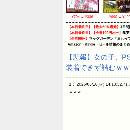
¥704
→ ¥336
¥990
→ ¥49
【本日最終日】【最大50%還元】
3日間
【本日最終日】【全巻100円均一】
集英
【全巻99円】
マッグガーデン『まもって
Amazon・Kindle・セール情報のまと
【悲報】女の子、P
装着できず詰むｗｗ
1： 2026/06/16(火) 1
ｗｗｗ…