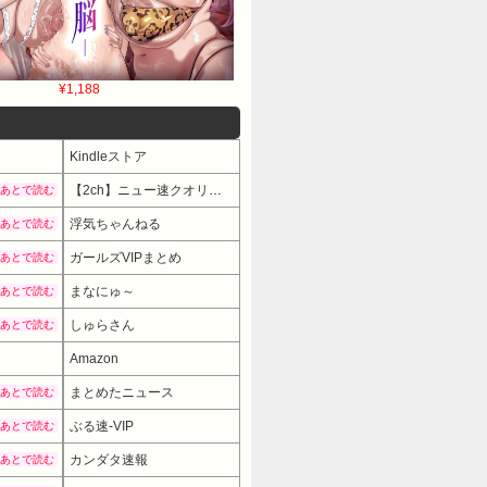
¥1,188
Kindleストア
【2ch】ニュー速クオリティ
あとで読む
浮気ちゃんねる
あとで読む
ガールズVIPまとめ
あとで読む
まなにゅ～
あとで読む
しゅらさん
あとで読む
Amazon
まとめたニュース
あとで読む
ぶる速-VIP
あとで読む
カンダタ速報
あとで読む