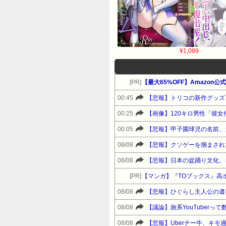
¥1,089
[PR]
【最大65%OFF】Amazon
00:45
【悲報】トリコの新作グッズ
00:25
【画像】120キロ男性「彼
00:05
【悲報】甲子園球児の名前、
08/08
【悲報】クソゲーを掴まされ
08/08
【悲報】日本の盆踊り文化、
[PR]
【マンガ】『TOブックス』高
08/08
【悲報】ひぐらし主人公の遺
08/08
【議論】旅系YouTuber
08/08
【悲報】Uberチー牛、キモ