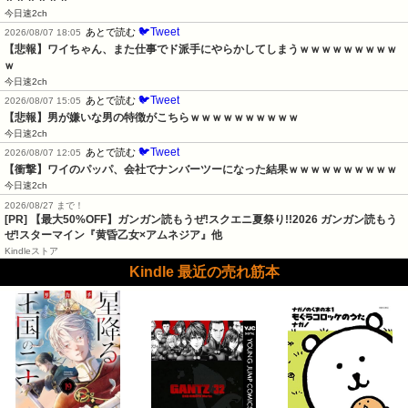
今日速2ch
🐦Tweet
あとで読む
2026/08/07 18:05
【悲報】ワイちゃん、また仕事でド派手にやらかしてしまうｗｗｗｗｗｗｗｗｗ
ｗ
今日速2ch
🐦Tweet
あとで読む
2026/08/07 15:05
【悲報】男が嫌いな男の特徴がこちらｗｗｗｗｗｗｗｗｗｗ
今日速2ch
🐦Tweet
あとで読む
2026/08/07 12:05
【衝撃】ワイのパッパ、会社でナンバーツーになった結果ｗｗｗｗｗｗｗｗｗｗ
今日速2ch
2026/08/27 まで！
[PR]
【最大50%OFF】ガンガン読もうぜ!スクエニ夏祭り!!2026 ガンガン読もう
ぜ!スターマイン『黄昏乙女×アムネジア』他
Kindleストア
Kindle 最近の売れ筋本