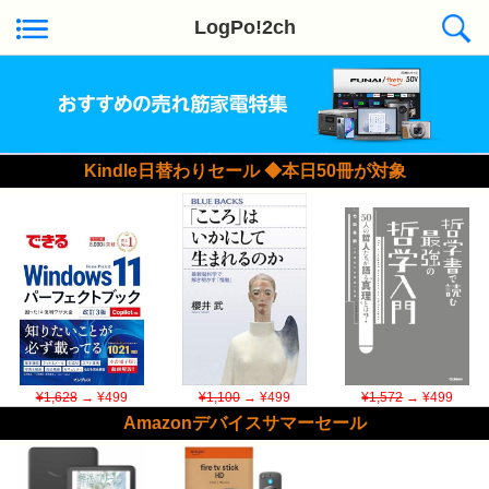
LogPo!2ch
Kindle日替わりセール ◆本日50冊が対象
¥1,628
→ ¥499
¥1,100
→ ¥499
¥1,572
→ ¥499
Amazonデバイスサマーセール