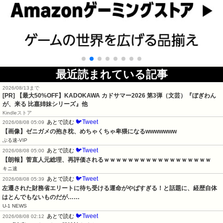
最近読まれている記事
2026/08/13まで
[PR]
【最大50%OFF】KADOKAWA カドサマー2026 第3弾（文芸）『ぼぎわん
が、来る 比嘉姉妹シリーズ』他
Kindleストア
🐦Tweet
あとで読む
2026/08/08 05:09
【画像】ゼニガメの抱き枕、めちゃくちゃ卑猥になるwwwwwww
ぶる速-VIP
🐦Tweet
あとで読む
2026/08/08 05:00
【朗報】菅直人元総理、再評価されるｗｗｗｗｗｗｗｗｗｗｗｗｗｗｗｗｗｗ
キニ速
🐦Tweet
あとで読む
2026/08/08 05:39
左遷された財務省エリートに待ち受ける運命がやばすぎる！と話題に、経歴自体
はとんでもないものだが……
U-1 NEWS
🐦Tweet
あとで読む
2026/08/08 02:12