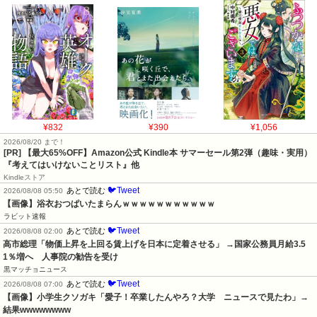
¥832
¥390
¥1,056
2026/08/20 まで！
[PR]
【最大65%OFF】Amazon公式 Kindle本 サマーセール第2弾（趣味・実用）
『考えてはいけないことリスト』他
Kindleストア
🐦Tweet
あとで読む
2026/08/08 05:50
【画像】浴衣おつぱいたまらんｗｗｗｗｗｗｗｗｗｗｗ
ラビット速報
🐦Tweet
あとで読む
2026/08/08 02:00
高市総理「物価上昇を上回る賃上げを日本に定着させる」 →国家公務員月給3.5
1％増へ    人事院の勧告を受け
黒マッチョニュース
🐦Tweet
あとで読む
2026/08/08 07:00
【画像】小学生クソガキ「愛子！卒業したんやろ？大学　ニュースで見たわ」→
結果wwwwwwww