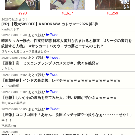
¥990
¥1,617
¥1,259
2026/08/13 まで！
[PR]
【最大50%OFF】KADOKAWA カドサマー2026 第3弾
Kindleストア
🐦Tweet
あとで読む
2026/08/08 03:49
韓国サッカー協会、性接待疑惑 日本人審判も含まれると報道 「Jリーグの審判を
統括する人物」   #サッカー |  バカウヨサカ豚どーすんのこれ？
２ちゃんねるニュース超速まとめ＋
🐦Tweet
あとで読む
2026/08/08 06:02
【画像】高一ミスコングランプリのメスガキ、我々を挑発ｗ
いたしん！
🐦Tweet
あとで読む
2026/08/08 05:02
【衝撃映像】インドの暴走族、レベチｗｗｗｗｗｗｗｗｗｗｗｗｗｗｗｗ
VIPPER速報
🐦Tweet
あとで読む
2026/08/08 05:02
【悲報】ちいかわの映画を見てみた人、凄い疑問が浮かぶｗｗｗｗｗｗ
働く大人の非常識
🐦Tweet
あとで読む
2026/08/08 06:05
【画像】ココリコ田中「あかん、浜田メッチャ腹立つ奴やなぁ･････････せや！」
⇒！！
不思議.net
2026/08/08