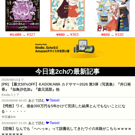
¥1,089
→ ¥327
¥880
→ ¥363
¥693
→ ¥330
今日速2chの最新記事
2026/08/13まで
[PR]
【最大50%OFF】KADOKAWA カドサマー2026 第3弾（写真集）『井口裕
香』『似鳥沙也加』『森元流那』他
Kindleストア
🐦Tweet
あとで読む
2026/08/08 00:05
【愕然】ワイ、借金300万円を5年かけて完済した結果とんでもないことにな
る・・・・・・
今日速2ch
🐦Tweet
あとで読む
2026/08/07 21:05
【悲報】なんでも「へへっｗ」って誤魔化してきたワイの末路がこちらｗｗｗｗ
ｗｗｗｗｗｗ