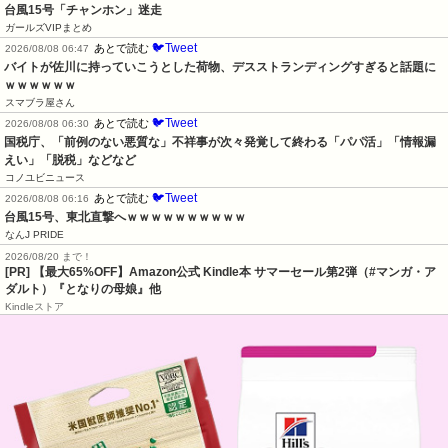
台風15号「チャンホン」迷走
ガールズVIPまとめ
🐦Tweet
あとで読む
2026/08/08 06:47
バイトが佐川に持っていこうとした荷物、デスストランディングすぎると話題に
ｗｗｗｗｗｗ
スマブラ屋さん
🐦Tweet
あとで読む
2026/08/08 06:30
国税庁、「前例のない悪質な」不祥事が次々発覚して終わる「パパ活」「情報漏
えい」「脱税」などなど
コノユビニュース
🐦Tweet
あとで読む
2026/08/08 06:16
台風15号、東北直撃へｗｗｗｗｗｗｗｗｗｗ
なんJ PRIDE
2026/08/20 まで！
[PR]
【最大65%OFF】Amazon公式 Kindle本 サマーセール第2弾（#マンガ・ア
ダルト）『となりの母娘』他
Kindleストア