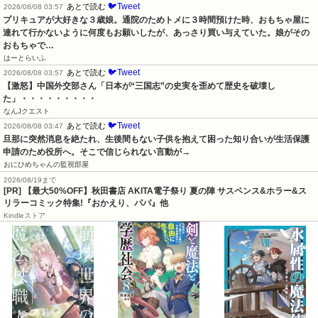
🐦Tweet
あとで読む
2026/08/08 03:57
プリキュアが大好きな３歳娘。通院のためトメに３時間預けた時、おもちゃ屋に
連れて行かないように何度もお願いしたが、あっさり買い与えていた。娘がその
おもちゃで…
はーとらいふ
🐦Tweet
あとで読む
2026/08/08 03:57
【激怒】中国外交部さん「日本が“三国志”の史実を歪めて歴史を破壊し
た」・・・・・・・・・
なんJクエスト
🐦Tweet
あとで読む
2026/08/08 03:47
旦那に突然消息を絶たれ、生後間もない子供を抱えて困った知り合いが生活保護
申請のため役所へ。そこで信じられない言動が→
おにひめちゃんの監視部屋
2026/08/19まで
[PR] 【最大50%OFF】秋田書店 AKITA電子祭り 夏の陣 サスペンス&ホラー&ス
リラーコミック特集!『おかえり、パパ』他
Kindleストア