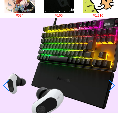
¥594
¥100
¥1,210