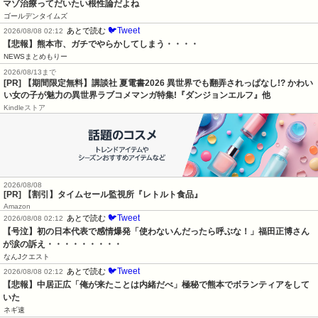
マゾ治療ってだいたい根性論だよね
ゴールデンタイムズ
🐦Tweet
あとで読む
2026/08/08 02:12
【悲報】熊本市、ガチでやらかしてしまう・・・・
NEWSまとめもりー
2026/08/13まで
[PR] 【期間限定無料】講談社 夏電書2026 異世界でも翻弄されっぱなし!? かわい
い女の子が魅力の異世界ラブコメマンガ特集!『ダンジョンエルフ』他
Kindleストア
2026/08/08
[PR] 【割引】タイムセール監視所『レトルト食品』
Amazon
🐦Tweet
あとで読む
2026/08/08 02:12
【号泣】初の日本代表で感情爆発「使わないんだったら呼ぶな！」福田正博さん
が涙の訴え・・・・・・・・・
なんJクエスト
🐦Tweet
あとで読む
2026/08/08 02:12
【悲報】中居正広「俺が来たことは内緒だべ」極秘で熊本でボランティアをして
いた
ネギ速