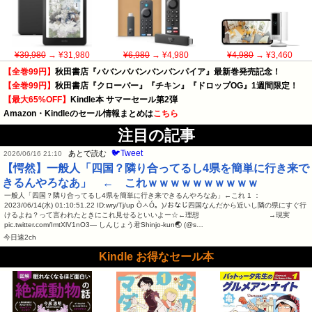
¥39,980
→ ¥31,980
¥6,980
→ ¥4,980
¥4,980
→ ¥3,460
【全巻99円】
秋田書店『ババンババンバンバンパイア』最新巻発売記念！
【全巻99円】
秋田書店『クローバー』『チキン』『ドロップOG』1週間限定！
【最大65%OFF】
Kindle本 サマーセール第2弾
Amazon・Kindleのセール情報まとめは
こちら
注目の記事
🐦Tweet
あとで読む
2026/06/16 21:10
【愕然】一般人「四国？隣り合ってるし4県を簡単に行き来で
きるんやろなあ」 ← これｗｗｗｗｗｗｗｗｗｗ
一般人「四国？隣り合ってるし4県を簡単に行き来できるんやろなあ」←これ 1 ：
2023/06/14(水) 01:10:51.22 ID:wry/Tj/up ÒㅅÓ。)ﾉおなじ四国なんだから近いし隣の県にすぐ行
けるよね？って言われたときにこれ見せるといいよー☆←理想 →現実
pic.twitter.com/ImtXlV1nO3— しんじょう君Shinjo-kun🌏 (@s…
今日速2ch
Kindle お得なセール本