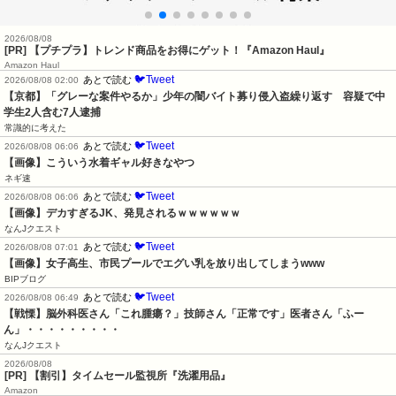
2026/08/08
[PR] 【プチプラ】トレンド商品をお得にゲット！『Amazon Haul』
Amazon Haul
🐦Tweet
あとで読む
2026/08/08 02:00
【京都】「グレーな案件やるか」少年の闇バイト募り侵入盗繰り返す　容疑で中
学生2人含む7人逮捕
常識的に考えた
🐦Tweet
あとで読む
2026/08/08 06:06
【画像】こういう水着ギャル好きなやつ
ネギ速
🐦Tweet
あとで読む
2026/08/08 06:06
【画像】デカすぎるJK、発見されるｗｗｗｗｗｗ
なんJクエスト
🐦Tweet
あとで読む
2026/08/08 07:01
【画像】女子高生、市民プールでエグい乳を放り出してしまうwww
BIPブログ
🐦Tweet
あとで読む
2026/08/08 06:49
【戦慄】脳外科医さん「これ腫瘍？」技師さん「正常です」医者さん「ふー
ん」・・・・・・・・・
なんJクエスト
2026/08/08
[PR] 【割引】タイムセール監視所『洗濯用品』
Amazon