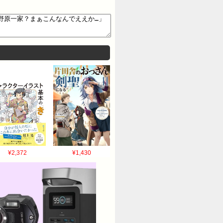
¥2,372
¥1,430