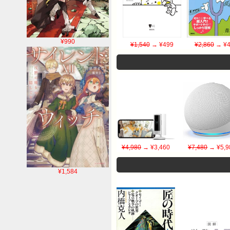
¥990
¥1,540
→ ¥499
¥2,860
→ ¥4
¥4,980
→ ¥3,460
¥7,480
→ ¥5,9
¥1,584