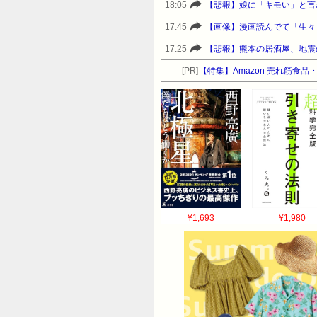
18:05
【悲報】娘に「キモい」と言
17:45
【画像】漫画読んでて「生々
17:25
【悲報】熊本の居酒屋、地震
[PR]
【特集】Amazon 売れ筋食
¥1,693
¥1,980