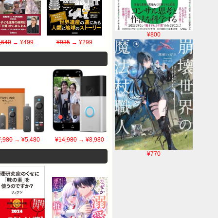
¥800
,640
→ ¥499
¥935
→ ¥299
7,980
→ ¥5,480
¥14,980
→ ¥8,980
¥770