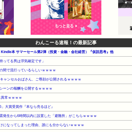
わんこーる速報！の最新記事
公式 Kindle本 サマーセール第2弾（投資・金融・会社経営）『仮説思考』他
持ってる男は浮気確定です」
の間で流行っているらしいｗｗｗｗ
億キャンセルおばさん、ご尊顔が公開されるｗｗｗｗ
シーンの報酬を公開するｗｗｗｗ
は異常ｗｗｗｗ
26」大賞受賞作『本なら売るほど』
震発生から6時間以内に設置した「避難所」がこちらｗｗｗｗ
けになってしまった理由、誰にも分からないｗｗｗｗ