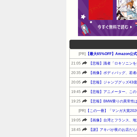
[PR]
【最大65%OFF】Amazon
21:05
【悲報】識者「ロキソニンを
20:35
【画像】ボディバッグ、若者
20:05
【悲報】ジャンプグッズ43
19:45
【悲報】アニメーター、この
19:25
【悲報】BMW乗りの異常性
[PR]
【この一冊】「マンガ大賞20
19:05
【画像】台湾とフランス、地
18:45
【謎】アキバが夜のお店だら