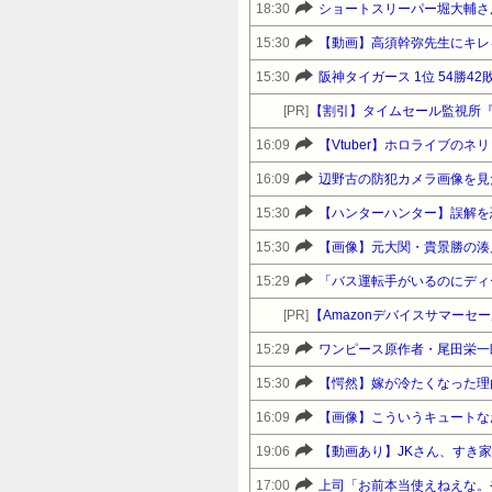
18:30
15:30
【動画】高須幹弥先生にキレ
15:30
阪神タイガース 1位 54勝4
[PR]
【割引】タイムセール監視所
16:09
【Vtuber】ホロライブの
16:09
15:30
【ハンターハンター】誤解を
15:30
【画像】元大関・貴景勝の湊
15:29
[PR]
15:29
ワンピース原作者・尾田栄一
15:30
【愕然】嫁が冷たくなった理
16:09
【画像】こういうキュートなお
19:06
【動画あり】JKさん、すき
17:00
上司「お前本当使えねえな。