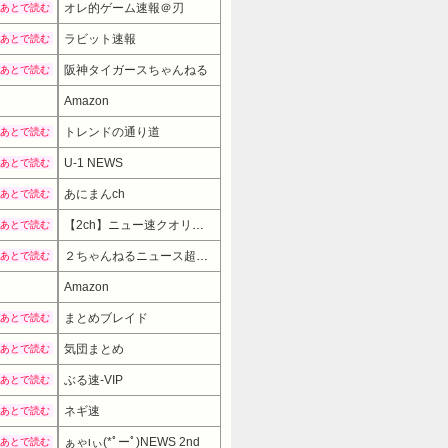
オレ的ゲーム速報＠刃
あとで読む
ラビット速報
あとで読む
阪神タイガースちゃんねる
あとで読む
Amazon
トレンドの通り道
あとで読む
U-1 NEWS
あとで読む
あにまんch
あとで読む
【2ch】ニュー速クオリティ
あとで読む
２ちゃんねるニュース超速まとめ＋
あとで読む
Amazon
7980円
→ 5480円 （21:30時点）
まとめブレイド
あとで読む
気団まとめ
あとで読む
ぶる速-VIP
あとで読む
ネギ速
あとで読む
ぁゃιぃ(*ﾟーﾟ)NEWS 2nd
あとで読む