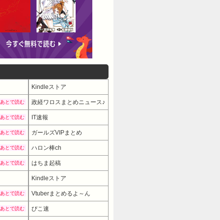
Kindleストア
政経ワロスまとめニュース♪
あとで読む
IT速報
あとで読む
ガールズVIPまとめ
あとで読む
ハロン棒ch
あとで読む
はちま起稿
あとで読む
Kindleストア
Vtuberまとめるよ～ん
あとで読む
ぴこ速
あとで読む