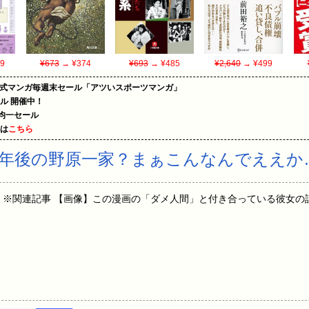
9
¥673
→ ¥374
¥693
→ ¥485
¥2,640
→ ¥499
on公式マンガ毎週末セール「アツいスポーツマンガ」
ール 開催中！
円均一セール
めは
こちら
0年後の野原一家？まぁこんなんでええか
7:06:08.448 ※関連記事 【画像】この漫画の「ダメ人間」と付き合ってい