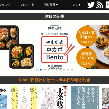
ンキング
ブログ一覧
閲覧履歴▼
リンク▼
ブックマーク
最近読んだ
あとで読む
ネットスーパー
飲食店舗用品
セール情報
注目の記事
Kindle日替わりセール ◆本日50冊が対象