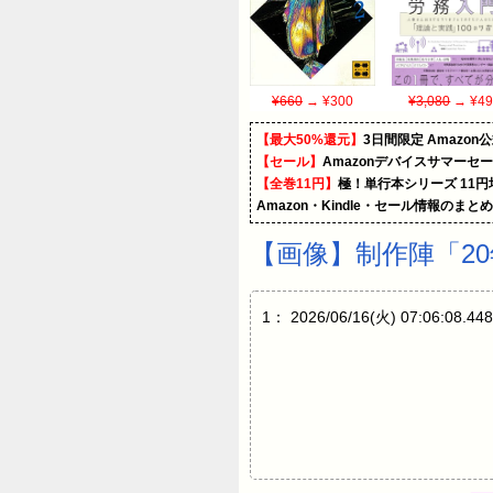
¥660
→ ¥300
¥3,080
→ ¥49
【最大50%還元】
3日間限定 Amaz
【セール】
Amazonデバイスサマーセ
【全巻11円】
極！単行本シリーズ 11
Amazon・Kindle・セール情報のまと
【画像】制作陣「2
1： 2026/06/16(火) 0