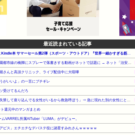
最近読まれている記事
【最大65%OFF】Amazon公式 Kindle本 サマーセール第2弾（スポーツ・アウトドア）『世界一細かすぎる筋トレ図鑑』他
【悲報】外国人グループ、田園都市線の橋脚にスプレーで落書きする動画がネットで話題に → ネット「治安悪化の始まり」
堀さんと高須クリニック、ライブ配信中に大喧嘩
うがいいよ」の一言にブチギレ
ソ受けてるんだろ
【悲報】男性「体調悪そうで失禁して座り込んでる女性がいるから救急呼ぼう」⇒ 急に現れた別の女性にとんでもない事をされてしまう・・・
ント還元中のマンガまとめ
ームVARREL所属AITuber「LUMA」がデビュー。
アビス」エチエチなデバステ役に諸星すみれさんｗｗｗｗｗ