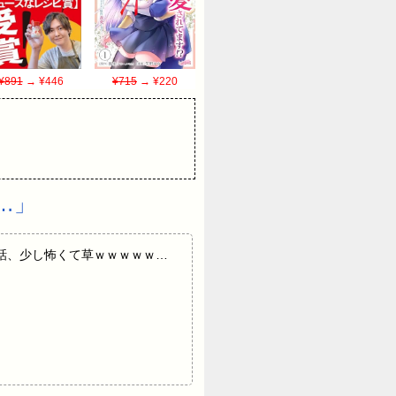
¥891
→ ¥446
¥715
→ ¥220
…」
る彼女の話、少し怖くて草ｗｗｗｗｗ…