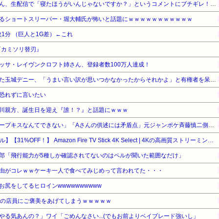
ショートスリーパー堀大輔さん、生配信で「寝たほうがいんじゃないですか？」というコメントにブチギレ！ガチで怖すぎると話題に・・・
るショートスリーパー・堀大輔氏が怖いと話題にｗｗｗｗｗｗｗｗｗｗｗ
2敗1分 （巨人と1G差）←これ
『カミソリ替刃』
ネリッサ・レイヴンクロフト姉さん、登録者数100万人達成！
辺野古の防犯カメラ画像を見た玉城デニー、「うまい言い訳が思いつかなかったからそれかよ」と有権者を呆れさせるコメントを……
恐れずに言いたい
川親方、誕生日を迎え『誰！？』と話題にｗｗｗ
「バス運転手がいるのにディープキスなんてできない」「Aさんの供述には矛盾点」元ジャンポケ斉藤慎二側が主張した「同意があった」理由
【Amazonデバイスサマーセール】【31%OFF！】 Amazon Fire TV Stick 4K Select | 4Kの高画質ストリーミング | ストリーミングメディアプレイヤー
郎「飛行能力が5種しか確認されてないのはペルが聞いた範囲なだけ」
由がコレｗｗケーキ一人で食べてみじめって言われてた・・・
尻をしてるヒロインwwwwwwwwww
家の店員にご褒美をあげてしまうｗｗｗｗｗ
やる気あんの？」ワイ「ごめんなさい...(でもお前よりベイブレード強いし」