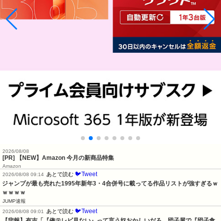
2026/08/08
[PR] 【NEW】Amazon 今月の新商品特集
Amazon
🐦Tweet
あとで読む
2026/08/08 09:14
ジャンプが最も売れた1995年新年3・4合併号に載ってる作品リストが強すぎるｗ
ｗｗｗｗ
JUMP速報
🐦Tweet
あとで読む
2026/08/08 09:01
【悲報】有吉「『俺テレビ見ない』って言う奴おかしいだろ。団子屋で『団子食