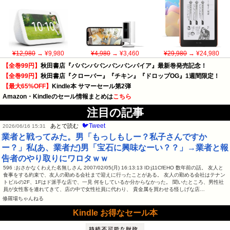
¥12,980
→ ¥9,980
¥4,980
→ ¥3,460
¥29,980
→ ¥24,980
【全巻99円】
秋田書店『ババンババンバンバンパイア』最新巻発売記念！
【全巻99円】
秋田書店『クローバー』『チキン』『ドロップOG』1週間限定！
【最大65%OFF】
Kindle本 サマーセール第2弾
Amazon・Kindleのセール情報まとめは
こちら
注目の記事
🐦Tweet
あとで読む
2026/06/16 15:31
業者と戦ってみた。男「もっしもしー？私子さんですか
ー？」私(あ、業者だ)男「宝石に興味なーい？？」→業者と報
告者のやり取りにワロタｗｗ
596 :おさかなくわえた名無しさん 2007/02/05(月) 16:13:13 ID:j11CfEHO 数年前の話。 友人と
食事をする約束で、友人の勤める会社まで迎えに行ったことがある。 友人の勤める会社はテナン
トビルの2F、1Fはド派手な店で、一見 何をしているか分からなかった。 聞いたところ、男性社
員が女性客を連れてきて、店の中で女性社員に代わり、 貴金属を買わせる怪しげな店…
修羅場ちゃんねる
Kindle お得なセール本