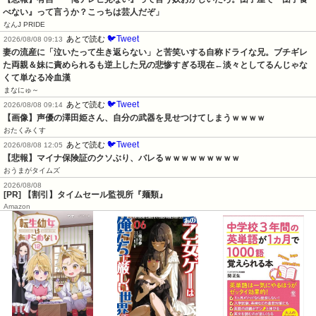
べない』って言うか？こっちは芸人だぞ」
なんJ PRIDE
🐦Tweet
あとで読む
2026/08/08 09:13
妻の流産に「泣いたって生き返らない」と苦笑いする自称ドライな兄。ブチギレ
た両親＆妹に責められるも逆上した兄の悲惨すぎる現在←淡々としてるんじゃな
くて単なる冷血漢
まなにゅ～
🐦Tweet
あとで読む
2026/08/08 09:14
【画像】声優の澤田姫さん、自分の武器を見せつけてしまうｗｗｗｗ
おたくみくす
🐦Tweet
あとで読む
2026/08/08 12:05
【悲報】マイナ保険証のクソぶり、バレるｗｗｗｗｗｗｗｗｗ
おうまがタイムズ
2026/08/08
[PR] 【割引】タイムセール監視所『麺類』
Amazon