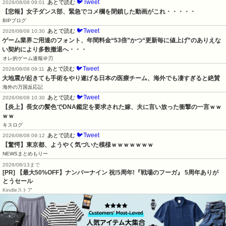
🐦Tweet
あとで読む
2026/08/08 09:01
【悲報】女子ダンス部、緊急でコメ欄を閉鎖した動画がこれ・・・・・
BIPブログ
🐦Tweet
あとで読む
2026/08/08 10:30
ゲーム業界ご用達のフォント、年間料金“53倍”かつ“更新毎に値上げ”のありえな
い契約により多数撤退へ・・・
オレ的ゲーム速報＠刃
🐦Tweet
あとで読む
2026/08/08 09:11
大地震が起きても手術をやり遂げる日本の医療チーム、海外でも凄すぎると絶賛
海外の万国反応記
🐦Tweet
あとで読む
2026/08/08 10:30
【炎上】長女の髪色でDNA鑑定を要求された嫁、夫に言い放った衝撃の一言ｗｗ
ｗｗ
キスログ
🐦Tweet
あとで読む
2026/08/08 09:12
【驚愕】東京都、ようやく気づいた模様ｗｗｗｗｗｗｗ
NEWSまとめもりー
2026/08/13まで
[PR] 【最大50%OFF】ナンバーナイン 祝!5周年!『戦場のフーガ』 5周年ありが
とうセール
Kindleストア