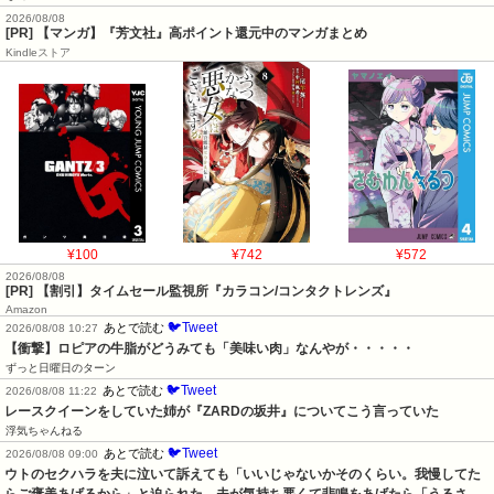
2026/08/08
[PR] 【マンガ】『芳文社』高ポイント還元中のマンガまとめ
Kindleストア
¥100
¥742
¥572
2026/08/08
[PR] 【割引】タイムセール監視所『カラコン/コンタクトレンズ』
Amazon
🐦Tweet
あとで読む
2026/08/08 10:27
【衝撃】ロピアの牛脂がどうみても「美味い肉」なんやが・・・・・
ずっと日曜日のターン
🐦Tweet
あとで読む
2026/08/08 11:22
レースクイーンをしていた姉が『ZARDの坂井』についてこう言っていた
浮気ちゃんねる
🐦Tweet
あとで読む
2026/08/08 09:00
ウトのセクハラを夫に泣いて訴えても「いいじゃないかそのくらい。我慢してた
らご褒美あげるから」と迫られた。夫が気持ち悪くて悲鳴をあげたら「うるさ