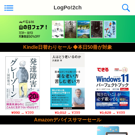
LogPo!2ch
Kindle日替わりセール ◆本日50冊が対象
¥990
→ ¥399
¥1,012
→ ¥399
¥1,628
→ ¥499
Amazonデバイスサマーセール