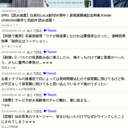
2026/08/31 まで！
[PR]
【読み放題】白泉社LaLa創刊50周年！原画展開催記念特集 Kindle
Unlimited新作と完結作 読み放題！
Kindleストア
🐦Tweet
あとで読む
2026/08/08 09:10
【対談で激突】石破前総理「ウクが核放棄しなければ露侵攻なかった」 湯崎前県
知事「核抑止はフィクション」
おーるじゃんる
🐦Tweet
あとで読む
2026/08/08 09:10
【勘違い】バスケの役員飲み会に潜入したら、俺そっちのけで嫁と監督がべった
り。さらに驚愕の事実が…ｗｗｗ
気団まとめ
🐦Tweet
あとで読む
2026/08/08 09:11
お産トラブルの後遺症で日によっては長時間寝込むので保育園に預けてるけど私
が不正をして保育園に預けてると思い込んでいるママ達がうざったい
おにひめちゃんの監視部屋
🐦Tweet
あとで読む
2026/08/08 09:10
【衝撃】テレビ大好き高齢者のテレビ離れ、遂に始まる…
IT速報
🐦Tweet
あとで読む
2026/08/08 10:31
【悲報】仙台育英のマネージャー、首をひねっただけでなぜかウインクしたこと
にされてしまうｗｗｗ
なんJ PRIDE