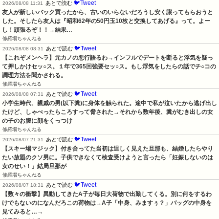
🐦Tweet
あとで読む
2026/08/08 11:31
友人が新しいバック買ったから、古いのいらないだろうし安く譲ってもらおうと
した。そしたら友人は『昭和62年の50円玉10枚と交換してあげる』って。よー
し！頑張るぞ！！→結果…
修羅場ちゃんねる
🐦Tweet
あとで読む
2026/08/08 08:31
【これぞメンヘラ】元カノの悪行語るわ→インフルでデートを断ると浮気を疑っ
て押しかけセッ○ス。１年で365回強要セッ○ス。もし浮気をしたらの話でチ○コの
調理方法を聞かされる。
修羅場ちゃんねる
🐦Tweet
あとで読む
2026/08/08 07:31
小学生時代、親戚の男(以下糞)に身体を触られた。途中で私が泣いたから逃げ出し
たけど、しゃべったらころすって脅された→それから数年後、糞がむき出しの女
の子のお腹に顔をくっつけ
修羅場ちゃんねる
🐦Tweet
あとで読む
2026/08/07 21:31
【スキー場マジック】付き合ってた当初は逞しく見えた旦那も、結婚したらやり
たい放題のクソ男に。子供できなくて検査受けようと言ったら「妊娠しないのは
女のせい！」結局旦那が
修羅場ちゃんねる
🐦Tweet
あとで読む
2026/08/07 18:31
【数々の衝撃】異動してきたA子が毎日大荷物で出勤してくる。別に何をするわ
けでもないのになんだろこの荷物は→A子「中身、みますぅ？」バッグの中身を
見てみると…→