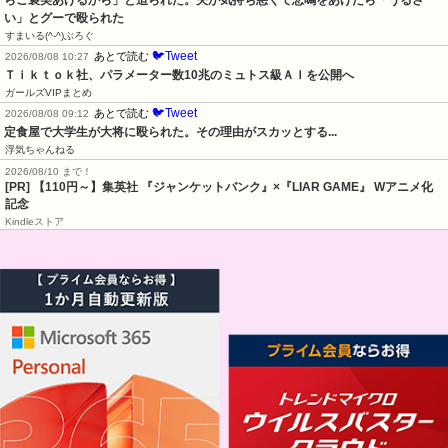
い」とグーで殴られた
すまいる(^-^)ぶろぐ
🐦Tweet
あとで読む
2026/08/08 10:27
Ｔｉｋｔｏｋ社、パラメーター数10兆のミュトス級ＡＩを公開へ
ガールズVIPまとめ
🐦Tweet
あとで読む
2026/08/08 09:12
定食屋で大学生が大将に殴られた。その理由がスカッとする...
浮気ちゃんねる
2026/08/10 まで！
[PR]
【110円～】集英社 『ジャンケットバンク』×『LIAR GAME』 Wアニメ化
記念
Kindleストア