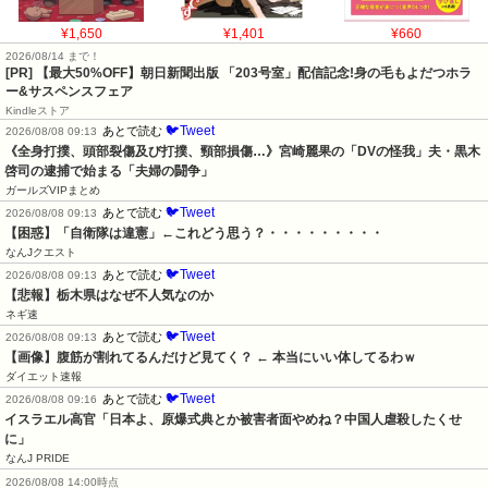
¥1,650
¥1,401
¥660
2026/08/14 まで！
[PR] 【最大50%OFF】朝日新聞出版 「203号室」配信記念!身の毛もよだつホラ
ー&サスペンスフェア
Kindleストア
🐦Tweet
あとで読む
2026/08/08 09:13
《全身打撲、頭部裂傷及び打撲、頸部損傷…》宮崎麗果の「DVの怪我」夫・黒木
啓司の逮捕で始まる「夫婦の闘争」
ガールズVIPまとめ
🐦Tweet
あとで読む
2026/08/08 09:13
【困惑】「自衛隊は違憲」←これどう思う？・・・・・・・・・
なんJクエスト
🐦Tweet
あとで読む
2026/08/08 09:13
【悲報】栃木県はなぜ不人気なのか
ネギ速
🐦Tweet
あとで読む
2026/08/08 09:13
【画像】腹筋が割れてるんだけど見てく？ ← 本当にいい体してるわｗ
ダイエット速報
🐦Tweet
あとで読む
2026/08/08 09:16
イスラエル高官「日本よ、原爆式典とか被害者面やめね？中国人虐殺したくせ
に」
なんJ PRIDE
2026/08/08 14:00時点