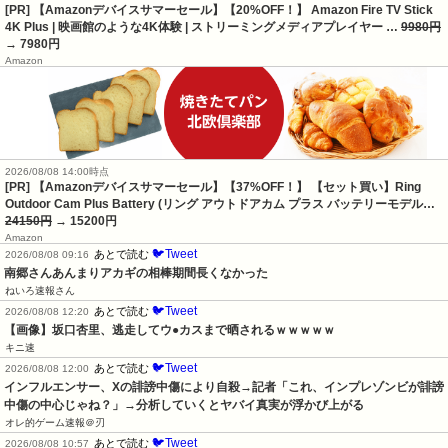
[PR] 【Amazonデバイスサマーセール】【20%OFF！】 Amazon Fire TV Stick
4K Plus | 映画館のような4K体験 | ストリーミングメディアプレイヤー …
9980円
→ 7980円
Amazon
2026/08/08 14:00時点
[PR] 【Amazonデバイスサマーセール】【37%OFF！】 【セット買い】Ring
Outdoor Cam Plus Battery (リング アウトドアカム プラス バッテリーモデル…
24150円
→ 15200円
Amazon
🐦Tweet
あとで読む
2026/08/08 09:16
南郷さんあんまりアカギの相棒期間長くなかった
ねいろ速報さん
🐦Tweet
あとで読む
2026/08/08 12:20
【画像】坂口杏里、逃走してウ●カスまで晒されるｗｗｗｗｗ
キニ速
🐦Tweet
あとで読む
2026/08/08 12:00
インフルエンサー、Xの誹謗中傷により自殺→記者「これ、インプレゾンビが誹謗
中傷の中心じゃね？」→分析していくとヤバイ真実が浮かび上がる
オレ的ゲーム速報＠刃
🐦Tweet
あとで読む
2026/08/08 10:57