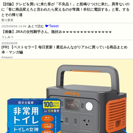
【討論】テレビを買いに来た客が「不良品！」と怒鳴りつけに来た。異常ないの
に「客に商品変えろと言われたら変えるのが常識！本社に電話する」と客。する
とその帰り道
怒り新党
🐦Tweet
あとで読む
2026/08/08 13:09
【画像】JRAの女性騎手さん、陰好みｗｗｗｗｗｗｗｗｗｗｗｗｗｗ
うしみつ
2026/08/08
[PR] 【ベストセラー】毎日更新！最近みんながリアルに買っている商品まとめ
本・マンガ編
Amazon