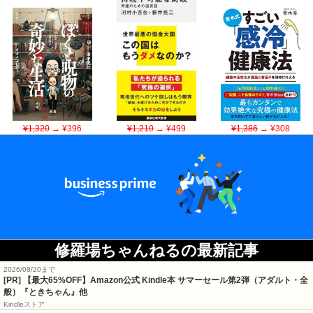
¥1,320
→ ¥396
¥1,210
→ ¥499
¥1,386
→ ¥308
修羅場ちゃんねるの最新記事
2026/08/20まで
[PR]
【最大65%OFF】Amazon公式 Kindle本 サマーセール第2弾（アダルト・全
般）『ときちゃん』他
Kindleストア