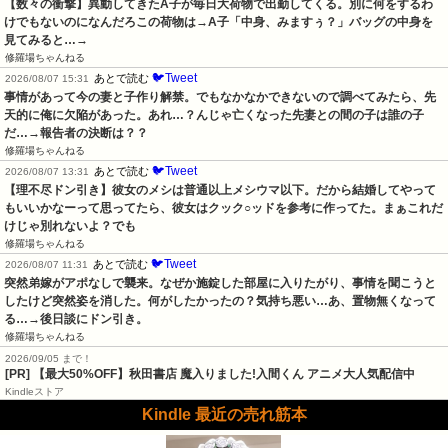
【数々の衝撃】異動してきたA子が毎日大荷物で出勤してくる。別に何をするわ
けでもないのになんだろこの荷物は→A子「中身、みますぅ？」バッグの中身を
見てみると…→
修羅場ちゃんねる
🐦Tweet
あとで読む
2026/08/07 15:31
事情があって今の妻と子作り解禁。でもなかなかできないので調べてみたら、先
天的に俺に欠陥があった。あれ…？んじゃ亡くなった先妻との間の子は誰の子
だ…→報告者の決断は？？
修羅場ちゃんねる
🐦Tweet
あとで読む
2026/08/07 13:31
【理不尽ドン引き】彼女のメシは普通以上メシウマ以下。だから結婚してやって
もいいかなーって思ってたら、彼女はクック○ッドを参考に作ってた。まぁこれだ
けじゃ別れないよ？でも
修羅場ちゃんねる
🐦Tweet
あとで読む
2026/08/07 11:31
突然弟嫁がアポなしで襲来。なぜか施錠した部屋に入りたがり、事情を聞こうと
したけど突然姿を消した。何がしたかったの？気持ち悪い…あ、置物無くなって
る…→後日談にドン引き。
修羅場ちゃんねる
2026/09/05 まで！
[PR] 【最大50%OFF】秋田書店 魔入りました!入間くん アニメ大人気配信中
Kindleストア
Kindle 最近の売れ筋本