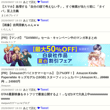
🐦Tweet
あとで読む
2026/08/07 19:33
【スマホ】急増する「自分の頭で考えない子」。すぐ検索が当たり前に 「タイ
パ」至上主義
まとめブレイド
🐦Tweet
あとで読む
2026/08/07 19:33
【画像】吉岡里帆ちゃんｗｗ
いたしん！
2026/08/07
[PR] 【マンガ】『GANMA!』セール・キャンペーン中のマンガ本まとめ
Kindleストア
2026/08/07 23:30時点
[PR] 【Amazonデバイスサマーセール】【17%OFF！】 Amazon Kindle
Paperwhite キッズモデル (16GB) スターフィッシュカバー | Amazon Ki…
29980
円
→ 24980円
Amazon
🐦Tweet
あとで読む
2026/08/07 19:32
GTA6最新映像をネトフリで最速公開するよ！→なぜかXで大炎上中wwwwwwww
wwww
mutyunのゲーム+αブログ
🐦Tweet
あとで読む
2026/08/07 19:33