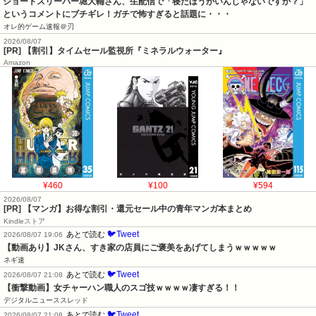
ショートスリーパー堀大輔さん、生配信で「寝たほうがいんじゃないですか？」
というコメントにブチギレ！ガチで怖すぎると話題に・・・
オレ的ゲーム速報＠刃
2026/08/07
[PR] 【割引】タイムセール監視所『ミネラルウォーター』
Amazon
¥460
¥100
¥594
2026/08/07
[PR] 【マンガ】お得な割引・還元セール中の青年マンガ本まとめ
Kindleストア
🐦Tweet
あとで読む
2026/08/07 19:06
【動画あり】JKさん、すき家の店員にご褒美をあげてしまうｗｗｗｗｗ
ネギ速
🐦Tweet
あとで読む
2026/08/07 21:08
【衝撃動画】女チャーハン職人のスゴ技ｗｗｗｗ凄すぎる！！
デジタルニューススレッド
🐦Tweet
あとで読む
2026/08/07 21:08