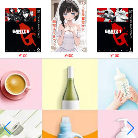
¥100
¥400
¥100