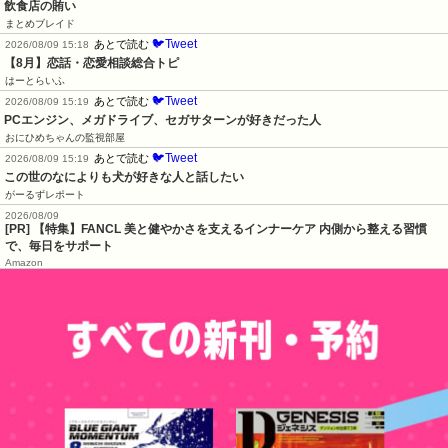
飲食店の賄い
まとめブレイド
🐦Tweet
あとで読む
2026/08/09 15:18
【8月】恋話・恋愛相談総合トピ
はーとらいふ
🐦Tweet
あとで読む
2026/08/09 15:19
PCエンジン、メガドライブ、セガサターンが好きだった人
おにひめちゃんの監視部屋
🐦Tweet
あとで読む
2026/08/09 15:19
この世のなによりも犬が好きな人と話したい
がーるずレポート
2026/08/09
[PR] 【特集】FANCL 美と健やかさを支えるインナーケア 内側から整える習慣
で、毎日をサポート
Amazon