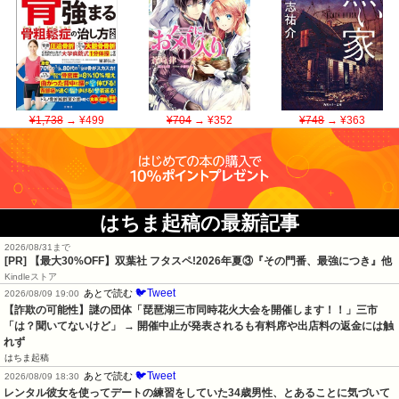
¥1,738
→ ¥499
¥704
→ ¥352
¥748
→ ¥363
はちま起稿の最新記事
2026/08/31まで
[PR] 【最大30%OFF】双葉社 フタスペ!2026年夏③『その門番、最強につき』他
Kindleストア
🐦Tweet
あとで読む
2026/08/09 19:00
【詐欺の可能性】謎の団体「琵琶湖三市同時花火大会を開催します！！」三市
「は？聞いてないけど」 → 開催中止が発表されるも有料席や出店料の返金には触
れず
はちま起稿
🐦Tweet
あとで読む
2026/08/09 18:30
レンタル彼女を使ってデートの練習をしていた34歳男性、とあることに気づいて