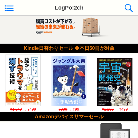
LogPo!2ch
Kindle日替わりセール ◆本日50冊が対象
¥1,540
→ ¥499
¥330
→ ¥99
¥1,200
→ ¥499
Amazonデバイスサマーセール