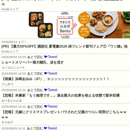
ル
Kindleストア
2026/08/14 まで！
[PR] 【最大50%OFF】講談社 夏電書2026 姉フレンド新刊フェア①『ウソ婚』他
Kindleストア
🐦Tweet
あとで読む
2026/08/09 16:09
ショートスリーパー堀大輔氏、涙を流す
コノユビニュース
🐦Tweet
あとで読む
2026/08/09 16:09
【画像】浜崎あゆみ（47）、エッッッッッッッッッッッッッッッ！！
うしみつ
🐦Tweet
あとで読む
2026/08/09 16:10
【悲報】米農家「もう無理です…」過去最大の在庫を抱える状態で新米収穫
おーるじゃんる
🐦Tweet
あとで読む
2026/08/09 16:10
【悲報】元嫁にクリスマスプレゼントバラされた父親のつらい現実がこちらｗｗ
ｗｗ
キスログ
🐦Tweet
あとで読む
2026/08/09 16:11