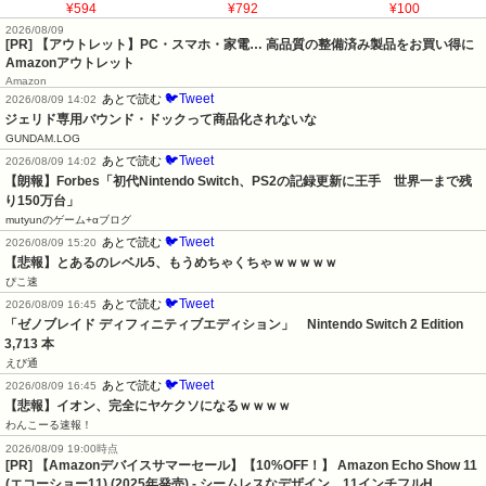
¥594
¥792
¥100
2026/08/09
[PR] 【アウトレット】PC・スマホ・家電… 高品質の整備済み製品をお買い得に
Amazonアウトレット
Amazon
🐦Tweet
あとで読む
2026/08/09 14:02
ジェリド専用バウンド・ドックって商品化されないな
GUNDAM.LOG
🐦Tweet
あとで読む
2026/08/09 14:02
【朗報】Forbes「初代Nintendo Switch、PS2の記録更新に王手　世界一まで残
り150万台」
mutyunのゲーム+αブログ
🐦Tweet
あとで読む
2026/08/09 15:20
【悲報】とあるのレベル5、もうめちゃくちゃｗｗｗｗｗ
ぴこ速
🐦Tweet
あとで読む
2026/08/09 16:45
「ゼノブレイド ディフィニティブエディション」　Nintendo Switch 2 Edition　
3,713 本
えび通
🐦Tweet
あとで読む
2026/08/09 16:45
【悲報】イオン、完全にヤケクソになるｗｗｗｗ
わんこーる速報！
2026/08/09 19:00時点
[PR] 【Amazonデバイスサマーセール】【10%OFF！】 Amazon Echo Show 11
(エコーショー11) (2025年発売) - シームレスなデザイン、11インチフルH…