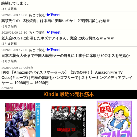
絶望してしまう。
はちま起稿
🐦Tweet
あとで読む
2026/08/09 18:00
高須先生の「2秒焼肉」は本当に美味いのか！？実際に試した結果
はちま起稿
🐦Tweet
あとで読む
2026/08/09 17:30
老人会RUSTに出演したキズナアイさん、完全に吹っ切れるｗｗｗｗ
はちま起稿
🐦Tweet
あとで読む
2026/08/09 17:00
日本の花火大会まで中国人転売ヤーの餌食に！勝手に席取りビジネスを開始か
はちま起稿
2026/08/09 19:00時点
[PR] 【Amazonデバイスサマーセール】【15%OFF！】 Amazon Fire TV
Cube(キューブ) | 究極の体験をハンズフリーで | ストリーミングメディアプレイ
ヤー …
19980円
→ 16980円
Amazon
Kindle 最近の売れ筋本