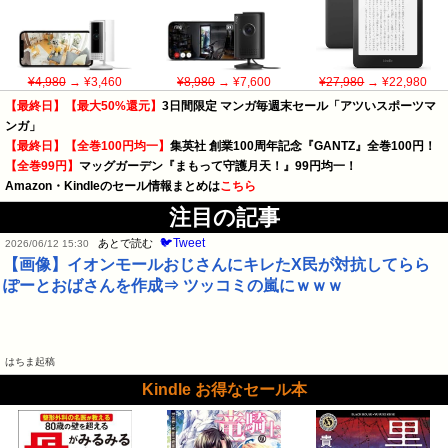
¥4,980
→ ¥3,460
¥8,980
→ ¥7,600
¥27,980
→ ¥22,980
【最終日】【最大50%還元】
3日間限定 マンガ毎週末セール「アツいスポーツマ
ンガ」
【最終日】【全巻100円均一】
集英社 創業100周年記念『GANTZ』全巻100円！
【全巻99円】
マッグガーデン『まもって守護月天！』99円均一！
Amazon・Kindleのセール情報まとめは
こちら
注目の記事
🐦Tweet
あとで読む
2026/06/12 15:30
【画像】イオンモールおじさんにキレたX民が対抗してらら
ぽーとおばさんを作成⇒ ツッコミの嵐にｗｗｗ
はちま起稿
Kindle お得なセール本