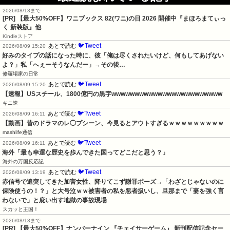
2026/08/13まで
[PR]
【最大50%OFF】ワニブックス 82(ワニ)の日 2026 開催中『まほろまてぃっ
く 新装版』他
Kindleストア
🐦Tweet
あとで読む
2026/08/09 15:20
好みのタイプの話になった時に、彼「俺は尽くされたいけど、何もしてあげない
よ？」私「へぇーそうなんだー」→その後…
修羅場家の日常
🐦Tweet
あとで読む
2026/08/09 15:20
【速報】USスチール、1800億円の黒字wwwwwwwwwwwwwwwwwwwwwwww
キニ速
🐦Tweet
あとで読む
2026/08/09 16:11
【動画】昔のドラマのレ◯プシーン、今見るとアウトすぎるｗｗｗｗｗｗｗｗｗ
mashlife通信
🐦Tweet
あとで読む
2026/08/09 16:11
海外「最も幸運な歴史を歩んできた国ってどこだと思う？」
海外の万国反応記
🐦Tweet
あとで読む
2026/08/09 13:19
赤信号で追突してきた加害女性、降りてこず謝罪ポーズ→「わざとじゃないのに
保険使うの！？」と大号泣ｗｗ被害者の私を悪者扱いし、旦那まで「妻を強く言
わないで」と庇い出す地獄の事故現場
スカッと王国！
2026/08/13まで
[PR] 【最大50%OFF】ナンバーナイン 『チェイサーゲーム』 新刊配信記念セー