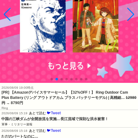
2026/08/09 19:00時点
[PR] 【Amazonデバイスサマーセール】【32%OFF！】 Ring Outdoor Cam
Plus Battery (リング アウトドアカム プラス バッテリーモデル) | 高精細…
12980
円
→ 8790円
Ring
🐦Tweet
あとで読む
2026/08/09 15:19
中国の三峡ダムが全開放流を実施…長江流域で深刻な洪水被害！
軍事・ミリタリー速報
🐦Tweet
あとで読む
2026/08/09 15:18
ただのパートなのに…