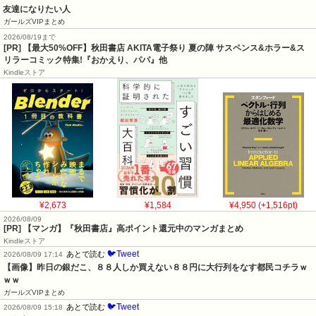
友達になりたい人
ガールズVIPまとめ
2026/08/19まで
[PR] 【最大50%OFF】秋田書店 AKITA電子祭り 夏の陣 サスペンス&ホラー&ス
リラーコミック特集!『おかえり、パパ』他
Kindleストア
¥2,673
¥1,584
¥4,950 (+1,516pt)
2026/08/09
[PR] 【マンガ】『秋田書店』高ポイント還元中のマンガまとめ
Kindleストア
🐦Tweet
あとで読む
2026/08/09 17:14
【画像】昨日の銀だこ、８８人しか買えない８８円に大行列をなす都民コチラｗ
ｗｗ
ガールズVIPまとめ
🐦Tweet
あとで読む
2026/08/09 15:18