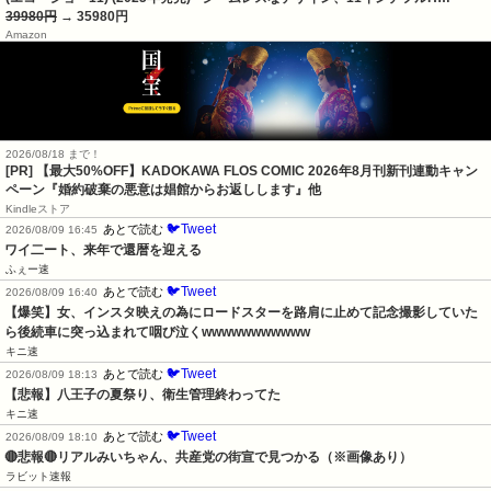
39980円
→ 35980円
Amazon
2026/08/18 まで！
[PR] 【最大50%OFF】KADOKAWA FLOS COMIC 2026年8月刊新刊連動キャン
ペーン『婚約破棄の悪意は娼館からお返しします』他
Kindleストア
🐦Tweet
あとで読む
2026/08/09 16:45
ワイ二ート、来年で還暦を迎える
ふぇー速
🐦Tweet
あとで読む
2026/08/09 16:40
【爆笑】女、インスタ映えの為にロードスターを路肩に止めて記念撮影していた
ら後続車に突っ込まれて咽び泣くwwwwwwwwwww
キニ速
🐦Tweet
あとで読む
2026/08/09 18:13
【悲報】八王子の夏祭り、衛生管理終わってた
キニ速
🐦Tweet
あとで読む
2026/08/09 18:10
🔴悲報🔴リアルみいちゃん、共産党の街宣で見つかる（※画像あり）
ラビット速報