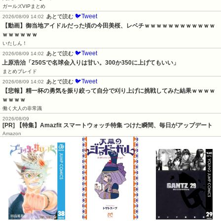
ガールズVIPまとめ
🐦Tweet
あとで読む
2026/08/09 14:02
【動画】御当地アイドルだった頃の今田美桜、レベチｗｗｗｗｗｗｗｗｗｗｗｗ
ｗｗｗｗｗｗ
いたしん！
🐦Tweet
あとで読む
2026/08/09 14:02
上原浩治「250Sで名球会入りは甘い。300か350に上げてもいい」
まとめブレイド
🐦Tweet
あとで読む
2026/08/09 14:02
【悲報】精一杯の勇気を振り絞って自分で刈り上げに挑戦してみた結果ｗｗｗｗ
ｗｗｗｗ
働く大人の非常識
2026/08/09
[PR] 【特集】Amazfit スマートウォッチ特集 つけた瞬間、毎日がアップデート
Amazon