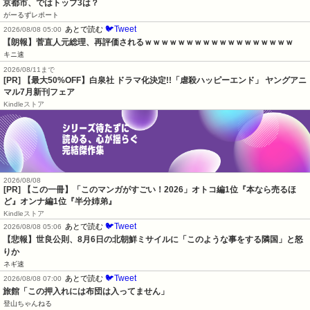
京都市、ではトップ3は？
がーるずレポート
🐦Tweet
あとで読む
2026/08/08 05:00
【朗報】菅直人元総理、再評価されるｗｗｗｗｗｗｗｗｗｗｗｗｗｗｗｗｗｗ
キニ速
2026/08/11まで
[PR] 【最大50%OFF】白泉社 ドラマ化決定!!「虐殺ハッピーエンド」 ヤングアニ
マル7月新刊フェア
Kindleストア
2026/08/08
[PR] 【この一冊】「このマンガがすごい！2026」オトコ編1位『本なら売るほ
ど』オンナ編1位『半分姉弟』
Kindleストア
🐦Tweet
あとで読む
2026/08/08 05:06
【悲報】世良公則、8月6日の北朝鮮ミサイルに「このような事をする隣国」と怒
りか
ネギ速
🐦Tweet
あとで読む
2026/08/08 07:00
旅館「この押入れには布団は入ってません」
登山ちゃんねる