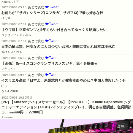
Kindleストア
🐦Tweet
あとで読む
2026/08/08 05:25
お前らが『サガ』シリーズ(ロマサガ、サガフロ)で最も好きな技
げぇ速
🐦Tweet
あとで読む
2026/08/08 07:01
【ウマ娘】正直ダンツと5年くらい付き合ってゆっくり結婚したい
うまぴょいチャンネル
🐦Tweet
あとで読む
2026/08/08 07:01
日本の輸出額、円安なのに人口少ない台湾と韓国に抜かれ日本沈没死亡
資格ちゃんねる
🐦Tweet
あとで読む
2026/08/08 06:02
【画像】高一ミスコングランプリのメスガキ、我々を挑発ｗ
いたしん！
🐦Tweet
あとで読む
2026/08/08 09:16
イスラエル高官「日本よ、原爆式典とか被害者面やめね？中国人虐殺したくせ
に」
なんJ PRIDE
2026/08/08 10:30時点
[PR] 【Amazonデバイスサマーセール】【15%OFF！】 Kindle Paperwhite シグ
ニチャーエディション (32GB) 7インチディスプレイ、明るさ自動調整、色調調節
ラ…
32980円
→ 27980円
Amazon