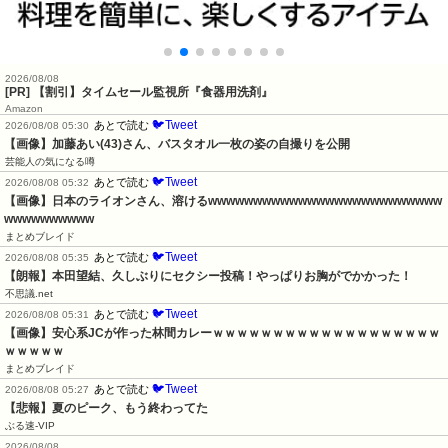
2026/08/08
[PR] 【割引】タイムセール監視所『食器用洗剤』
Amazon
🐦Tweet
あとで読む
2026/08/08 05:30
【画像】加藤あい(43)さん、バスタオル一枚の姿の自撮りを公開
芸能人の気になる噂
🐦Tweet
あとで読む
2026/08/08 05:32
【画像】日本のライオンさん、溶けるwwwwwwwwwwwwwwwwwwwwwwwwww
wwwwwwwwww
まとめブレイド
🐦Tweet
あとで読む
2026/08/08 05:35
【朗報】本田望結、久しぶりにセクシー投稿！やっぱりお胸がでかかった！
不思議.net
🐦Tweet
あとで読む
2026/08/08 05:31
【画像】安心系JCが作った林間カレーｗｗｗｗｗｗｗｗｗｗｗｗｗｗｗｗｗｗｗ
ｗｗｗｗｗ
まとめブレイド
🐦Tweet
あとで読む
2026/08/08 05:27
【悲報】夏のピーク、もう終わってた
ぶる速-VIP
2026/08/08