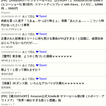
[PR] 【Amazonデバイスサマーセール】【23%OFF！】 Amazon Echo Show 5
(エコーショー5) 第3世代 - スマートディスプレイ with Alexa、2メガピ…
12980
円
→ 9980円
Amazon
🐦Tweet
あとで読む
2026/08/08 05:37
赤紙を貰った息子「うあぁ…やっぱり怖えぇ」 母親「あんたぁ…」←こういう時
代があったという事実
ガールズVIPまとめ
🐦Tweet
あとで読む
2026/08/08 05:39
左遷された財務省エリートに待ち受ける運命がやばすぎる！と話題に、経歴自体
はとんでもないものだが……
U-1 NEWS
🐦Tweet
あとで読む
2026/08/08 09:12
【驚愕】東京都、ようやく気づいた模様ｗｗｗｗｗｗｗ
NEWSまとめもりー
🐦Tweet
あとで読む
2026/08/08 05:39
寝よう！と思って寝れますか？
基地沢直樹
🐦Tweet
あとで読む
2026/08/08 05:34
【画像】JKダンス部、いろんなデカパイが大暴れｗｗｗｗｗｗｗ
筋肉速報
2026/08/20 まで！
[PR]
【最大65%OFF】Amazon公式 Kindle本 サマーセール第2弾（スポーツ・ア
ウトドア）『世界一細かすぎる筋トレ図鑑』他
Kindleストア