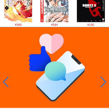
¥569
¥594
¥100