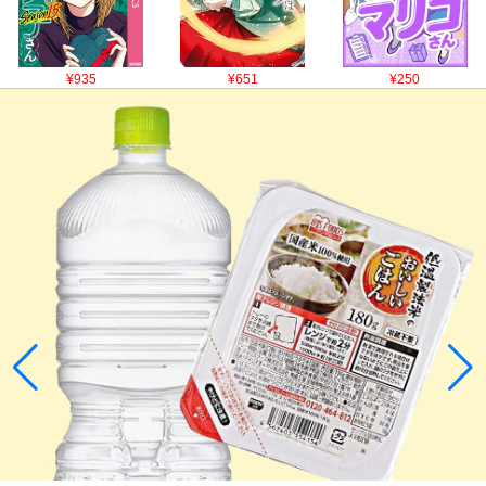
¥935
¥651
¥250