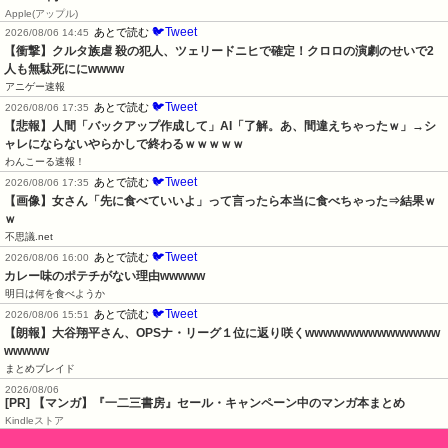
Apple(アップル)
🐦Tweet
あとで読む
2026/08/06 14:45
【衝撃】クルタ族虐 殺の犯人、ツェリードニヒで確定！クロロの演劇のせいで2
人も無駄死ににwwww
アニゲー速報
🐦Tweet
あとで読む
2026/08/06 17:35
【悲報】人間「バックアップ作成して」AI「了解。あ、間違えちゃったｗ」→シ
ャレにならないやらかしで終わるｗｗｗｗｗ
わんこーる速報！
🐦Tweet
あとで読む
2026/08/06 17:35
【画像】女さん「先に食べていいよ」って言ったら本当に食べちゃった⇒結果ｗ
ｗ
不思議.net
🐦Tweet
あとで読む
2026/08/06 16:00
カレー味のポテチがない理由wwwww
明日は何を食べようか
🐦Tweet
あとで読む
2026/08/06 15:51
【朗報】大谷翔平さん、OPSナ・リーグ１位に返り咲くwwwwwwwwwwwwwww
wwwww
まとめブレイド
2026/08/06
[PR] 【マンガ】『一二三書房』セール・キャンペーン中のマンガ本まとめ
Kindleストア