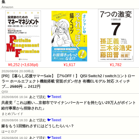
集
Amazon
¥6,252 (+3,636pt)
¥1,617
¥1,782
2026/08/06 20:00時点
[PR] 【暮らし応援サマーSale】【7%OFF！】 QISI Switch2 / switchコントロー
ラー ホールエフェクト機能搭載 背面ボダン付き 有機ELモデル 対応 スイッチ
プ…
2580円
→ 2412円
QISI
🐦Tweet
あとで読む
2026/08/06 16:34
共産党「これは酷い…京都市でマイナンバーカードを持たない29万人がポイント
給付事業から排除された」
まとめブレイド
🐦Tweet
あとで読む
2026/08/06 16:33
嫁をもう1回惚れさすにはどうしたらいい？
はーとログ
🐦Tweet
あとで読む
2026/08/06 16:32