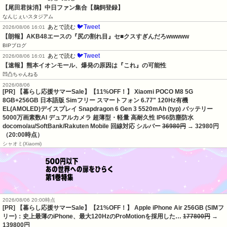
【尾田君抹消】中日ファン集合【鵜飼登録】
なんじぇいスタジアム
🐦Tweet
あとで読む
2026/08/06 16:01
【朗報】AKB48エースの『尻の割れ目』セ■クスすぎんだろwwwww
BIPブログ
🐦Tweet
あとで読む
2026/08/06 16:01
【速報】熊本イオンモール、爆発の原因は『これ』の可能性
凹凸ちゃんねる
2026/08/06
[PR] 【暮らし応援サマーSale】【11%OFF！】 Xiaomi POCO M8 5G
8GB+256GB 日本語版 Simフリー スマートフォン 6.77" 120Hz有機
EL(AMOLED)デイスプレイ Snapdragon 6 Gen 3 5520mAh (typ) バッテリー
5000万画素数AI デュアルカメラ 超薄型・軽量 高耐久性 IP66防塵防水
docomo/au/SoftBank/Rakuten Mobile 回線対応 シルバー
36980円
→ 32980円
（20:00時点）
シャオミ(Xiaomi)
2026/08/06 20:00時点
[PR] 【暮らし応援サマーSale】【21%OFF！】 Apple iPhone Air 256GB (SIMフ
リー)：史上最薄のiPhone、最大120HzのProMotionを採用した…
177800円
→
139800円