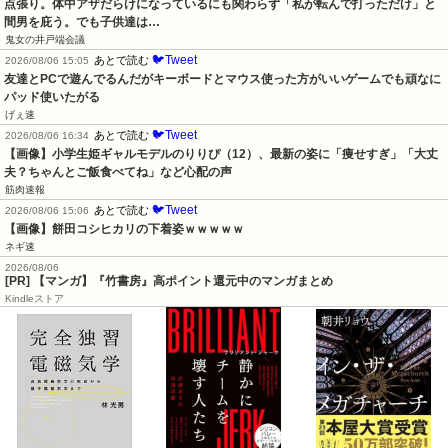
点張り。体中アザだらけになっているにも関わらず「私が転んで打っただけ」と
間男を庇う。でも子供達は…
鬼女の井戸端会議
🐦Tweet
あとで読む
2026/08/06 15:05
友達とPCで遊んでるんだがキーボードとマウス使った方がいいゲームでも頑なに
パッド使いたがる
げぇ速
🐦Tweet
あとで読む
2026/08/06 16:34
【画像】小学生姫ギャルモデルのりりぴ（12）、最新の姿に「痩せすぎ」「大丈
夫？ちゃんとご飯食べてね」など心配の声
筋肉速報
🐦Tweet
あとで読む
2026/08/06 15:06
【画像】餅田コシヒカリの下着姿ｗｗｗｗｗ
ネギ速
2026/08/06
[PR] 【マンガ】『竹書房』高ポイント還元中のマンガまとめ
Kindleストア