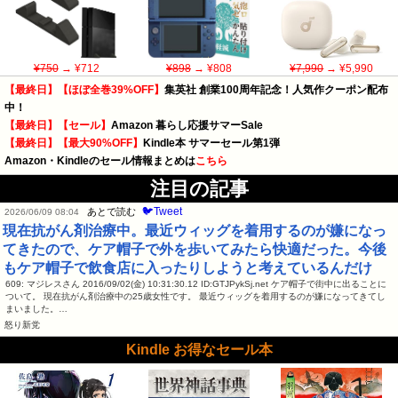
¥750
→ ¥712
¥898
→ ¥808
¥7,990
→ ¥5,990
【最終日】【ほぼ全巻39%OFF】
集英社 創業100周年記念！人気作クーポン配布
中！
【最終日】【セール】
Amazon 暮らし応援サマーSale
【最終日】【最大90%OFF】
Kindle本 サマーセール第1弾
Amazon・Kindleのセール情報まとめは
こちら
注目の記事
🐦Tweet
あとで読む
2026/06/09 08:04
現在抗がん剤治療中。最近ウィッグを着用するのが嫌になっ
てきたので、ケア帽子で外を歩いてみたら快適だった。今後
もケア帽子で飲食店に入ったりしようと考えているんだけ
609: マジレスさん 2016/09/02(金) 10:31:30.12 ID:GTJPykSj.net ケア帽子で街中に出ることに
ついて。 現在抗がん剤治療中の25歳女性です。 最近ウィッグを着用するのが嫌になってきてし
まいました。…
怒り新党
Kindle お得なセール本