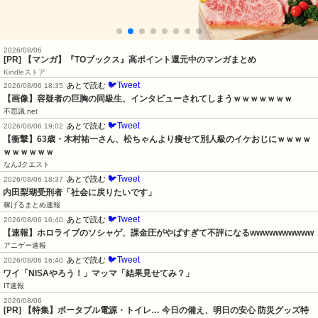
2026/08/06
[PR] 【マンガ】『TOブックス』高ポイント還元中のマンガまとめ
Kindleストア
🐦Tweet
あとで読む
2026/08/06 18:35
【画像】容疑者の巨胸の同級生、インタビューされてしまうｗｗｗｗｗｗｗ
不思議.net
🐦Tweet
あとで読む
2026/08/06 19:02
【衝撃】63歳・木村祐一さん、松ちゃんより痩せて別人級のイケおじにｗｗｗｗ
ｗｗｗｗｗｗ
なんJクエスト
🐦Tweet
あとで読む
2026/08/06 18:37
内田梨瑚受刑者「社会に戻りたいです」
稼げるまとめ速報
🐦Tweet
あとで読む
2026/08/06 16:40
【速報】ホロライブのソシャゲ、課金圧がやばすぎて不評になるwwwwwwwwww
アニゲー速報
🐦Tweet
あとで読む
2026/08/06 16:40
ワイ「NISAやろう！」マッマ「結果見せてみ？」
IT速報
2026/08/06
[PR] 【特集】ポータブル電源・トイレ… 今日の備え、明日の安心 防災グッズ特