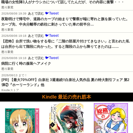
職場の女性陣3人がナウシカについて話してたんだが、その内容に衝撃・・・
怒り新党
🐦Tweet
あとで読む
2026/08/06 19:39
夜勤明けで帰宅中、道路のカーブの始まりで警察が端に寄れと旗を振っていた。
カーブ先、中央分離帯の鉄柱に刺さっていた車の前半分…
怒り新党
🐦Tweet
あとで読む
2026/08/06 19:18
【恐怖】台所で洗い物をする母に「二階の部屋片付けてきなさい」と言われた私
は台所から出て階段に向かった。すると階段の上から降りてきたのは……
怒り新党
🐦Tweet
あとで読む
2026/08/06 19:18
病院に行く時の服装ヘアメイク
怒り新党
2026/08/13 まで！
[PR] 【最大70%OFF】白泉社 3週連続!!白泉社人気作品 夏の特大割引フェア 第2
弾②『ホーリーランド』他
Kindleストア
Kindle 最近の売れ筋本