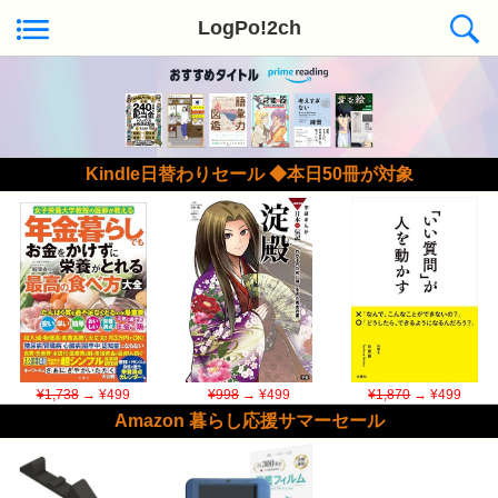
LogPo!2ch
Kindle日替わりセール ◆本日50冊が対象
¥1,738
→ ¥499
¥998
→ ¥499
¥1,870
→ ¥499
Amazon 暮らし応援サマーセール