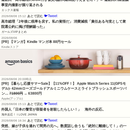
事堂内撮影が掘り返される
エックス速報
🐦Tweet
あとで読む
2026/08/06 15:12
高市総理「2年後に税率を戻す。私の覚悟だ」 消費減税「責任ある与党として衆
院選公約に掲げ理解賜った」
ガールズVIPまとめ
2026/08/06
[PR] 【マンガ】Kindle マンガ本 88円セール
Kindleストア
2026/08/06 20:00時点
[PR] 【暮らし応援サマーSale】【11%OFF！】 Apple Watch Series 11(GPSモ
デル)- 42mmローズゴールドアルミニウムケースとライトブラッシュスポーツバ
ン…
71800円
→ 63800円
Apple(アップル)
🐦Tweet
あとで読む
2026/08/06 15:13
外国人「日本の警官が容疑者を射殺したらしい！」　海外の反応。
海外反応！ I LOVE JAPAN
🐦Tweet
あとで読む
2026/08/06 16:34
突然、嫁が子供を連れて間男の元へ。数度話し合うも「絶対に離婚して！」の一