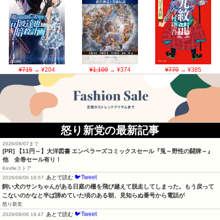
¥715
→ ¥204
¥1,100
→ ¥374
¥770
→ ¥385
怒り新党の最新記事
2026/08/07まで
[PR]
【11円～】大洋図書 エンペラーズコミックスセール『兎～野性の闘牌～』
他 全巻セール有り！
Kindleストア
🐦Tweet
あとで読む
2026/08/06 19:57
飼い犬のサンちゃんがある日庭の柵を飛び越えて脱走してしまった。もう戻って
こないのかなと半ば諦めていた頃のある朝、見知らぬ番号から電話が
怒り新党
🐦Tweet
あとで読む
2026/08/06 19:47