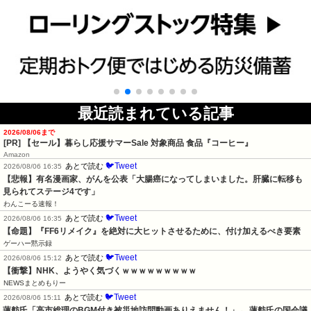
最近読まれている記事
2026/08/06まで
[PR]
【セール】暮らし応援サマーSale 対象商品 食品『コーヒー』
Amazon
🐦Tweet
あとで読む
2026/08/06 16:35
【悲報】有名漫画家、がんを公表「大腸癌になってしまいました。肝臓に転移も
見られてステージ4です」
わんこーる速報！
🐦Tweet
あとで読む
2026/08/06 16:35
【命題】『FF6リメイク』を絶対に大ヒットさせるために、付け加えるべき要素
ゲーハー黙示録
🐦Tweet
あとで読む
2026/08/06 15:12
【衝撃】NHK、ようやく気づくｗｗｗｗｗｗｗｗｗ
NEWSまとめもりー
🐦Tweet
あとで読む
2026/08/06 15:11
蓮舫氏「高市総理のBGM付き被災地訪問動画ありえません！」← 蓮舫氏の国会議