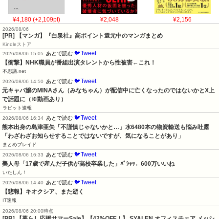
¥4,180 (+2,109pt)
¥2,048
¥2,156
2026/08/06
[PR] 【マンガ】『白泉社』高ポイント還元中のマンガまとめ
Kindleストア
🐦Tweet
あとで読む
2026/08/06 15:05
【衝撃】NHK職員が番組出演タレントから性被害←これ！
不思議.net
🐦Tweet
あとで読む
2026/08/06 14:50
元キャバ嬢のMINAさん（みなちゃん）が配信中に亡くなったのではないかとX上
で話題に（※動画あり）
ラビット速報
🐦Tweet
あとで読む
2026/08/06 16:34
熊本出身の島津亜矢「不謹慎じゃないかと…」水6480本の物資輸送も悩み吐露
「わざわざお知らせすることではないですが、気になることがあり」
まとめブレイド
🐦Tweet
あとで読む
2026/08/06 16:33
美人母「17歳で産んだ子供が高校卒業した」ﾊﾟｼｬｯ←600万いいね
いたしん！
🐦Tweet
あとで読む
2026/08/06 14:40
【悲報】キオクシア、また逝く
IT速報
2026/08/06 20:00時点
[PR] 【暮らし応援サマーSale】【42%OFF！】 SYALEN オフィスチェア メッシ