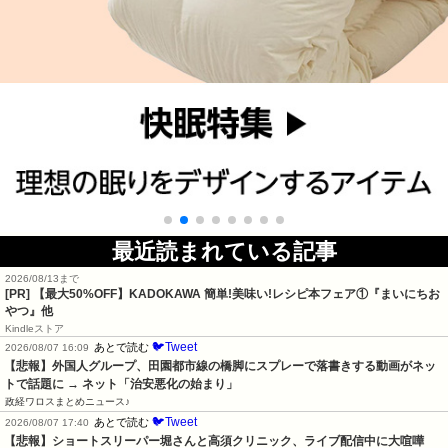
最近読まれている記事
2026/08/13まで
[PR] 【最大50%OFF】KADOKAWA 簡単!美味い!レシピ本フェア①『まいにちお
やつ』他
Kindleストア
🐦Tweet
あとで読む
2026/08/07 16:09
【悲報】外国人グループ、田園都市線の橋脚にスプレーで落書きする動画がネッ
トで話題に → ネット「治安悪化の始まり」
政経ワロスまとめニュース♪
🐦Tweet
あとで読む
2026/08/07 17:40
【悲報】ショートスリーパー堀さんと高須クリニック、ライブ配信中に大喧嘩