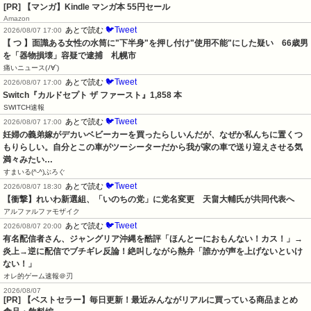
[PR] 【マンガ】Kindle マンガ本 55円セール
Amazon
🐦Tweet
あとで読む
2026/08/07 17:00
【 つ 】面識ある女性の水筒に"下半身"を押し付け"使用不能"にした疑い　66歳男
を「器物損壊」容疑で逮捕　札幌市
痛いニュース(ﾉ∀`)
🐦Tweet
あとで読む
2026/08/07 17:00
Switch『カルドセプト ザ ファースト』1,858 本
SWITCH速報
🐦Tweet
あとで読む
2026/08/07 17:00
妊婦の義弟嫁がデカいベビーカーを買ったらしいんだが、なぜか私んちに置くつ
もりらしい。自分とこの車がツーシーターだから我が家の車で送り迎えさせる気
満々みたい…
すまいる(^-^)ぶろぐ
🐦Tweet
あとで読む
2026/08/07 18:30
【衝撃】れいわ新選組、「いのちの党」に党名変更　天畠大輔氏が共同代表へ
アルファルファモザイク
🐦Tweet
あとで読む
2026/08/07 20:00
有名配信者さん、ジャングリア沖縄を酷評「ほんとーにおもんない！カス！」→
炎上→逆に配信でブチギレ反論！絶叫しながら熱弁「誰かが声を上げないといけ
ない！」
オレ的ゲーム速報＠刃
2026/08/07
[PR] 【ベストセラー】毎日更新！最近みんながリアルに買っている商品まとめ