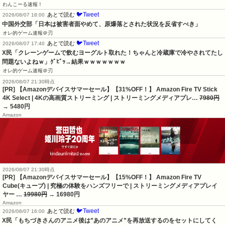
わんこーる速報！
🐦Tweet
あとで読む
2026/08/07 18:00
中国外交部「日本は被害者面やめて、原爆落とされた状況を反省すべき」
オレ的ゲーム速報＠刃
🐦Tweet
あとで読む
2026/08/07 17:40
X民「クレーンゲームで飲むヨーグルト取れた！ちゃんと冷蔵庫で冷やされてたし
問題ないよねｗ」ｸﾞﾋﾞｯ→結果ｗｗｗｗｗｗｗ
オレ的ゲーム速報＠刃
2026/08/07 21:30時点
[PR] 【Amazonデバイスサマーセール】【31%OFF！】 Amazon Fire TV Stick
4K Select | 4Kの高画質ストリーミング | ストリーミングメディアプレ…
7980円
→ 5480円
Amazon
2026/08/07 21:30時点
[PR] 【Amazonデバイスサマーセール】【15%OFF！】 Amazon Fire TV
Cube(キューブ) | 究極の体験をハンズフリーで | ストリーミングメディアプレイ
ヤー …
19980円
→ 16980円
Amazon
🐦Tweet
あとで読む
2026/08/07 16:00
X民「もちづきさんのアニメ後は”あのアニメ”を再放送するのをセットにしてく