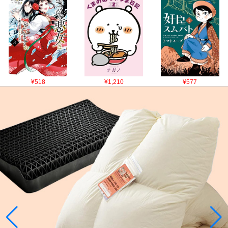
¥518
¥1,210
¥577