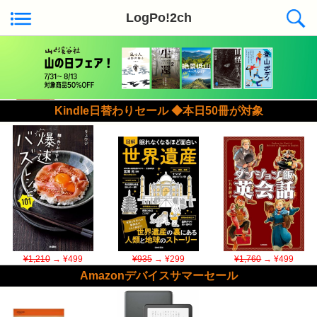
LogPo!2ch
Kindle日替わりセール ◆本日50冊が対象
¥1,210
→ ¥499
¥935
→ ¥299
¥1,760
→ ¥499
Amazonデバイスサマーセール