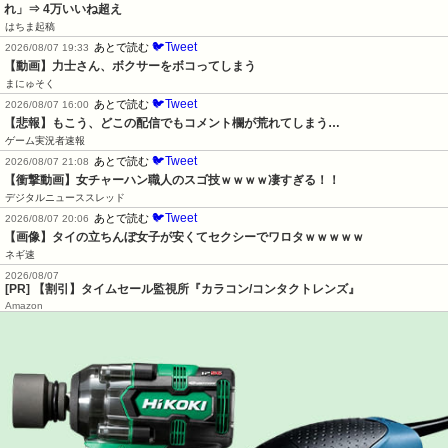
れ」⇒ 4万いいね超え
はちま起稿
🐦Tweet
あとで読む
2026/08/07 19:33
【動画】力士さん、ボクサーをボコってしまう
まにゅそく
🐦Tweet
あとで読む
2026/08/07 16:00
【悲報】もこう、どこの配信でもコメント欄が荒れてしまう…
ゲーム実況者速報
🐦Tweet
あとで読む
2026/08/07 21:08
【衝撃動画】女チャーハン職人のスゴ技ｗｗｗｗ凄すぎる！！
デジタルニューススレッド
🐦Tweet
あとで読む
2026/08/07 20:06
【画像】タイの立ちんぼ女子が安くてセクシーでワロタｗｗｗｗｗ
ネギ速
2026/08/07
[PR] 【割引】タイムセール監視所『カラコン/コンタクトレンズ』
Amazon