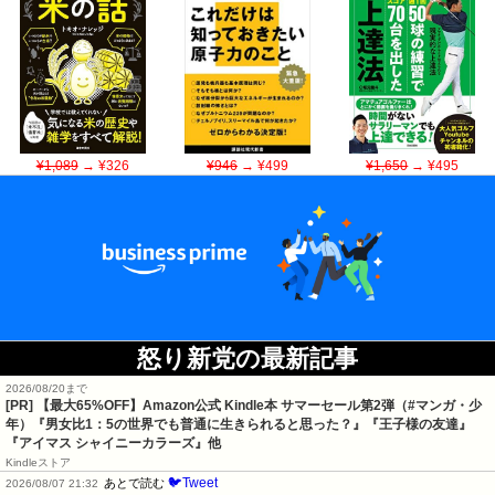
¥1,089
→ ¥326
¥946
→ ¥499
¥1,650
→ ¥495
怒り新党の最新記事
2026/08/20まで
[PR]
【最大65%OFF】Amazon公式 Kindle本 サマーセール第2弾（#マンガ・少
年）『男女比1：5の世界でも普通に生きられると思った？』『王子様の友達』
『アイマス シャイニーカラーズ』他
Kindleストア
🐦Tweet
あとで読む
2026/08/07 21:32