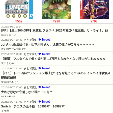
¥502
¥990
¥792
2026/08/31 まで！
[PR] 【最大30%OFF】双葉社 フタスペ!2026年夏②『魔王様、リトライ！』他
Kindleストア
🐦Tweet
あとで読む
2026/08/07 20:30
元れいわ新選組代表・山本太郎さん、現在の様子がこちらｗｗｗｗｗ
オレ的ゲーム速報＠刃
🐦Tweet
あとで読む
2026/08/07 18:30
【衝撃】フルタイムで働く嫁が家に2万円も入れたくない理由がこれｗｗｗｗ
気団まとめ
🐦Tweet
あとで読む
2026/08/07 17:00
【ねこ】トイレ後の“テンション爆上げ”はなぜ起こる？ 猫のトイレハイ体験談＆
獣医師解説
常識的に考えた
🐦Tweet
あとで読む
2026/08/07 17:00
大谷が頑なに守備しない理由って何？
MLB NEWS
🐦Tweet
あとで読む
2026/08/07 17:00
Switch　テニスの王子様　16996本　16987本
えび通