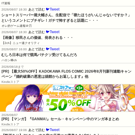
IT速報
🐦Tweet
あとで読む
2026/08/07 18:30
ショートスリーパー堀大輔さん、生配信で「寝たほうがいんじゃないですか？」
というコメントにブチギレ！ガチで怖すぎると話題に・・・
オレ的ゲーム速報＠刃
🐦Tweet
あとで読む
2026/08/07 18:30
【画像】移民さんの価値、発表される・・・
【2ch】ニュー速クオリティ
🐦Tweet
あとで読む
2026/08/07 16:00
むしろ日本は何で競馬バチクソ受けてるんだろ
ハロン棒ch
2026/08/18まで
[PR] 【最大50%OFF】KADOKAWA FLOS COMIC 2026年8月刊新刊連動キャン
ペーン『婚約破棄の悪意は娼館からお返しします』他
Kindleストア
2026/08/07
[PR] 【マンガ】『GANMA!』セール・キャンペーン中のマンガ本まとめ
Kindleストア
🐦Tweet
あとで読む
2026/08/07 19:06