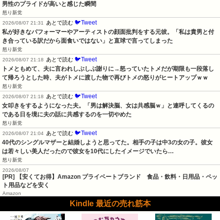
男性のプライドが高いと感じた瞬間
怒り新党
🐦Tweet
あとで読む
2026/08/07 21:31
私が好きなパフォーマーやアーティストの顔面批判をする元彼。「私は貴男と付
き合っている訳だから面食いではない」と直球で言ってしまった
怒り新党
🐦Tweet
あとで読む
2026/08/07 21:18
トメともめて、夫に言われしぶしぶ謝りに→怒っていたトメだが期限も一段落し
て帰ろうとした時、夫がトメに渡した物で再びトメの怒りがヒートアップｗｗ
怒り新党
🐦Tweet
あとで読む
2026/08/07 21:18
女叩きをするようになった夫。「男は解決脳、女は共感脳ｗ」と連呼してくるの
である日を境に夫の話に共感するのを一切やめた
怒り新党
🐦Tweet
あとで読む
2026/08/07 21:04
40代のシングルマザーと結婚しようと思ってた。相手の子は中3の女の子。彼女
は若々しい美人だったので彼女を10代にしたイメージでいたら…
怒り新党
2026/08/07
[PR] 【安くてお得】Amazon プライベートブランド 食品・飲料・日用品・ペッ
ト用品などを安く
Amazon
Kindle 最近の売れ筋本