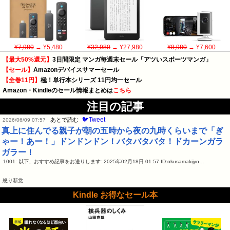
¥7,980
→ ¥5,480
¥32,980
→ ¥27,980
¥8,980
→ ¥7,600
【最大50%還元】
3日間限定 マンガ毎週末セール「アツいスポーツマンガ」
【セール】
Amazonデバイスサマーセール
【全巻11円】
極！単行本シリーズ 11円均一セール
Amazon・Kindleのセール情報まとめは
こちら
注目の記事
🐦Tweet
あとで読む
2026/06/09 07:57
真上に住んでる親子が朝の五時から夜の九時くらいまで「ぎ
ゃー！あー！」ドンドンドン！バタバタバタ！ドカーンガラ
ガラー！
1001: 以下、おすすめ記事をお送りします: 2025年02月18日 01:57 ID:okusamakijyo…
怒り新党
Kindle お得なセール本