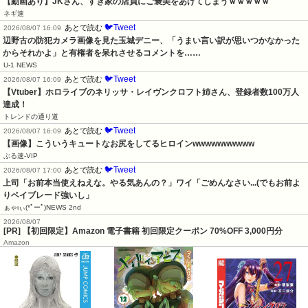
【動画あり】JKさん、すき家の店員にご褒美をあげてしまうｗｗｗｗｗ
ネギ速
🐦Tweet
あとで読む
2026/08/07 16:09
辺野古の防犯カメラ画像を見た玉城デニー、「うまい言い訳が思いつかなかった
からそれかよ」と有権者を呆れさせるコメントを……
U-1 NEWS
🐦Tweet
あとで読む
2026/08/07 16:09
【Vtuber】ホロライブのネリッサ・レイヴンクロフト姉さん、登録者数100万人
達成！
トレンドの通り道
🐦Tweet
あとで読む
2026/08/07 16:09
【画像】こういうキュートなお尻をしてるヒロインwwwwwwwwww
ぶる速-VIP
🐦Tweet
あとで読む
2026/08/07 17:00
上司「お前本当使えねえな。やる気あんの？」ワイ「ごめんなさい...(でもお前よ
りベイブレード強いし」
ぁゃιぃ(*ﾟーﾟ)NEWS 2nd
2026/08/07
[PR] 【初回限定】Amazon 電子書籍 初回限定クーポン 70%OFF 3,000円分
Amazon