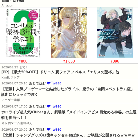
食品・飲料編
Amazon
¥800
¥1,650
¥396
2026/08/25 まで！
[PR]
【最大50%OFF】ドリコム 夏フェア ノベルス『エリスの聖杯』他
Kindleストア
🐦Tweet
あとで読む
2026/08/07 20:16
【悲報】人気プロゲーマーと結婚したグラドル、息子の「自閉スペクトラム症」
診断にショックで泣く
アニゲー速報
🐦Tweet
あとで読む
2026/08/07 17:00
ホロライブ超人気VTuberさん、劇場版『メイドインアビス 目覚める神秘』の主題
歌を担当へ！！
オレ的ゲーム速報＠刃
🐦Tweet
あとで読む
2026/08/07 20:05
【悲報】ジャンプグッズ43億キャンセルおばさん、ご尊顔が公開されるｗｗｗｗ