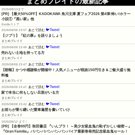
まとめブレイドの最新記事
2026/08/13まで
[PR] 【最大50%OFF】KADOKAWA 角川文庫 夏フェア2026 第4弾:怖い!ホラー
小説①『黒い家』他
Kindleストア
🐦Tweet
あとで読む
2026/08/08 23:57
【ジブリ】『紅の豚』を語りましょう
まとめブレイド
🐦Tweet
あとで読む
2026/08/08 23:48
売れない土地を持ってる方
まとめブレイド
🐦Tweet
あとで読む
2026/08/08 23:47
【朗報】かつや感謝祭が開催中！人気メニューが税抜150円引き＆ご飯大盛り無
料襤
まとめブレイド
🐦Tweet
あとで読む
2026/08/08 23:47
家で本当に何もしない旦那がいる方
まとめブレイド
🐦Tweet
あとで読む
2026/08/08 23:42
お前らが乗り継いだ愛車遍歴を書いていけ
まとめブレイド
2026/08/12 まで！
[PR]
【全巻99円】秋田書店 『いんブラ！ ～美少女吸血鬼の恥ずかしい秘密～』
『Gran Familia』ババンババンバンバンパイア最新巻発売記念吸血鬼セール！