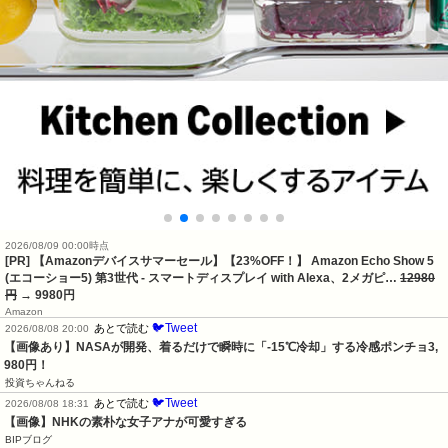
2026/08/09 00:00時点
[PR] 【Amazonデバイスサマーセール】【23%OFF！】 Amazon Echo Show 5
(エコーショー5) 第3世代 - スマートディスプレイ with Alexa、2メガピ…
12980
円
→ 9980円
Amazon
🐦Tweet
あとで読む
2026/08/08 20:00
【画像あり】NASAが開発、着るだけで瞬時に「-15℃冷却」する冷感ポンチョ3,
980円！
投資ちゃんねる
🐦Tweet
あとで読む
2026/08/08 18:31
【画像】NHKの素朴な女子アナが可愛すぎる
BIPブログ