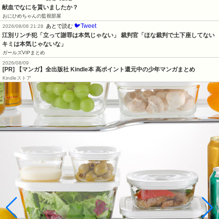
献血でなにを貰いましたか？
おにひめちゃんの監視部屋
🐦Tweet
あとで読む
2026/08/08 21:28
江別リンチ犯「立って謝罪は本気じゃない」 裁判官「ほな裁判で土下座してない
キミは本気じゃないな」
ガールズVIPまとめ
2026/08/09
[PR] 【マンガ】全出版社 Kindle本 高ポイント還元中の少年マンガまとめ
Kindleストア