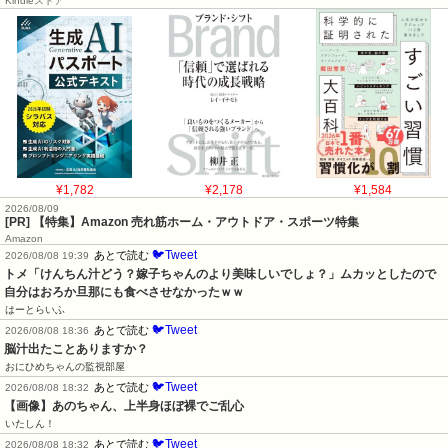
Kindleストア
¥1,782
¥2,178
¥1,584
2026/08/09
[PR] 【特集】Amazon 売れ筋ホーム・アウトドア・スポーツ特集
Amazon
🐦Tweet
あとで読む
2026/08/08 19:39
トメ「けんちん汁どう？嫁子ちゃんのより美味しいでしょ？」ムカッとしたので
自分はおろか旦那にも食べさせなかったｗｗ
はーとらいふ
🐦Tweet
あとで読む
2026/08/08 18:36
脳汁出たことありますか？
おにひめちゃんの監視部屋
🐦Tweet
あとで読む
2026/08/08 18:32
【画像】あのちゃん、上半身ほぼ裸でご乱心
いたしん！
🐦Tweet
あとで読む
2026/08/08 18:32