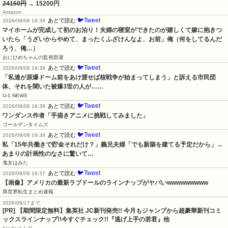
24150円
→ 15200円
Amazon
🐦Tweet
あとで読む
2026/08/08 19:39
マイホームが完成して初のお泊り！夫婦の寝室ができたのが嬉しくて嫁に抱きつ
いたら「うざいからやめて、まったくふざけんなよ、お前」俺（何をしてるんだ
ろう、俺…）
おにひめちゃんの監視部屋
🐦Tweet
あとで読む
2026/08/08 19:39
「私達が原爆ドーム前をあけ渡せば核戦争が始まってしまう」と訴える市民団
体、それを聞いた被爆3世の人が……
U-1 NEWS
🐦Tweet
あとで読む
2026/08/08 19:39
ワンダンス作者「手描きアニメに挑戦してみました」
ゴールデンタイムズ
🐦Tweet
あとで読む
2026/08/08 19:39
私「15年共働きで貯金それだけ？」義兄夫婦「でも新築を建てる予定だから」→
あまりの計画性のなさに驚いて…
鬼女はみた
🐦Tweet
あとで読む
2026/08/08 18:37
【画像】アメリカの最新ラブドールのラインナップがヤバいwwwwwwwww
異世界転生まとめ速報
2026/08/17まで
[PR] 【期間限定無料】集英社 JC新刊発売!! 今月もジャンプから超豪華新刊コミ
ックスラインナップ!!今すぐチェック!!『逃げ上手の若君』他