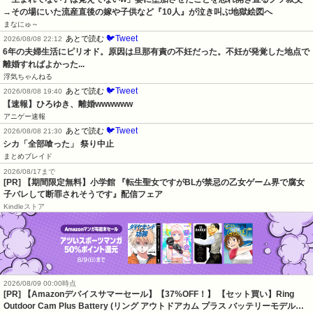
→その場にいた流産直後の嫁や子供など『10人』が泣き叫ぶ地獄絵図へ
まなにゅ～
🐦Tweet
あとで読む
2026/08/08 22:12
6年の夫婦生活にピリオド。原因は旦那有責の不妊だった。不妊が発覚した地点で
離婚すればよかった...
浮気ちゃんねる
🐦Tweet
あとで読む
2026/08/08 19:40
【速報】ひろゆき、離婚wwwwww
アニゲー速報
🐦Tweet
あとで読む
2026/08/08 21:30
シカ「全部喰った」 祭り中止
まとめブレイド
2026/08/17まで
[PR] 【期間限定無料】小学館 『転生聖女ですがBLが禁忌の乙女ゲーム界で腐女
子バレして断罪されそうです』配信フェア
Kindleストア
2026/08/09 00:00時点
[PR] 【Amazonデバイスサマーセール】【37%OFF！】 【セット買い】Ring
Outdoor Cam Plus Battery (リング アウトドアカム プラス バッテリーモデル…