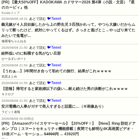
[PR]
【最大50%OFF】KADOKAWA カドサマー2026 第4弾（小説・文芸）『星
のカービィ』他
Kindleストア
🐦Tweet
あとで読む
2026/08/08 18:31
義兄嫁が４人目妊娠したから上の野生児３匹預かれって。やつら大嫌いだからム
リって断ったけど、絶対にやってくるはず。さっさと逃げとこ→やっぱり来てた
みたいで鬼電が…
修羅場ちゃんねる
🐦Tweet
あとで読む
2026/08/08 21:50
給料低いのに転職する気がない旦那
がーるずレポート
🐦Tweet
あとで読む
2026/08/08 21:50
【うわぁ…】3年間付き合って初めての旅行、結果がこれｗｗｗｗ
気団まとめ
🐦Tweet
あとで読む
2026/08/08 21:50
【悲報】帰宅すると家政婦以下の扱い…耐え続けた男の決断がこれｗｗｗｗ
キスログ
🐦Tweet
あとで読む
2026/08/08 21:50
安川電機の人事がガチで美人すぎると話題に…（※画像あり）
ラビット速報
2026/08/09 00:00時点
[PR] 【Amazonデバイスサマーセール】【20%OFF！】 【New】Ring 防犯ドア
ホン プロ｜スマートセキュリティ機能搭載｜夜間でも鮮明な4K高画質ビデオ・
10倍ズーム・モーショ…
54900円
→ 43920円