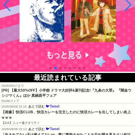
最近読まれている記事
2026/08/17まで
[PR] 【最大50%OFF】小学館 ドラマ大好評&新刊記念!『九条の大罪』 『闇金ウ
シジマくん』ほか 真鍋昌平フェア
Kindleストア
🐦Tweet
あとで読む
2026/08/08 22:15
【画像】快活CLUB、快活カレーを注文したのに快活カレーを出してしまい炎上
ｗｗｗ
【2ch】ニュー速クオリティ
🐦Tweet
あとで読む
2026/08/08 22:13
「生まれてない子は覚えてないw」妻に堕胎させたことを忘れ開き直るクソ叔父