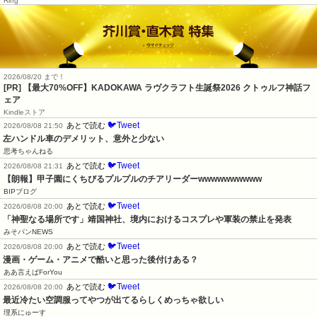
Ring
2026/08/20 まで！
[PR]
【最大70%OFF】KADOKAWA ラヴクラフト生誕祭2026 クトゥルフ神話フ
ェア
Kindleストア
🐦Tweet
あとで読む
2026/08/08 21:50
左ハンドル車のデメリット、意外と少ない
思考ちゃんねる
🐦Tweet
あとで読む
2026/08/08 21:31
【朗報】甲子園にくちびるプルプルのチアリーダーwwwwwwwwww
BIPブログ
🐦Tweet
あとで読む
2026/08/08 20:00
「神聖なる場所です」靖国神社、境内におけるコスプレや軍装の禁止を発表
みそパンNEWS
🐦Tweet
あとで読む
2026/08/08 20:00
漫画・ゲーム・アニメで酷いと思った後付けある？
ああ言えばForYou
🐦Tweet
あとで読む
2026/08/08 20:00
最近冷たい空調服ってやつが出てるらしくめっちゃ欲しい
理系にゅーす