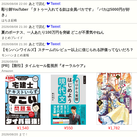
🐦Tweet
あとで読む
2026/08/08 22:00
彫り師YouTuber 「タトゥー入れてる奴は全員バカです」「バカは5000円が好
き」
はちま起稿
🐦Tweet
あとで読む
2026/08/08 21:30
夏のボーナス、一人あたり100万円を突破 どこが不景気やねん
まとめブレイド
🐦Tweet
あとで読む
2026/08/08 21:30
【モンハンワイルズ】スチームのレビュー以上に信じられる評価ってないだろ？
モンハンまとめ速報
2026/08/09
[PR] 【割引】タイムセール監視所『オーラルケア』
Amazon
¥1,540
¥550
¥1,782
2026/08/20 まで！