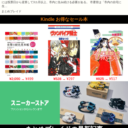
には投票日から逆算して3カ月以上、市内に住み続ける必要がある。 市選管は「市内の自宅に
生…
まとめブレイド
Kindle お得なセール本
¥2,090
→ ¥499
¥528
→ ¥297
¥825
→ ¥517