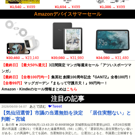
¥1,540
→ ¥499
¥1,694
→ ¥499
¥1,386
→ ¥499
Amazonデバイスサマーセール
¥30,460
→ ¥23,140
¥39,980
→ ¥31,980
¥34,980
→ ¥31,480
【最終日】【最大50%還元】
3日間限定 マンガ毎週末セール「アツいスポーツマ
ンガ」
【最終日】【全巻100円均一】
集英社 創業100周年記念『GANTZ』全巻100円！
【全巻99円】
マッグガーデン『まもって守護月天！』99円均一！
Amazon・Kindleのセール情報まとめは
こちら
注目の記事
🐦Tweet
あとで読む
2026/06/09 04:07
【気仙沼選管】市議の当選無効を決定 「居住実態ない」と
判断－宮城
1: 蚤の市 ★ 2026/06/08(月) 13:43:20 ID:8lXB5BQj9 宮城県気仙沼市選管は8日、4月26日投開
票の市議選（定数21）で再選された遠藤秀和氏（58）に関して「選挙区内に居住実態がない疑い
がある」との異議申し立てを認め、当選無効を決定した。 公選法によると、市議選に立候補する