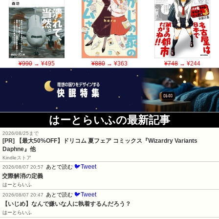
¥990
→ ¥495
¥880
→ ¥363
¥748
→ ¥244
はーとらいふの最新記事
2026/08/25まで
[PR]
【最大50%OFF】ドリコム 夏フェア コミックス『Wizardry Variants
Daphne』他
Kindleストア
🐦Tweet
あとで読む
2026/08/07 20:57
交際解消の定義
はーとらいふ
🐦Tweet
あとで読む
2026/08/07 20:47
【いじめ】なんで嫌いな人に執着するんだろう？
はーとらいふ