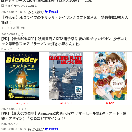
阪神タイガース 1位 54勝42敗1分 （巨人と1G差）←これ
阪神タイガースちゃんねる
🐦Tweet
あとで読む
2026/08/07 16:09
【Vtuber】ホロライブのネリッサ・レイヴンクロフト姉さん、登録者数100万人
達成！
トレンドの通り道
2026/08/14まで
[PR] 【最大50%OFF】秋田書店 AKITA電子祭り 夏の陣 チャンピオン! 少年コミ
ック準新作フェア『ラーメン大好き小泉さん』他
Kindleストア
¥2,673
¥6,820
¥822
2026/08/20 まで！
[PR]
【最大65%OFF】Amazon公式 Kindle本 サマーセール第2弾（アート・建
築・デザイン）『なるほどデザイン』他
Kindleストア
🐦Tweet
あとで読む
2026/08/07 16:09