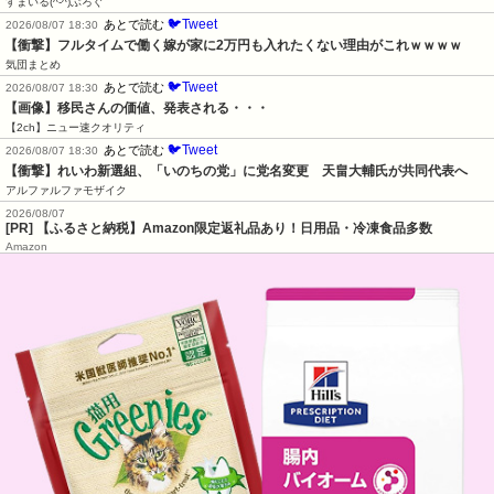
すまいる(^-^)ぶろぐ
🐦Tweet
あとで読む
2026/08/07 18:30
【衝撃】フルタイムで働く嫁が家に2万円も入れたくない理由がこれｗｗｗｗ
気団まとめ
🐦Tweet
あとで読む
2026/08/07 18:30
【画像】移民さんの価値、発表される・・・
【2ch】ニュー速クオリティ
🐦Tweet
あとで読む
2026/08/07 18:30
【衝撃】れいわ新選組、「いのちの党」に党名変更　天畠大輔氏が共同代表へ
アルファルファモザイク
2026/08/07
[PR] 【ふるさと納税】Amazon限定返礼品あり！日用品・冷凍食品多数
Amazon