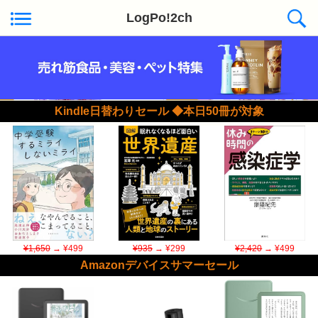
LogPo!2ch
Kindle日替わりセール ◆本日50冊が対象
¥1,650
→ ¥499
¥935
→ ¥299
¥2,420
→ ¥499
Amazonデバイスサマーセール