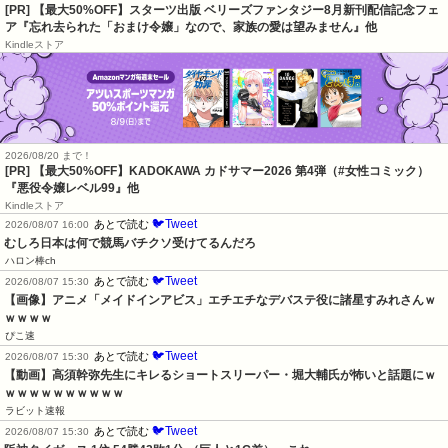
[PR] 【最大50%OFF】スターツ出版 ベリーズファンタジー8月新刊配信記念フェ
ア『忘れ去られた「おまけ令嬢」なので、家族の愛は望みません』他
Kindleストア
2026/08/20 まで！
[PR]
【最大50%OFF】KADOKAWA カドサマー2026 第4弾（#女性コミック）
『悪役令嬢レベル99』他
Kindleストア
🐦Tweet
あとで読む
2026/08/07 16:00
むしろ日本は何で競馬バチクソ受けてるんだろ
ハロン棒ch
🐦Tweet
あとで読む
2026/08/07 15:30
【画像】アニメ「メイドインアビス」エチエチなデバステ役に諸星すみれさんｗ
ｗｗｗｗ
ぴこ速
🐦Tweet
あとで読む
2026/08/07 15:30
【動画】高須幹弥先生にキレるショートスリーパー・堀大輔氏が怖いと話題にｗ
ｗｗｗｗｗｗｗｗｗｗ
ラビット速報
🐦Tweet
あとで読む
2026/08/07 15:30