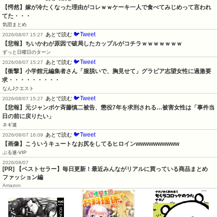
【愕然】嫁が冷たくなった理由がコレｗｗケーキ一人で食べてみじめって言われ
てた・・・
気団まとめ
🐦Tweet
あとで読む
2026/08/07 15:27
【悲報】ちいかわが原因で破局したカップルがコチラｗｗｗｗｗｗｗ
ずっと日曜日のターン
🐦Tweet
あとで読む
2026/08/07 15:27
【衝撃】小学館元編集者さん「服脱いで、胸見せて」グラビア志望女性に過激要
求・・・・・・・・・
なんJクエスト
🐦Tweet
あとで読む
2026/08/07 15:27
【悲報】元ジャンポケ斉藤慎二被告、懲役7年を求刑される…被害女性は「事件当
日の前に戻りたい」
ネギ速
🐦Tweet
あとで読む
2026/08/07 16:09
【画像】こういうキュートなお尻をしてるヒロインwwwwwwwwww
ぶる速-VIP
2026/08/07
[PR] 【ベストセラー】毎日更新！最近みんながリアルに買っている商品まとめ
ファッション編
Amazon