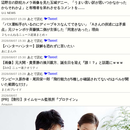
辺野古の防犯カメラ画像を見た玉城デニー、「うまい言い訳が思いつかなかった
からそれかよ」と有権者を呆れさせるコメントを……
U-1 NEWS
🐦Tweet
あとで読む
2026/08/07 15:29
「バス運転手がいるのにディープキスなんてできない」「Aさんの供述には矛盾
点」元ジャンポケ斉藤慎二側が主張した「同意があった」理由
２ちゃんねるニュース超速まとめ＋
🐦Tweet
あとで読む
2026/08/07 15:30
【ハンターハンター】誤解を恐れずに言いたい
あにまんch
🐦Tweet
あとで読む
2026/08/07 15:30
【画像】元大関・貴景勝の湊川親方、誕生日を迎え『誰！？』と話題にｗｗｗ
【2ch】ニュー速クオリティ
🐦Tweet
あとで読む
2026/08/07 15:29
ワンピース原作者・尾田栄一郎「飛行能力が5種しか確認されてないのはペルが聞
いた範囲なだけ」
まとめブレイド
2026/08/07
[PR] 【割引】タイムセール監視所『プロテイン』
Amazon