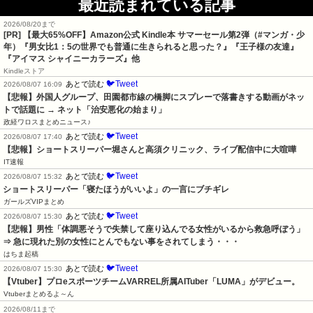
最近読まれている記事
2026/08/20まで
[PR]
【最大65%OFF】Amazon公式 Kindle本 サマーセール第2弾（#マンガ・少
年）『男女比1：5の世界でも普通に生きられると思った？』『王子様の友達』
『アイマス シャイニーカラーズ』他
Kindleストア
🐦Tweet
あとで読む
2026/08/07 16:09
【悲報】外国人グループ、田園都市線の橋脚にスプレーで落書きする動画がネッ
トで話題に → ネット「治安悪化の始まり」
政経ワロスまとめニュース♪
🐦Tweet
あとで読む
2026/08/07 17:40
【悲報】ショートスリーパー堀さんと高須クリニック、ライブ配信中に大喧嘩
IT速報
🐦Tweet
あとで読む
2026/08/07 15:32
ショートスリーパー「寝たほうがいいよ」の一言にブチギレ
ガールズVIPまとめ
🐦Tweet
あとで読む
2026/08/07 15:30
【悲報】男性「体調悪そうで失禁して座り込んでる女性がいるから救急呼ぼう」
⇒ 急に現れた別の女性にとんでもない事をされてしまう・・・
はちま起稿
🐦Tweet
あとで読む
2026/08/07 15:30
【Vtuber】プロeスポーツチームVARREL所属AITuber「LUMA」がデビュー。
Vtuberまとめるよ～ん
2026/08/11まで