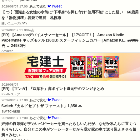
🐦Tweet
あとで読む
2026/08/07 17:00
【 つ 】面識ある女性の水筒に"下半身"を押し付け"使用不能"にした疑い　66歳男
を「器物損壊」容疑で逮捕　札幌市
痛いニュース(ﾉ∀`)
2026/08/07 21:00時点
[PR] 【Amazonデバイスサマーセール】【17%OFF！】 Amazon Kindle
Paperwhite キッズモデル (16GB) スターフィッシュカバー | Amazon Ki…
29980
円
→ 24980円
Amazon
2026/08/07
[PR] 【マンガ】『双葉社』高ポイント還元中のマンガまとめ
Kindleストア
🐦Tweet
あとで読む
2026/08/07 17:00
Switch『カルドセプト ザ ファースト』1,858 本
SWITCH速報
🐦Tweet
あとで読む
2026/08/07 17:00
妊婦の義弟嫁がデカいベビーカーを買ったらしいんだが、なぜか私んちに置くつ
もりらしい。自分とこの車がツーシーターだから我が家の車で送り迎えさせる気
満々みたい…