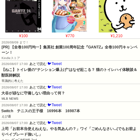
¥100
¥770
¥1,210
2026/08/09 まで！
[PR]
【全巻100円均一】集英社 創業100周年記念『GANTZ』全巻100円キャンペ
ーン！
Kindleストア
🐦Tweet
あとで読む
2026/08/07 17:00
【ねこ】トイレ後の“テンション爆上げ”はなぜ起こる？ 猫のトイレハイ体験談＆
獣医師解説
常識的に考えた
🐦Tweet
あとで読む
2026/08/07 17:00
大谷が頑なに守備しない理由って何？
MLB NEWS
🐦Tweet
あとで読む
2026/08/07 17:00
Switch　テニスの王子様　16996本　16987本
えび通
🐦Tweet
あとで読む
2026/08/07 17:00
上司「お前本当使えねえな。やる気あんの？」ワイ「ごめんなさい...(でもお前よ
りベイブレード強いし」
ぁゃιぃ(*ﾟーﾟ)NEWS 2nd