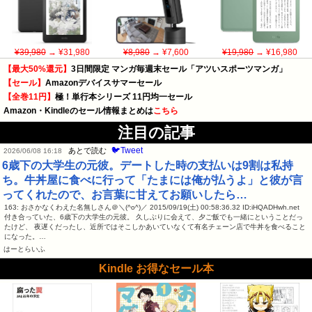
¥39,980
→ ¥31,980
¥8,980
→ ¥7,600
¥19,980
→ ¥16,980
【最大50%還元】
3日間限定 マンガ毎週末セール「アツいスポーツマンガ」
【セール】
Amazonデバイスサマーセール
【全巻11円】
極！単行本シリーズ 11円均一セール
Amazon・Kindleのセール情報まとめは
こちら
注目の記事
🐦Tweet
あとで読む
2026/06/08 16:18
6歳下の大学生の元彼。デートした時の支払いは9割は私持
ち。牛丼屋に食べに行って「たまには俺が払うよ」と彼が言
ってくれたので、お言葉に甘えてお願いしたら…
163: おさかなくわえた名無しさん＠＼(^o^)／ 2015/09/19(土) 00:58:36.32 ID:iHQADHwh.net
付き合っていた、6歳下の大学生の元彼。 久しぶりに会えて、夕ご飯でも一緒にということだっ
たけど、 夜遅くだったし、近所ではそこしかあいていなくて有名チェーン店で牛丼を食べること
になった。…
はーとらいふ
Kindle お得なセール本