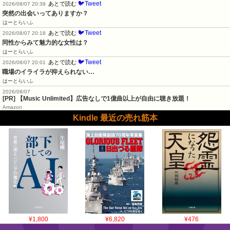
🐦Tweet
あとで読む
2026/08/07 20:39
突然の出会いってありますか？
はーとらいふ
🐦Tweet
あとで読む
2026/08/07 20:18
同性からみて魅力的な女性は？
はーとらいふ
🐦Tweet
あとで読む
2026/08/07 20:01
職場のイライラが抑えられない…
はーとらいふ
2026/08/07
[PR] 【Music Unlimited】広告なしで1億曲以上が自由に聴き放題！
Amazon
Kindle 最近の売れ筋本
¥1,800
¥6,820
¥476