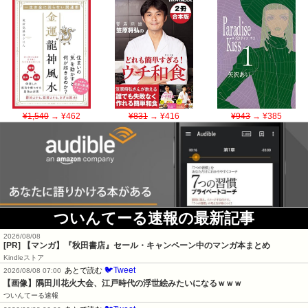
¥1,540
→ ¥462
¥831
→ ¥416
¥943
→ ¥385
ついんてーる速報の最新記事
2026/08/08
[PR] 【マンガ】『秋田書店』セール・キャンペーン中のマンガ本まとめ
Kindleストア
🐦Tweet
あとで読む
2026/08/08 07:00
【画像】隅田川花火大会、江戸時代の浮世絵みたいになるｗｗｗ
ついんてーる速報