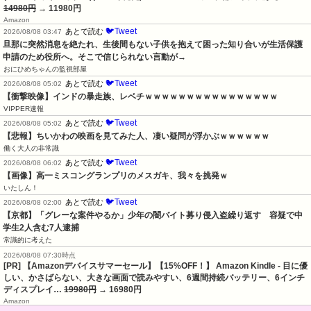
14980円
→ 11980円
Amazon
🐦Tweet
あとで読む
2026/08/08 03:47
旦那に突然消息を絶たれ、生後間もない子供を抱えて困った知り合いが生活保護
申請のため役所へ。そこで信じられない言動が→
おにひめちゃんの監視部屋
🐦Tweet
あとで読む
2026/08/08 05:02
【衝撃映像】インドの暴走族、レベチｗｗｗｗｗｗｗｗｗｗｗｗｗｗｗｗ
VIPPER速報
🐦Tweet
あとで読む
2026/08/08 05:02
【悲報】ちいかわの映画を見てみた人、凄い疑問が浮かぶｗｗｗｗｗｗ
働く大人の非常識
🐦Tweet
あとで読む
2026/08/08 06:02
【画像】高一ミスコングランプリのメスガキ、我々を挑発ｗ
いたしん！
🐦Tweet
あとで読む
2026/08/08 02:00
【京都】「グレーな案件やるか」少年の闇バイト募り侵入盗繰り返す　容疑で中
学生2人含む7人逮捕
常識的に考えた
2026/08/08 07:30時点
[PR] 【Amazonデバイスサマーセール】【15%OFF！】 Amazon Kindle - 目に優
しい、かさばらない、大きな画面で読みやすい、6週間持続バッテリー、6インチ
ディスプレイ…
19980円
→ 16980円
Amazon