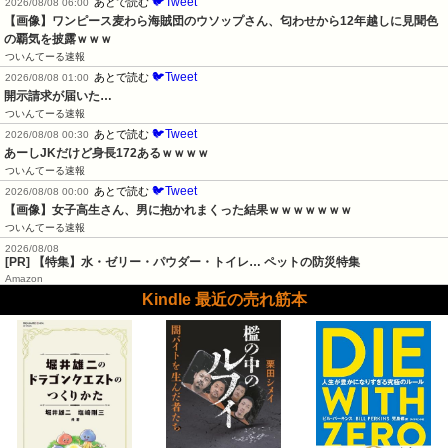
🐦Tweet
あとで読む
2026/08/08 06:00
【画像】ワンピース麦わら海賊団のウソップさん、匂わせから12年越しに見聞色
の覇気を披露ｗｗｗ
ついんてーる速報
🐦Tweet
あとで読む
2026/08/08 01:00
開示請求が届いた…
ついんてーる速報
🐦Tweet
あとで読む
2026/08/08 00:30
あーしJKだけど身長172あるｗｗｗｗ
ついんてーる速報
🐦Tweet
あとで読む
2026/08/08 00:00
【画像】女子高生さん、男に抱かれまくった結果ｗｗｗｗｗｗｗ
ついんてーる速報
2026/08/08
[PR] 【特集】水・ゼリー・パウダー・トイレ… ペットの防災特集
Amazon
Kindle 最近の売れ筋本