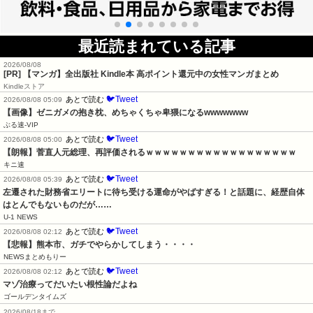
最近読まれている記事
2026/08/08
[PR] 【マンガ】全出版社 Kindle本 高ポイント還元中の女性マンガまとめ
Kindleストア
🐦Tweet
あとで読む
2026/08/08 05:09
【画像】ゼニガメの抱き枕、めちゃくちゃ卑猥になるwwwwwww
ぶる速-VIP
🐦Tweet
あとで読む
2026/08/08 05:00
【朗報】菅直人元総理、再評価されるｗｗｗｗｗｗｗｗｗｗｗｗｗｗｗｗｗｗ
キニ速
🐦Tweet
あとで読む
2026/08/08 05:39
左遷された財務省エリートに待ち受ける運命がやばすぎる！と話題に、経歴自体
はとんでもないものだが……
U-1 NEWS
🐦Tweet
あとで読む
2026/08/08 02:12
【悲報】熊本市、ガチでやらかしてしまう・・・・
NEWSまとめもりー
🐦Tweet
あとで読む
2026/08/08 02:12
マゾ治療ってだいたい根性論だよね
ゴールデンタイムズ
2026/08/18まで