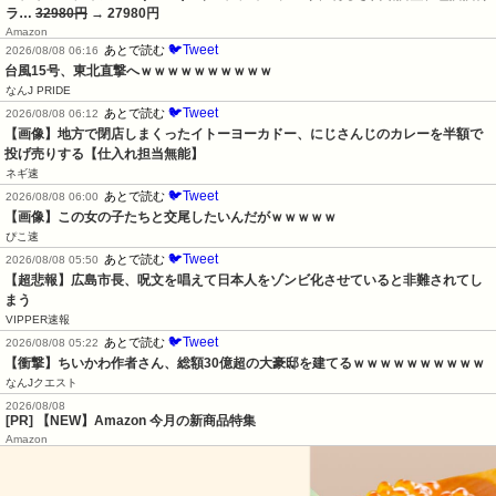
ラ…
32980円
→ 27980円
Amazon
🐦Tweet
あとで読む
2026/08/08 06:16
台風15号、東北直撃へｗｗｗｗｗｗｗｗｗｗ
なんJ PRIDE
🐦Tweet
あとで読む
2026/08/08 06:12
【画像】地方で閉店しまくったイトーヨーカドー、にじさんじのカレーを半額で
投げ売りする【仕入れ担当無能】
ネギ速
🐦Tweet
あとで読む
2026/08/08 06:00
【画像】この女の子たちと交尾したいんだがｗｗｗｗｗ
ぴこ速
🐦Tweet
あとで読む
2026/08/08 05:50
【超悲報】広島市長、呪文を唱えて日本人をゾンビ化させていると非難されてし
まう
VIPPER速報
🐦Tweet
あとで読む
2026/08/08 05:22
【衝撃】ちいかわ作者さん、総額30億超の大豪邸を建てるｗｗｗｗｗｗｗｗｗｗ
なんJクエスト
2026/08/08
[PR] 【NEW】Amazon 今月の新商品特集
Amazon