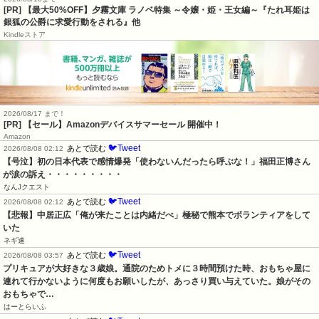
[PR] 【最大50%OFF】夕霧文庫 ラノベ特集 ～令嬢・姫・王女編～『たれ耳姫は
銀狐の公爵に求愛行動をされる』他
Kindleストア
2026/08/17 まで！
[PR]
【セール】Amazonデバイスサマーセール 開催中！
Amazon
🐦Tweet
あとで読む
2026/08/08 02:12
【号泣】初の日本代表で感情爆発「使わないんだったら呼ぶな！」福田正博さん
が涙の訴え・・・・・・・・・
なんJクエスト
🐦Tweet
あとで読む
2026/08/08 02:12
【悲報】中居正広「俺が来たことは内緒だべ」極秘で熊本でボランティアをして
いた
ネギ速
🐦Tweet
あとで読む
2026/08/08 03:57
プリキュアが大好きな３歳娘。通院のためトメに３時間預けた時、おもちゃ屋に
連れて行かないように何度もお願いしたが、あっさり買い与えていた。娘がその
おもちゃで…
はーとらいふ