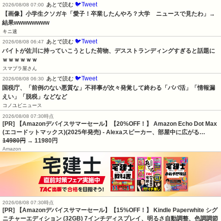
🐦Tweet
あとで読む
2026/08/08 07:00
【画像】小学生クソガキ「愛子！卒業したんやろ？大学　ニュースで見たわ」→
結果wwwwwwww
キニ速
🐦Tweet
あとで読む
2026/08/08 06:47
バイトが佐川に持っていこうとした荷物、デスストランディングすぎると話題に
ｗｗｗｗｗｗ
スマブラ屋さん
🐦Tweet
あとで読む
2026/08/08 06:30
国税庁、「前例のない悪質な」不祥事が次々発覚して終わる「パパ活」「情報漏
えい」「脱税」などなど
コノユビニュース
2026/08/08 07:30時点
[PR] 【Amazonデバイスサマーセール】【20%OFF！】 Amazon Echo Dot Max
(エコードットマックス)(2025年発売) - Alexaスピーカー、部屋中に広がる…
14980円
→ 11980円
Amazon
2026/08/08 07:30時点
[PR] 【Amazonデバイスサマーセール】【15%OFF！】 Kindle Paperwhite シグ
ニチャーエディション (32GB) 7インチディスプレイ、明るさ自動調整、色調調節