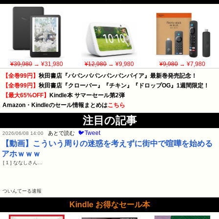
¥39,980
→ ¥31,980
¥12,980
→ ¥9,980
¥9,980
→ ¥7,980
【全巻99円】
秋田書店『ババンババンバンバンパイア』最新巻発売記念！
【全巻99円】
秋田書店『クローバー』『チキン』『ドロップOG』1週間限定！
【最大65%OFF】
Kindle本 サマーセール第2弾
Amazon・Kindleのセール情報まとめは
こちら
注目の記事
🐦Tweet
あとで読む
2026/06/08 14:00
【動画】こういう周りの迷惑を考えずに街中で喧嘩を始める
アホｗｗｗ
[ 1 ] ななしさん…
ついんてーる速報
Kindle お得なセール本