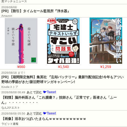
黒マッチョニュース
2026/08/08
[PR] 【割引】タイムセール監視所『浄水器』
Amazon
¥660
¥1,540
¥1,259
2026/08/18 まで！
[PR] 【期間限定無料】集英社 『忘却バッテリー』最新刊配信記念!今年もアツい
野球の季節がきた!新旧野球マンガキャンペーン!
Kindleストア
🐦Tweet
あとで読む
2026/08/08 06:49
【戦慄】脳外科医さん「これ腫瘍？」技師さん「正常です」医者さん「ふー
ん」・・・・・・・・・
なんJクエスト
🐦Tweet
あとで読む
2026/08/08 05:50
【画像】浴衣おつぱいたまらんｗｗｗｗｗｗｗｗｗｗｗ
ラビット速報