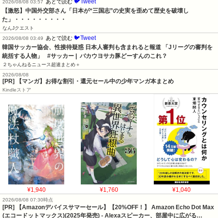
🐦Tweet
あとで読む
2026/08/08 03:57
【激怒】中国外交部さん「日本が“三国志”の史実を歪めて歴史を破壊し
た」・・・・・・・・・
なんJクエスト
🐦Tweet
あとで読む
2026/08/08 03:49
韓国サッカー協会、性接待疑惑 日本人審判も含まれると報道 「Jリーグの審判を
統括する人物」   #サッカー |  バカウヨサカ豚どーすんのこれ？
２ちゃんねるニュース超速まとめ＋
2026/08/08
[PR] 【マンガ】お得な割引・還元セール中の少年マンガ本まとめ
Kindleストア
¥1,940
¥1,760
¥1,040
2026/08/08 07:30時点
[PR] 【Amazonデバイスサマーセール】【20%OFF！】 Amazon Echo Dot Max
(エコードットマックス)(2025年発売) - Alexaスピーカー、部屋中に広がる…