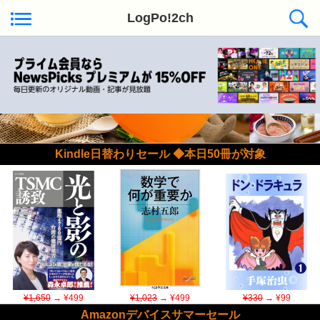
LogPo!2ch
Kindle日替わりセール ◆本日50冊が対象
¥1,650
→ ¥499
¥1,023
→ ¥499
¥330
→ ¥99
Amazonデバイスサマーセール