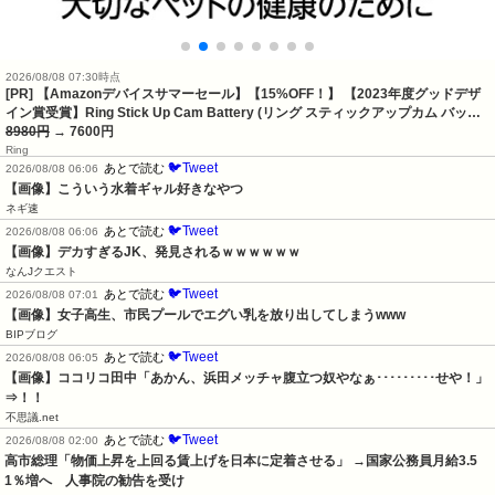
2026/08/08 07:30時点
[PR] 【Amazonデバイスサマーセール】【15%OFF！】 【2023年度グッドデザ
イン賞受賞】Ring Stick Up Cam Battery (リング スティックアップカム バッ…
8980円
→ 7600円
Ring
🐦Tweet
あとで読む
2026/08/08 06:06
【画像】こういう水着ギャル好きなやつ
ネギ速
🐦Tweet
あとで読む
2026/08/08 06:06
【画像】デカすぎるJK、発見されるｗｗｗｗｗｗ
なんJクエスト
🐦Tweet
あとで読む
2026/08/08 07:01
【画像】女子高生、市民プールでエグい乳を放り出してしまうwww
BIPブログ
🐦Tweet
あとで読む
2026/08/08 06:05
【画像】ココリコ田中「あかん、浜田メッチャ腹立つ奴やなぁ･････････せや！」
⇒！！
不思議.net
🐦Tweet
あとで読む
2026/08/08 02:00
高市総理「物価上昇を上回る賃上げを日本に定着させる」 →国家公務員月給3.5
1％増へ    人事院の勧告を受け