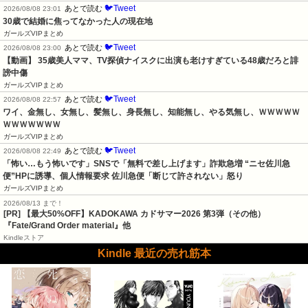
🐦Tweet
あとで読む
2026/08/08 23:01
30歳で結婚に焦ってなかった人の現在地
ガールズVIPまとめ
🐦Tweet
あとで読む
2026/08/08 23:00
【動画】 35歳美人ママ、TV探偵ナイスクに出演も老けすぎている48歳だろと誹
謗中傷
ガールズVIPまとめ
🐦Tweet
あとで読む
2026/08/08 22:57
ワイ、金無し、女無し、髪無し、身長無し、知能無し、やる気無し、ＷＷＷＷＷ
ＷＷＷＷＷＷＷ
ガールズVIPまとめ
🐦Tweet
あとで読む
2026/08/08 22:49
「怖い…もう怖いです」SNSで「無料で差し上げます」詐欺急増 “ニセ佐川急
便”HPに誘導、個人情報要求 佐川急便「断じて許されない」怒り
ガールズVIPまとめ
2026/08/13 まで！
[PR]
【最大50%OFF】KADOKAWA カドサマー2026 第3弾（その他）
『Fate/Grand Order material』他
Kindleストア
Kindle 最近の売れ筋本