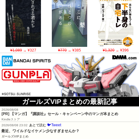
¥1,089
→ ¥327
¥770
→ ¥385
¥1,320
→ ¥396
ガールズVIPまとめの最新記事
2026/08/08
[PR] 【マンガ】『講談社』セール・キャンペーン中のマンガ本まとめ
Kindleストア
🐦Tweet
あとで読む
2026/08/08 23:02
最近、ワイルドなイケメン少なすぎませんか？
ガールズVIPまとめ