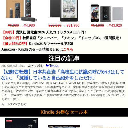
¥6,980
→ ¥4,980
¥39,980
→ ¥31,980
¥54,900
→ ¥43,920
【88円】
講談社 夏電書2026 人気コミックスALL88円！
【全巻99円】
秋田書店『クローバー』『チキン』『ドロップOG』1週間限定！
【最大65%OFF】
Kindle本 サマーセール第2弾
Amazon・Kindleのセール情報まとめは
こちら
注目の記事
🐦Tweet
あとで読む
2026/06/03 23:42
【辺野古転覆】日本共産党「高校生に抗議の呼びかけはして
ない」「抗議していると自己紹介をしただけ」
1: それでも動く名無し 2026/05/31(日) 14:34:49 ID:4mAENkQ60 共産党の田村智子委員長は28
日の記者会見で辺野古沖でのボート転覆事故をめぐり、文部科学省が同志社国際高校の平和学習
の内容を「政治的中立性」を定めた教育基本法に違反すると認定したことについての質問が相次
いだ。 共産党の田村智子委員長「（牧師の抗議活動に関する説明は）自己紹介として述べていた
もので、抗…
ガールズVIPまとめ
Kindle お得なセール本