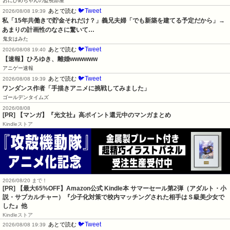
おにひめちゃんの監視部屋
🐦Tweet
あとで読む
2026/08/08 19:39
私「15年共働きで貯金それだけ？」義兄夫婦「でも新築を建てる予定だから」→
あまりの計画性のなさに驚いて…
鬼女はみた
🐦Tweet
あとで読む
2026/08/08 19:40
【速報】ひろゆき、離婚wwwwww
アニゲー速報
🐦Tweet
あとで読む
2026/08/08 19:39
ワンダンス作者「手描きアニメに挑戦してみました」
ゴールデンタイムズ
2026/08/08
[PR] 【マンガ】『光文社』高ポイント還元中のマンガまとめ
Kindleストア
2026/08/20 まで！
[PR]
【最大65%OFF】Amazon公式 Kindle本 サマーセール第2弾（アダルト・小
説・サブカルチャー）『少子化対策で校内マッチングされた相手はＳ級美少女で
した』他
Kindleストア
🐦Tweet
あとで読む
2026/08/08 19:39