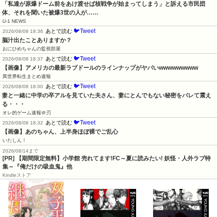
「私達が原爆ドーム前をあけ渡せば核戦争が始まってしまう」と訴える市民団
体、それを聞いた被爆3世の人が……
U-1 NEWS
🐦Tweet
あとで読む
2026/08/08 18:36
脳汁出たことありますか？
おにひめちゃんの監視部屋
🐦Tweet
あとで読む
2026/08/08 18:37
【画像】アメリカの最新ラブドールのラインナップがヤバいwwwwwwwww
異世界転生まとめ速報
🐦Tweet
あとで読む
2026/08/08 18:00
妻と一緒に中学の卒アルを見ていた夫さん、妻にとんでもない秘密をバレて震え
る・・・
オレ的ゲーム速報＠刃
🐦Tweet
あとで読む
2026/08/08 18:32
【画像】あのちゃん、上半身ほぼ裸でご乱心
いたしん！
2026/08/14まで
[PR] 【期間限定無料】小学館 売れてます!FC～夏に読みたい! 妖怪・人外ラブ特
集～『俺だけの吸血鬼』他
Kindleストア