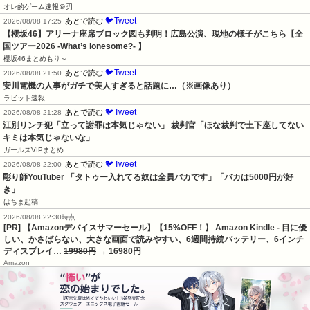
オレ的ゲーム速報＠刃
🐦Tweet
あとで読む
2026/08/08 17:25
【櫻坂46】アリーナ座席ブロック図も判明！広島公演、現地の様子がこちら【全
国ツアー2026 -What’s lonesome?- 】
櫻坂46まとめもり～
🐦Tweet
あとで読む
2026/08/08 21:50
安川電機の人事がガチで美人すぎると話題に…（※画像あり）
ラビット速報
🐦Tweet
あとで読む
2026/08/08 21:28
江別リンチ犯「立って謝罪は本気じゃない」 裁判官「ほな裁判で土下座してない
キミは本気じゃないな」
ガールズVIPまとめ
🐦Tweet
あとで読む
2026/08/08 22:00
彫り師YouTuber 「タトゥー入れてる奴は全員バカです」「バカは5000円が好
き」
はちま起稿
2026/08/08 22:30時点
[PR] 【Amazonデバイスサマーセール】【15%OFF！】 Amazon Kindle - 目に優
しい、かさばらない、大きな画面で読みやすい、6週間持続バッテリー、6インチ
ディスプレイ…
19980円
→ 16980円
Amazon