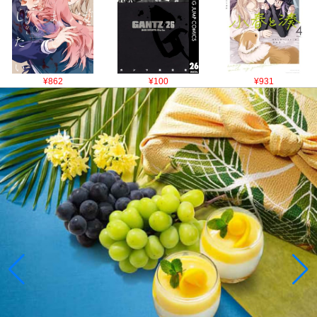
¥862
¥100
¥931