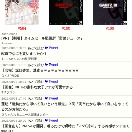
¥594
¥100
¥100
2026/08/08
[PR] 【割引】タイムセール監視所『野菜ジュース』
Amazon
🐦Tweet
あとで読む
2026/08/08 18:32
献血でなにを貰いましたか？
おにひめちゃんの監視部屋
🐦Tweet
あとで読む
2026/08/08 17:32
【悲報】坂口杏里、逃走ｗｗｗｗｗｗｗｗｗｗｗ
なんJ PRIDE
🐦Tweet
あとで読む
2026/08/08 18:31
【画像】NHKの素朴な女子アナが可愛すぎる
BIPブログ
🐦Tweet
あとで読む
2026/08/08 17:49
蓮舫「蓮舫だから叩いて良いという報道」 X民「高市だから叩いて良いをやって
るのがお前だろ」
２ちゃんねるニュース超速まとめ＋
🐦Tweet
あとで読む
2026/08/08 20:00
【画像あり】NASAが開発、着るだけで瞬時に「-15℃冷却」する冷感ポンチョ3,
980円！