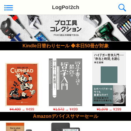
LogPo!2ch
Kindle日替わりセール ◆本日50冊が対象
¥4,400
→ ¥499
¥1,572
→ ¥499
¥1,078
→ ¥399
Amazonデバイスサマーセール