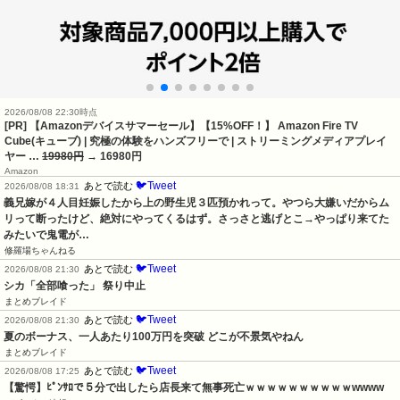
2026/08/08 22:30時点
[PR] 【Amazonデバイスサマーセール】【15%OFF！】 Amazon Fire TV
Cube(キューブ) | 究極の体験をハンズフリーで | ストリーミングメディアプレイ
ヤー …
19980円
→ 16980円
Amazon
🐦Tweet
あとで読む
2026/08/08 18:31
義兄嫁が４人目妊娠したから上の野生児３匹預かれって。やつら大嫌いだからム
リって断ったけど、絶対にやってくるはず。さっさと逃げとこ→やっぱり来てた
みたいで鬼電が…
修羅場ちゃんねる
🐦Tweet
あとで読む
2026/08/08 21:30
シカ「全部喰った」 祭り中止
まとめブレイド
🐦Tweet
あとで読む
2026/08/08 21:30
夏のボーナス、一人あたり100万円を突破 どこが不景気やねん
まとめブレイド
🐦Tweet
あとで読む
2026/08/08 17:25
【驚愕】ﾋﾟﾝｻﾛで５分で出したら店長来て無事死亡ｗｗｗｗｗｗｗｗｗｗwwww