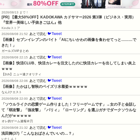
2026/08/13 まで！
[PR]
【最大50%OFF】KADOKAWA カドサマー2026 第3弾（ビジネス・実用）
『世界一美味しい手抜きごはん』他
Kindleストア
🐦Tweet
あとで読む
2026/08/08 21:52
【画像】セブンイレブンのバイト「AIにちいかわの画像を食わせてっと………で
きた！」
ガールズVIPまとめ
🐦Tweet
あとで読む
2026/08/08 22:15
【画像】快活CLUB、快活カレーを注文したのに快活カレーを出してしまい炎上
ｗｗｗ
【2ch】ニュー速クオリティ
🐦Tweet
あとで読む
2026/08/08 22:06
【画像】たかはし智秋のペイズリ水着姿ｗｗｗｗｗ
なんJクエスト
🐦Tweet
あとで読む
2026/08/08 22:00
「ソウルライクの恋愛ゲーム作りました！フリーゲームです」→女の子と会話し
て「弱攻撃」「強攻撃」「パリィ」「ローリング」を選ぶガチでダークソウルな
んだがｗｗｗｗｗ
オレ的ゲーム速報＠刃
🐦Tweet
あとで読む
2026/08/08 21:32
浅田舞(37)「こんなおばさんでいいの…？」
いたしん！