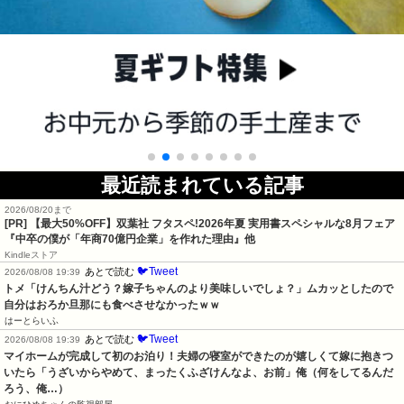
最近読まれている記事
2026/08/20まで
[PR]
【最大50%OFF】双葉社 フタスペ!2026年夏 実用書スペシャルな8月フェア
『中卒の僕が「年商70億円企業」を作れた理由』他
Kindleストア
🐦Tweet
あとで読む
2026/08/08 19:39
トメ「けんちん汁どう？嫁子ちゃんのより美味しいでしょ？」ムカッとしたので
自分はおろか旦那にも食べさせなかったｗｗ
はーとらいふ
🐦Tweet
あとで読む
2026/08/08 19:39
マイホームが完成して初のお泊り！夫婦の寝室ができたのが嬉しくて嫁に抱きつ
いたら「うざいからやめて、まったくふざけんなよ、お前」俺（何をしてるんだ
ろう、俺…）