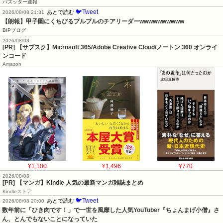
バズッター速報
🐦Tweet
あとで読む
2026/08/08 21:31
【朗報】甲子園にくちびるプルプルのチアリーダーwwwwwwwwww
BIPブログ
2026/08/08
[PR] 【サブスク】Microsoft 365/Adobe Creative Cloud/ノートン 360 オンライ
ンコード
Amazon
¥1,100
¥1,496
¥770
2026/08/08
[PR] 【マンガ】Kindle 人気の最新マンガ雑誌まとめ
Kindleストア
🐦Tweet
あとで読む
2026/08/08 20:00
数年前に「ひき肉です！」で一世を風靡した人気YouTuber『ちょんまげ小僧』さ
ん、とんでもないことになっていた