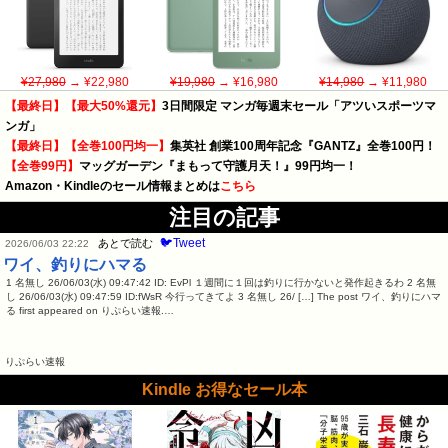
¥27,980
→ ¥22,980
¥19,980
→ ¥16,980
¥14,980
→ ¥11,980
【最終日】【最大50%還元】
3日間限定 マンガ毎週末セール「アツいスポーツマ
ンガ」
【最終日】【全巻100円均一】
集英社 創業100周年記念『GANTZ』全巻100円！
【全巻99円】
マッグガーデン『まもって守護月天！』99円均一！
Amazon・Kindleのセール情報まとめは
こちら
注目の記事
🐦Tweet
あとで読む
2026/06/03 22:22
ワイ、釣りにハマる
1 名無し 26/06/03(水) 09:47:42 ID: EvPl １週間に１回は釣りに行かないと発作起きるわ 2 名無
し 26/06/03(水) 09:47:59 ID:fWsR 今行ってきてよ 3 名無し 26/ […] The post ワイ、釣りにハマ
る first appeared on りぷらい速報.…
りぷらい速報
Kindle お得なセール本