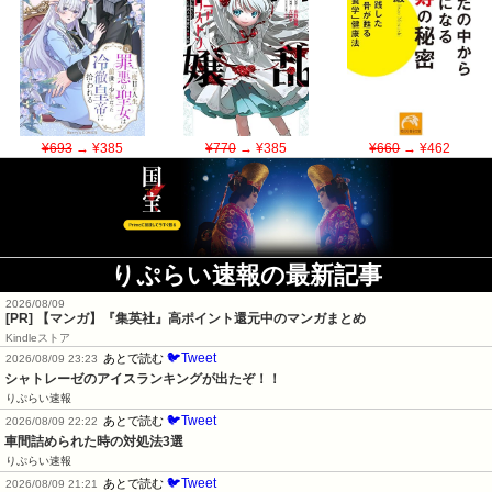
¥693
→ ¥385
¥770
→ ¥385
¥660
→ ¥462
りぷらい速報の最新記事
2026/08/09
[PR] 【マンガ】『集英社』高ポイント還元中のマンガまとめ
Kindleストア
🐦Tweet
あとで読む
2026/08/09 23:23
シャトレーゼのアイスランキングが出たぞ！！
りぷらい速報
🐦Tweet
あとで読む
2026/08/09 22:22
車間詰められた時の対処法3選
りぷらい速報
🐦Tweet
あとで読む
2026/08/09 21:21