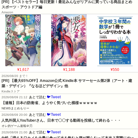
[PR] 【ベストセラー】毎日更新！最近みんながリアルに買っている商品まとめ
スポーツ・アウトドア編
Amazon
¥1,617
¥1,188
¥550
2026/08/20 まで！
[PR]
【最大65%OFF】Amazon公式 Kindle本 サマーセール第2弾（アート・建
築・デザイン）『なるほどデザイン』他
Kindleストア
🐦Tweet
あとで読む
2026/08/09 21:12
【速報】日本の防衛省、ようやく気づいた模様ｗｗｗｗｗ
NEWSまとめもりー
🐦Tweet
あとで読む
2026/08/09 20:00
人気外国人YouTuberさん、日本で〇〇する動画を投稿して終わる・・・
オレ的ゲーム速報＠刃
🐦Tweet
あとで読む
2026/08/09 21:00