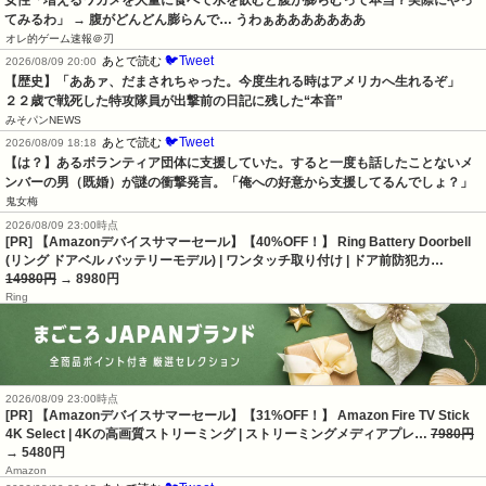
女性「増えるワカメを大量に食べて水を飲むと腹が膨らむって本当？実際にやっ
てみるわ」 → 腹がどんどん膨らんで… うわぁあああああああ
オレ的ゲーム速報＠刃
🐦Tweet
あとで読む
2026/08/09 20:00
【歴史】「ああァ、だまされちゃった。今度生れる時はアメリカへ生れるぞ」　
２２歳で戦死した特攻隊員が出撃前の日記に残した“本音”
みそパンNEWS
🐦Tweet
あとで読む
2026/08/09 18:18
【は？】あるボランティア団体に支援していた。すると一度も話したことないメ
ンバーの男（既婚）が謎の衝撃発言。「俺への好意から支援してるんでしょ？」
鬼女梅
2026/08/09 23:00時点
[PR] 【Amazonデバイスサマーセール】【40%OFF！】 Ring Battery Doorbell
(リング ドアベル バッテリーモデル) | ワンタッチ取り付け | ドア前防犯カ…
14980円
→ 8980円
Ring
2026/08/09 23:00時点
[PR] 【Amazonデバイスサマーセール】【31%OFF！】 Amazon Fire TV Stick
4K Select | 4Kの高画質ストリーミング | ストリーミングメディアプレ…
7980円
→ 5480円
Amazon