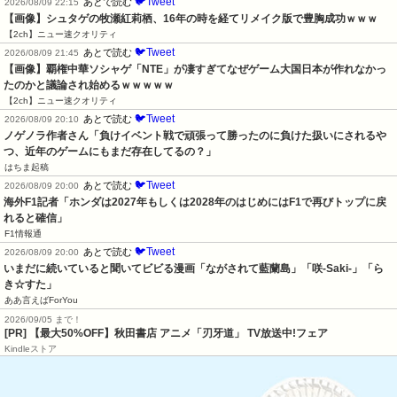
🐦Tweet
あとで読む
2026/08/09 22:15
【画像】シュタゲの牧瀬紅莉栖、16年の時を経てリメイク版で豊胸成功ｗｗｗ
【2ch】ニュー速クオリティ
🐦Tweet
あとで読む
2026/08/09 21:45
【画像】覇権中華ソシャゲ「NTE」が凄すぎてなぜゲーム大国日本が作れなかっ
たのかと議論され始めるｗｗｗｗｗ
【2ch】ニュー速クオリティ
🐦Tweet
あとで読む
2026/08/09 20:10
ノゲノラ作者さん「負けイベント戦で頑張って勝ったのに負けた扱いにされるや
つ、近年のゲームにもまだ存在してるの？」
はちま起稿
🐦Tweet
あとで読む
2026/08/09 20:00
海外F1記者「ホンダは2027年もしくは2028年のはじめにはF1で再びトップに戻
れると確信」
F1情報通
🐦Tweet
あとで読む
2026/08/09 20:00
いまだに続いていると聞いてビビる漫画「ながされて藍蘭島」「咲-Saki-」「ら
き☆すた」
ああ言えばForYou
2026/09/05 まで！
[PR] 【最大50%OFF】秋田書店 アニメ「刃牙道」 TV放送中!フェア
Kindleストア