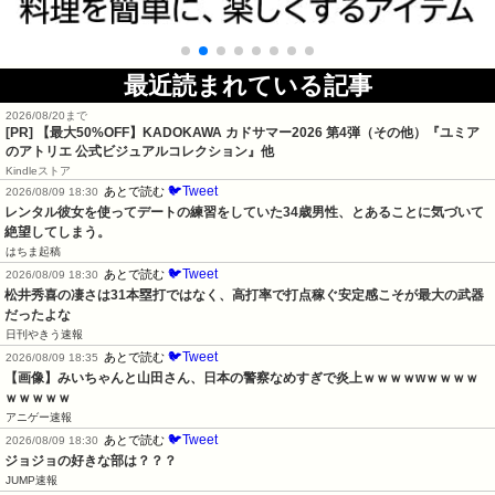
最近読まれている記事
2026/08/20まで
[PR]
【最大50%OFF】KADOKAWA カドサマー2026 第4弾（その他）『ユミア
のアトリエ 公式ビジュアルコレクション』他
Kindleストア
🐦Tweet
あとで読む
2026/08/09 18:30
レンタル彼女を使ってデートの練習をしていた34歳男性、とあることに気づいて
絶望してしまう。
はちま起稿
🐦Tweet
あとで読む
2026/08/09 18:30
松井秀喜の凄さは31本塁打ではなく、高打率で打点稼ぐ安定感こそが最大の武器
だったよな
日刊やきう速報
🐦Tweet
あとで読む
2026/08/09 18:35
【画像】みいちゃんと山田さん、日本の警察なめすぎで炎上ｗｗｗｗwｗｗｗｗ
ｗｗｗｗｗ
アニゲー速報
🐦Tweet
あとで読む
2026/08/09 18:30
ジョジョの好きな部は？？？
JUMP速報