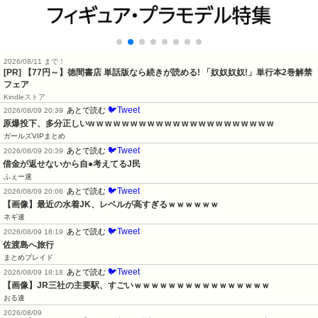
2026/08/11 まで！
[PR] 【77円～】徳間書店 単話版なら続きが読める! 「奴奴奴奴!」単行本2巻解禁
フェア
Kindleストア
🐦Tweet
あとで読む
2026/08/09 20:39
原爆投下、多分正しいw w w w w w w w w w w w w w w w w w w w w w
ガールズVIPまとめ
🐦Tweet
あとで読む
2026/08/09 20:39
借金が返せないから自●考えてるJ民
ふぇー速
🐦Tweet
あとで読む
2026/08/09 20:06
【画像】最近の水着JK、レベルが高すぎるｗｗｗｗｗｗ
ネギ速
🐦Tweet
あとで読む
2026/08/09 18:19
佐渡島へ旅行
まとめブレイド
🐦Tweet
あとで読む
2026/08/09 18:18
【画像】JR三社の主要駅、すごいｗｗｗｗｗｗｗｗｗｗｗｗｗｗｗｗ
おる速
2026/08/09