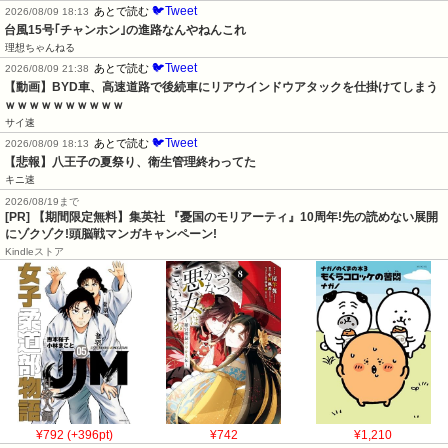
🐦Tweet
あとで読む
2026/08/09 18:13
台風15号｢チャンホン｣の進路なんやねんこれ
理想ちゃんねる
🐦Tweet
あとで読む
2026/08/09 21:38
【動画】BYD車、高速道路で後続車にリアウインドウアタックを仕掛けてしまう
ｗｗｗｗｗｗｗｗｗｗ
サイ速
🐦Tweet
あとで読む
2026/08/09 18:13
【悲報】八王子の夏祭り、衛生管理終わってた
キニ速
2026/08/19まで
[PR] 【期間限定無料】集英社 『憂国のモリアーティ』10周年!先の読めない展開
にゾクゾク!頭脳戦マンガキャンペーン!
Kindleストア
¥792 (+396pt)
¥742
¥1,210