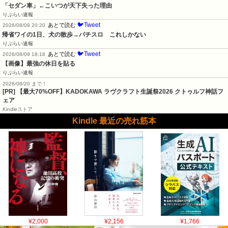
「セダン車」←こいつが天下失った理由
りぷらい速報
🐦Tweet
あとで読む
2026/08/09 20:20
帰省ワイの1日、犬の散歩→パチスロ　これしかない
りぷらい速報
🐦Tweet
あとで読む
2026/08/09 18:18
【画像】最強の休日を貼る
りぷらい速報
2026/08/20 まで！
[PR]
【最大70%OFF】KADOKAWA ラヴクラフト生誕祭2026 クトゥルフ神話フ
ェア
Kindleストア
Kindle 最近の売れ筋本
¥2,000
¥2,156
¥1,766