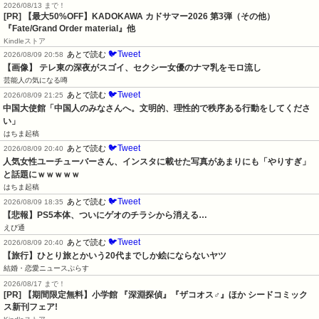
2026/08/13 まで！
[PR]
【最大50%OFF】KADOKAWA カドサマー2026 第3弾（その他）
『Fate/Grand Order material』他
Kindleストア
🐦Tweet
あとで読む
2026/08/09 20:58
【画像】 テレ東の深夜がスゴイ、セクシー女優のナマ乳をモロ流し
芸能人の気になる噂
🐦Tweet
あとで読む
2026/08/09 21:25
中国大使館「中国人のみなさんへ。文明的、理性的で秩序ある行動をしてくださ
い」
はちま起稿
🐦Tweet
あとで読む
2026/08/09 20:40
人気女性ユーチューバーさん、インスタに載せた写真があまりにも「やりすぎ」
と話題にｗｗｗｗｗ
はちま起稿
🐦Tweet
あとで読む
2026/08/09 18:35
【悲報】PS5本体、ついにゲオのチラシから消える…
えび通
🐦Tweet
あとで読む
2026/08/09 20:40
【旅行】ひとり旅とかいう20代までしか絵にならないヤツ
結婚・恋愛ニュースぷらす
2026/08/17 まで！
[PR] 【期間限定無料】小学館 『深淵探偵』『ザコオス♂』ほか シードコミック
ス新刊フェア!