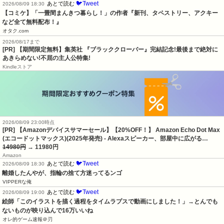
🐦Tweet
あとで読む
2026/08/09 18:30
【コミケ】「一畳間まんきつ暮らし！」の作者『新刊、タペストリー、アクキー
など全て無料配布！』
オタク.com
2026/08/17まで
[PR] 【期間限定無料】集英社 『ブラッククローバー』完結記念!最後まで絶対に
あきらめない!不屈の主人公特集!
Kindleストア
2026/08/09 23:00時点
[PR] 【Amazonデバイスサマーセール】【20%OFF！】 Amazon Echo Dot Max
(エコードットマックス)(2025年発売) - Alexaスピーカー、部屋中に広がる…
14980円
→ 11980円
Amazon
🐦Tweet
あとで読む
2026/08/09 18:30
離婚したんやが、指輪の捨て方迷ってるンゴ
VIPPERな俺
🐦Tweet
あとで読む
2026/08/09 19:00
絵師「このイラストを描く過程をタイムラプスで動画にしました！」→とんでも
ないものが映り込んで16万いいね
オレ的ゲーム速報＠刃