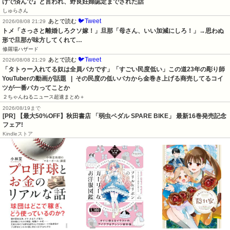
けで済んで』と言われ、野良妊婦認定までされた話
しゅらさん
🐦Tweet
あとで読む
2026/08/08 21:29
トメ「さっさと離婚しろクソ嫁！」旦那「母さん、いい加減にしろ！」→思わぬ
形で旦那が味方してくれて…
修羅場ハザード
🐦Tweet
あとで読む
2026/08/08 21:29
「タトゥー入れてる奴は全員バカです」「すごい民度低い」この道23年の彫り師
YouTuberの動画が話題   |  その民度の低いバカから金巻き上げる商売してるコイ
ツが一番バカってことか
２ちゃんねるニュース超速まとめ＋
2026/08/19まで
[PR] 【最大50%OFF】秋田書店 「弱虫ペダル SPARE BIKE」 最新16巻発売記念
フェア!
Kindleストア