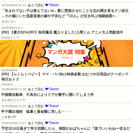
🐦Tweet
あとで読む
2026/08/08 22:13
「生まれてない子は覚えてないw」妻に堕胎させたことを忘れ開き直るクソ叔父
→その場にいた流産直後の嫁や子供など『10人』が泣き叫ぶ地獄絵図へ
まなにゅ～
2026/09/05まで
[PR] 【最大50%OFF】秋田書店 魔入りました!入間くん アニメ大人気配信中
Kindleストア
2026/08/09
[PR] 【らくらくベビー】ママ・パパ向け特典多数 おむつや日用品がクーポンで
毎日おトク
Amazon
🐦Tweet
あとで読む
2026/08/08 21:26
中国製自動車、不具合によりドアが勝手に開いてしまう件
まとめたニュース
🐦Tweet
あとで読む
2026/08/08 21:27
甲子園出場校　猛暑と資金難に苦しむ・・・
ぶる速-VIP
🐦Tweet
あとで読む
2026/08/08 21:27
予定日10日過ぎて帝王切開したら、病院のおばちゃんに『楽でいいわねー切るだ