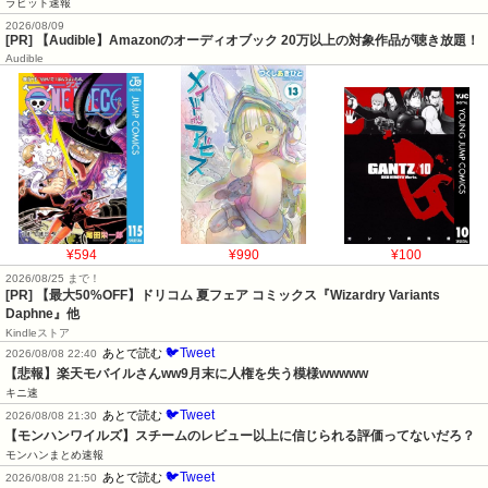
ラビット速報
2026/08/09
[PR] 【Audible】Amazonのオーディオブック 20万以上の対象作品が聴き放題！
Audible
¥594
¥990
¥100
2026/08/25 まで！
[PR]
【最大50%OFF】ドリコム 夏フェア コミックス『Wizardry Variants
Daphne』他
Kindleストア
🐦Tweet
あとで読む
2026/08/08 22:40
【悲報】楽天モバイルさんww9月末に人権を失う模様wwwww
キニ速
🐦Tweet
あとで読む
2026/08/08 21:30
【モンハンワイルズ】スチームのレビュー以上に信じられる評価ってないだろ？
モンハンまとめ速報
🐦Tweet
あとで読む
2026/08/08 21:50