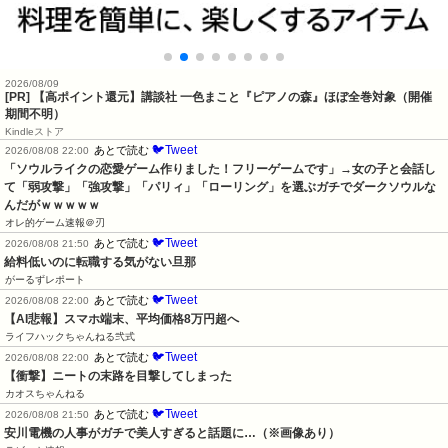
2026/08/09
[PR]
【高ポイント還元】講談社 一色まこと『ピアノの森』ほぼ全巻対象（開催
期間不明）
Kindleストア
🐦Tweet
あとで読む
2026/08/08 22:00
「ソウルライクの恋愛ゲーム作りました！フリーゲームです」→女の子と会話し
て「弱攻撃」「強攻撃」「パリィ」「ローリング」を選ぶガチでダークソウルな
んだがｗｗｗｗｗ
オレ的ゲーム速報＠刃
🐦Tweet
あとで読む
2026/08/08 21:50
給料低いのに転職する気がない旦那
がーるずレポート
🐦Tweet
あとで読む
2026/08/08 22:00
【AI悲報】スマホ端末、平均価格8万円超へ
ライフハックちゃんねる弐式
🐦Tweet
あとで読む
2026/08/08 22:00
【衝撃】ニートの末路を目撃してしまった
カオスちゃんねる
🐦Tweet
あとで読む
2026/08/08 21:50
安川電機の人事がガチで美人すぎると話題に…（※画像あり）