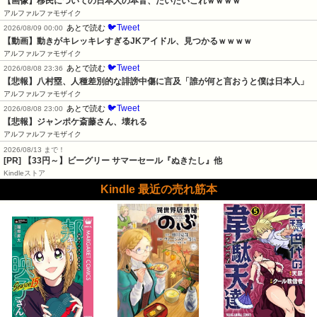
【画像】移民についての日本人の本音、だいたいこれｗｗｗｗ
アルファルファモザイク
🐦Tweet
あとで読む
2026/08/09 00:00
【動画】動きがキレッキレすぎるJKアイドル、見つかるｗｗｗｗ
アルファルファモザイク
🐦Tweet
あとで読む
2026/08/08 23:36
【悲報】八村塁、人種差別的な誹謗中傷に言及「誰が何と言おうと僕は日本人」
アルファルファモザイク
🐦Tweet
あとで読む
2026/08/08 23:00
【悲報】ジャンポケ斎藤さん、壊れる
アルファルファモザイク
2026/08/13 まで！
[PR]
【33円～】ビーグリー サマーセール『ぬきたし』他
Kindleストア
Kindle 最近の売れ筋本