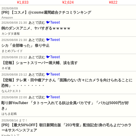
¥1,833
¥2,624
¥822
2026/08/09
[PR] 【コスメ】@cosme週間総合クチコミランキング
Amazon
🐦Tweet
あとで読む
2026/08/08 21:30
例のダンスアニメ、ヤバすぎるｗｗｗｗｗ
カンダタ速報
🐦Tweet
あとで読む
2026/08/08 21:30
シカ「全部喰った」 祭り中止
まとめブレイド
🐦Tweet
あとで読む
2026/08/08 23:12
【悲報】ショートスリーパー堀大輔、涙を流す
ネギ速
🐦Tweet
あとで読む
2026/08/08 23:12
【悲報】テレ東・田中瞳アナさん「面識のない方々にカメラを向けられることに
恐怖」・・・・・・・・・
なんJクエスト
🐦Tweet
あとで読む
2026/08/08 22:00
彫り師YouTuber 「タトゥー入れてる奴は全員バカです」「バカは5000円が好
き」
はちま起稿
2026/08/14 まで！
[PR] 【最大50%OFF】朝日新聞出版 「203号室」配信記念!身の毛もよだつホラ
ー&サスペンスフェア
Kindleストア