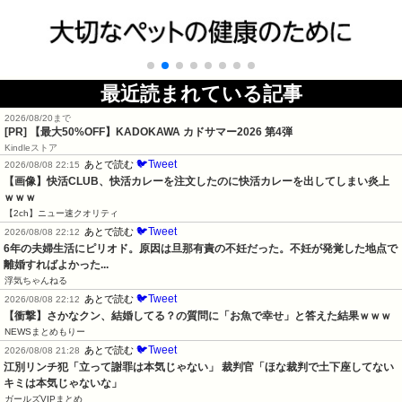
最近読まれている記事
2026/08/20まで
[PR]
【最大50%OFF】KADOKAWA カドサマー2026 第4弾
Kindleストア
🐦Tweet
あとで読む
2026/08/08 22:15
【画像】快活CLUB、快活カレーを注文したのに快活カレーを出してしまい炎上
ｗｗｗ
【2ch】ニュー速クオリティ
🐦Tweet
あとで読む
2026/08/08 22:12
6年の夫婦生活にピリオド。原因は旦那有責の不妊だった。不妊が発覚した地点で
離婚すればよかった...
浮気ちゃんねる
🐦Tweet
あとで読む
2026/08/08 22:12
【衝撃】さかなクン、結婚してる？の質問に「お魚で幸せ」と答えた結果ｗｗｗ
NEWSまとめもりー
🐦Tweet
あとで読む
2026/08/08 21:28
江別リンチ犯「立って謝罪は本気じゃない」 裁判官「ほな裁判で土下座してない
キミは本気じゃないな」
ガールズVIPまとめ