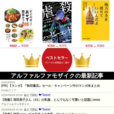
¥880
→ ¥440
¥759
→ ¥379
¥770
→ ¥385
アルファルファモザイクの最新記事
2026/08/09
[PR] 【マンガ】『秋田書店』セール・キャンペーン中のマンガ本まとめ
Kindleストア
🐦Tweet
あとで読む
2026/08/09 02:00
【画像】深田恭子さん（43）の私服、とんでもなく可愛いと話題にwww
アルファルファモザイク
🐦Tweet
あとで読む
2026/08/09 01:00