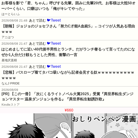
お客様を影で「君、ちゃん」呼びする先輩。因みに先輩20代、お客様は大抵50オ
ーバーくらい。口癖はいつも「俺がキレてやった」
はーとらいふ
🐦Tweet
あとで読む
2026/08/08 21:48
【朗報】ジョジョのジョセフさん「努力C才能A血統S」←コイツが人気ある理由
ｗｗｗ
アニはつ
🐦Tweet
あとで読む
2026/08/08 21:47
はじめましてに近い40代後半男性とランチ。だがランチ奢るって言ってたのにな
ぜか1人分だけ頼もうとした男性、衝撃の一言
基地沢直樹
🐦Tweet
あとで読む
2026/08/08 21:47
【悲報】バスローブ着てタバコ吸いながら記者会見する奴ｗｗｗｗｗｗｗｗｗｗ
ｗｗｗｗ
なんJ PRIDE
2026/08/09
[PR] 【この一冊】「次にくるライトノベル大賞2025」受賞『異世界転生ダンジ
ョンマスター 温泉ダンジョンを作る』『異世界転生勧誘詐欺』
Kindleストア
¥660