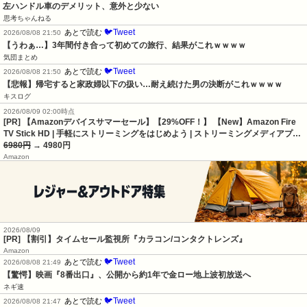
左ハンドル車のデメリット、意外と少ない
思考ちゃんねる
🐦Tweet
あとで読む
2026/08/08 21:50
【うわぁ…】3年間付き合って初めての旅行、結果がこれｗｗｗｗ
気団まとめ
🐦Tweet
あとで読む
2026/08/08 21:50
【悲報】帰宅すると家政婦以下の扱い…耐え続けた男の決断がこれｗｗｗｗ
キスログ
2026/08/09 02:00時点
[PR] 【Amazonデバイスサマーセール】【29%OFF！】 【New】Amazon Fire
TV Stick HD | 手軽にストリーミングをはじめよう | ストリーミングメディアプ…
6980円
→ 4980円
Amazon
2026/08/09
[PR] 【割引】タイムセール監視所『カラコン/コンタクトレンズ』
Amazon
🐦Tweet
あとで読む
2026/08/08 21:49
【驚愕】映画『8番出口』、公開から約1年で金ロー地上波初放送へ
ネギ速
🐦Tweet
あとで読む
2026/08/08 21:47