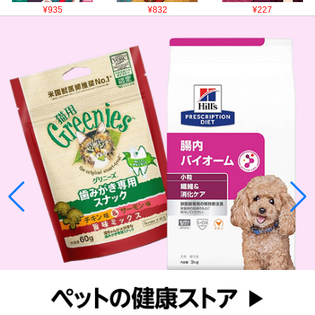
¥935
¥832
¥227