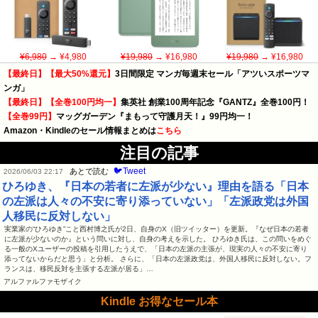
¥6,980
→ ¥4,980
¥19,980
→ ¥16,980
¥19,980
→ ¥16,980
【最終日】【最大50%還元】
3日間限定 マンガ毎週末セール「アツいスポーツマ
ンガ」
【最終日】【全巻100円均一】
集英社 創業100周年記念『GANTZ』全巻100円！
【全巻99円】
マッグガーデン『まもって守護月天！』99円均一！
Amazon・Kindleのセール情報まとめは
こちら
注目の記事
🐦Tweet
あとで読む
2026/06/03 22:17
ひろゆき、『日本の若者に左派が少ない』理由を語る「日本
の左派は人々の不安に寄り添っていない」「左派政党は外国
人移民に反対しない」
実業家の“ひろゆき”こと西村博之氏が2日、自身のX（旧ツイッター）を更新。『なぜ日本の若者
に左派が少ないのか』という問いに対し、自身の考えを示した。 ひろゆき氏は、この問いをめぐ
る一般のXユーザーの投稿を引用したうえで、「日本の左派の主張が、現実の人々の不安に寄り
添ってないからだと思う」と分析。 さらに、「日本の左派政党は、外国人移民に反対しない。フ
ランスは、移民反対を主張する左派が居る」…
アルファルファモザイク
Kindle お得なセール本