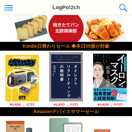
LogPo!2ch
Kindle日替わりセール ◆本日50冊が対象
¥1,430
→ ¥299
¥1,870
→ ¥499
¥1,620
→ ¥499
Amazonデバイスサマーセール