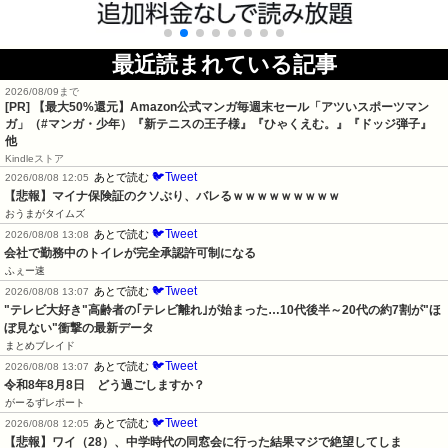
最近読まれている記事
2026/08/09まで
[PR]
【最大50%還元】Amazon公式マンガ毎週末セール「アツいスポーツマン
ガ」（#マンガ・少年）『新テニスの王子様』『ひゃくえむ。』『ドッジ弾子』
他
Kindleストア
🐦Tweet
あとで読む
2026/08/08 12:05
【悲報】マイナ保険証のクソぶり、バレるｗｗｗｗｗｗｗｗｗ
おうまがタイムズ
🐦Tweet
あとで読む
2026/08/08 13:08
会社で勤務中のトイレが完全承認許可制になる
ふぇー速
🐦Tweet
あとで読む
2026/08/08 13:07
"テレビ大好き"高齢者の｢テレビ離れ｣が始まった…10代後半～20代の約7割が"ほ
ぼ見ない"衝撃の最新データ
まとめブレイド
🐦Tweet
あとで読む
2026/08/08 13:07
令和8年8月8日　どう過ごしますか？
がーるずレポート
🐦Tweet
あとで読む
2026/08/08 12:05
【悲報】ワイ（28）、中学時代の同窓会に行った結果マジで絶望してしま