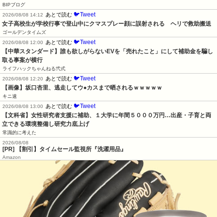
BIPブログ
🐦Tweet
あとで読む
2026/08/08 14:12
女子高校生が学校行事で登山中にクマスプレー顔に誤射される　ヘリで救助搬送
ゴールデンタイムズ
🐦Tweet
あとで読む
2026/08/08 12:00
【中華スタンダード】誰も欲しがらないEVを「売れたこと」にして補助金を騙し
取る事案が横行
ライフハックちゃんねる弐式
🐦Tweet
あとで読む
2026/08/08 12:20
【画像】坂口杏里、逃走してウ●カスまで晒されるｗｗｗｗｗ
キニ速
🐦Tweet
あとで読む
2026/08/08 13:00
【文科省】女性研究者支援に補助、１大学に年間５０００万円…出産・子育と両
立できる環境整備し研究力底上げ
常識的に考えた
2026/08/08
[PR] 【割引】タイムセール監視所『洗濯用品』
Amazon