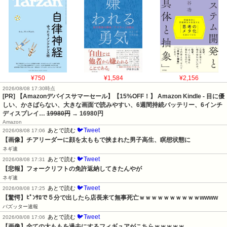
¥750
¥1,584
¥2,156
2026/08/08 17:30時点
[PR] 【Amazonデバイスサマーセール】【15%OFF！】 Amazon Kindle - 目に優
しい、かさばらない、大きな画面で読みやすい、6週間持続バッテリー、6インチ
ディスプレイ…
19980円
→ 16980円
Amazon
🐦Tweet
あとで読む
2026/08/08 17:06
【画像】チアリーダーに顔を太ももで挟まれた男子高生、瞑想状態に
ネギ速
🐦Tweet
あとで読む
2026/08/08 17:31
【悲報】フォークリフトの免許返納してきたんやが
ネギ速
🐦Tweet
あとで読む
2026/08/08 17:25
【驚愕】ﾋﾟﾝｻﾛで５分で出したら店長来て無事死亡ｗｗｗｗｗｗｗｗｗｗwwww
バズッター速報
🐦Tweet
あとで読む
2026/08/08 17:06
【画像】全ての太ももを過去にするフィギュアがこちらｗｗｗｗｗ