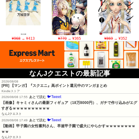
¥968
→ ¥413
¥770
→ ¥365
¥869
→ ¥352
なんJクエストの最新記事
2026/08/08
[PR] 【マンガ】『スクエニ』高ポイント還元中のマンガまとめ
Kindleストア
🐦Tweet
あとで読む
2026/08/08 17:55
【画像】キャミィさんの最新フィギュア（18万8000円）、ガチで作り込みがエグ
すぎるｗｗｗｗｗｗｗｗｗｗ
なんJクエスト
🐦Tweet
あとで読む
2026/08/08 17:49
【動画】甲子園の女性審判さん、早速甲子園で盛大にやらかすｗｗｗｗｗｗｗｗ
ｗｗ
なんJクエスト