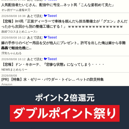
人気配信者たいじさん、配信中に号泣…ネット民「こんな姿初めて見た」
オレ的ゲーム速報＠刃
🐦Tweet
あとで読む
2026/08/08 16:38
【悲報】ﾈｯﾄ民「正規ディーラーで車検を頼んだら担当整備士が「グエン」さんだ
ったから次回から別の整備工場にする！」 ｗｗｗｗｗｗｗｗｗｗｗｗｗｗｗｗ
政経ワロスまとめニュース♪
🐦Tweet
あとで読む
2026/08/08 16:12
嫁の手作りのベビー用品を父が他人にプレゼント。許可を出した俺は嫁から非難
轟轟で離婚危機に...
浮気ちゃんねる
🐦Tweet
あとで読む
2026/08/08 16:12
【悲報】ドン・キホーテ、『悲惨な状態』になってしまう・・・・
NEWSまとめもりー
2026/08/08
[PR] 【特集】水・ゼリー・パウダー・トイレ… ペットの防災特集
Amazon