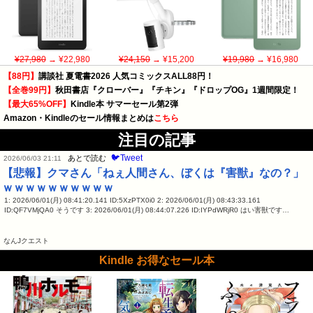
¥27,980
→ ¥22,980
¥24,150
→ ¥15,200
¥19,980
→ ¥16,980
【88円】
講談社 夏電書2026 人気コミックスALL88円！
【全巻99円】
秋田書店『クローバー』『チキン』『ドロップOG』1週間限定！
【最大65%OFF】
Kindle本 サマーセール第2弾
Amazon・Kindleのセール情報まとめは
こちら
注目の記事
🐦Tweet
あとで読む
2026/06/03 21:11
【悲報】クマさん「ねぇ人間さん、ぼくは『害獣』なの？」
ｗｗｗｗｗｗｗｗｗｗ
1: 2026/06/01(月) 08:41:20.141 ID:5XzPTX0i0 2: 2026/06/01(月) 08:43:33.161
ID:QF7VMjQA0 そうです 3: 2026/06/01(月) 08:44:07.226 ID:IYPdWRjR0 はい害獣です…
なんJクエスト
Kindle お得なセール本