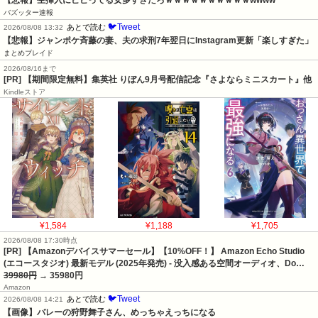
バズッター速報
🐦Tweet
あとで読む
2026/08/08 13:32
【悲報】ジャンポケ斉藤の妻、夫の求刑7年翌日にInstagram更新「楽しすぎた」
まとめブレイド
2026/08/16まで
[PR] 【期間限定無料】集英社 りぼん9月号配信記念『さよならミニスカート』他
Kindleストア
¥1,584
¥1,188
¥1,705
2026/08/08 17:30時点
[PR] 【Amazonデバイスサマーセール】【10%OFF！】 Amazon Echo Studio
(エコースタジオ) 最新モデル (2025年発売) - 没入感ある空間オーディオ、Do…
39980円
→ 35980円
Amazon
🐦Tweet
あとで読む
2026/08/08 14:21
【画像】バレーの狩野舞子さん、めっちゃえっちになる