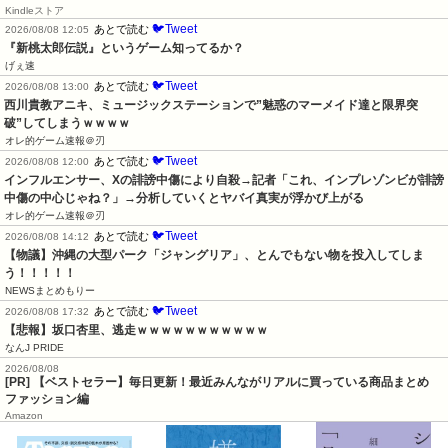
Kindleストア
🐦Tweet
あとで読む
2026/08/08 12:05
『新桃太郎伝説』というゲーム知ってるか？
げぇ速
🐦Tweet
あとで読む
2026/08/08 13:00
西川貴教アニキ、ミュージックステーションで”魅惑のマーメイド達と限界突
破”してしまうｗｗｗｗ
オレ的ゲーム速報＠刃
🐦Tweet
あとで読む
2026/08/08 12:00
インフルエンサー、Xの誹謗中傷により自殺→記者「これ、インプレゾンビが誹謗
中傷の中心じゃね？」→分析していくとヤバイ真実が浮かび上がる
オレ的ゲーム速報＠刃
🐦Tweet
あとで読む
2026/08/08 14:12
【物議】沖縄の大型パーク「ジャングリア」、とんでもない物を投入してしま
う！！！！！
NEWSまとめもりー
🐦Tweet
あとで読む
2026/08/08 17:32
【悲報】坂口杏里、逃走ｗｗｗｗｗｗｗｗｗｗｗ
なんJ PRIDE
2026/08/08
[PR] 【ベストセラー】毎日更新！最近みんながリアルに買っている商品まとめ
ファッション編
Amazon