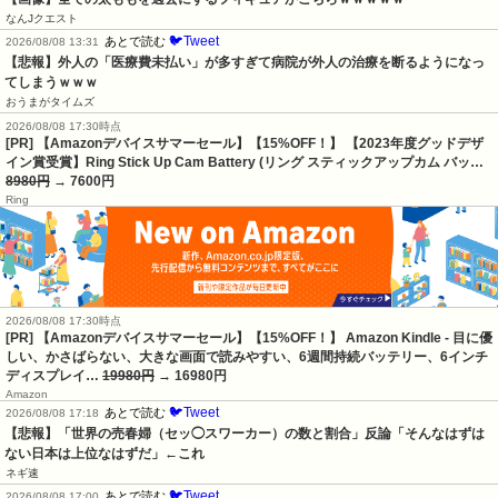
なんJクエスト
🐦Tweet
あとで読む
2026/08/08 13:31
【悲報】外人の「医療費未払い」が多すぎて病院が外人の治療を断るようになっ
てしまうｗｗｗ
おうまがタイムズ
2026/08/08 17:30時点
[PR] 【Amazonデバイスサマーセール】【15%OFF！】 【2023年度グッドデザ
イン賞受賞】Ring Stick Up Cam Battery (リング スティックアップカム バッ…
8980円
→ 7600円
Ring
2026/08/08 17:30時点
[PR] 【Amazonデバイスサマーセール】【15%OFF！】 Amazon Kindle - 目に優
しい、かさばらない、大きな画面で読みやすい、6週間持続バッテリー、6インチ
ディスプレイ…
19980円
→ 16980円
Amazon
🐦Tweet
あとで読む
2026/08/08 17:18
【悲報】「世界の売春婦（セッ◯スワーカー）の数と割合」反論「そんなはずは
ない日本は上位なはずだ」←これ
ネギ速
🐦Tweet
あとで読む
2026/08/08 17:00