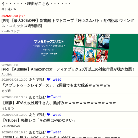
う・・・・・・理由がこちら・・・・・・
今日速2ch
2026/08/08まで
[PR] 【最大30%OFF】新書館 トマトスープ「奸臣スムバト」配信記念 ウィング
ス・コミックス既刊割引
Kindleストア
2026/08/08
[PR] 【Audible】Amazonのオーディオブック 20万以上の対象作品が聴き放題！
Audible
🐦Tweet
あとで読む
2026/08/08 12:00
「スプラトゥーンレイダース」、2周目でもまだ緑茶ｗｗｗｗｗｗ
えび通
🐦Tweet
あとで読む
2026/08/08 13:09
【画像】JRAの女性騎手さん、陰好みｗｗｗｗｗｗｗｗｗｗｗｗｗｗ
うしみつ
🐦Tweet
あとで読む
2026/08/08 13:00
【VTuber】柘榴シロ「その男はやめなさい」
VTuberNews
🐦Tweet
あとで読む
2026/08/08 16:25
【悲報】生挿入にビビってる女多すぎだろｗｗｗｗｗｗｗｗｗｗwwww