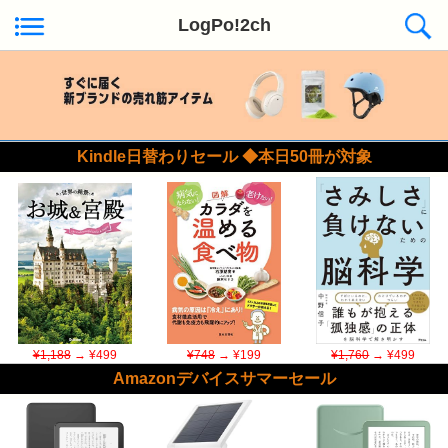
LogPo!2ch
Kindle日替わりセール ◆本日50冊が対象
¥1,188
→ ¥499
¥748
→ ¥199
¥1,760
→ ¥499
Amazonデバイスサマーセール