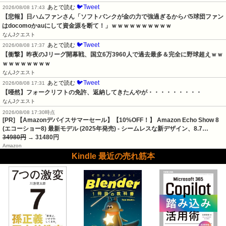
🐦Tweet
あとで読む
2026/08/08 17:43
【悲報】日ハムファンさん「ソフトバンクが金の力で強過ぎるからパ5球団ファン
はdocomoかauにして資金源を断て！」ｗｗｗｗｗｗｗｗｗｗ
なんJクエスト
🐦Tweet
あとで読む
2026/08/08 17:37
【衝撃】昨夜のJリーグ開幕戦、国立6万3960人で過去最多＆完全に野球超えｗｗ
ｗｗｗｗｗｗｗｗ
なんJクエスト
🐦Tweet
あとで読む
2026/08/08 17:31
【唖然】フォークリフトの免許、返納してきたんやが・・・・・・・・・
なんJクエスト
2026/08/08 17:30時点
[PR] 【Amazonデバイスサマーセール】【10%OFF！】 Amazon Echo Show 8
(エコーショー8) 最新モデル (2025年発売) - シームレスな新デザイン、8.7…
34980円
→ 31480円
Amazon
Kindle 最近の売れ筋本