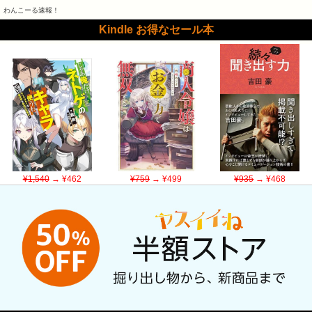
わんこーる速報！
Kindle お得なセール本
¥1,540
→ ¥462
¥759
→ ¥499
¥935
→ ¥468