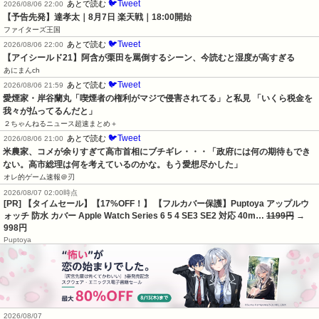
🐦Tweet
あとで読む
2026/08/06 22:00
【予告先発】達孝太｜8月7日 楽天戦｜18:00開始
ファイターズ王国
🐦Tweet
あとで読む
2026/08/06 22:00
【アイシールド21】阿含が栗田を罵倒するシーン、今読むと湿度が高すぎる
あにまんch
🐦Tweet
あとで読む
2026/08/06 21:59
愛煙家・岸谷蘭丸「喫煙者の権利がマジで侵害されてる」と私見 「いくら税金を
我々が払ってるんだと」
２ちゃんねるニュース超速まとめ＋
🐦Tweet
あとで読む
2026/08/06 21:00
米農家、コメが余りすぎて高市首相にブチギレ・・・「政府には何の期待もでき
ない。高市総理は何を考えているのかな。もう愛想尽かした」
オレ的ゲーム速報＠刃
2026/08/07 02:00時点
[PR] 【タイムセール】【17%OFF！】 【フルカバー保護】Puptoya アップルウ
ォッチ 防水 カバー Apple Watch Series 6 5 4 SE3 SE2 対応 40m…
1199円
→
998円
Puptoya
2026/08/07