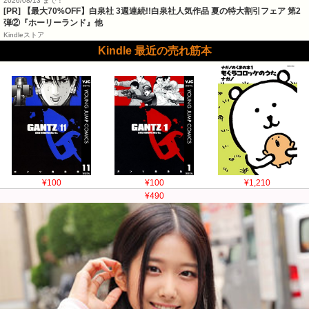
2026/08/13 まで！
[PR] 【最大70%OFF】白泉社 3週連続!!白泉社人気作品 夏の特大割引フェア 第2
弾②『ホーリーランド』他
Kindleストア
Kindle 最近の売れ筋本
¥100
¥100
¥1,210
¥490