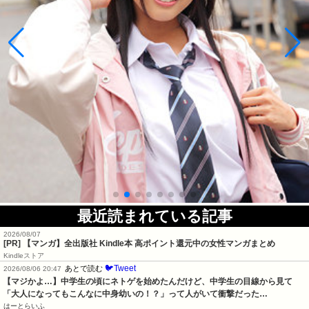
最近読まれている記事
2026/08/07
[PR] 【マンガ】全出版社 Kindle本 高ポイント還元中の女性マンガまとめ
Kindleストア
🐦Tweet
あとで読む
2026/08/06 20:47
【マジかよ…】中学生の頃にネトゲを始めたんだけど、中学生の目線から見て
「大人になってもこんなに中身幼いの！？」って人がいて衝撃だった…
はーとらいふ