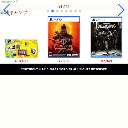
Kindleストア
¥1,028
¥18,480
¥7,939
¥7,949
COPYRIGHT © 2010-2026 LOGPO.JP ALL RIGHTS RESERVED