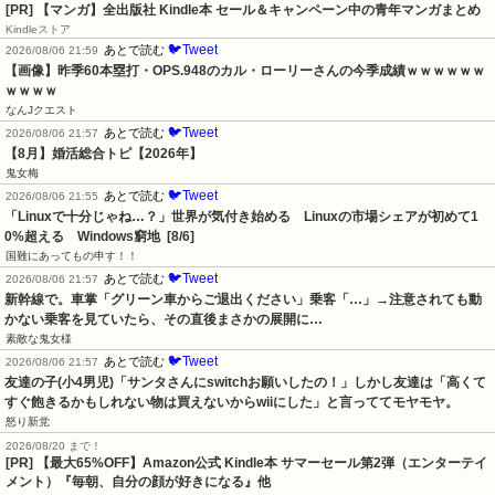
[PR] 【マンガ】全出版社 Kindle本 セール＆キャンペーン中の青年マンガまとめ
Kindleストア
🐦Tweet
あとで読む
2026/08/06 21:59
【画像】昨季60本塁打・OPS.948のカル・ローリーさんの今季成績ｗｗｗｗｗｗ
ｗｗｗｗ
なんJクエスト
🐦Tweet
あとで読む
2026/08/06 21:57
【8月】婚活総合トピ【2026年】
鬼女梅
🐦Tweet
あとで読む
2026/08/06 21:55
「Linuxで十分じゃね…？」世界が気付き始める　Linuxの市場シェアが初めて1
0%超える　Windows窮地  [8/6]
国難にあってもの申す！！
🐦Tweet
あとで読む
2026/08/06 21:57
新幹線で。車掌「グリーン車からご退出ください」乗客「…」→注意されても動
かない乗客を見ていたら、その直後まさかの展開に…
素敵な鬼女様
🐦Tweet
あとで読む
2026/08/06 21:57
友達の子(小4男児)「サンタさんにswitchお願いしたの！」しかし友達は「高くて
すぐ飽きるかもしれない物は買えないからwiiにした」と言っててモヤモヤ。
怒り新党
2026/08/20 まで！
[PR]
【最大65%OFF】Amazon公式 Kindle本 サマーセール第2弾（エンターテイ
メント）『毎朝、自分の顔が好きになる』他