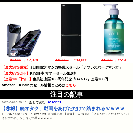
¥3,599
→ ¥2,879
¥40,800
→ ¥34,800
¥1,100
→ ¥554
【最大50%還元】
3日間限定 マンガ毎週末セール「アツいスポーツマンガ」
【最大65%OFF】
Kindle本 サマーセール第2弾
【全巻100円均一】
集英社 創業100周年記念『GANTZ』全巻100円！
Amazon・Kindleのセール情報まとめは
こちら
注目の記事
🐦Tweet
あとで読む
2026/06/03 20:45
【悲報】銃オタク、動画をあげただけで絡まれるｗｗｗｗ
1： 2026/06/03(水) 16:45:55.69 ※関連記事 【画像】この漫画の「ダメ人間」と付き合ってい
る彼女の話、少し怖くて草ｗｗｗｗｗ…