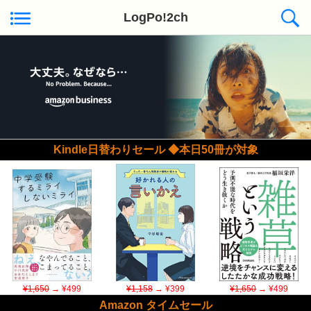
LogPo!2ch
Kindle日替わりセール ◆本日50冊が対象
¥1,650
→ ¥499
¥1,158
→ ¥399
¥1,650
→ ¥499
Amazon タイムセール