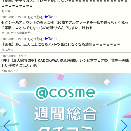
【動画】チャリカス、ブレーキをかけないｗｗｗｗｗｗｗｗｗｗｗｗｗｗｗｗｗ
ｗｗｗｗｗｗｗｗｗ
おる速
🐦Tweet
あとで読む
2026/08/06 22:00
セクシー系アカウントの美人女性「20歳でアルファードを一括で買っちゃう私っ
て素敵」→とんでもないものが映り込んでしまい、終わる
オレ的ゲーム速報＠刃
🐦Tweet
あとで読む
2026/08/06 22:09
【画像】JK、三人以上になるとパ●ツ気にしなくなる法則ｗｗｗｗｗｗｗｗ
うしみつ
2026/08/13 まで！
[PR] 【最大50%OFF】KADOKAWA 簡単!美味い!レシピ本フェア②『世界一美味
しい手抜きごはん』他
Kindleストア