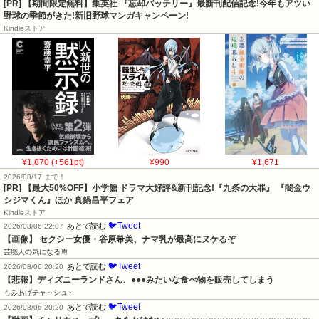
[PR] 【期間限定無料】集英社 『忘却バッテリー』最新刊配信記念!今年もアツい
野球の季節がきた!新旧野球マンガキャンペーン!
Kindleストア
¥1,870 (+561pt)
¥990
¥1,671
2026/08/17 まで！
[PR] 【最大50%OFF】小学館 ドラマ大好評&新刊記念!『九条の大罪』 『闇金ウ
シジマくん』ほか 真鍋昌平フェア
Kindleストア
🐦Tweet
あとで読む
2026/08/06 22:07
【画像】 セクシー女優・谷原希美、ナマ乳が最高にヌケるぞ
芸能人の気になる噂
🐦Tweet
あとで読む
2026/08/06 20:20
【悲報】ディズニーランドさん、●●●みたいな食べ物を販売してしまう
もみあげチャ～シュ～
🐦Tweet
あとで読む
2026/08/06 20:20