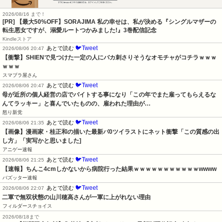
2026/08/16 まで！
[PR] 【最大50%OFF】SORAJIMA 私の幸せは、私が決める『シングルマザーの
転生悪女ですが、溺愛ルートつかみました!』3巻配信記念
Kindleストア
🐦Tweet
あとで読む
2026/08/06 20:47
【衝撃】SHIENで見つけた一定の人にバカ刺さりそうなオモチャがコチラｗｗｗ
ｗｗｗ
スマブラ屋さん
🐦Tweet
あとで読む
2026/08/06 20:47
母が近所の個人経営の店でバイトする事になり「この年でまた雇ってもらえるな
んてラッキー」と喜んでいたものの、雇われた理由が…
怒り新党
🐦Tweet
あとで読む
2026/08/06 21:35
【画像】漫画家・桂正和の描いた最新パ0ツイラストにネット衝撃「この質感の出
し方」「実写かと思いました]
アニゲー速報
🐦Tweet
あとで読む
2026/08/06 21:25
【速報】ちんこ4cmしかないから病院行った結果ｗｗｗｗｗｗｗｗｗｗｗwwww
バズッター速報
🐦Tweet
あとで読む
2026/08/06 22:07
二軍で無双状態の山川穂高さんが一軍に上がれない理由
フィルダースチョイス
2026/08/18まで