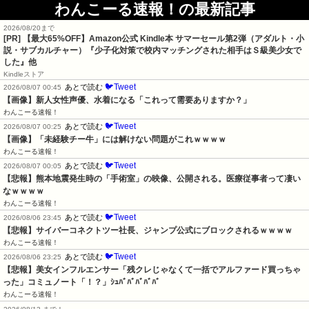
わんこーる速報！の最新記事
2026/08/20まで
[PR]
【最大65%OFF】Amazon公式 Kindle本 サマーセール第2弾（アダルト・小
説・サブカルチャー）『少子化対策で校内マッチングされた相手はＳ級美少女で
した』他
Kindleストア
🐦Tweet
あとで読む
2026/08/07 00:45
【画像】新人女性声優、水着になる「これって需要ありますか？」
わんこーる速報！
🐦Tweet
あとで読む
2026/08/07 00:25
【画像】「未経験チー牛」には解けない問題がこれｗｗｗｗ
わんこーる速報！
🐦Tweet
あとで読む
2026/08/07 00:05
【悲報】熊本地震発生時の「手術室」の映像、公開される。医療従事者って凄い
なｗｗｗｗ
わんこーる速報！
🐦Tweet
あとで読む
2026/08/06 23:45
【悲報】サイバーコネクトツー社長、ジャンプ公式にブロックされるｗｗｗｗ
わんこーる速報！
🐦Tweet
あとで読む
2026/08/06 23:25
【悲報】美女インフルエンサー「残クレじゃなくて一括でアルファード買っちゃ
った」コミュノート「！？」ｼｭﾊﾞﾊﾞﾊﾞﾊﾞﾊﾞ
わんこーる速報！