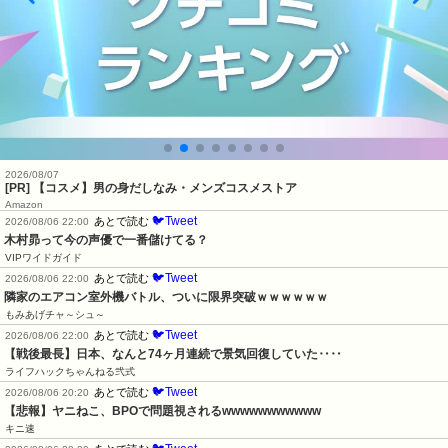
2026/08/07
[PR] 【コスメ】男の身だしなみ・メンズコスメストア
Amazon
🐦Tweet
あとで読む
2026/08/06 22:00
木村昴って今の声優で一番儲けてる？
VIPワイドガイド
🐦Tweet
あとで読む
2026/08/06 22:00
隣家のエアコン室外機バトル、ついに限界突破ｗｗｗｗｗｗ
もみあげチャ～シュ～
🐦Tweet
あとで読む
2026/08/06 22:00
【戦後最長】日本、なんと74ヶ月連続で景気回復していた‥‥
ライフハックちゃんねる弐式
🐦Tweet
あとで読む
2026/08/06 20:20
【悲報】ヤニねこ、BPOで問題視されるwwwwwwwwwww
キニ速