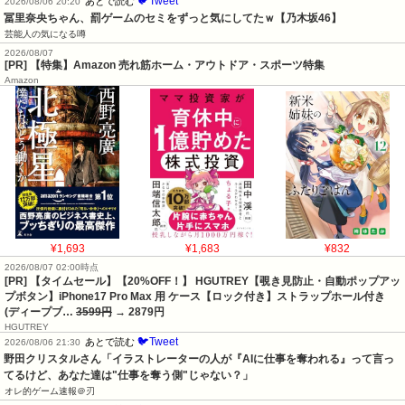
🐦Tweet
あとで読む
2026/08/06 20:20
冨里奈央ちゃん、罰ゲームのセミをずっと気にしてたｗ【乃木坂46】
芸能人の気になる噂
2026/08/07
[PR] 【特集】Amazon 売れ筋ホーム・アウトドア・スポーツ特集
Amazon
¥1,693
¥1,683
¥832
2026/08/07 02:00時点
[PR] 【タイムセール】【20%OFF！】 HGUTREY【覗き見防止・自動ポップアッ
プボタン】iPhone17 Pro Max 用 ケース【ロック付き】ストラップホール付き
(ディープブ…
3599円
→ 2879円
HGUTREY
🐦Tweet
あとで読む
2026/08/06 21:30
野田クリスタルさん「イラストレーターの人が『AIに仕事を奪われる』って言っ
てるけど、あなた達は"仕事を奪う側"じゃない？」
オレ的ゲーム速報＠刃