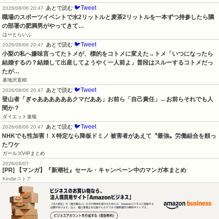
🐦Tweet
あとで読む
2026/08/06 20:47
職場のスポーツイベントで水2リットルと麦茶2リットルを一本ずつ持参したら隣
の部署の肥満男がやってきて…
はーとらいふ
🐦Tweet
あとで読む
2026/08/06 20:47
小梨の私へ嫌味言ってたトメが、標的をコトメに変えた→トメ「いつになったら
結婚するの？結婚して出産してようやく一人前よ」普段はスルーするコトメだっ
たが…
基地沢直樹
🐦Tweet
あとで読む
2026/08/06 20:47
登山者「ぎゃああああああクマだああ」お前ら「自己責任」←お前らそれでも人
間か？
ダイエット速報
🐦Tweet
あとで読む
2026/08/06 20:47
NHKでも性加害！Ｘ特定なら降板ドミノ 被害者があえて〝最強〟労働組合を頼っ
たワケ
ガールズVIPまとめ
2026/08/07
[PR] 【マンガ】『新潮社』セール・キャンペーン中のマンガ本まとめ
Kindleストア