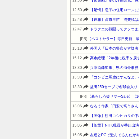
12:50
【復讐劇】妻の浮気発覚。俺
12:50
【驚愕】息子の住宅ローンに
12:48
【速報】高市早苗「消費税は
12:47
ドラクエの戦闘ってクソつま
[PR]
【ベストセラー】毎日更新！
15:13
外国人「日本の警官が容疑者
15:12
高市総理「2年後に税率を戻
13:30
兵庫斎藤知事、県の海外事務
13:30
「コンビニ馬鹿にすんなよ」
13:30
益田250セーブで名球会入り
[PR]
13:06
なろう作家「円安で高市さん
15:06
【画像】餅田コシヒカリの下
15:05
【衝撃】NHK職員が番組出
15:05
友達とPCで遊んでるんだが