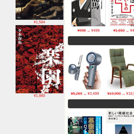
¥1,584
¥998
→ ¥499
¥1,650
→ ¥4
¥5,269
→ ¥3,499
¥19,990
→ ¥18,
¥1,980