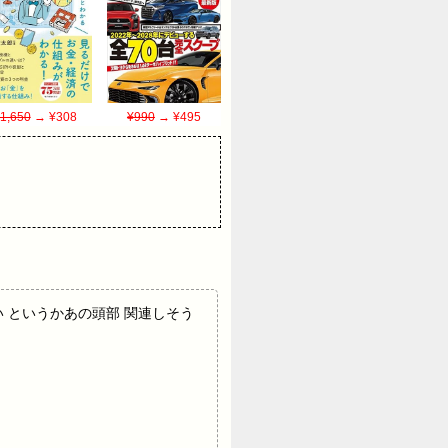
1,650
→ ¥308
¥990
→ ¥495
しい というかあの頭部 関連しそう