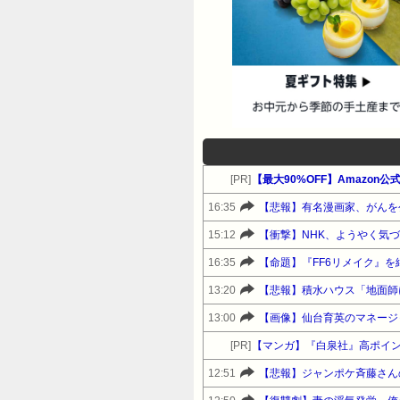
[PR]
16:35
【悲報】有名漫画家、がんを
15:12
【衝撃】NHK、ようやく気
16:35
【命題】『FF6リメイク』
13:20
【悲報】積水ハウス「地面師
13:00
【画像】仙台育英のマネージャー
[PR]
【マンガ】『白泉社』高ポイ
12:51