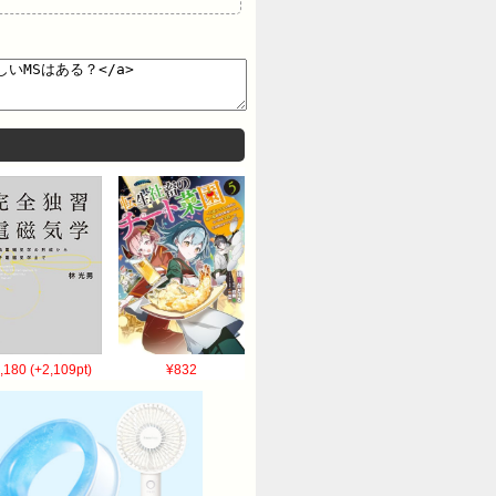
,180 (+2,109pt)
¥832