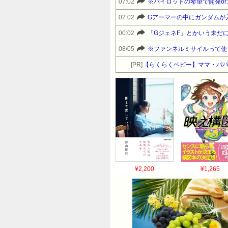
07:02
※パイロットの希望で開発o
02:02
Gアーマーの中にガンダムが
00:02
「GジェネF」とかいう未だ
08/05
※ファンネルミサイルって使
[PR]
【らくらくベビー】ママ・パパ
¥2,200
¥1,265