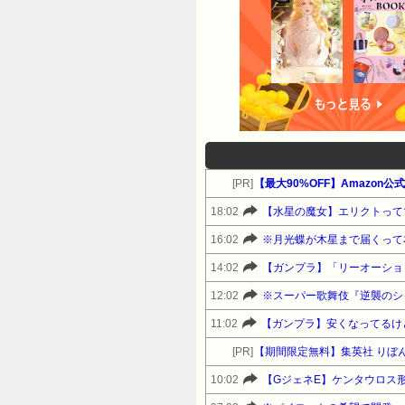
[PR]
【最大90%OFF】Amazon
18:02
【水星の魔女】エリクトって
16:02
※月光蝶が木星まで届くって
14:02
【ガンプラ】「リーオーショ
12:02
※スーパー歌舞伎『逆襲のシ
11:02
【ガンプラ】安くなってるけ
[PR]
【期間限定無料】集英社 りぼ
10:02
【GジェネE】ケンタウロス