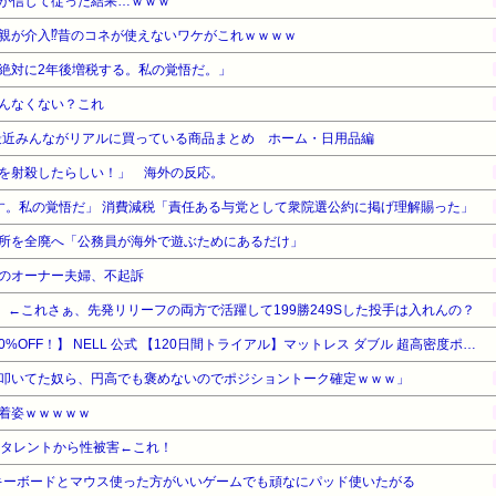
が信じて従った結果…ｗｗｗ
親が介入⁉昔のコネが使えないワケがこれｗｗｗｗ
絶対に2年後増税する。私の覚悟だ。」
んなくない？これ
最近みんながリアルに買っている商品まとめ ホーム・日用品編
を射殺したらしい！」 海外の反応。
す。私の覚悟だ」 消費減税「責任ある与党として衆院選公約に掲げ理解賜った」
所を全廃へ「公務員が海外で遊ぶためにあるだけ」
のオーナー夫婦、不起訴
 ←これさぁ、先発リリーフの両方で活躍して199勝249Sした投手は入れんの？
【暮らし応援サマーSale】【10%OFF！】 NELL 公式 【120日間トライアル】マットレス ダブル 超高密度ポケットコイル1,734個 寝返り特化 体圧分散 防ダニ 抗菌 防臭
叩いてた奴ら、円高でも褒めないのでポジショントーク確定ｗｗｗ」
着姿ｗｗｗｗｗ
演タレントから性被害←これ！
キーボードとマウス使った方がいいゲームでも頑なにパッド使いたがる