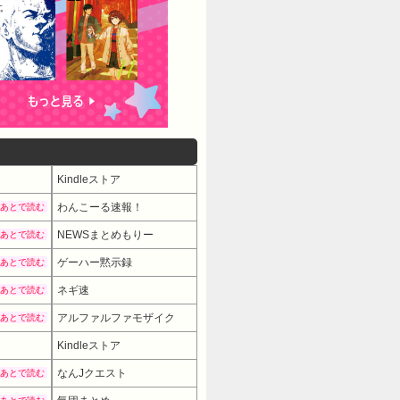
Kindleストア
わんこーる速報！
あとで読む
NEWSまとめもりー
あとで読む
ゲーハー黙示録
あとで読む
ネギ速
あとで読む
アルファルファモザイク
あとで読む
Kindleストア
なんJクエスト
あとで読む