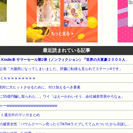
最近読まれている記事
【最大90%OFF】Amazon公式 Kindle本 サマーセール第1弾（ノンフィクション）『世界の大富豪２０００人がこっそり教えてくれたこと』他
公表「大腸癌になってしまいました。肝臓に転移も見られてステージ4です」
づくｗｗｗｗｗｗｗｗｗ
を絶対に大ヒットさせるために、付け加えるべき要素
に55億円騙し取られた…」ワイ「はえーかわいそう…会社滅茶苦茶やろなぁ」
wwwwwwwwwwwwwwwwwww
ント還元中のマンガまとめ
【悲報】ジャンポケ斉藤さんの被害女性「バウムクーヘン売ったりTikTokライブしててムカついたから示談しなかった」・・・・・・・・・