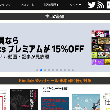
ンキング
ブログ一覧
閲覧履歴▼
リンク▼
ブックマーク
最近読んだ
あとで読む
ネットスーパー
飲食店舗用品
セール情報
注目の記事
Kindle日替わりセール ◆本日50冊が対象