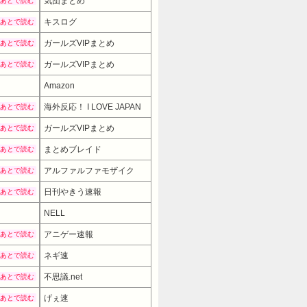
気団まとめ
あとで読む
キスログ
あとで読む
ガールズVIPまとめ
あとで読む
ガールズVIPまとめ
あとで読む
Amazon
海外反応！ I LOVE JAPAN
あとで読む
ガールズVIPまとめ
あとで読む
まとめブレイド
あとで読む
アルファルファモザイク
あとで読む
日刊やきう速報
あとで読む
NELL
109900円
→ 98910円 （18
アニゲー速報
あとで読む
ネギ速
あとで読む
不思議.net
あとで読む
げぇ速
あとで読む