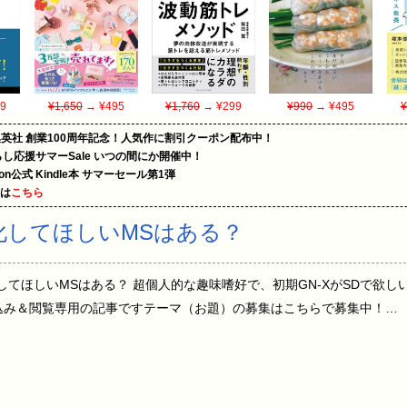
9
¥1,650
→ ¥495
¥1,760
→ ¥299
¥990
→ ¥495
¥
集英社 創業100周年記念！人気作に割引クーポン配布中！
暮らし応援サマーSale いつの間にか開催中！
zon公式 Kindle本 サマーセール第1弾
めは
こちら
化してほしいMSはある？
5 SD化してほしいMSはある？ 超個人的な趣味嗜好で、初期GN-XがSDで欲
込み＆閲覧専用の記事ですテーマ（お題）の募集はこちらで募集中！…