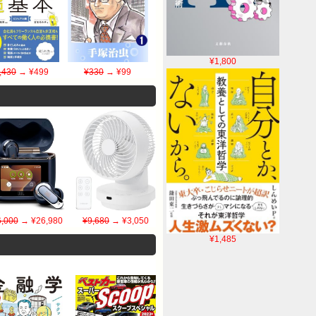
¥1,800
,430
→ ¥499
¥330
→ ¥99
,000
→ ¥26,980
¥9,680
→ ¥3,050
¥1,485