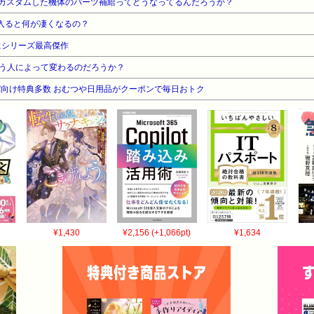
rカスタムした機体のパーツ補給ってどうなってるんだろうか？
入ると何が凄くなるの？
にシリーズ最高傑作
う人によって変わるのだろうか？
向け特典多数 おむつや日用品がクーポンで毎日おトク
¥1,430
¥2,156 (+1,066pt)
¥1,634