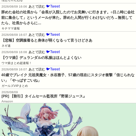
理想ちゃんねる
🐦Tweet
あとで読む
2026/08/09 16:06
辞めた会社の社長から「会長が入院したのでお見舞いに行きます。○日△時に会社
前に集合して」というメールが来た。辞めた人間が行くわけないだろ→無視して
たら、社長からさらに…
キチママ速報
🐦Tweet
あとで読む
2026/08/09 16:07
【悲報】空調服着ると身体が弱くなるって言うけどさあ
ネギ速
🐦Tweet
あとで読む
2026/08/09 16:08
【ウマ娘】デュランダルの私服はほんとよくない
ウマ娘まとめ超速報！
🐦Tweet
あとで読む
2026/08/09 16:07
40歳でブレイク 元祖美魔女・水谷雅子、57歳の現在にスタジオ衝撃「信じられな
い」「やっぱすごいね」
ガールズVIPまとめ
2026/08/09
[PR] 【割引】タイムセール監視所『野菜ジュース』
Amazon