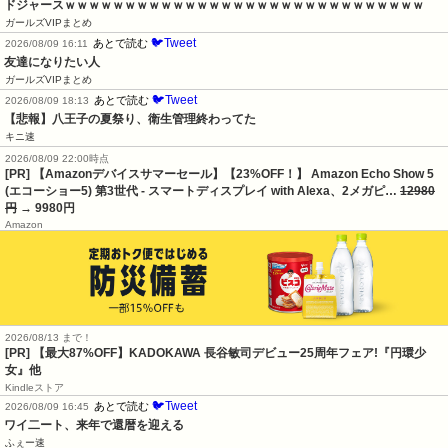
ドジャースｗｗｗｗｗｗｗｗｗｗｗｗｗｗｗｗｗｗｗｗｗｗｗｗｗｗｗｗｗｗ
ガールズVIPまとめ
🐦Tweet
あとで読む
2026/08/09 16:11
友達になりたい人
ガールズVIPまとめ
🐦Tweet
あとで読む
2026/08/09 18:13
【悲報】八王子の夏祭り、衛生管理終わってた
キニ速
2026/08/09 22:00時点
[PR] 【Amazonデバイスサマーセール】【23%OFF！】 Amazon Echo Show 5
(エコーショー5) 第3世代 - スマートディスプレイ with Alexa、2メガピ…
12980
円
→ 9980円
Amazon
2026/08/13 まで！
[PR] 【最大87%OFF】KADOKAWA 長谷敏司デビュー25周年フェア!『円環少
女』他
Kindleストア
🐦Tweet
あとで読む
2026/08/09 16:45
ワイ二ート、来年で還暦を迎える
ふぇー速