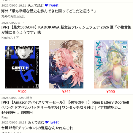
🐦Tweet
あとで読む
2026/08/09 16:11
海外「最も幸運な歴史を歩んできた国ってどこだと思う？」
海外の万国反応記
2026/08/20まで
[PR] 【最大50%OFF】KADOKAWA 新文芸フレッシュフェア 2026 夏『小物貴族
が性に合うようです』他
Kindleストア
¥100
¥862
¥990
2026/08/09 22:00時点
[PR] 【Amazonデバイスサマーセール】【40%OFF！】 Ring Battery Doorbell
(リング ドアベル バッテリーモデル) | ワンタッチ取り付け | ドア前防犯カ…
14980円
→ 8980円
Ring
🐦Tweet
あとで読む
2026/08/09 18:13
台風15号｢チャンホン｣の進路なんやねんこれ