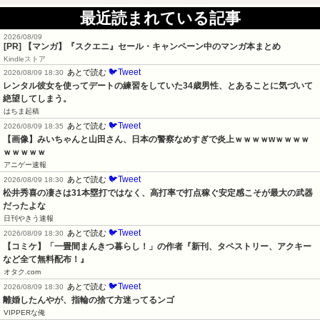
最近読まれている記事
2026/08/09
[PR] 【マンガ】『スクエニ』セール・キャンペーン中のマンガ本まとめ
Kindleストア
🐦Tweet
あとで読む
2026/08/09 18:30
レンタル彼女を使ってデートの練習をしていた34歳男性、とあることに気づいて
絶望してしまう。
はちま起稿
🐦Tweet
あとで読む
2026/08/09 18:35
【画像】みいちゃんと山田さん、日本の警察なめすぎで炎上ｗｗｗｗwｗｗｗｗ
ｗｗｗｗｗ
アニゲー速報
🐦Tweet
あとで読む
2026/08/09 18:30
松井秀喜の凄さは31本塁打ではなく、高打率で打点稼ぐ安定感こそが最大の武器
だったよな
日刊やきう速報
🐦Tweet
あとで読む
2026/08/09 18:30
【コミケ】「一畳間まんきつ暮らし！」の作者『新刊、タペストリー、アクキー
など全て無料配布！』
オタク.com
🐦Tweet
あとで読む
2026/08/09 18:30
離婚したんやが、指輪の捨て方迷ってるンゴ
VIPPERな俺