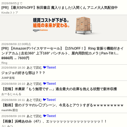
2026/09/05まで
[PR] 【最大50%OFF】秋田書店 魔入りました!入間くん アニメ大人気配信中
Kindleストア
2026/08/09 22:00時点
[PR] 【Amazonデバイスサマーセール】【15%OFF！】 Ring 首振り機能付きイ
ンドアカム | 左右360° 上下169° パンチルト、屋内用防犯カメラ | Pan-Tilt I…
8980円
→ 7600円
Ring
🐦Tweet
あとで読む
2026/08/09 18:30
ジョジョの好きな部は？？？
JUMP速報
🐦Tweet
あとで読む
2026/08/09 16:10
【悲報】米農家「もう無理です…」過去最大の在庫を抱える状態で新米収穫
おーるじゃんる
🐦Tweet
あとで読む
2026/08/09 16:11
【動画】昔のドラマのレ◯プシーン、今見るとアウトすぎるｗｗｗｗｗｗｗｗｗ
mashlife通信
🐦Tweet
あとで読む
2026/08/09 16:09
【画像】浜崎あゆみ（47）、エッッッッッッッッッッッッッッッ！！
うしみつ