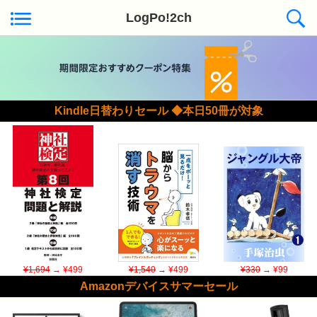
LogPo!2ch
Kindle日替わりセール ◆本日50冊が対象
¥1,694
→ ¥499
¥1,540
→ ¥499
¥330
→ ¥99
Amazonデバイスサマーセール