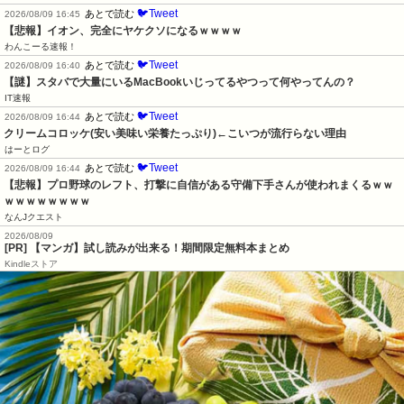
🐦Tweet
あとで読む
2026/08/09 16:45
【悲報】イオン、完全にヤケクソになるｗｗｗｗ
わんこーる速報！
🐦Tweet
あとで読む
2026/08/09 16:40
【謎】スタバで大量にいるMacBookいじってるやつって何やってんの？
IT速報
🐦Tweet
あとで読む
2026/08/09 16:44
クリームコロッケ(安い美味い栄養たっぷり)←こいつが流行らない理由
はーとログ
🐦Tweet
あとで読む
2026/08/09 16:44
【悲報】プロ野球のレフト、打撃に自信がある守備下手さんが使われまくるｗｗ
ｗｗｗｗｗｗｗｗ
なんJクエスト
2026/08/09
[PR] 【マンガ】試し読みが出来る！期間限定無料本まとめ
Kindleストア