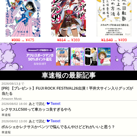
¥990
→ ¥475
¥814
→ ¥369
¥1,540
→ ¥499
車速報の最新記事
2026/08/13まで
[PR] 【プレゼント】FUJI ROCK FESTIVAL26出演！平井大サイン入りグッズが
当たる
Amazon Music
🐦Tweet
あとで読む
2026/08/02 16:00
レクサスLC500って車カッコ良すぎるやろ
車速報
🐦Tweet
あとで読む
2026/08/02 13:00
ポルシェかレクサスかベンツで悩んでるんやけどどれがいいと思う？
車速報