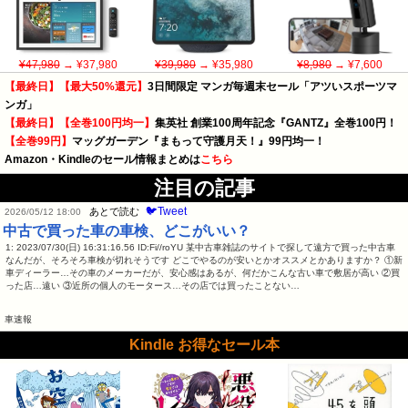
¥47,980
→ ¥37,980
¥39,980
→ ¥35,980
¥8,980
→ ¥7,600
【最終日】【最大50%還元】
3日間限定 マンガ毎週末セール「アツいスポーツマ
ンガ」
【最終日】【全巻100円均一】
集英社 創業100周年記念『GANTZ』全巻100円！
【全巻99円】
マッグガーデン『まもって守護月天！』99円均一！
Amazon・Kindleのセール情報まとめは
こちら
注目の記事
🐦Tweet
あとで読む
2026/05/12 18:00
中古で買った車の車検、どこがいい？
1: 2023/07/30(日) 16:31:16.56 ID:Fi//roYU 某中古車雑誌のサイトで探して遠方で買った中古車
なんだが、そろそろ車検が切れそうです どこでやるのが安いとかオススメとかありますか？ ①新
車ディーラー…その車のメーカーだが、安心感はあるが、何だかこんな古い車で敷居が高い ②買
った店…遠い ③近所の個人のモータース…その店では買ったことない…
車速報
Kindle お得なセール本