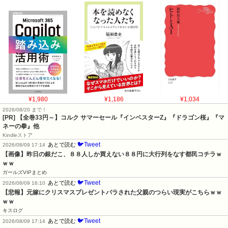
¥1,980
¥1,186
¥1,034
2026/08/20 まで！
[PR]
【全巻33円～】コルク サマーセール『インベスターZ』『ドラゴン桜』『マ
ネーの拳』他
Kindleストア
🐦Tweet
あとで読む
2026/08/09 17:14
【画像】昨日の銀だこ、８８人しか買えない８８円に大行列をなす都民コチラｗ
ｗｗ
ガールズVIPまとめ
🐦Tweet
あとで読む
2026/08/09 16:10
【悲報】元嫁にクリスマスプレゼントバラされた父親のつらい現実がこちらｗｗ
ｗｗ
キスログ
🐦Tweet
あとで読む
2026/08/09 17:14