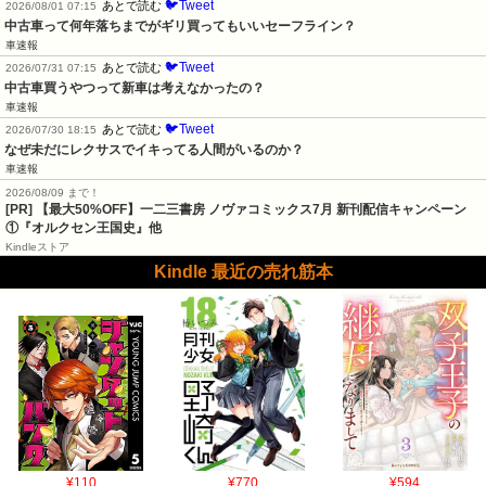
🐦Tweet
あとで読む
2026/08/01 07:15
中古車って何年落ちまでがギリ買ってもいいセーフライン？
車速報
🐦Tweet
あとで読む
2026/07/31 07:15
中古車買うやつって新車は考えなかったの？
車速報
🐦Tweet
あとで読む
2026/07/30 18:15
なぜ未だにレクサスでイキってる人間がいるのか？
車速報
2026/08/09 まで！
[PR] 【最大50%OFF】一二三書房 ノヴァコミックス7月 新刊配信キャンペーン
①『オルクセン王国史』他
Kindleストア
Kindle 最近の売れ筋本
¥110
¥770
¥594