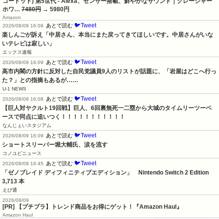
コードット) 第5世代 - Alexa、センサー搭載、鮮やかなサウンド｜グレーシャー
ホワ…
7480円
→ 5980円
Amazon
🐦Tweet
あとで読む
2026/08/09 16:09
楽しんごが訴え「中居さん、本当にまた戻ってきてほしいです。中居さんがいな
いテレビは寂しい」
エックス速報
🐦Tweet
あとで読む
2026/08/09 16:09
高市内閣の方針に反対した自民党議員9人のリストが話題に、「岩屋はどこへ行っ
た？」との指摘もあるが……
U-1 NEWS
🐦Tweet
あとで読む
2026/08/09 16:08
【巨人対ヤクルト19回戦】巨人、6回裏無死一二塁から大城のタイムリーツーベ
ースで同点に追いつく！！！！！！！！！！！
なんじぇいスタジアム
🐦Tweet
あとで読む
2026/08/09 16:09
ショートスリーパー堀大輔氏、涙を流す
コノユビニュース
🐦Tweet
あとで読む
2026/08/09 16:45
「ゼノブレイド ディフィニティブエディション」　Nintendo Switch 2 Edition　
3,713 本
えび通
2026/08/09
[PR] 【プチプラ】トレンド商品をお得にゲット！『Amazon Haul』
Amazon Haul