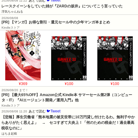
🐦Tweet
あとで読む
2026/08/08 11:22
レースクイーンをしていた姉が『ZARDの坂井』についてこう言っていた
浮気ちゃんねる
2026/08/08
[PR] 【マンガ】お得な割引・還元セール中の少年マンガ本まとめ
Kindleストア
¥369
¥100
¥100
2026/08/20 まで！
[PR]
【最大65%OFF】Amazon公式 Kindle本 サマーセール第2弾（コンピュー
タ・IT）『AIエージェント開発／運用入門』他
Kindleストア
🐦Tweet
あとで読む
2026/08/08 11:20
【悲報】厚生労働省「熊本地震の被災世帯に10万円貸し付けたるわ。無利子やか
らありがたく思えよ」　→　セコすぎて大炎上！「何のための税金だ！過去最高
税収なのに」
はちま起稿