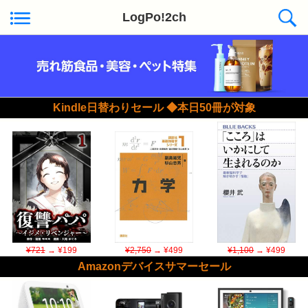
LogPo!2ch
Kindle日替わりセール ◆本日50冊が対象
¥721
→ ¥199
¥2,750
→ ¥499
¥1,100
→ ¥499
Amazonデバイスサマーセール