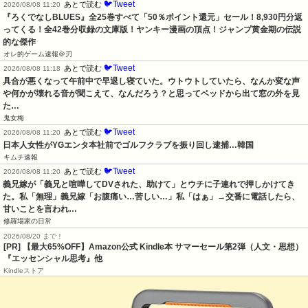
🐦Tweet
あとで読む
2026/08/08 11:20
『ろくでなしBLUES』全25巻すべて「50％ポイント還元」セール！8,930円分返
ってくる！全42巻分収録の文庫版！ヤンキー漫画の頂点！ジャンプ黄金期の伝説
的な傑作
オレ的ゲーム速報＠刃
🐦Tweet
あとで読む
2026/08/08 11:18
具合が悪くなって午前中で早退し寝ていた。ウトウトしていたら、なんか変な声
や何かが壊れる音が聞こえて、なんだろう？と思ってベッドから出て窓の外を見
た…
鬼女梅
🐦Tweet
あとで読む
2026/08/08 11:20
日本人女性がYGエンタ本社前でゴルフクラブを振り回し逮捕…韓国
キムチ速報
🐦Tweet
あとで読む
2026/08/08 11:20
義兄嫁が「義兄と喧嘩してDVされた、助けて」とウチに子連れで押しかけてき
た。私「無理」義兄嫁「お腹痛い…苦しい…」私「はぁ」→交番に電話したら、
甘いことを言われ…
修羅場家の日常
2026/08/20 まで！
[PR]
【最大65%OFF】Amazon公式 Kindle本 サマーセール第2弾（人文・思想）
『エッセンシャル思考』他
Kindleストア