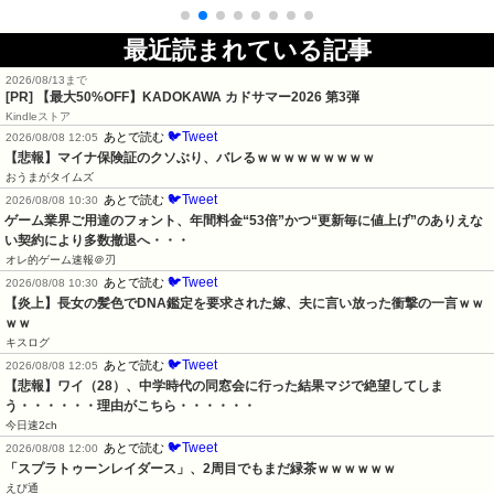
最近読まれている記事
2026/08/13まで
[PR]
【最大50%OFF】KADOKAWA カドサマー2026 第3弾
Kindleストア
🐦Tweet
あとで読む
2026/08/08 12:05
【悲報】マイナ保険証のクソぶり、バレるｗｗｗｗｗｗｗｗｗ
おうまがタイムズ
🐦Tweet
あとで読む
2026/08/08 10:30
ゲーム業界ご用達のフォント、年間料金“53倍”かつ“更新毎に値上げ”のありえな
い契約により多数撤退へ・・・
オレ的ゲーム速報＠刃
🐦Tweet
あとで読む
2026/08/08 10:30
【炎上】長女の髪色でDNA鑑定を要求された嫁、夫に言い放った衝撃の一言ｗｗ
ｗｗ
キスログ
🐦Tweet
あとで読む
2026/08/08 12:05
【悲報】ワイ（28）、中学時代の同窓会に行った結果マジで絶望してしま
う・・・・・・理由がこちら・・・・・・
今日速2ch
🐦Tweet
あとで読む
2026/08/08 12:00
「スプラトゥーンレイダース」、2周目でもまだ緑茶ｗｗｗｗｗｗ
えび通