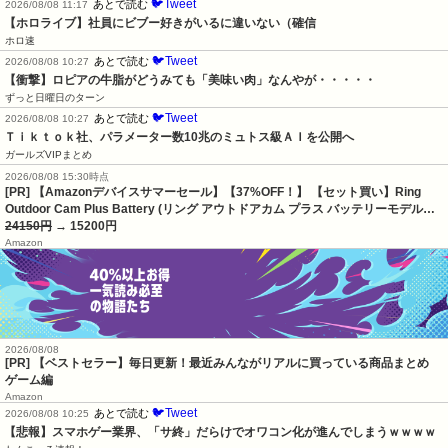
🐦Tweet
あとで読む
2026/08/08 11:17
【ホロライブ】社員にビブー好きがいるに違いない（確信
ホロ速
🐦Tweet
あとで読む
2026/08/08 10:27
【衝撃】ロピアの牛脂がどうみても「美味い肉」なんやが・・・・・
ずっと日曜日のターン
🐦Tweet
あとで読む
2026/08/08 10:27
Ｔｉｋｔｏｋ社、パラメーター数10兆のミュトス級ＡＩを公開へ
ガールズVIPまとめ
2026/08/08 15:30時点
[PR] 【Amazonデバイスサマーセール】【37%OFF！】 【セット買い】Ring
Outdoor Cam Plus Battery (リング アウトドアカム プラス バッテリーモデル…
24150円
→ 15200円
Amazon
2026/08/08
[PR] 【ベストセラー】毎日更新！最近みんながリアルに買っている商品まとめ
ゲーム編
Amazon
🐦Tweet
あとで読む
2026/08/08 10:25
【悲報】スマホゲー業界、「サ終」だらけでオワコン化が進んでしまうｗｗｗｗ