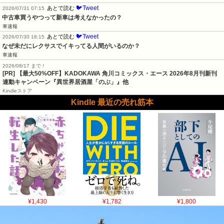
🐦Tweet
あとで読む
2026/07/31 07:15
中古車買うやつって新車は考えなかったの？
車速報
🐦Tweet
あとで読む
2026/07/30 18:15
なぜ未だにレクサスでイキってる人間がいるのか？
車速報
2026/08/17 まで！
[PR] 【最大50%OFF】KADOKAWA 角川コミックス・エース 2026年8月刊新刊
連動キャンペーン『異世界居酒屋「のぶ」』他
Kindleストア
Kindle 最近の売れ筋本
¥1,430
¥1,782
¥1,800