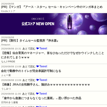
2026/08/08
[PR] 【マンガ】『アース・スター』セール・キャンペーン中のマンガ本まとめ
Kindleストア
2026/08/08
[PR] 【割引】タイムセール監視所『浄水器』
Amazon
🐦Tweet
あとで読む
2026/08/08 10:31
【悲報】仙台育英のマネージャー、首をひねっただけでなぜかウインクしたこと
にされてしまうｗｗｗ
なんJ PRIDE
🐦Tweet
あとで読む
2026/08/08 13:08
会社で勤務中のトイレが完全承認許可制になる
ふぇー速
🐦Tweet
あとで読む
2026/08/08 13:09
【画像】JRAの女性騎手さん、陰好みｗｗｗｗｗｗｗｗｗｗｗｗｗｗ
うしみつ
🐦Tweet
あとで読む
2026/08/08 11:00
「途中から急激につまらなくなった漫画」←思い浮かべた作品
日刊やきう速報