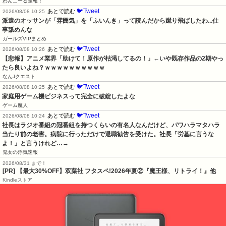
わんこーる速報！
🐦Tweet
あとで読む
2026/08/08 10:25
派遣のオッサンが「雰囲気」を「ふいんき」って読んだから蹴り飛ばしたわ...仕
事舐めんな
ガールズVIPまとめ
🐦Tweet
あとで読む
2026/08/08 10:26
【悲報】アニメ業界「助けて！原作が枯渇してるの！」←いや既存作品の2期やっ
たら良いよね？ｗｗｗｗｗｗｗｗｗｗ
なんJクエスト
🐦Tweet
あとで読む
2026/08/08 10:25
家庭用ゲーム機ビジネスって完全に破綻したよな
ゲーム魔人
🐦Tweet
あとで読む
2026/08/08 10:24
社長はラジオ番組の冠番組を持つくらいの有名人なんだけど、パワハラマタハラ
当たり前の老害。病院に行っただけで退職勧告を受けた。社長「労基に言うな
よ！」と言うけれど…→
鬼女の浮気速報
2026/08/31 まで！
[PR] 【最大30%OFF】双葉社 フタスペ!2026年夏②『魔王様、リトライ！』他
Kindleストア