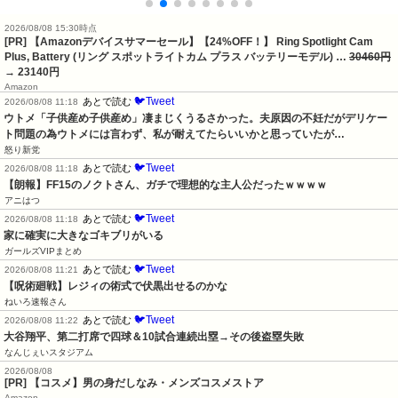
2026/08/08 15:30時点
[PR] 【Amazonデバイスサマーセール】【24%OFF！】 Ring Spotlight Cam
Plus, Battery (リング スポットライトカム プラス バッテリーモデル) …
30460円
→ 23140円
Amazon
🐦Tweet
あとで読む
2026/08/08 11:18
ウトメ「子供産め子供産め」凄まじくうるさかった。夫原因の不妊だがデリケー
ト問題の為ウトメには言わず、私が耐えてたらいいかと思っていたが…
怒り新党
🐦Tweet
あとで読む
2026/08/08 11:18
【朗報】FF15のノクトさん、ガチで理想的な主人公だったｗｗｗｗ
アニはつ
🐦Tweet
あとで読む
2026/08/08 11:18
家に確実に大きなゴキブリがいる
ガールズVIPまとめ
🐦Tweet
あとで読む
2026/08/08 11:21
【呪術廻戦】レジィの術式で伏黒出せるのかな
ねいろ速報さん
🐦Tweet
あとで読む
2026/08/08 11:22
大谷翔平、第二打席で四球＆10試合連続出塁→その後盗塁失敗
なんじぇいスタジアム
2026/08/08
[PR] 【コスメ】男の身だしなみ・メンズコスメストア
Amazon