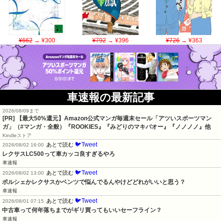
¥662
→ ¥300
¥792
→ ¥396
¥726
→ ¥363
車速報の最新記事
2026/08/09まで
[PR]
【最大50%還元】Amazon公式マンガ毎週末セール「アツいスポーツマン
ガ」（#マンガ・全般）『ROOKIES』『みどりのマキバオー』『ノノノノ』他
Kindleストア
🐦Tweet
あとで読む
2026/08/02 16:00
レクサスLC500って車カッコ良すぎるやろ
車速報
🐦Tweet
あとで読む
2026/08/02 13:00
ポルシェかレクサスかベンツで悩んでるんやけどどれがいいと思う？
車速報
🐦Tweet
あとで読む
2026/08/01 07:15
中古車って何年落ちまでがギリ買ってもいいセーフライン？
車速報