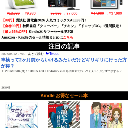
¥12,980
→ ¥9,980
¥8,980
→ ¥7,600
¥47,980
→ ¥37,980
【88円】
講談社 夏電書2026 人気コミックスALL88円！
【全巻99円】
秋田書店『クローバー』『チキン』『ドロップOG』1週間限定！
【最大65%OFF】
Kindle本 サマーセール第2弾
Amazon・Kindleのセール情報まとめは
こちら
注目の記事
🐦Tweet
あとで読む
2026/05/12 07:00
車検って2ヶ月前からいけるみたいだけどギリギリに行った方
が得？
1: 2026/05/04(月) 15:38:05.463 ID:bdAXcVYP0 毎回最短で行ってたら2ヶ月分ずつ損する？…
車速報
Kindle お得なセール本