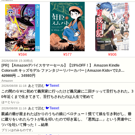
¥594
¥577
¥906
2026/08/08 15:30時点
[PR] 【Amazonデバイスサマーセール】【19%OFF！】 Amazon Kindle
Colorsoft キッズモデル ファンタジーリバーカバー | Amazon Kids+で2,0…
42980円
→ 34980円
Amazon
🐦Tweet
あとで読む
2026/08/08 11:18
この間のＧＷに初めて義実家に行ったけど義兄嫁に二回チッって舌打ちされた。3
0年近くまで生きてきて、舌打ちされたのは人生で初めて
はーとらいふ
🐦Tweet
あとで読む
2026/08/08 11:16
親戚の爺が産まれたばかりのうちの娘にベロチュー！慌てて娘を引き剥がし、爺
に蹴りをいれたらウトが私を叩いたので叩き返し、「悪気は…」という男連中に
ツバを吐いて帰った！→結果
プリンはのみものです。