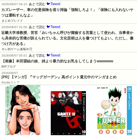
🐦Tweet
あとで読む
2026/08/07 04:10
カズレーザー、車の任意保険を巡り持論「強制しろよ！」「保険にも入れないヤ
ツは運転すんなよ」
まとめブレイド
🐦Tweet
あとで読む
2026/08/07 01:00
近畿大学准教授、苦言「みいちゃん呼びが揶揄する言葉として使われ、当事者か
ら具体的な苦痛が訴えられている。文化芸術は人を傷つけてもよい。ただし、傷
つけ方がある」
オレ的ゲーム速報＠刃
🐦Tweet
あとで読む
2026/08/07 05:01
【画像】本田望結の妹、姉より暴力的なお乳をしてしまうwwwwww
BIPブログ
2026/08/07
[PR] 【マンガ】『マッグガーデン』高ポイント還元中のマンガまとめ
Kindleストア