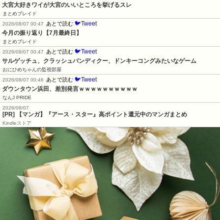
大宮大好きワイが大宮のいいところを挙げるスレ
まとめブレイド
🐦Tweet
あとで読む
2026/08/07 00:47
今月の振り返り【7月最終日】
まとめブレイド
🐦Tweet
あとで読む
2026/08/07 00:47
サルゲッチュ、クラッシュバンディクー、ドンキーコングみたいなゲーム
おにひめちゃんの監視部屋
🐦Tweet
あとで読む
2026/08/07 00:46
ダウンタウン浜田、差別発言ｗｗｗｗｗｗｗｗｗｗ
なんJ PRIDE
2026/08/07
[PR] 【マンガ】『アース・スター』高ポイント還元中のマンガまとめ
Kindleストア