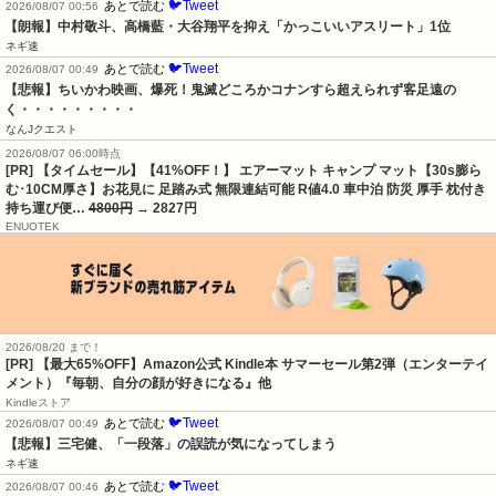
🐦Tweet
あとで読む
2026/08/07 00:56
【朗報】中村敬斗、高橋藍・大谷翔平を抑え「かっこいいアスリート」1位
ネギ速
🐦Tweet
あとで読む
2026/08/07 00:49
【悲報】ちいかわ映画、爆死！鬼滅どころかコナンすら超えられず客足遠の
く・・・・・・・・・
なんJクエスト
2026/08/07 06:00時点
[PR] 【タイムセール】【41%OFF！】 エアーマット キャンプ マット【30s膨ら
む･10CM厚さ】お花見に 足踏み式 無限連結可能 R値4.0 車中泊 防災 厚手 枕付き
持ち運び便…
4800円
→ 2827円
ENUOTEK
2026/08/20 まで！
[PR]
【最大65%OFF】Amazon公式 Kindle本 サマーセール第2弾（エンターテイ
メント）『毎朝、自分の顔が好きになる』他
Kindleストア
🐦Tweet
あとで読む
2026/08/07 00:49
【悲報】三宅健、「一段落」の誤読が気になってしまう
ネギ速
🐦Tweet
あとで読む
2026/08/07 00:46