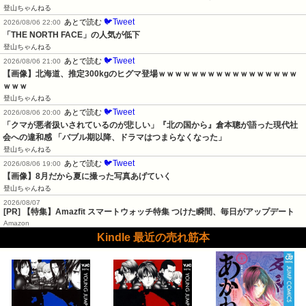
登山ちゃんねる
🐦Tweet
あとで読む
2026/08/06 22:00
「THE NORTH FACE」の人気が低下
登山ちゃんねる
🐦Tweet
あとで読む
2026/08/06 21:00
【画像】北海道、推定300kgのヒグマ登場ｗｗｗｗｗｗｗｗｗｗｗｗｗｗｗｗｗ
ｗｗｗ
登山ちゃんねる
🐦Tweet
あとで読む
2026/08/06 20:00
「クマが悪者扱いされているのが悲しい」『北の国から』倉本聰が語った現代社
会への違和感 「バブル期以降、ドラマはつまらなくなった」
登山ちゃんねる
🐦Tweet
あとで読む
2026/08/06 19:00
【画像】8月だから夏に撮った写真あげていく
登山ちゃんねる
2026/08/07
[PR] 【特集】Amazfit スマートウォッチ特集 つけた瞬間、毎日がアップデート
Amazon
Kindle 最近の売れ筋本