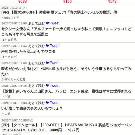
¥693
¥100
¥543
2026/08/13 まで！
[PR] 【最大50%OFF】伸童舎 夏フェア!『青の騎士ベルゼルガ物語』他
Kindleストア
🐦Tweet
あとで読む
2026/08/07 01:00
セクシー女優さん「アルファード一括で買っちゃう私って素敵！」→ツッコミど
ころありすぎる写真で話題に
はちま起稿
🐦Tweet
あとで読む
2026/08/07 01:44
寿司自作したら安上がりでワロタ
はーとログ
🐦Tweet
あとで読む
2026/08/07 01:00
匿名だからいえるけど、代理出産ありだと思う。そういう仕事あるならやってみ
たい
かぞくちゃんねる
🐦Tweet
あとで読む
2026/08/07 05:15
【朗報】みいちゃんと山田さん、ハッピーエンド確定、最後はママに埋葬される
ネギ速
🐦Tweet
あとで読む
2026/08/07 01:00
いい歳して独身の男の人いるでしょ？
キニ速
2026/08/07 06:00時点
[PR] 【タイムセール】【29%OFF！】 HEATNAVI TAIKYU 裏起毛 ジョガーパン
ツST5FPZ41M_GY01_XO …
9889円
→ 7027円