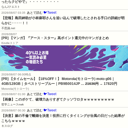
ったらクビやで」・・・・・・・・・
なんJクエスト
🐦Tweet
あとで読む
2026/08/07 03:35
【悲報】島田紳助が小林麻耶さんを追い込んで破壊したとされる手口の詳細が明
らかに･･････！！
不思議.net
2026/08/07
[PR] 【マンガ】『アース・スター』高ポイント還元中のマンガまとめ
Kindleストア
2026/08/07 06:00時点
[PR] 【タイムセール】【18%OFF！】 Motorola(モトローラ) moto g06｜
4GB/128GB｜タペストリーブルー｜PB9B0014JP …
21636円
→ 17820円
Motorola(モトローラ)
🐦Tweet
あとで読む
2026/08/07 01:00
【画像】このボケて、破壊力ありすぎてクッソワロタｗｗｗｗｗｗｗｗｗ
哲学ニュースnwk
🐦Tweet
あとで読む
2026/08/07 00:30
【決意】嫁の不倫で離婚を決意！役所に行くタイミングが台風の日だった結果が
こちらｗｗｗｗ
キスログ