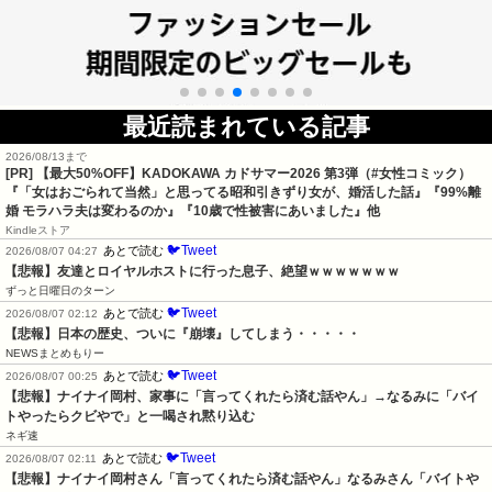
最近読まれている記事
2026/08/13まで
[PR]
【最大50%OFF】KADOKAWA カドサマー2026 第3弾（#女性コミック）
『「女はおごられて当然」と思ってる昭和引きずり女が、婚活した話』『99%離
婚 モラハラ夫は変わるのか』『10歳で性被害にあいました』他
Kindleストア
🐦Tweet
あとで読む
2026/08/07 04:27
【悲報】友達とロイヤルホストに行った息子、絶望ｗｗｗｗｗｗｗ
ずっと日曜日のターン
🐦Tweet
あとで読む
2026/08/07 02:12
【悲報】日本の歴史、ついに『崩壊』してしまう・・・・・
NEWSまとめもりー
🐦Tweet
あとで読む
2026/08/07 00:25
【悲報】ナイナイ岡村、家事に「言ってくれたら済む話やん」→なるみに「バイ
トやったらクビやで」と一喝され黙り込む
ネギ速
🐦Tweet
あとで読む
2026/08/07 02:11
【悲報】ナイナイ岡村さん「言ってくれたら済む話やん」なるみさん「バイトや