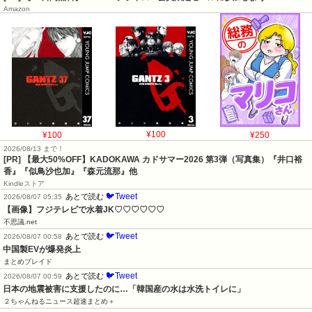
Amazon
¥100
¥100
¥250
2026/08/13 まで！
[PR]
【最大50%OFF】KADOKAWA カドサマー2026 第3弾（写真集）『井口裕
香』『似鳥沙也加』『森元流那』他
Kindleストア
🐦Tweet
あとで読む
2026/08/07 05:35
【画像】フジテレビで水着JK♡♡♡♡♡♡
不思議.net
🐦Tweet
あとで読む
2026/08/07 00:58
中国製EVが爆発炎上
まとめブレイド
🐦Tweet
あとで読む
2026/08/07 00:59
日本の地震被害に支援したのに…「韓国産の水は水洗トイレに」
２ちゃんねるニュース超速まとめ＋