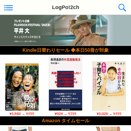
LogPo!2ch
Kindle日替わりセール ◆本日50冊が対象
¥1,540
→ ¥499
¥924
→ ¥399
¥1,320
→ ¥499
Amazon タイムセール