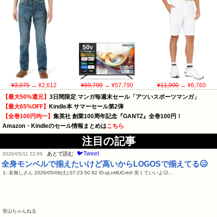
¥3,075
→ ¥2,612
¥69,799
→ ¥57,790
¥11,990
→ ¥6,760
【最大50%還元】
3日間限定 マンガ毎週末セール「アツいスポーツマンガ」
【最大65%OFF】
Kindle本 サマーセール第2弾
【全巻100円均一】
集英社 創業100周年記念『GANTZ』全巻100円！
Amazon・Kindleのセール情報まとめは
こちら
注目の記事
🐦Tweet
あとで読む
2026/05/11 22:00
全身モンベルで揃えたいけど高いからLOGOSで揃えてる🥴
1: 名無しさん 2026/05/09(土) 07:23:50.82 ID:qLnMUCvh0 安くていいよ🥴…
登山ちゃんねる