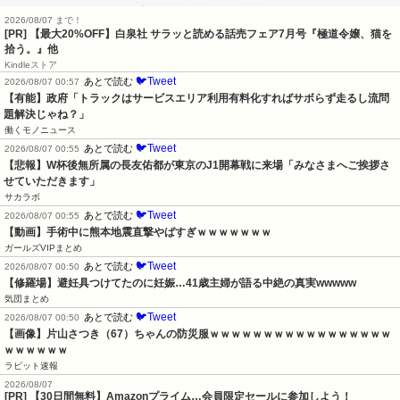
2026/08/07 まで！
[PR] 【最大20%OFF】白泉社 サラッと読める話売フェア7月号『極道令嬢、猫を
拾う。』他
Kindleストア
🐦Tweet
あとで読む
2026/08/07 00:57
【有能】政府「トラックはサービスエリア利用有料化すればサボらず走るし流問
題解決じゃね？」
働くモノニュース
🐦Tweet
あとで読む
2026/08/07 00:55
【悲報】W杯後無所属の長友佑都が東京のJ1開幕戦に来場「みなさまへご挨拶さ
せていただきます」
サカラボ
🐦Tweet
あとで読む
2026/08/07 00:55
【動画】手術中に熊本地震直撃やばすぎｗｗｗｗｗｗｗ
ガールズVIPまとめ
🐦Tweet
あとで読む
2026/08/07 00:50
【修羅場】避妊具つけてたのに妊娠…41歳主婦が語る中絶の真実wwwww
気団まとめ
🐦Tweet
あとで読む
2026/08/07 00:50
【画像】片山さつき（67）ちゃんの防災服ｗｗｗｗｗｗｗｗｗｗｗｗｗｗｗｗｗ
ｗｗｗｗｗｗ
ラビット速報
2026/08/07
[PR] 【30日間無料】Amazonプライム…会員限定セールに参加しよう！