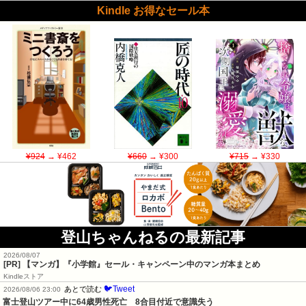
Kindle お得なセール本
¥924
→ ¥462
¥660
→ ¥300
¥715
→ ¥330
登山ちゃんねるの最新記事
2026/08/07
[PR] 【マンガ】『小学館』セール・キャンペーン中のマンガ本まとめ
Kindleストア
🐦Tweet
あとで読む
2026/08/06 23:00
富士登山ツアー中に64歳男性死亡　8合目付近で意識失う