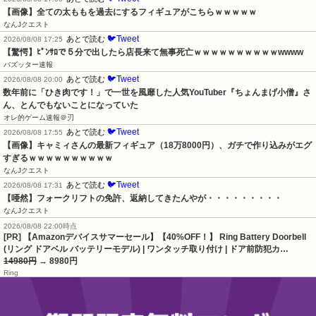
【画像】全ての太ももを過去にするフィギュアがこちらｗｗｗｗｗ
なんJクエスト
🐦Tweet
あとで読む
2026/08/08 17:25
【驚愕】ﾋﾟﾝｻﾛで５分で出したら店長来て無事死亡ｗｗｗｗｗｗｗｗｗｗwwww
バズッター速報
🐦Tweet
あとで読む
2026/08/08 20:00
数年前に「ひき肉です！」で一世を風靡した人気YouTuber『ちょんまげ小僧』さ
ん、とんでもないことになっていた
オレ的ゲーム速報＠刃
🐦Tweet
あとで読む
2026/08/08 17:55
【画像】キャミィさんの最新フィギュア（18万8000円）、ガチで作り込みがエグ
すぎるｗｗｗｗｗｗｗｗｗｗ
なんJクエスト
🐦Tweet
あとで読む
2026/08/08 17:31
【唖然】フォークリフトの免許、返納してきたんやが・・・・・・・・・
なんJクエスト
2026/08/08 22:00時点
[PR] 【Amazonデバイスサマーセール】【40%OFF！】 Ring Battery Doorbell
(リング ドアベル バッテリーモデル) | ワンタッチ取り付け | ドア前防犯カ…
14980円
→ 8980円
Ring