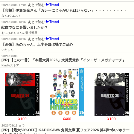
🐦Tweet
あとで読む
2026/08/08 17:06
【悲報】伊集院光さん「カレーにじゃがいもはいらない」・・・・・・・・・
なんJクエスト
🐦Tweet
あとで読む
2026/08/08 18:32
献血でなにを貰いましたか？
おにひめちゃんの監視部屋
🐦Tweet
あとで読む
2026/08/08 18:32
【画像】あのちゃん、上半身ほぼ裸でご乱心
いたしん！
2026/08/08
[PR] 【この一冊】「本屋大賞2026」大賞受賞作『イン・ザ・メガチャーチ』
Kindleストア
¥100
¥460
¥100
2026/08/13 まで！
[PR] 【最大50%OFF】KADOKAWA 角川文庫 夏フェア2026 第4弾:怖い!ホラー