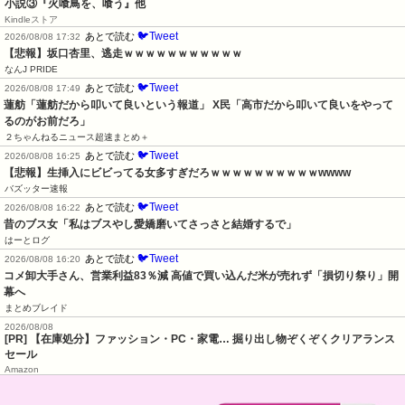
小説③『火喰鳥を、喰う』他
Kindleストア
🐦Tweet
あとで読む
2026/08/08 17:32
【悲報】坂口杏里、逃走ｗｗｗｗｗｗｗｗｗｗｗ
なんJ PRIDE
🐦Tweet
あとで読む
2026/08/08 17:49
蓮舫「蓮舫だから叩いて良いという報道」 X民「高市だから叩いて良いをやって
るのがお前だろ」
２ちゃんねるニュース超速まとめ＋
🐦Tweet
あとで読む
2026/08/08 16:25
【悲報】生挿入にビビってる女多すぎだろｗｗｗｗｗｗｗｗｗｗwwww
バズッター速報
🐦Tweet
あとで読む
2026/08/08 16:22
昔のブス女「私はブスやし愛嬌磨いてさっさと結婚するで」
はーとログ
🐦Tweet
あとで読む
2026/08/08 16:20
コメ卸大手さん、営業利益83％減 高値で買い込んだ米が売れず「損切り祭り」開
幕へ
まとめブレイド
2026/08/08
[PR] 【在庫処分】ファッション・PC・家電… 掘り出し物ぞくぞくクリアランス
セール
Amazon