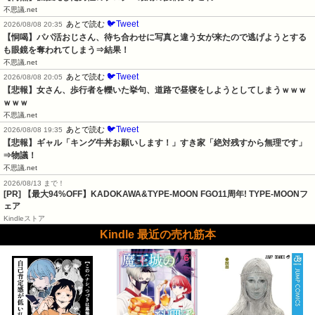
不思議.net
🐦Tweet
あとで読む
2026/08/08 20:35
【恫喝】パパ活おじさん、待ち合わせに写真と違う女が来たので逃げようとする
も眼鏡を奪われてしまう⇒結果！
不思議.net
🐦Tweet
あとで読む
2026/08/08 20:05
【悲報】女さん、歩行者を轢いた挙句、道路で昼寝をしようとしてしまうｗｗｗ
ｗｗｗ
不思議.net
🐦Tweet
あとで読む
2026/08/08 19:35
【悲報】ギャル「キング牛丼お願いします！」すき家「絶対残すから無理です」
⇒物議！
不思議.net
2026/08/13 まで！
[PR]
【最大94%OFF】KADOKAWA&TYPE-MOON FGO11周年! TYPE-MOONフ
ェア
Kindleストア
Kindle 最近の売れ筋本