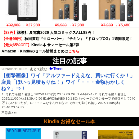
¥32,980
→ ¥27,980
¥9,980
→ ¥7,980
¥7,980
→ ¥5,480
【88円】
講談社 夏電書2026 人気コミックスALL88円！
【全巻99円】
秋田書店『クローバー』『チキン』『ドロップOG』1週間限定！
【最大65%OFF】
Kindle本 サマーセール第2弾
Amazon・Kindleのセール情報まとめは
こちら
注目の記事
🐦Tweet
あとで読む
2026/05/11 00:05
【衝撃画像】ワイ「アルファードええな、買いに行くか！」
店員「ほいっ見積もりね！」ワイ「・・・金額おかしく
ね？」⇒！
1: それでも動く名無し 2025/11/05(水) 23:37:09.29 ID:sbMji2e4x 2: それでも動く名無し
2025/11/05(水) 23:39:46.50 ID:dWQ8giNB0 30はSCパッケージのサンルーフで値引きして540
万くらいやったが、40ってこんなすんねやな 3: それでも動く名無し 2025/11/05(水)
23:40:23.59 ID…
不思議.net
Kindle お得なセール本