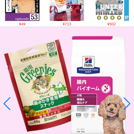
¥49
¥713
¥502