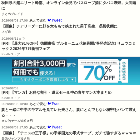
秋田県の超エリート幹部、オンライン会見でバスローブ姿にタバコ喫煙。大問題
に
まとめブレイド
🐦Tweet
あとで読む
2026/08/08 17:06
【画像】チアリーダーに顔を太ももで挟まれた男子高生、瞑想状態に
ネギ速
2026/08/11まで
[PR] 【最大91%OFF】徳間書店 ブルターニュ花嫁異聞7巻発売記念! リュウコミ
ックス2026年7月新刊フェア
Kindleストア
2026/08/08
[PR] 【マンガ】お得な割引・還元セール中の青年マンガ本まとめ
Kindleストア
🐦Tweet
あとで読む
2026/08/08 18:00
妻と一緒に中学の卒アルを見ていた夫さん、妻にとんでもない秘密をバレて震え
る・・・
オレ的ゲーム速報＠刃
🐦Tweet
あとで読む
2026/08/08 17:05
【画像】「テニスの王子様」の手塚国光の零式サーブ、ガチで強すぎるｗｗｗｗ
最強ジャンプ放送局