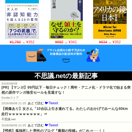
¥1,760
→ ¥352
¥682
→ ¥341
¥634
→ ¥352
不思議.netの最新記事
2026/08/08
[PR] 【マンガ】99円以下・毎日チェック！周年・アニメ化・ドラマ化で始まる突
然の原作マンガ格安セールを見逃すな！
Kindleストア
🐦Tweet
あとで読む
2026/08/08 21:35
【画像あり】女さん「10台以上引き連れてる。わたしのおかげでみーんな40km
走行ｗｗｗｗｗｗｗｗｗ」⇒
不思議.net
🐦Tweet
あとで読む
2026/08/08 21:05
【愕然】孤独死した男性のブログ『最期の投稿』がこれ⇒･･･！！