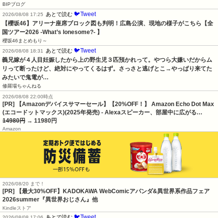
BIPブログ
🐦Tweet
あとで読む
2026/08/08 17:25
【櫻坂46】アリーナ座席ブロック図も判明！広島公演、現地の様子がこちら【全
国ツアー2026 -What’s lonesome?- 】
櫻坂46まとめもり～
🐦Tweet
あとで読む
2026/08/08 18:31
義兄嫁が４人目妊娠したから上の野生児３匹預かれって。やつら大嫌いだからム
リって断ったけど、絶対にやってくるはず。さっさと逃げとこ→やっぱり来てた
みたいで鬼電が…
修羅場ちゃんねる
2026/08/08 22:00時点
[PR] 【Amazonデバイスサマーセール】【20%OFF！】 Amazon Echo Dot Max
(エコードットマックス)(2025年発売) - Alexaスピーカー、部屋中に広がる…
14980円
→ 11980円
Amazon
2026/08/20 まで！
[PR] 【最大30%OFF】KADOKAWA WebComicアパンダ&異世界系作品フェア
2026summer『異世界おじさん』他
Kindleストア
🐦Tweet
あとで読む
2026/08/08 17:06