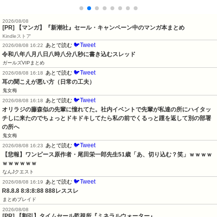
2026/08/08
[PR] 【マンガ】『新潮社』セール・キャンペーン中のマンガ本まとめ
Kindleストア
🐦Tweet
あとで読む
2026/08/08 16:22
令和八年八月八日八時八分八秒に書き込むスレッド
ガールズVIPまとめ
🐦Tweet
あとで読む
2026/08/08 16:18
耳の聞こえが悪い方（日常の工夫）
鬼女梅
🐦Tweet
あとで読む
2026/08/08 16:18
オリラジの藤森似の先輩に憧れてた。社内イベントで先輩が私達の所にハイタッ
チしに来たのでちょっとドキドキしてたら私の前でくるっと踵を返して別の部署
の所へ
鬼女梅
🐦Tweet
あとで読む
2026/08/08 16:23
【悲報】ワンピース原作者・尾田栄一郎先生51歳「あ、切り込む？笑」ｗｗｗｗ
ｗｗｗｗｗｗ
なんJクエスト
🐦Tweet
あとで読む
2026/08/08 16:19
R8.8.8 8:8:8:88 888レススレ
まとめブレイド
2026/08/08
[PR] 【割引】タイムセール監視所『ミネラルウォーター』