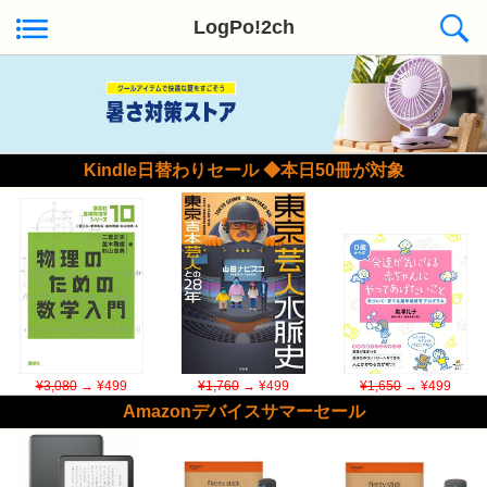
LogPo!2ch
Kindle日替わりセール ◆本日50冊が対象
¥3,080
→ ¥499
¥1,760
→ ¥499
¥1,650
→ ¥499
Amazonデバイスサマーセール