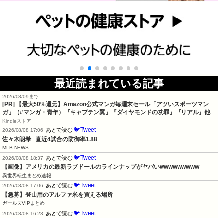
最近読まれている記事
2026/08/09まで
[PR]
【最大50%還元】Amazon公式マンガ毎週末セール「アツいスポーツマン
ガ」（#マンガ・青年）『キャプテン翼』『ダイヤモンドの功罪』『リアル』他
Kindleストア
🐦Tweet
あとで読む
2026/08/08 17:06
佐々木朗希   直近4試合の防御率1.88
MLB NEWS
🐦Tweet
あとで読む
2026/08/08 18:37
【画像】アメリカの最新ラブドールのラインナップがヤバいwwwwwwwww
異世界転生まとめ速報
🐦Tweet
あとで読む
2026/08/08 17:06
【急募】登山用のアルファ米を買える場所
ガールズVIPまとめ
🐦Tweet
あとで読む
2026/08/08 16:23