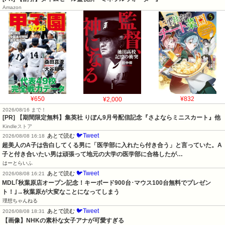
Amazon
¥650
¥2,000
¥832
2026/08/16 まで！
[PR] 【期間限定無料】集英社 りぼん9月号配信記念『さよならミニスカート』他
Kindleストア
🐦Tweet
あとで読む
2026/08/08 16:18
超美人のA子は告白してくる男に「医学部に入れたら付き合う」と言っていた。A
子と付き合いたい男は頑張って地元の大学の医学部に合格したが…
はーとらいふ
🐦Tweet
あとで読む
2026/08/08 16:21
MDL｢秋葉原店オープン記念！キーボード900台･マウス100台無料でプレゼン
ト！｣→秋葉原が大変なことになってしまう
理想ちゃんねる
🐦Tweet
あとで読む
2026/08/08 18:31
【画像】NHKの素朴な女子アナが可愛すぎる