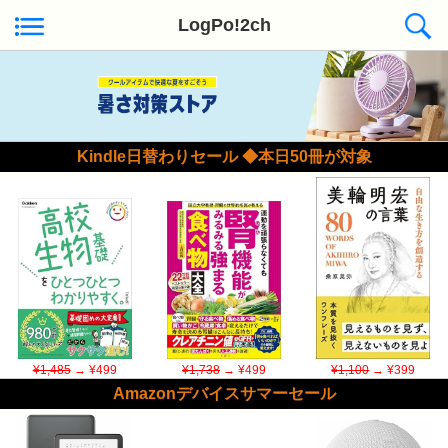
LogPo!2ch
Kindle日替わりセール ◆本日50冊が対象
¥1,485
→ ¥499
¥1,738
→ ¥499
¥1,100
→ ¥399
Amazonデバイスサマーセール