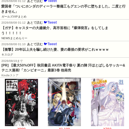
🐦Tweet
あとで読む
2026/08/08 01:12
愛国者「ついにホンダのディーラー整備工もグエンの手に堕ちました。二度と行
きません」
ガールズVIPまとめ
🐦Tweet
あとで読む
2026/08/08 01:12
【ガチ】キャスターの大越健介、高市首相に『爆弾発言』をしてしま
う！！！！！
NEWSまとめもりー
🐦Tweet
あとで読む
2026/08/08 01:10
【衝撃】20年以上夫を騙し続けた妻、妻の最後の要求がこれｗｗｗｗ
キスログ
2026/08/19まで
[PR] 【最大50%OFF】秋田書店 AKITA電子祭り 夏の陣 汗ほとばしるサッカー&
テニス漫画!「カンピオーニ」最新3巻 他発売
Kindleストア