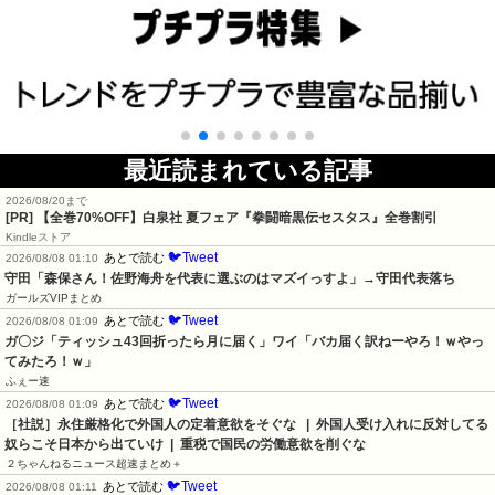
最近読まれている記事
2026/08/20まで
[PR]
【全巻70%OFF】白泉社 夏フェア『拳闘暗黒伝セスタス』全巻割引
Kindleストア
🐦Tweet
あとで読む
2026/08/08 01:10
守田「森保さん！佐野海舟を代表に選ぶのはマズイっすよ」→守田代表落ち
ガールズVIPまとめ
🐦Tweet
あとで読む
2026/08/08 01:09
ガ〇ジ「ティッシュ43回折ったら月に届く」ワイ「バカ届く訳ねーやろ！ｗやっ
てみたろ！ｗ」
ふぇー速
🐦Tweet
あとで読む
2026/08/08 01:09
［社説］永住厳格化で外国人の定着意欲をそぐな   |  外国人受け入れに反対してる
奴らこそ日本から出ていけ  |  重税で国民の労働意欲を削ぐな
２ちゃんねるニュース超速まとめ＋
🐦Tweet
あとで読む
2026/08/08 01:11