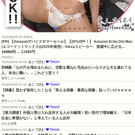
2026/08/08 05:30時点
[PR] 【Amazonデバイスサマーセール】【20%OFF！】 Amazon Echo Dot Max
(エコードットマックス)(2025年発売) - Alexaスピーカー、部屋中に広がる…
14980円
→ 11980円
Amazon
🐦Tweet
あとで読む
2026/08/08 00:00
宮崎駿「心の穴を埋めるために、交配を重ねた毛虫みたいな小さな犬を連れてる
人、本当に醜い」←これどう思う？
哲学ニュースnwk
🐦Tweet
あとで読む
2026/08/08 01:00
【画像】思わず保存したくなる「笑える画像・最高な画像」貼っていけｗｗｗｗ
ｗ
哲学ニュースnwk
🐦Tweet
あとで読む
2026/08/08 01:00
【東大調査】外国人受け入れ反対する人が大幅増！若い世代で増加幅大、「日本
社会に希望がない」と考えている人も反対
はちま起稿
🐦Tweet
あとで読む
2026/08/08 01:00