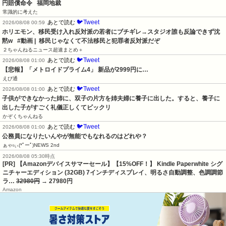
円賠償命令   福岡地裁
常識的に考えた
🐦Tweet
あとで読む
2026/08/08 00:59
ホリエモン、移民受け入れ反対派の若者にブチギレ→スタジオ誰も反論できず沈
黙w   #動画 |  移民じゃなくて不法移民と犯罪者反対派だぞ
２ちゃんねるニュース超速まとめ＋
🐦Tweet
あとで読む
2026/08/08 01:00
【悲報】「メトロイドプライム4」 新品が2999円に…
えび通
🐦Tweet
あとで読む
2026/08/08 01:00
子供ができなかった姉に、双子の片方を姉夫婦に養子に出した。すると、養子に
出した子がすごく礼儀正しくてビックリ
かぞくちゃんねる
🐦Tweet
あとで読む
2026/08/08 01:00
公務員になりたいんやが無能でもなれるのはどれや？
ぁゃιぃ(*ﾟーﾟ)NEWS 2nd
2026/08/08 05:30時点
[PR] 【Amazonデバイスサマーセール】【15%OFF！】 Kindle Paperwhite シグ
ニチャーエディション (32GB) 7インチディスプレイ、明るさ自動調整、色調調節
ラ…
32980円
→ 27980円
Amazon