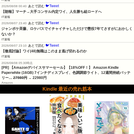
🐦Tweet
あとで読む
2026/08/08 00:40
【朗報】マーチ→大手コンサル内定ワイ、人生勝ち組ロードへ
IT速報
🐦Tweet
あとで読む
2026/08/07 23:40
ジャンポケ斉藤、ロケバスでイチャイチャしただけで懲役7年てさすがにおかしく
ないか？
IT速報
🐦Tweet
あとで読む
2026/08/07 23:10
【徹底討論】ワイ(48)無職はこのまま逃げ切れるのか
IT速報
2026/08/08 05:30時点
[PR] 【Amazonデバイスサマーセール】【18%OFF！】 Amazon Kindle
Paperwhite (16GB) 7インチディスプレイ、色調調節ライト、12週間持続バッテ
リー…
27980円
→ 22980円
Amazon
Kindle 最近の売れ筋本