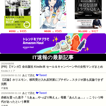
¥990
→ ¥495
¥836
→ ¥585
¥1,100
→ ¥427
IT速報の最新記事
2026/08/08
[PR] 【マンガ】全出版社 Kindle本 セール＆キャンペーン中の女性マンガまとめ
Kindleストア
🐦Tweet
あとで読む
2026/08/08 01:52
【正論】ホリエモン、移民受け入れ反対派にブチギレ→スタジオ誰も反論できず
沈黙
IT速報
🐦Tweet
あとで読む
2026/08/08 01:10
赤紙を貰った息子「うあぁ…やっぱり怖えぇ」母親「あんたぁ…」←こういう時
代があったという事実
IT速報