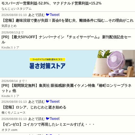
モスバーガー営業利益-52.9%、マクドナルド営業利益+15.2%
なんじぇいスタジアム
🐦Tweet
あとで読む
2026/08/08 01:10
【悲報】趣味没頭で妻が失踪！面会0を望む夫、離婚条件に悩む…その理由がこれ
気団まとめ
2026/08/13まで
[PR] 【最大50%OFF】ナンバーナイン 『チェイサーゲーム』 新刊配信記念セー
ル
Kindleストア
2026/08/14 まで！
[PR] 【期間限定無料】集英社 眼福感謝!美麗イケメン特集『椿町ロンリープラネ
ット』他
Kindleストア
🐦Tweet
あとで読む
2026/08/08 01:13
【悲報】ロシア、じわじわと逝き始める
働くモノニュース
🐦Tweet
あとで読む
2026/08/08 01:13
【ゼンゼロ】コイカツで再現したレミエールすげえ・・・
オタク.com