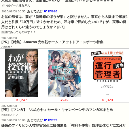
人気女性配信者さん、全財産がバレる → 金額がヤバすぎるｗｗｗｗｗｗ
オレ的ゲーム速報＠刃
🐦Tweet
あとで読む
2026/08/08 00:55
お盆の帰省は、妻が「新幹線のほうが楽」と譲りません。東京から大阪まで家族4
人だと往復「10万円」近くかかるため、私は車で節約したいのですが、実際の費
用はどれくらい違うのでしょうか？ [8/7]
国難にあってもの申す！！
2026/08/08
[PR] 【特集】Amazon 売れ筋ホーム・アウトドア・スポーツ特集
Amazon
¥1,247
¥949
¥1,320
2026/08/08
[PR] 【マンガ】『ぶんか社』セール・キャンペーン中のマンガ本まとめ
Kindleストア
🐦Tweet
あとで読む
2026/08/08 00:00
妊娠のフィリピン人技能実習生に帰国迫る 「権利を侵害」監理団体などに314万