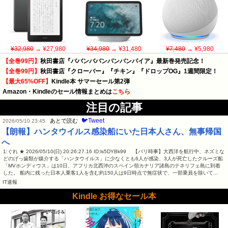
¥32,980
→ ¥27,980
¥34,980
→ ¥31,480
¥7,480
→ ¥5,980
【全巻99円】
秋田書店『ババンババンバンバンパイア』最新巻発売記念！
【全巻99円】
秋田書店『クローバー』『チキン』『ドロップOG』1週間限定！
【最大65%OFF】
Kindle本 サマーセール第2弾
Amazon・Kindleのセール情報まとめは
こちら
注目の記事
🐦Tweet
あとで読む
2026/05/10 23:45
【朗報】ハンタウイルス感染船にいた日本人さん、無事帰国
へ
1:ぐれ ★ 2026/05/10(日) 20:26:27.16 ID:ls5DYBk99 【パリ時事】大西洋を航行中、ネズミな
どのげっ歯類が媒介する「ハンタウイルス」に少なくとも6人が感染、3人が死亡したクルーズ船
「MVホンディウス」は10日、アフリカ北西沖のスペイン領カナリア諸島のテネリフェ島に到着
した。 船内に残った日本人乗客1人を含む約150人は9日時点で無症状で、一部乗員を除いて…
IT速報
Kindle お得なセール本