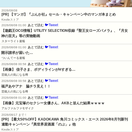
2026/08/08
[PR] 【マンガ】『ぶんか社』セール・キャンペーン中のマンガ本まとめ
Kindleストア
🐦Tweet
あとで読む
2026/08/08 01:00
【遊戯王OCG情報】UTILITY SELECTION収録『聖王女ローズパメラ』、『月女
神の至天』等の実物動画
スターライト速報
🐦Tweet
あとで読む
2026/08/08 01:00
開示請求が届いた…
ついんてーる速報
🐦Tweet
あとで読む
2026/08/08 00:58
【画像】 佳子さま、ボディラインがHすぎる…
芸能人の気になる噂
🐦Tweet
あとで読む
2026/08/08 00:58
福戸あやアナ　脇チラ見え！！
芸能人の気になる噂
🐦Tweet
あとで読む
2026/08/08 01:00
【画像】元宝塚のセクシー女優さん、AKBと並んだ結果ｗｗｗｗ
アルファルファモザイク
2026/08/17 まで！
[PR] 【最大50%OFF】KADOKAWA 角川コミックス・エース 2026年8月刊新刊
連動キャンペーン『異世界居酒屋「のぶ」』他
Kindleストア