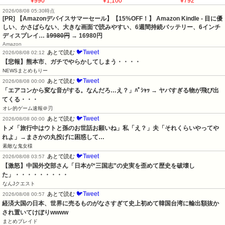
¥990
¥1,100
¥792
2026/08/08 05:30時点
[PR] 【Amazonデバイスサマーセール】【15%OFF！】 Amazon Kindle - 目に優
しい、かさばらない、大きな画面で読みやすい、6週間持続バッテリー、6インチ
ディスプレイ…
19980円
→ 16980円
Amazon
🐦Tweet
あとで読む
2026/08/08 02:12
【悲報】熊本市、ガチでやらかしてしまう・・・・
NEWSまとめもりー
🐦Tweet
あとで読む
2026/08/08 00:00
「エアコンから変な音がする。なんだろ…え？」ﾊﾟｼｬｯ → ヤバすぎる物が飛び出
てくる・・・
オレ的ゲーム速報＠刃
🐦Tweet
あとで読む
2026/08/08 00:00
トメ「旅行中はウトと孫のお世話お願いね」私「え？」夫「それくらいやってや
れよ」→まさかの丸投げに困惑して…
素敵な鬼女様
🐦Tweet
あとで読む
2026/08/08 03:57
【激怒】中国外交部さん「日本が“三国志”の史実を歪めて歴史を破壊し
た」・・・・・・・・・
なんJクエスト
🐦Tweet
あとで読む
2026/08/08 00:57
経済大国の日本、世界に売るものがなさすぎて史上初めて韓国台湾に輸出額抜か
され置いてけぼりwwww
まとめブレイド