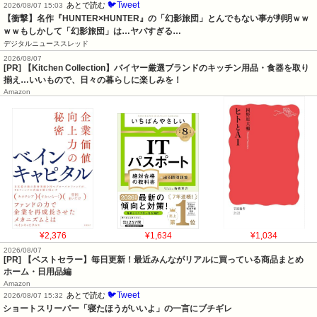
🐦Tweet
あとで読む
2026/08/07 15:03
【衝撃】名作『HUNTER×HUNTER』の「幻影旅団」とんでもない事が判明ｗｗ
ｗｗもしかして「幻影旅団」は…ヤバすぎる…
デジタルニューススレッド
2026/08/07
[PR] 【Kitchen Collection】バイヤー厳選ブランドのキッチン用品・食器を取り
揃え…いいもので、日々の暮らしに楽しみを！
Amazon
¥2,376
¥1,634
¥1,034
2026/08/07
[PR] 【ベストセラー】毎日更新！最近みんながリアルに買っている商品まとめ
ホーム・日用品編
Amazon
🐦Tweet
あとで読む
2026/08/07 15:32
ショートスリーパー「寝たほうがいいよ」の一言にブチギレ