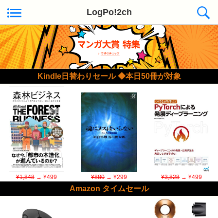
LogPo!2ch
Kindle日替わりセール ◆本日50冊が対象
¥1,848
→ ¥499
¥880
→ ¥299
¥3,828
→ ¥499
Amazon タイムセール