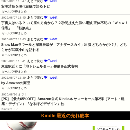
🐦Tweet
あとで読む
2026/08/07 18:47
安珍清姫を現代目線で語るトピ
ガールズVIPまとめ
🐦Tweet
あとで読む
2026/08/07 18:45
宇宙人はいる？ いて座の方角から７２秒間捉えた強い電波 正体不明の「Ｗｏｗ！
信号」…「転換点」
ガールズVIPまとめ
🐦Tweet
あとで読む
2026/08/07 18:43
Snow Manラウールと深澤辰哉が「アナザースカイ」出演 どちらかがパリ、どち
らかが武蔵小山を訪れる
ガールズVIPまとめ
🐦Tweet
あとで読む
2026/08/07 18:41
東京駅近くに「地下シェルター」整備を正式表明
ガールズVIPまとめ
🐦Tweet
あとで読む
2026/08/07 18:39
by Amazonの商品
ガールズVIPまとめ
2026/08/20 まで！
[PR]
【最大65%OFF】Amazon公式 Kindle本 サマーセール第2弾（アート・建
築・デザイン）『なるほどデザイン』他
Kindleストア
Kindle 最近の売れ筋本