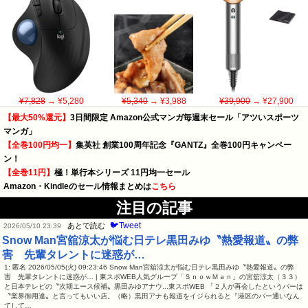
¥7,828
→ ¥5,280
¥5,340
→ ¥3,988
¥39,900
→ ¥27,900
【最大50%還元】
3日間限定 Amazon公式マンガ毎週末セール「アツいスポーツ
マンガ」
【全巻100円均一】
集英社 創業100周年記念『GANTZ』全巻100円キャンペー
ン！
【全巻11円】
極！単行本シリーズ 11円均一セール
Amazon・Kindleのセール情報まとめは
こちら
注目の記事
🐦Tweet
あとで読む
2026/05/10 23:39
Snow Man宮舘涼太が悩む日テレ黒田みゆ〝熱愛報道〟の弊
害 先輩タレントに迷惑が…
1: 匿名 2026/05/05(火) 09:23:46 Snow Man宮舘涼太が悩む日テレ黒田みゆ〝熱愛報道〟の弊
害 先輩タレントに迷惑が… | 東スポWEB人気グループ「ＳｎｏｗＭａｎ」の宮舘涼太（３３）
と日本テレビの〝次期エース候補〟黒田みゆアナウ...東スポWEB 「２人が再会したというバーは
〝業界御用達〟と言ってもいい店。（略）黒田アナも報道をイジられると『港区のバー通いなん
てして…