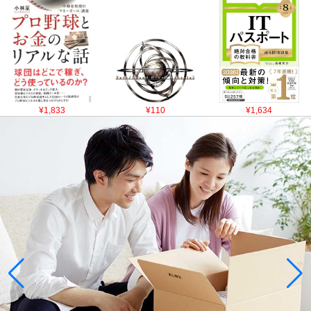
¥1,833
¥110
¥1,634