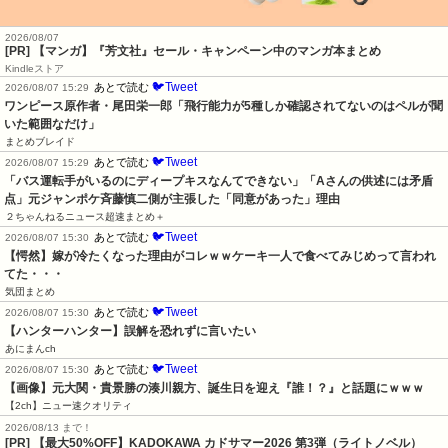
2026/08/07
[PR] 【マンガ】『芳文社』セール・キャンペーン中のマンガ本まとめ
Kindleストア
🐦Tweet
あとで読む
2026/08/07 15:29
ワンピース原作者・尾田栄一郎「飛行能力が5種しか確認されてないのはペルが聞
いた範囲なだけ」
まとめブレイド
🐦Tweet
あとで読む
2026/08/07 15:29
「バス運転手がいるのにディープキスなんてできない」「Aさんの供述には矛盾
点」元ジャンポケ斉藤慎二側が主張した「同意があった」理由
２ちゃんねるニュース超速まとめ＋
🐦Tweet
あとで読む
2026/08/07 15:30
【愕然】嫁が冷たくなった理由がコレｗｗケーキ一人で食べてみじめって言われ
てた・・・
気団まとめ
🐦Tweet
あとで読む
2026/08/07 15:30
【ハンターハンター】誤解を恐れずに言いたい
あにまんch
🐦Tweet
あとで読む
2026/08/07 15:30
【画像】元大関・貴景勝の湊川親方、誕生日を迎え『誰！？』と話題にｗｗｗ
【2ch】ニュー速クオリティ
2026/08/13 まで！
[PR]
【最大50%OFF】KADOKAWA カドサマー2026 第3弾（ライトノベル）