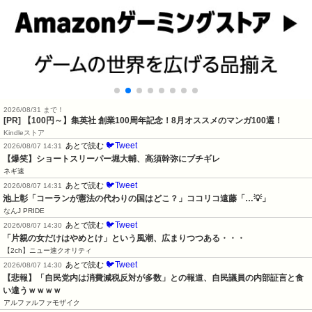
2026/08/31 まで！
[PR]
【100円～】集英社 創業100周年記念！8月オススメのマンガ100選！
Kindleストア
🐦Tweet
あとで読む
2026/08/07 14:31
【爆笑】ショートスリーパー堀大輔、高須幹弥にブチギレ
ネギ速
🐦Tweet
あとで読む
2026/08/07 14:31
池上彰「コーランが憲法の代わりの国はどこ？」ココリコ遠藤「…💡」
なんJ PRIDE
🐦Tweet
あとで読む
2026/08/07 14:30
「片親の女だけはやめとけ」という風潮、広まりつつある・・・
【2ch】ニュー速クオリティ
🐦Tweet
あとで読む
2026/08/07 14:30
【悲報】「自民党内は消費減税反対が多数」との報道、自民議員の内部証言と食
い違うｗｗｗｗ
アルファルファモザイク