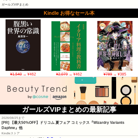
ガールズVIPまとめ
Kindle お得なセール本
¥1,540
→ ¥462
¥2,079
→ ¥462
¥789
→ ¥385
ガールズVIPまとめの最新記事
2026/08/25まで
[PR]
【最大50%OFF】ドリコム 夏フェア コミックス『Wizardry Variants
Daphne』他
Kindleストア