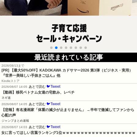
最近読まれている記事
2026/08/13まで
[PR]
【最大50%OFF】KADOKAWA カドサマー2026 第3弾（ビジネス・実用）
『世界一美味しい手抜きごはん』他
Kindleストア
🐦Tweet
あとで読む
2026/08/07 14:05
【動画】移民ベトナム女達の宅飲み、レベチ
ネギ速
🐦Tweet
あとで読む
2026/08/07 14:05
【悲報】有名漫画家「体重の減少が止まりません」 →半年で激減してファンから
心配の声
ジャンプまとめ速報
🐦Tweet
あとで読む
2026/08/07 14:03
女に言ってほしい言葉ランキング1位ｗｗｗｗｗｗｗｗｗｗｗｗｗｗｗｗｗｗｗｗ