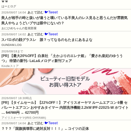
ｗｗ
はーとログ
🐦Tweet
あとで読む
2026/08/07 14:04
美人が相手の時と扱いが違うと嘆いている不美人のレス見ると思うんだが雰囲気
美人やちょうどいブサは眼中にないの？
おにひめちゃんの監視部屋
🐦Tweet
あとで読む
2026/08/07 14:02
スパロボの顔グラスレ　誰？ってなるのもたまにあるよな
GUNDAM.LOG
2026/08/18まで
[PR] 【最大20%OFF】白泉社 「土かぶりのエレナ姫」「愛され皇妃のゆうう
つ」 待望の新刊♪ LaLa&メロディ新刊フェア
Kindleストア
2026/08/07 18:30時点
[PR] 【タイムセール】【22%OFF！】 アイリスオーヤマ ルームエアコン 6畳 セ
パレートエアコン おやすみタイマー 内部洗浄機能 2.2kW IPF-2202S-W ホワイト
…
54780円
→ 42700円
アイリスオーヤマ(IRIS OHYAMA)
🐦Tweet
あとで読む
2026/08/07 14:04
？？？「国旗損壊罪に絶対反対！！！」←コイツの正体