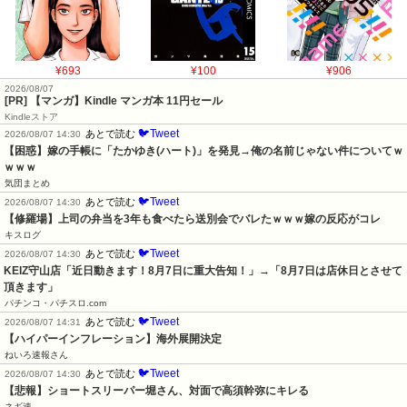
¥693
¥100
¥906
2026/08/07
[PR] 【マンガ】Kindle マンガ本 11円セール
Kindleストア
🐦Tweet
あとで読む
2026/08/07 14:30
【困惑】嫁の手帳に「たかゆき(ハート)」を発見→俺の名前じゃない件についてｗ
ｗｗｗ
気団まとめ
🐦Tweet
あとで読む
2026/08/07 14:30
【修羅場】上司の弁当を3年も食べたら送別会でバレたｗｗｗ嫁の反応がコレ
キスログ
🐦Tweet
あとで読む
2026/08/07 14:30
KEIZ守山店「近日動きます！8月7日に重大告知！」→「8月7日は店休日とさせて
頂きます」
パチンコ・パチスロ.com
🐦Tweet
あとで読む
2026/08/07 14:31
【ハイパーインフレーション】海外展開決定
ねいろ速報さん
🐦Tweet
あとで読む
2026/08/07 14:30
【悲報】ショートスリーパー堀さん、対面で高須幹弥にキレる
ネギ速