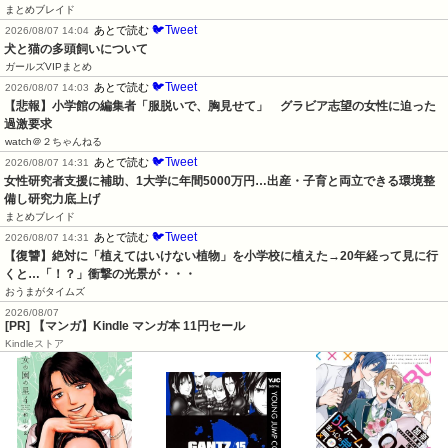
まとめブレイド
🐦Tweet
あとで読む
2026/08/07 14:04
犬と猫の多頭飼いについて
ガールズVIPまとめ
🐦Tweet
あとで読む
2026/08/07 14:03
【悲報】小学館の編集者「服脱いで、胸見せて」　グラビア志望の女性に迫った
過激要求
watch＠２ちゃんねる
🐦Tweet
あとで読む
2026/08/07 14:31
女性研究者支援に補助、1大学に年間5000万円…出産・子育と両立できる環境整
備し研究力底上げ
まとめブレイド
🐦Tweet
あとで読む
2026/08/07 14:31
【復讐】絶対に「植えてはいけない植物」を小学校に植えた→20年経って見に行
くと…「！？」衝撃の光景が・・・
おうまがタイムズ
2026/08/07
[PR] 【マンガ】Kindle マンガ本 11円セール
Kindleストア