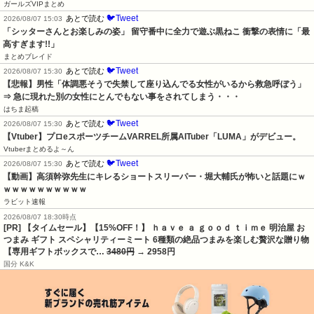
ガールズVIPまとめ
🐦Tweet
あとで読む
2026/08/07 15:03
「シッターさんとお楽しみの姿」 留守番中に全力で遊ぶ黒ねこ 衝撃の表情に「最
高すぎます!!」
まとめブレイド
🐦Tweet
あとで読む
2026/08/07 15:30
【悲報】男性「体調悪そうで失禁して座り込んでる女性がいるから救急呼ぼう」
⇒ 急に現れた別の女性にとんでもない事をされてしまう・・・
はちま起稿
🐦Tweet
あとで読む
2026/08/07 15:30
【Vtuber】プロeスポーツチームVARREL所属AITuber「LUMA」がデビュー。
Vtuberまとめるよ～ん
🐦Tweet
あとで読む
2026/08/07 15:30
【動画】高須幹弥先生にキレるショートスリーパー・堀大輔氏が怖いと話題にｗ
ｗｗｗｗｗｗｗｗｗｗ
ラビット速報
2026/08/07 18:30時点
[PR] 【タイムセール】【15%OFF！】 ｈａｖｅ ａ ｇｏｏｄ ｔｉｍｅ 明治屋 お
つまみ ギフト スペシャリティーミート 6種類の絶品つまみを楽しむ贅沢な贈り物
【専用ギフトボックスで…
3480円
→ 2958円
国分 K&K