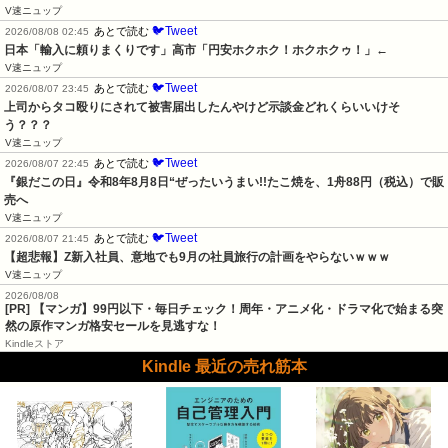
V速ニュップ
🐦Tweet
あとで読む
2026/08/08 02:45
日本「輸入に頼りまくりです」高市「円安ホクホク！ホクホクゥ！」←
V速ニュップ
🐦Tweet
あとで読む
2026/08/07 23:45
上司からタコ殴りにされて被害届出したんやけど示談金どれくらいいけそ
う？？？
V速ニュップ
🐦Tweet
あとで読む
2026/08/07 22:45
『銀だこの日』令和8年8月8日“ぜったいうまい!!たこ焼を、1舟88円（税込）で販
売へ
V速ニュップ
🐦Tweet
あとで読む
2026/08/07 21:45
【超悲報】Z新入社員、意地でも9月の社員旅行の計画をやらないｗｗｗ
V速ニュップ
2026/08/08
[PR] 【マンガ】99円以下・毎日チェック！周年・アニメ化・ドラマ化で始まる突
然の原作マンガ格安セールを見逃すな！
Kindleストア
Kindle 最近の売れ筋本