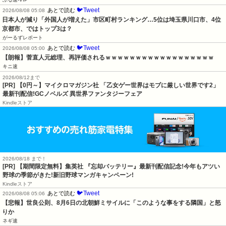
🐦Tweet
あとで読む
2026/08/08 05:08
日本人が減り「外国人が増えた」市区町村ランキング…5位は埼玉県川口市、4位
京都市、ではトップ3は？
がーるずレポート
🐦Tweet
あとで読む
2026/08/08 05:00
【朗報】菅直人元総理、再評価されるｗｗｗｗｗｗｗｗｗｗｗｗｗｗｗｗｗｗ
キニ速
2026/08/12まで
[PR] 【0円～】マイクロマガジン社 「乙女ゲー世界はモブに厳しい世界です2」
最新刊配信!GCノベルズ 異世界ファンタジーフェア
Kindleストア
2026/08/18 まで！
[PR] 【期間限定無料】集英社 『忘却バッテリー』最新刊配信記念!今年もアツい
野球の季節がきた!新旧野球マンガキャンペーン!
Kindleストア
🐦Tweet
あとで読む
2026/08/08 05:06
【悲報】世良公則、8月6日の北朝鮮ミサイルに「このような事をする隣国」と怒
りか
ネギ速