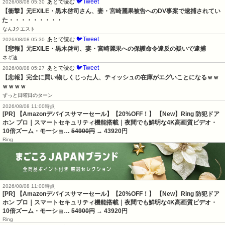
🐦Tweet
あとで読む
2026/08/08 05:30
【衝撃】元EXILE・黒木啓司さん、妻・宮崎麗果被告へのDV事案で逮捕されてい
た・・・・・・・・・
なんJクエスト
🐦Tweet
あとで読む
2026/08/08 05:30
【悲報】元EXILE・黒木啓司、妻・宮崎麗果への保護命令違反の疑いで逮捕
ネギ速
🐦Tweet
あとで読む
2026/08/08 05:27
【悲報】完全に買い物しくじった人、ティッシュの在庫がエグいことになるｗｗ
ｗｗｗｗ
ずっと日曜日のターン
2026/08/08 11:00時点
[PR] 【Amazonデバイスサマーセール】【20%OFF！】 【New】Ring 防犯ドア
ホン プロ｜スマートセキュリティ機能搭載｜夜間でも鮮明な4K高画質ビデオ・
10倍ズーム・モーショ…
54900円
→ 43920円
Ring
2026/08/08 11:00時点
[PR] 【Amazonデバイスサマーセール】【20%OFF！】 【New】Ring 防犯ドア
ホン プロ｜スマートセキュリティ機能搭載｜夜間でも鮮明な4K高画質ビデオ・
10倍ズーム・モーショ…
54900円
→ 43920円
Ring