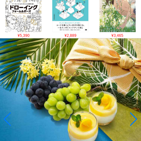
¥5,390
¥2,889
¥3,465