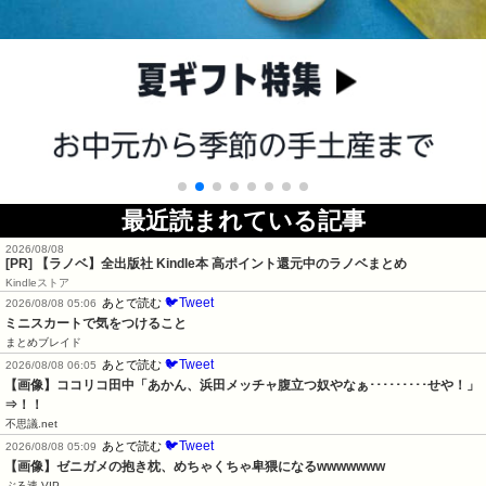
最近読まれている記事
2026/08/08
[PR] 【ラノベ】全出版社 Kindle本 高ポイント還元中のラノベまとめ
Kindleストア
🐦Tweet
あとで読む
2026/08/08 05:06
ミニスカートで気をつけること
まとめブレイド
🐦Tweet
あとで読む
2026/08/08 06:05
【画像】ココリコ田中「あかん、浜田メッチャ腹立つ奴やなぁ･････････せや！」
⇒！！
不思議.net
🐦Tweet
あとで読む
2026/08/08 05:09
【画像】ゼニガメの抱き枕、めちゃくちゃ卑猥になるwwwwwww
ぶる速-VIP