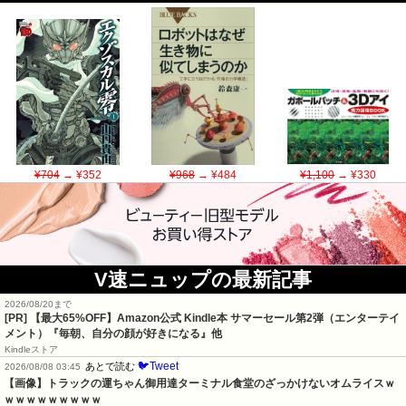
¥704
→ ¥352
¥968
→ ¥484
¥1,100
→ ¥330
V速ニュップの最新記事
2026/08/20まで
[PR]
【最大65%OFF】Amazon公式 Kindle本 サマーセール第2弾（エンターテイ
メント）『毎朝、自分の顔が好きになる』他
Kindleストア
🐦Tweet
あとで読む
2026/08/08 03:45
【画像】トラックの運ちゃん御用達ターミナル食堂のざっかけないオムライスｗ
ｗｗｗｗｗｗｗｗｗ