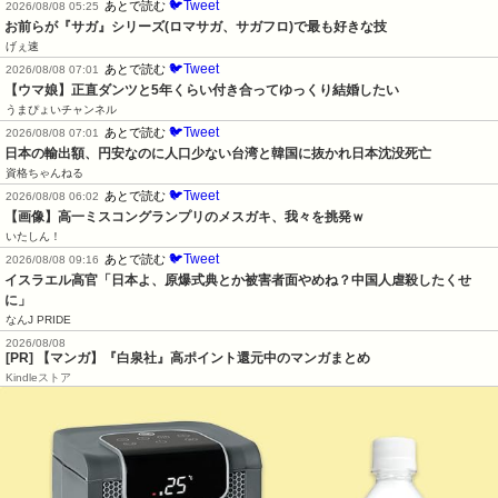
🐦Tweet
あとで読む
2026/08/08 05:25
お前らが『サガ』シリーズ(ロマサガ、サガフロ)で最も好きな技
げぇ速
🐦Tweet
あとで読む
2026/08/08 07:01
【ウマ娘】正直ダンツと5年くらい付き合ってゆっくり結婚したい
うまぴょいチャンネル
🐦Tweet
あとで読む
2026/08/08 07:01
日本の輸出額、円安なのに人口少ない台湾と韓国に抜かれ日本沈没死亡
資格ちゃんねる
🐦Tweet
あとで読む
2026/08/08 06:02
【画像】高一ミスコングランプリのメスガキ、我々を挑発ｗ
いたしん！
🐦Tweet
あとで読む
2026/08/08 09:16
イスラエル高官「日本よ、原爆式典とか被害者面やめね？中国人虐殺したくせ
に」
なんJ PRIDE
2026/08/08
[PR] 【マンガ】『白泉社』高ポイント還元中のマンガまとめ
Kindleストア