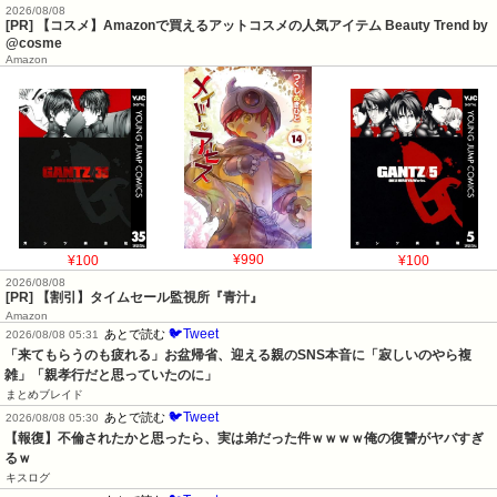
2026/08/08
[PR] 【コスメ】Amazonで買えるアットコスメの人気アイテム Beauty Trend by
@cosme
Amazon
¥100
¥990
¥100
2026/08/08
[PR] 【割引】タイムセール監視所『青汁』
Amazon
🐦Tweet
あとで読む
2026/08/08 05:31
「来てもらうのも疲れる」お盆帰省、迎える親のSNS本音に「寂しいのやら複
雑」「親孝行だと思っていたのに」
まとめブレイド
🐦Tweet
あとで読む
2026/08/08 05:30
【報復】不倫されたかと思ったら、実は弟だった件ｗｗｗｗ俺の復讐がヤバすぎ
るｗ
キスログ