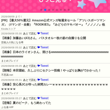
2026/08/09 まで！
[PR]
【最大50%還元】Amazon公式マンガ毎週末セール「アツいスポーツマン
ガ」（#マンガ・全般）『ROOKIES』『みどりのマキバオー』『ノノノノ』他
Kindleストア
🐦Tweet
あとで読む
2026/08/08 05:30
【画像】加藤あい(43)さん、バスタオル一枚の姿の自撮りを公開
芸能人の気になる噂
🐦Tweet
あとで読む
2026/08/08 05:32
【画像】日本のライオンさん、溶けるwwwwwwwwwwwwwwwwwwwwwwwwww
wwwwwwwwww
まとめブレイド
🐦Tweet
あとで読む
2026/08/08 05:35
【朗報】本田望結、久しぶりにセクシー投稿！やっぱりお胸がでかかった！
不思議.net
🐦Tweet
あとで読む
2026/08/08 05:31
【画像】安心系JCが作った林間カレーｗｗｗｗｗｗｗｗｗｗｗｗｗｗｗｗｗｗｗ
ｗｗｗｗｗ
まとめブレイド
🐦Tweet
あとで読む
2026/08/08 05:27
【悲報】夏のピーク、もう終わってた
ぶる速-VIP