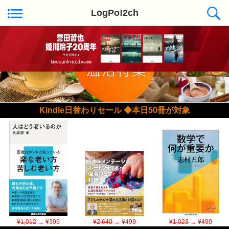
LogPo!2ch
Kindle日替わりセール ◆本日50冊が対象
¥1,012
→ ¥399
¥2,640
→ ¥499
¥1,023
→ ¥499