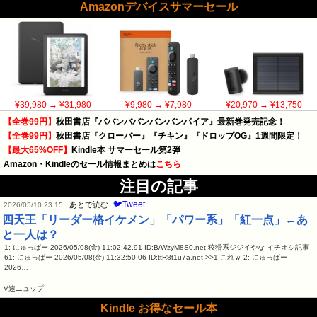
Amazonデバイスサマーセール
¥39,980
→ ¥31,980
¥9,980
→ ¥7,980
¥20,970
→ ¥13,750
【全巻99円】
秋田書店『ババンババンバンバンパイア』最新巻発売記念！
【全巻99円】
秋田書店『クローバー』『チキン』『ドロップOG』1週間限定！
【最大65%OFF】
Kindle本 サマーセール第2弾
Amazon・Kindleのセール情報まとめは
こちら
注目の記事
🐦Tweet
あとで読む
2026/05/10 23:15
四天王「リーダー格イケメン」「パワー系」「紅一点」←あ
と一人は？
1: にゅっぱー 2026/05/08(金) 11:02:42.91 ID:B/WzyM8S0.net 狡猾系ジジイやな イチオシ記事
61: にゅっぱー 2026/05/08(金) 11:32:50.06 ID:ttR8t1u7a.net >>1 これｗ 2: にゅっぱー
2026…
V速ニュップ
Kindle お得なセール本