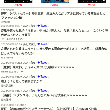
¥100
¥862
¥100
2026/08/08
[PR] 【ベストセラー】毎日更新！最近みんながリアルに買っている商品まとめ
ファッション編
Amazon
🐦Tweet
あとで読む
2026/08/08 05:37
赤紙を貰った息子「うあぁ…やっぱり怖えぇ」 母親「あんたぁ…」←こういう時
代があったという事実
ガールズVIPまとめ
🐦Tweet
あとで読む
2026/08/08 05:39
左遷された財務省エリートに待ち受ける運命がやばすぎる！と話題に、経歴自体
はとんでもないものだが……
U-1 NEWS
🐦Tweet
あとで読む
2026/08/08 09:12
【驚愕】東京都、ようやく気づいた模様ｗｗｗｗｗｗｗ
NEWSまとめもりー
🐦Tweet
あとで読む
2026/08/08 05:39
寝よう！と思って寝れますか？
基地沢直樹
🐦Tweet
あとで読む
2026/08/08 05:34
【画像】JKダンス部、いろんなデカパイが大暴れｗｗｗｗｗｗｗ
筋肉速報
2026/08/08 11:00時点
[PR] 【Amazonデバイスサマーセール】【18%OFF！】 Amazon Kindle