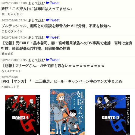
🐦Tweet
あとで読む
2026/08/08 07:00
旅館「この押入れには布団は入ってません」
登山ちゃんねる
🐦Tweet
あとで読む
2026/08/08 07:34
プルデンシャル、顧客との面談を録音方針 AIで分析、不正を検知へ
まとめブレイド
🐦Tweet
あとで読む
2026/08/08 07:34
【悲報】元EXILE・黒木啓司、妻・宮崎麗果被告へのDV事案で逮捕　宮崎は全身
打撲、頭部裂傷及び打撲、頸部損傷の怪我
筋肉速報
🐦Tweet
あとで読む
2026/08/08 07:35
【悲報】Jリーグさん、ガチで誰も観ないｗｗｗｗｗｗｗｗｗｗ
なんJクエスト
2026/08/08
[PR] 【マンガ】『一二三書房』セール・キャンペーン中のマンガ本まとめ
Kindleストア