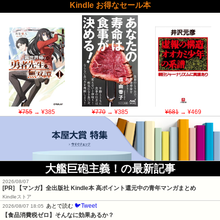
Kindle お得なセール本
¥755
→ ¥385
¥770
→ ¥385
¥681
→ ¥469
大艦巨砲主義！の最新記事
2026/08/07
[PR] 【マンガ】全出版社 Kindle本 高ポイント還元中の青年マンガまとめ
Kindleストア
🐦Tweet
あとで読む
2026/08/07 18:05
【食品消費税ゼロ】そんなに効果あるか？