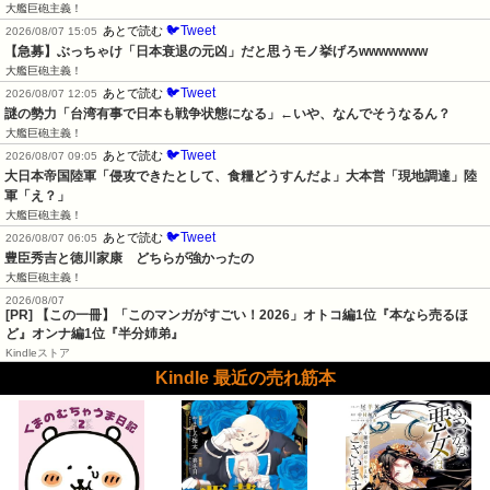
大艦巨砲主義！
🐦Tweet
あとで読む
2026/08/07 15:05
【急募】ぶっちゃけ「日本衰退の元凶」だと思うモノ挙げろwwwwwww
大艦巨砲主義！
🐦Tweet
あとで読む
2026/08/07 12:05
謎の勢力「台湾有事で日本も戦争状態になる」←いや、なんでそうなるん？
大艦巨砲主義！
🐦Tweet
あとで読む
2026/08/07 09:05
大日本帝国陸軍「侵攻できたとして、食糧どうすんだよ」大本営「現地調達」陸
軍「え？」
大艦巨砲主義！
🐦Tweet
あとで読む
2026/08/07 06:05
豊臣秀吉と徳川家康　どちらが強かったの
大艦巨砲主義！
2026/08/07
[PR] 【この一冊】「このマンガがすごい！2026」オトコ編1位『本なら売るほ
ど』オンナ編1位『半分姉弟』
Kindleストア
Kindle 最近の売れ筋本