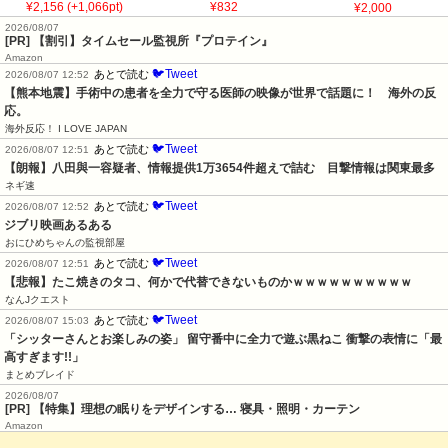
¥2,156 (+1,066pt)
¥832
¥2,000
2026/08/07
[PR] 【割引】タイムセール監視所『プロテイン』
Amazon
🐦Tweet
あとで読む
2026/08/07 12:52
【熊本地震】手術中の患者を全力で守る医師の映像が世界で話題に！　海外の反
応。
海外反応！ I LOVE JAPAN
🐦Tweet
あとで読む
2026/08/07 12:51
【朗報】八田與一容疑者、情報提供1万3654件超えで詰む　目撃情報は関東最多
ネギ速
🐦Tweet
あとで読む
2026/08/07 12:52
ジブリ映画あるある
おにひめちゃんの監視部屋
🐦Tweet
あとで読む
2026/08/07 12:51
【悲報】たこ焼きのタコ、何かで代替できないものかｗｗｗｗｗｗｗｗｗｗ
なんJクエスト
🐦Tweet
あとで読む
2026/08/07 15:03
「シッターさんとお楽しみの姿」 留守番中に全力で遊ぶ黒ねこ 衝撃の表情に「最
高すぎます!!」
まとめブレイド
2026/08/07
[PR] 【特集】理想の眠りをデザインする… 寝具・照明・カーテン
Amazon