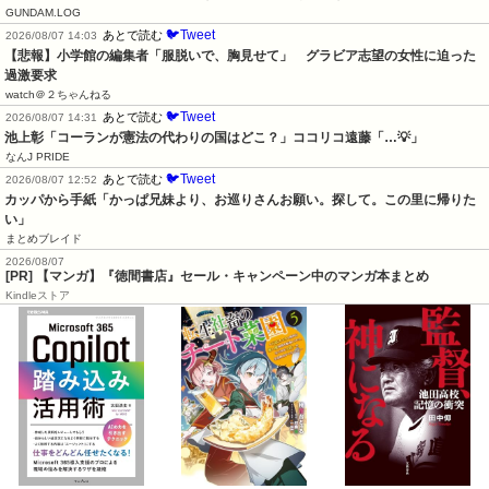
GUNDAM.LOG
🐦Tweet
あとで読む
2026/08/07 14:03
【悲報】小学館の編集者「服脱いで、胸見せて」　グラビア志望の女性に迫った
過激要求
watch＠２ちゃんねる
🐦Tweet
あとで読む
2026/08/07 14:31
池上彰「コーランが憲法の代わりの国はどこ？」ココリコ遠藤「…💡」
なんJ PRIDE
🐦Tweet
あとで読む
2026/08/07 12:52
カッパから手紙「かっぱ兄妹より、お巡りさんお願い。探して。この里に帰りた
い」
まとめブレイド
2026/08/07
[PR] 【マンガ】『徳間書店』セール・キャンペーン中のマンガ本まとめ
Kindleストア