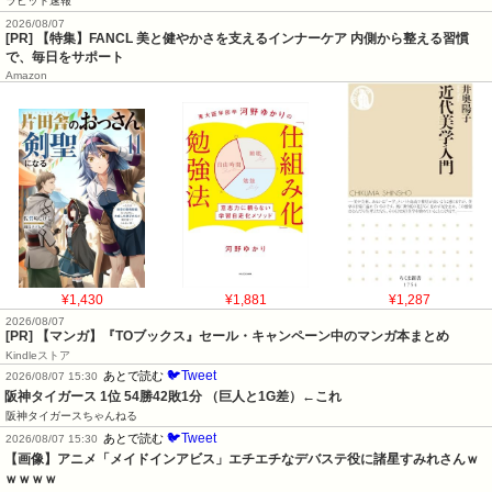
ラビット速報
2026/08/07
[PR] 【特集】FANCL 美と健やかさを支えるインナーケア 内側から整える習慣
で、毎日をサポート
Amazon
¥1,430
¥1,881
¥1,287
2026/08/07
[PR] 【マンガ】『TOブックス』セール・キャンペーン中のマンガ本まとめ
Kindleストア
🐦Tweet
あとで読む
2026/08/07 15:30
阪神タイガース 1位 54勝42敗1分 （巨人と1G差）←これ
阪神タイガースちゃんねる
🐦Tweet
あとで読む
2026/08/07 15:30
【画像】アニメ「メイドインアビス」エチエチなデバステ役に諸星すみれさんｗ
ｗｗｗｗ