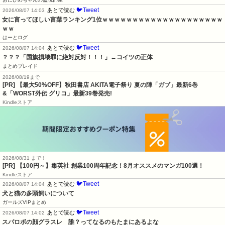
🐦Tweet
あとで読む
2026/08/07 14:03
女に言ってほしい言葉ランキング1位ｗｗｗｗｗｗｗｗｗｗｗｗｗｗｗｗｗｗｗｗ
ｗｗ
はーとログ
🐦Tweet
あとで読む
2026/08/07 14:04
？？？「国旗損壊罪に絶対反対！！！」←コイツの正体
まとめブレイド
2026/08/19まで
[PR] 【最大50%OFF】秋田書店 AKITA電子祭り 夏の陣「ガブ」最新6巻
&「WORST外伝 グリコ」最新39巻発売!
Kindleストア
2026/08/31 まで！
[PR]
【100円～】集英社 創業100周年記念！8月オススメのマンガ100選！
Kindleストア
🐦Tweet
あとで読む
2026/08/07 14:04
犬と猫の多頭飼いについて
ガールズVIPまとめ
🐦Tweet
あとで読む
2026/08/07 14:02
スパロボの顔グラスレ　誰？ってなるのもたまにあるよな