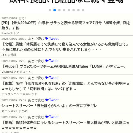
2026/08/07 まで！
[PR] 【最大20%OFF】白泉社 サラッと読める話売フェア7月号『極道令嬢、猫を
拾う。』他
Kindleストア
🐦Tweet
あとで読む
2026/08/07 15:30
【悲報】男性「体調悪そうで失禁して座り込んでる女性がいるから救急呼ぼう」
⇒ 急に現れた別の女性にとんでもない事をされてしまう・・・
はちま起稿
🐦Tweet
あとで読む
2026/08/07 15:30
【Vtuber】プロeスポーツチームVARREL所属AITuber「LUMA」がデビュー。
Vtuberまとめるよ～ん
🐦Tweet
あとで読む
2026/08/07 15:03
【衝撃】名作『HUNTER×HUNTER』の「幻影旅団」とんでもない事が判明ｗｗ
ｗｗもしかして「幻影旅団」は…ヤバすぎる…
デジタルニューススレッド
🐦Tweet
あとで読む
2026/08/07 15:32
ショートスリーパー「寝たほうがいいよ」の一言にブチギレ
ガールズVIPまとめ
🐦Tweet
あとで読む
2026/08/07 15:30
【動画】高須幹弥先生にキレるショートスリーパー・堀大輔氏が怖いと話題にｗ
ｗｗｗｗｗｗｗｗｗｗ