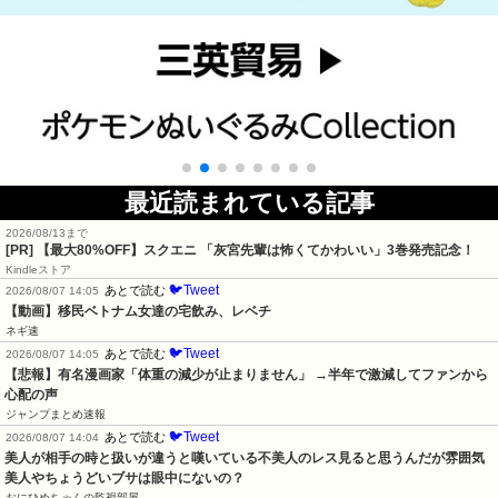
最近読まれている記事
2026/08/13まで
[PR]
【最大80%OFF】スクエニ 「灰宮先輩は怖くてかわいい」3巻発売記念！
Kindleストア
🐦Tweet
あとで読む
2026/08/07 14:05
【動画】移民ベトナム女達の宅飲み、レベチ
ネギ速
🐦Tweet
あとで読む
2026/08/07 14:05
【悲報】有名漫画家「体重の減少が止まりません」 →半年で激減してファンから
心配の声
ジャンプまとめ速報
🐦Tweet
あとで読む
2026/08/07 14:04
美人が相手の時と扱いが違うと嘆いている不美人のレス見ると思うんだが雰囲気
美人やちょうどいブサは眼中にないの？
おにひめちゃんの監視部屋