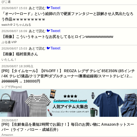
ぴこ速
🐦Tweet
あとで読む
2026/08/07 15:03
「オーバーロード」という絵師の力で硬派ファンタジーと誤解させ人気出たなろ
う作品ｗｗｗｗｗｗｗｗｗ
watch＠２ちゃんねる
🐦Tweet
あとで読む
2026/08/07 16:09
【画像】こういうキュートなお尻をしてるヒロインwwwwwwwwww
ぶる速-VIP
🐦Tweet
あとで読む
2026/08/07 15:03
【画像】稲村亜美さん
いたしん！
2026/08/07 18:30時点
[PR] 【タイムセール】【6%OFF！】 REGZA レグザ テレビ 85E350N (85インチ
/ 4K テレビ/液晶/クリア音声/ダブルチューナー/裏番組録画/スマートテレビ / 2…
209800円
→ 198000円
レグザ(Regza)
2026/08/07
[PR] 【生鮮食品を最短2時間でお届け！】毎日のお買い物に Amazonネットスー
パー（ライフ・バロー・成城石井）
Amazon