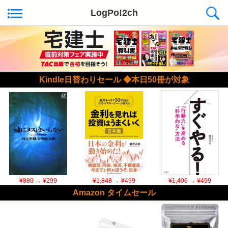
LogPo!2ch
Kindle日替わりセール ◆本日50冊が対象
¥880
→ ¥299
¥1,848
→ ¥499
¥1,406
→ ¥499
Amazon タイムセール