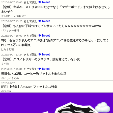
🐦Tweet
あとで読む
2026/08/07 15:00
【悲報】生成AI、メモリやSSDだけでなく「マザーボード」まで値上げさせてし
まいそう
オレ的ゲーム速報＠刃
🐦Tweet
あとで読む
2026/08/07 13:25
【悲報】ちんぽに下味つけてピンサロいったらｗｗｗｗｗｗｗｗｗwwww
バズッター速報
🐦Tweet
あとで読む
2026/08/07 16:00
X民「もちづきさんのアニメ後は”あのアニメ”を再放送するのをセットにしてく
れ」⇒ 4万いいね超え
はちま起稿
🐦Tweet
あとで読む
2026/08/07 13:24
【悲報】クロノトリガーのラスボス、誰も覚えていない説
ネギ速
🐦Tweet
あとで読む
2026/08/07 15:31
毎日タバコ2箱、コーヒー数リットルを飲む生活
おいしいまとめ
2026/08/07
[PR] 【特集】Amazon フィットネス特集
Amazon