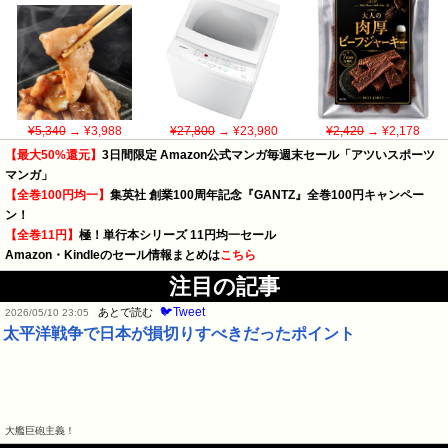
¥5,340
→ ¥3,988
¥27,800
→ ¥23,980
¥2,420
→ ¥2,178
【最大50%還元】
3日間限定 Amazon公式マンガ毎週末セール「アツいスポーツ
マンガ」
【全巻100円均一】
集英社 創業100周年記念『GANTZ』全巻100円キャンペー
ン！
【全巻11円】
極！単行本シリーズ 11円均一セール
Amazon・Kindleのセール情報まとめは
こちら
注目の記事
🐦Tweet
あとで読む
2026/05/10 23:05
太平洋戦争で日本が損切りすべきだったポイント
大艦巨砲主義！