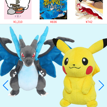
¥1,210
¥836
¥742