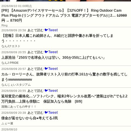
2026/08/10 01:00時点
[PR] 【Amazonデバイスサマーセール】【32%OFF！】 Ring Outdoor Cam
Plus Plug-In (リング アウトドアカム プラス 電源アダプターモデル) | 2…
12980
円
→ 8790円
Ring
🐦Tweet
あとで読む
2026/08/09 20:58
【悲報】日本人艦これ絵師さん、AI絵だと誹謗中傷され筆を折ってしま
う・・・・・・・・・
なんJクエスト
🐦Tweet
あとで読む
2026/08/09 20:55
上原浩治「250Sで名球会入りは甘い。300か350に上げてもいい」
なんJ PRIDE
🐦Tweet
あとで読む
2026/08/09 20:57
カル・ローリーさん、故障者リスト入り前の打率.161から驚きの数字を残してし
まうwwwwwwwww
なんじぇいスタジアム
🐦Tweet
あとで読む
2026/08/09 20:55
返却査定の厳格化…ソフトバンク、端末2年レンタル改悪へ“塗装はがれ”でも2.2
万円負担…上限も倍額に　保証加入なら免除　[8/9]
国難にあってもの申す！！
🐦Tweet
あとで読む
2026/08/09 20:39
借金が返せないから自●考えてるJ民
ふぇー速
2026/08/10