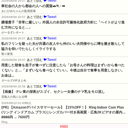
🐦Tweet
あとで読む
2026/08/09 20:57
車社会の人から都会の人への質疑🚗🏃♀️➡️
おにひめちゃんの監視部屋
🐦Tweet
あとで読む
2026/08/09 20:57
膳場貴子「非常に厳しい」外国人の永住許可厳格化政府方針に「ヘイトがより進
む方向になると…」
がーるずレポート
🐦Tweet
あとで読む
2026/08/09 20:57
私のフリンを疑った夫が共通の友人やら仲のいい夫同僚やらに噂を撒き散らして
協力を仰いでたらしくイライラする
怒り新党
🐦Tweet
あとで読む
2026/08/09 20:57
用意した朝食を息子が食べずに注意したら「お母さんの料理はまずいから食べた
くない」と…「まずいなら食べなくていい。今後は自分で食事を用意しなさい。
お金は...
ガールズVIPまとめ
🐦Tweet
あとで読む
2026/08/09 20:58
【画像】 テレ東の深夜がスゴイ、セクシー女優のナマ乳をモロ流し
芸能人の気になる噂
2026/08/10 01:00時点
[PR] 【Amazonデバイスサマーセール】【15%OFF！】 Ring Indoor Cam Plus
(リング インドアカム プラス) | レンズカバー付き高画質・広角2Kビデオの屋内…
8980円
→ 7600円
Ring
¥980