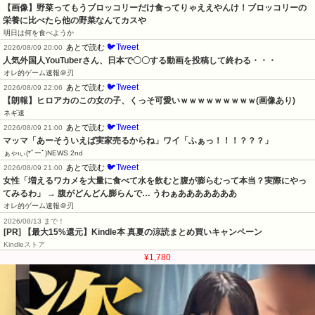
【画像】野菜ってもうブロッコリーだけ食ってりゃええやんけ！ブロッコリーの
栄養に比べたら他の野菜なんてカスや
明日は何を食べようか
🐦Tweet
あとで読む
2026/08/09 20:00
人気外国人YouTuberさん、日本で〇〇する動画を投稿して終わる・・・
オレ的ゲーム速報＠刃
🐦Tweet
あとで読む
2026/08/09 22:06
【朗報】ヒロアカのこの女の子、くっそ可愛いｗｗｗｗｗｗｗｗｗ(画像あり)
ネギ速
🐦Tweet
あとで読む
2026/08/09 21:00
マッマ「あーそういえば実家売るからね」ワイ「ふぁっ！！！？？？」
ぁゃιぃ(*ﾟーﾟ)NEWS 2nd
🐦Tweet
あとで読む
2026/08/09 21:00
女性「増えるワカメを大量に食べて水を飲むと腹が膨らむって本当？実際にやっ
てみるわ」 → 腹がどんどん膨らんで… うわぁあああああああ
オレ的ゲーム速報＠刃
2026/08/13 まで！
[PR]
【最大15%還元】Kindle本 真夏の涼読まとめ買いキャンペーン
Kindleストア
¥1,780