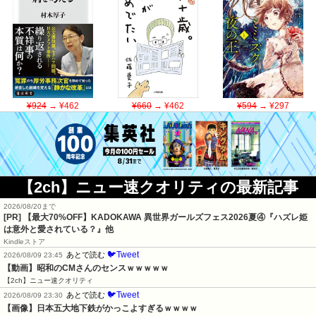
¥924
→ ¥462
¥660
→ ¥462
¥594
→ ¥297
【2ch】ニュー速クオリティの最新記事
2026/08/20まで
[PR] 【最大70%OFF】KADOKAWA 異世界ガールズフェス2026夏④『ハズレ姫
は意外と愛されている？』他
Kindleストア
🐦Tweet
あとで読む
2026/08/09 23:45
【動画】昭和のCMさんのセンスｗｗｗｗｗ
【2ch】ニュー速クオリティ
🐦Tweet
あとで読む
2026/08/09 23:30
【画像】日本五大地下鉄がかっこよすぎるｗｗｗｗ