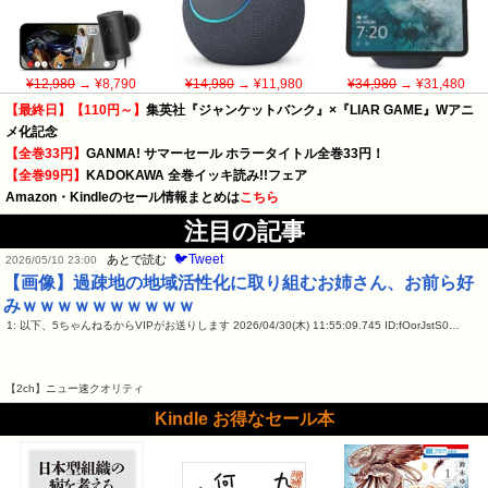
¥12,980
→ ¥8,790
¥14,980
→ ¥11,980
¥34,980
→ ¥31,480
【最終日】【110円～】
集英社『ジャンケットバンク』×『LIAR GAME』Wアニ
メ化記念
【全巻33円】
GANMA! サマーセール ホラータイトル全巻33円！
【全巻99円】
KADOKAWA 全巻イッキ読み!!フェア
Amazon・Kindleのセール情報まとめは
こちら
注目の記事
🐦Tweet
あとで読む
2026/05/10 23:00
【画像】過疎地の地域活性化に取り組むお姉さん、お前ら好
みｗｗｗｗｗｗｗｗｗｗ
1: 以下、5ちゃんねるからVIPがお送りします 2026/04/30(木) 11:55:09.745 ID:fOorJstS0…
【2ch】ニュー速クオリティ
Kindle お得なセール本