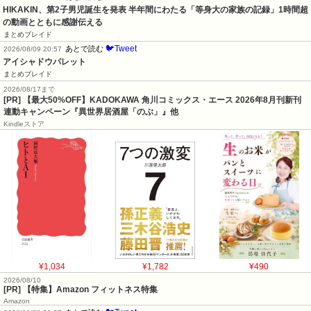
HIKAKIN、第2子男児誕生を発表 半年間にわたる「等身大の家族の記録」1時間超
の動画とともに感謝伝える
まとめブレイド
🐦Tweet
あとで読む
2026/08/09 20:57
アイシャドウパレット
まとめブレイド
2026/08/17まで
[PR] 【最大50%OFF】KADOKAWA 角川コミックス・エース 2026年8月刊新刊
連動キャンペーン『異世界居酒屋「のぶ」』他
Kindleストア
¥1,034
¥1,782
¥490
2026/08/10
[PR] 【特集】Amazon フィットネス特集
Amazon