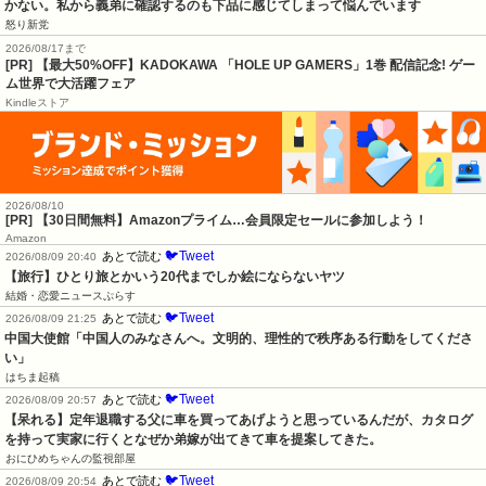
かない。私から義弟に確認するのも下品に感じてしまって悩んでいます
怒り新党
2026/08/17まで
[PR] 【最大50%OFF】KADOKAWA 「HOLE UP GAMERS」1巻 配信記念! ゲー
ム世界で大活躍フェア
Kindleストア
2026/08/10
[PR] 【30日間無料】Amazonプライム…会員限定セールに参加しよう！
Amazon
🐦Tweet
あとで読む
2026/08/09 20:40
【旅行】ひとり旅とかいう20代までしか絵にならないヤツ
結婚・恋愛ニュースぷらす
🐦Tweet
あとで読む
2026/08/09 21:25
中国大使館「中国人のみなさんへ。文明的、理性的で秩序ある行動をしてくださ
い」
はちま起稿
🐦Tweet
あとで読む
2026/08/09 20:57
【呆れる】定年退職する父に車を買ってあげようと思っているんだが、カタログ
を持って実家に行くとなぜか弟嫁が出てきて車を提案してきた。
おにひめちゃんの監視部屋
🐦Tweet
あとで読む
2026/08/09 20:54