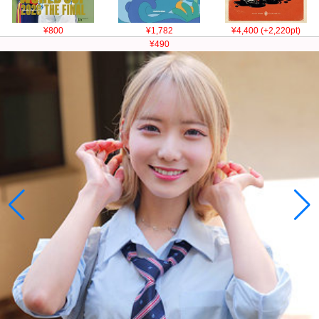
¥800
¥1,782
¥4,400 (+2,220pt)
¥490