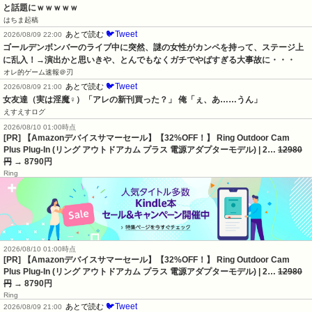
と話題にｗｗｗｗｗ
はちま起稿
🐦Tweet
あとで読む
2026/08/09 22:00
ゴールデンボンバーのライブ中に突然、謎の女性がカンペを持って、ステージ上
に乱入！→演出かと思いきや、とんでもなくガチでやばすぎる大事故に・・・
オレ的ゲーム速報＠刃
🐦Tweet
あとで読む
2026/08/09 21:00
女友達（実は淫魔♀）「アレの新刊買った？」 俺「ぇ、あ……うん」
えすえすログ
2026/08/10 01:00時点
[PR] 【Amazonデバイスサマーセール】【32%OFF！】 Ring Outdoor Cam
Plus Plug-In (リング アウトドアカム プラス 電源アダプターモデル) | 2…
12980
円
→ 8790円
Ring
2026/08/10 01:00時点
[PR] 【Amazonデバイスサマーセール】【32%OFF！】 Ring Outdoor Cam
Plus Plug-In (リング アウトドアカム プラス 電源アダプターモデル) | 2…
12980
円
→ 8790円
Ring
🐦Tweet
あとで読む
2026/08/09 21:00