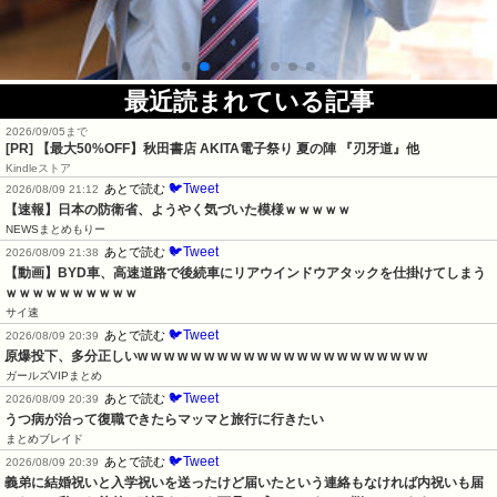
最近読まれている記事
2026/09/05まで
[PR]
【最大50%OFF】秋田書店 AKITA電子祭り 夏の陣 『刃牙道』他
Kindleストア
🐦Tweet
あとで読む
2026/08/09 21:12
【速報】日本の防衛省、ようやく気づいた模様ｗｗｗｗｗ
NEWSまとめもりー
🐦Tweet
あとで読む
2026/08/09 21:38
【動画】BYD車、高速道路で後続車にリアウインドウアタックを仕掛けてしまう
ｗｗｗｗｗｗｗｗｗｗ
サイ速
🐦Tweet
あとで読む
2026/08/09 20:39
原爆投下、多分正しいw w w w w w w w w w w w w w w w w w w w w w
ガールズVIPまとめ
🐦Tweet
あとで読む
2026/08/09 20:39
うつ病が治って復職できたらマッマと旅行に行きたい
まとめブレイド
🐦Tweet
あとで読む
2026/08/09 20:39
義弟に結婚祝いと入学祝いを送ったけど届いたという連絡もなければ内祝いも届