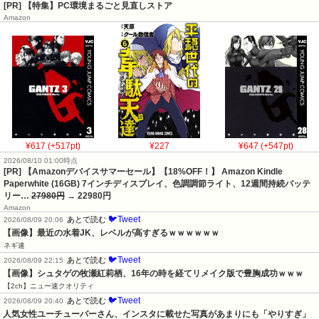
[PR] 【特集】PC環境まるごと見直しストア
Amazon
¥617 (+517pt)
¥227
¥647 (+547pt)
2026/08/10 01:00時点
[PR] 【Amazonデバイスサマーセール】【18%OFF！】 Amazon Kindle
Paperwhite (16GB) 7インチディスプレイ、色調調節ライト、12週間持続バッテ
リー…
27980円
→ 22980円
Amazon
🐦Tweet
あとで読む
2026/08/09 20:06
【画像】最近の水着JK、レベルが高すぎるｗｗｗｗｗｗ
ネギ速
🐦Tweet
あとで読む
2026/08/09 22:15
【画像】シュタゲの牧瀬紅莉栖、16年の時を経てリメイク版で豊胸成功ｗｗｗ
【2ch】ニュー速クオリティ
🐦Tweet
あとで読む
2026/08/09 20:40
人気女性ユーチューバーさん、インスタに載せた写真があまりにも「やりすぎ」