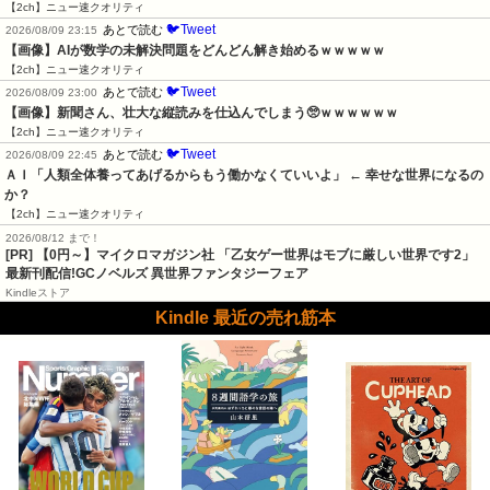
【2ch】ニュー速クオリティ
🐦Tweet
あとで読む
2026/08/09 23:15
【画像】AIが数学の未解決問題をどんどん解き始めるｗｗｗｗｗ
【2ch】ニュー速クオリティ
🐦Tweet
あとで読む
2026/08/09 23:00
【画像】新聞さん、壮大な縦読みを仕込んでしまう🥺ｗｗｗｗｗｗ
【2ch】ニュー速クオリティ
🐦Tweet
あとで読む
2026/08/09 22:45
ＡＩ「人類全体養ってあげるからもう働かなくていいよ」 ← 幸せな世界になるの
か？
【2ch】ニュー速クオリティ
2026/08/12 まで！
[PR] 【0円～】マイクロマガジン社 「乙女ゲー世界はモブに厳しい世界です2」
最新刊配信!GCノベルズ 異世界ファンタジーフェア
Kindleストア
Kindle 最近の売れ筋本