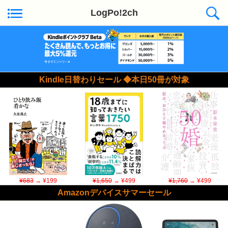
LogPo!2ch
Kindle日替わりセール ◆本日50冊が対象
¥683
→ ¥199
¥1,650
→ ¥499
¥1,760
→ ¥499
Amazonデバイスサマーセール