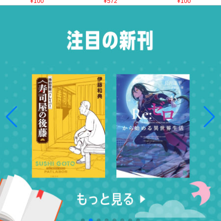
¥100
¥572
¥100