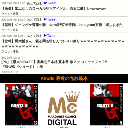
🐦Tweet
あとで読む
2026/08/08 21:00
【画像】加工なしのローカル地下アイドル、流石に厳しいwwwwww
ラビット速報
🐦Tweet
あとで読む
2026/08/08 19:30
【悲報】ジャンポケ斉藤の妻、夫の求刑7年翌日にInstagram更新「楽しすぎた」
ラビット速報
🐦Tweet
あとで読む
2026/08/08 18:52
【悲報】堀大輔さん、寝る間も惜しんでレスバ祭りｗｗｗｗｗｗｗｗｗｗｗｗｗ
ｗｗｗｗｗｗｗｗｗｗｗ
ラビット速報
2026/08/12 まで！
[PR] 【最大88%OFF】実業之日本社 夏本番!激アツ コミックフェア!!
『SHWD《シュード》』他
Kindleストア
Kindle 最近の売れ筋本