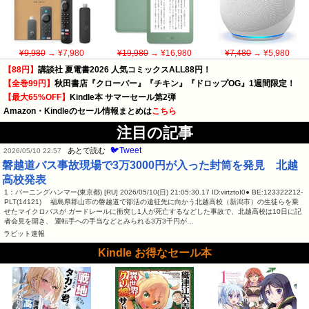
¥9,980
→ ¥7,980
¥19,980
→ ¥16,980
¥7,480
→ ¥5,980
【88円】
講談社 夏電書2026 人気コミックスALL88円！
【全巻99円】
秋田書店『クローバー』『チキン』『ドロップOG』1週間限定！
【最大65%OFF】
Kindle本 サマーセール第2弾
Amazon・Kindleのセール情報まとめは
こちら
注目の記事
🐦Tweet
あとで読む
2026/05/10 22:57
磐越道バス事故現場で3万3000円が入った封筒を発見 北越
高校発表
1：バーニングハンマー(東京都) [RU] 2026/05/10(日) 21:05:30.17 ID:virtztoI0● BE:123322212-
PLT(14121) 福島県郡山市の磐越道で部活の遠征先に向かう北越高校（新潟市）の生徒らを乗
せたマイクロバスが ガードレールに衝突し1人が死亡するなどした事故で、北越高校は10日に記
者会見を開き、 運転手への手当などとみられる3万3千円が…
ラビット速報
Kindle お得なセール本