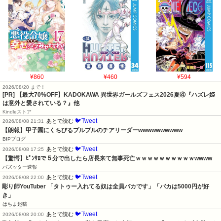
¥860
¥460
¥594
2026/08/20 まで！
[PR] 【最大70%OFF】KADOKAWA 異世界ガールズフェス2026夏④『ハズレ姫
は意外と愛されている？』他
Kindleストア
🐦Tweet
あとで読む
2026/08/08 21:31
【朗報】甲子園にくちびるプルプルのチアリーダーwwwwwwwwww
BIPブログ
🐦Tweet
あとで読む
2026/08/08 17:25
【驚愕】ﾋﾟﾝｻﾛで５分で出したら店長来て無事死亡ｗｗｗｗｗｗｗｗｗｗwwww
バズッター速報
🐦Tweet
あとで読む
2026/08/08 22:00
彫り師YouTuber 「タトゥー入れてる奴は全員バカです」「バカは5000円が好
き」
はちま起稿
🐦Tweet
あとで読む
2026/08/08 20:00