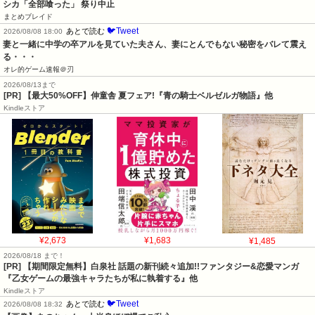
シカ「全部喰った」 祭り中止
まとめブレイド
🐦Tweet
あとで読む
2026/08/08 18:00
妻と一緒に中学の卒アルを見ていた夫さん、妻にとんでもない秘密をバレて震え
る・・・
オレ的ゲーム速報＠刃
2026/08/13まで
[PR] 【最大50%OFF】伸童舎 夏フェア!『青の騎士ベルゼルガ物語』他
Kindleストア
¥2,673
¥1,683
¥1,485
2026/08/18 まで！
[PR] 【期間限定無料】白泉社 話題の新刊続々追加!!ファンタジー&恋愛マンガ
『乙女ゲームの最強キャラたちが私に執着する』他
Kindleストア
🐦Tweet
あとで読む
2026/08/08 18:32