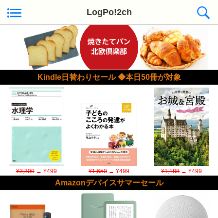
LogPo!2ch
Kindle日替わりセール ◆本日50冊が対象
¥3,300
→ ¥499
¥1,650
→ ¥499
¥1,188
→ ¥499
Amazonデバイスサマーセール