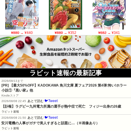
¥880
→ ¥440
¥880
→ ¥352
¥682
→ ¥341
ラビット速報の最新記事
2026/08/13まで
[PR] 【最大50%OFF】KADOKAWA 角川文庫 夏フェア2026 第4弾:怖い!ホラー
小説①『黒い家』他
Kindleストア
🐦Tweet
あとで読む
2026/08/08 22:45
【訃報】ラグビー九州電力所属の選手が熱中症で死亡　フィジー出身の26歳
ラビット速報
🐦Tweet
あとで読む
2026/08/08 21:50
安川電機の人事がガチで美人すぎると話題に…（※画像あり）
ラビット速報