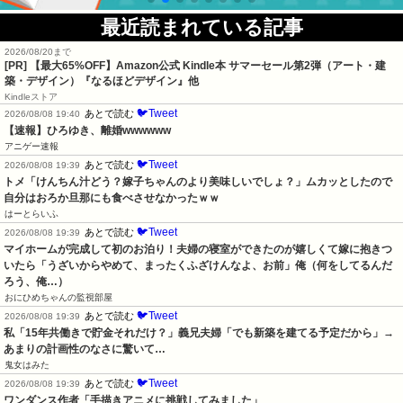
最近読まれている記事
2026/08/20まで
[PR]
【最大65%OFF】Amazon公式 Kindle本 サマーセール第2弾（アート・建
築・デザイン）『なるほどデザイン』他
Kindleストア
🐦Tweet
あとで読む
2026/08/08 19:40
【速報】ひろゆき、離婚wwwwww
アニゲー速報
🐦Tweet
あとで読む
2026/08/08 19:39
トメ「けんちん汁どう？嫁子ちゃんのより美味しいでしょ？」ムカッとしたので
自分はおろか旦那にも食べさせなかったｗｗ
はーとらいふ
🐦Tweet
あとで読む
2026/08/08 19:39
マイホームが完成して初のお泊り！夫婦の寝室ができたのが嬉しくて嫁に抱きつ
いたら「うざいからやめて、まったくふざけんなよ、お前」俺（何をしてるんだ
ろう、俺…）
おにひめちゃんの監視部屋
🐦Tweet
あとで読む
2026/08/08 19:39
私「15年共働きで貯金それだけ？」義兄夫婦「でも新築を建てる予定だから」→
あまりの計画性のなさに驚いて…
鬼女はみた
🐦Tweet
あとで読む
2026/08/08 19:39
ワンダンス作者「手描きアニメに挑戦してみました」