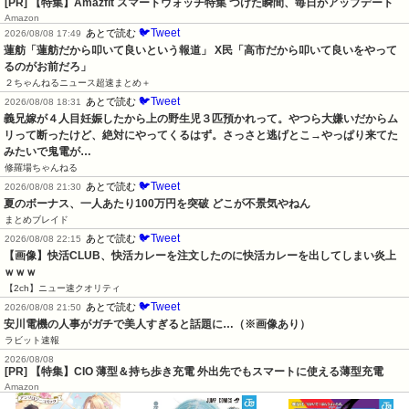
[PR] 【特集】Amazfit スマートウォッチ特集 つけた瞬間、毎日がアップデート
Amazon
🐦Tweet
あとで読む
2026/08/08 17:49
蓮舫「蓮舫だから叩いて良いという報道」 X民「高市だから叩いて良いをやって
るのがお前だろ」
２ちゃんねるニュース超速まとめ＋
🐦Tweet
あとで読む
2026/08/08 18:31
義兄嫁が４人目妊娠したから上の野生児３匹預かれって。やつら大嫌いだからム
リって断ったけど、絶対にやってくるはず。さっさと逃げとこ→やっぱり来てた
みたいで鬼電が…
修羅場ちゃんねる
🐦Tweet
あとで読む
2026/08/08 21:30
夏のボーナス、一人あたり100万円を突破 どこが不景気やねん
まとめブレイド
🐦Tweet
あとで読む
2026/08/08 22:15
【画像】快活CLUB、快活カレーを注文したのに快活カレーを出してしまい炎上
ｗｗｗ
【2ch】ニュー速クオリティ
🐦Tweet
あとで読む
2026/08/08 21:50
安川電機の人事がガチで美人すぎると話題に…（※画像あり）
ラビット速報
2026/08/08
[PR] 【特集】CIO 薄型＆持ち歩き充電 外出先でもスマートに使える薄型充電
Amazon