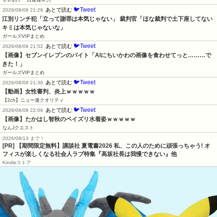
🐦Tweet
あとで読む
2026/08/08 21:28
江別リンチ犯「立って謝罪は本気じゃない」 裁判官「ほな裁判で土下座してない
キミは本気じゃないな」
ガールズVIPまとめ
🐦Tweet
あとで読む
2026/08/08 21:52
【画像】セブンイレブンのバイト「AIにちいかわの画像を食わせてっと………で
きた！」
ガールズVIPまとめ
🐦Tweet
あとで読む
2026/08/08 21:30
【動画】女性審判、炎上ｗｗｗｗｗ
【2ch】ニュー速クオリティ
🐦Tweet
あとで読む
2026/08/08 22:06
【画像】たかはし智秋のペイズリ水着姿ｗｗｗｗｗ
なんJクエスト
2026/08/13 まで！
[PR] 【期間限定無料】講談社 夏電書2026 私、この人のために頑張っちゃう! オ
フィスが楽しくなる社会人ラブ特集『高坂社長は我慢できない』他
Kindleストア