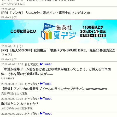
ゴールデンタイムズ
2026/08/08
[PR] 【マンガ】『ぶんか社』高ポイント還元中のマンガまとめ
Kindleストア
2026/08/19 まで！
[PR] 【最大50%OFF】秋田書店 「弱虫ペダル SPARE BIKE」 最新16巻発売記念
フェア!
Kindleストア
🐦Tweet
あとで読む
2026/08/08 19:39
「私達が原爆ドーム前をあけ渡せば核戦争が始まってしまう」と訴える市民団
体、それを聞いた被爆3世の人が……
U-1 NEWS
🐦Tweet
あとで読む
2026/08/08 18:37
【画像】アメリカの最新ラブドールのラインナップがヤバいwwwwwwwww
異世界転生まとめ速報
🐦Tweet
あとで読む
2026/08/08 18:36
脳汁出たことありますか？
おにひめちゃんの監視部屋
🐦Tweet
あとで読む
2026/08/08 21:30