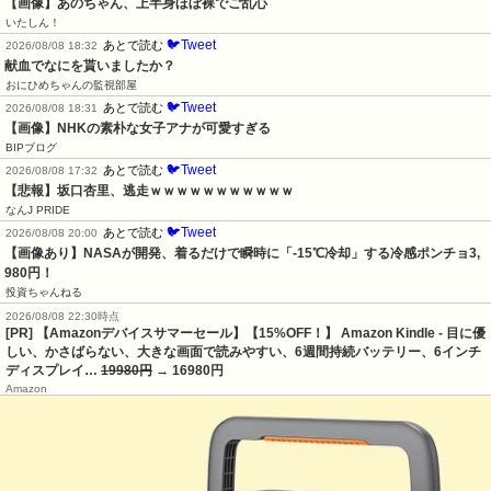
【画像】あのちゃん、上半身ほぼ裸でご乱心
いたしん！
🐦Tweet
あとで読む
2026/08/08 18:32
献血でなにを貰いましたか？
おにひめちゃんの監視部屋
🐦Tweet
あとで読む
2026/08/08 18:31
【画像】NHKの素朴な女子アナが可愛すぎる
BIPブログ
🐦Tweet
あとで読む
2026/08/08 17:32
【悲報】坂口杏里、逃走ｗｗｗｗｗｗｗｗｗｗｗ
なんJ PRIDE
🐦Tweet
あとで読む
2026/08/08 20:00
【画像あり】NASAが開発、着るだけで瞬時に「-15℃冷却」する冷感ポンチョ3,
980円！
投資ちゃんねる
2026/08/08 22:30時点
[PR] 【Amazonデバイスサマーセール】【15%OFF！】 Amazon Kindle - 目に優
しい、かさばらない、大きな画面で読みやすい、6週間持続バッテリー、6インチ
ディスプレイ…
19980円
→ 16980円
Amazon