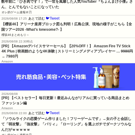
数年前に「ひき肉です！」で一世を風靡した人気YouTuber『ちょんまげ小僧』さ
ん、とんでもないことになっていた
オレ的ゲーム速報＠刃
🐦Tweet
あとで読む
2026/08/08 17:25
【櫻坂46】アリーナ座席ブロック図も判明！広島公演、現地の様子がこちら【全
国ツアー2026 -What’s lonesome?- 】
櫻坂46まとめもり～
2026/08/08 22:30時点
[PR] 【Amazonデバイスサマーセール】【20%OFF！】 Amazon Fire TV Stick
4K Plus | 映画館のような4K体験 | ストリーミングメディアプレイヤー …
9980円
→ 7980円
Amazon
2026/08/08
[PR] 【ベストセラー】毎日更新！最近みんながリアルに買っている商品まとめ
ファッション編
Amazon
🐦Tweet
あとで読む
2026/08/08 22:00
「ソウルライクの恋愛ゲーム作りました！フリーゲームです」→女の子と会話し
て「弱攻撃」「強攻撃」「パリィ」「ローリング」を選ぶガチでダークソウルな
んだがｗｗｗｗｗ
オレ的ゲーム速報＠刃