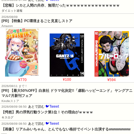
【悲報】シカと人間の共存、無理だったｗｗｗｗｗｗｗｗｗｗｗｗｗｗｗ
ダイエット速報
2026/08/09
[PR] 【特集】PC環境まるごと見直しストア
Amazon
¥770
¥100
¥594
2026/08/11 まで！
[PR] 【最大50%OFF】白泉社 ドラマ化決定!!「虐殺ハッピーエンド」 ヤングアニ
マル7月新刊フェア
Kindleストア
🐦Tweet
あとで読む
2026/08/09 08:50
【愕然】男の浮気行動ランク第1位！その理由がｗｗｗｗ
キスログ
🐦Tweet
あとで読む
2026/08/09 08:50
【画像】リアルみいちゃん、とんでもない格好でイベント出演するwwwwwwww