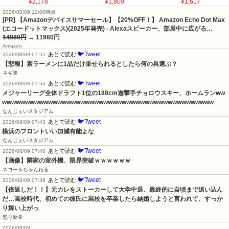
¥2,178
¥1,800
¥1,617
2026/08/09 12:00時点
[PR] 【Amazonデバイスサマーセール】【20%OFF！】 Amazon Echo Dot Max
(エコードットマックス)(2025年発売) - Alexaスピーカー、部屋中に広がる…
14980円
→ 11980円
Amazon
🐦Tweet
あとで読む
2026/08/09 07:55
【悲報】素ラーメンに1品だけ乗せられるとしたら何の具選ぶ？
ネギ速
🐦Tweet
あとで読む
2026/08/09 07:56
メジャーリーグ全体ドラフト1位の188cm遊撃手チョロウスキー、ホームランww
wwwwwwwwwwwwwwwwwwwwwwwwwwwwwwwwwwwwwwwwwwwwww
なんじぇいスタジアム
🐦Tweet
あとで読む
2026/08/09 07:43
横浜のフロントいい加減有能よな
なんじぇいスタジアム
🐦Tweet
あとで読む
2026/08/09 07:40
【画像】隣家の室外機、限界突破ｗｗｗｗｗｗ
スコールちゃんねる
🐦Tweet
あとで読む
2026/08/09 07:39
【倍返しだ！！】元カレをストーカーして大学中退、最終的に自頃まで追い込ん
だ…高校時代、初めての彼氏に高校を卒業したら結婚しようと言われて、すっか
り舞い上がっ
怒り新党
2026/08/09