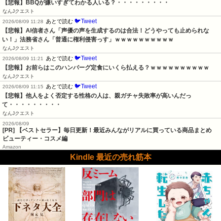
【悲報】BBQが嫌いすぎてわかる人いる？・・・・・・・・・
なんJクエスト
🐦Tweet
あとで読む
2026/08/09 11:28
【悲報】AI信者さん「声優の声を生成するのは合法！どうやっても止められな
い！」法務省さん「普通に権利侵害っす」ｗｗｗｗｗｗｗｗｗｗ
なんJクエスト
🐦Tweet
あとで読む
2026/08/09 11:21
【悲報】お前らはこのハンバーグ定食にいくら払える？ｗｗｗｗｗｗｗｗｗｗ
なんJクエスト
🐦Tweet
あとで読む
2026/08/09 11:15
【悲報】他人をよく否定する性格の人は、親ガチャ失敗率が高いんだっ
て・・・・・・・・・
なんJクエスト
2026/08/09
[PR] 【ベストセラー】毎日更新！最近みんながリアルに買っている商品まとめ
ビューティー・コスメ編
Amazon
Kindle 最近の売れ筋本