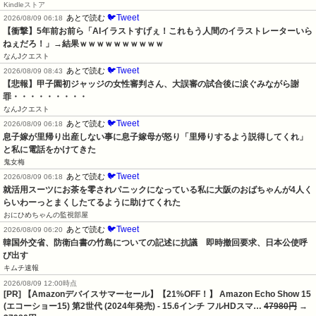
Kindleストア
🐦Tweet
あとで読む
2026/08/09 06:18
【衝撃】5年前お前ら「AIイラストすげぇ！これもう人間のイラストレーターいら
ねぇだろ！」→結果ｗｗｗｗｗｗｗｗｗｗ
なんJクエスト
🐦Tweet
あとで読む
2026/08/09 08:43
【悲報】甲子園初ジャッジの女性審判さん、大誤審の試合後に涙ぐみながら謝
罪・・・・・・・・・
なんJクエスト
🐦Tweet
あとで読む
2026/08/09 06:18
息子嫁が里帰り出産しない事に息子嫁母が怒り「里帰りするよう説得してくれ」
と私に電話をかけてきた
鬼女梅
🐦Tweet
あとで読む
2026/08/09 06:18
就活用スーツにお茶を零されパニックになっている私に大阪のおばちゃんが4人く
らいわーっとまくしたてるように助けてくれた
おにひめちゃんの監視部屋
🐦Tweet
あとで読む
2026/08/09 06:20
韓国外交省、防衛白書の竹島についての記述に抗議　即時撤回要求、日本公使呼
び出す
キムチ速報
2026/08/09 12:00時点
[PR] 【Amazonデバイスサマーセール】【21%OFF！】 Amazon Echo Show 15
(エコーショー15) 第2世代 (2024年発売) - 15.6インチ フルHDスマ…
47980円
→