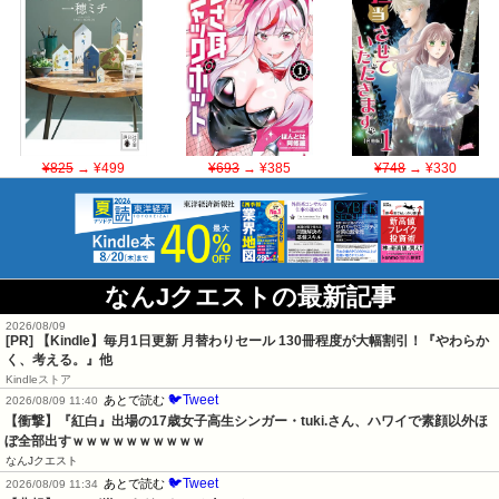
¥825
→ ¥499
¥693
→ ¥385
¥748
→ ¥330
なんJクエストの最新記事
2026/08/09
[PR]
【Kindle】毎月1日更新 月替わりセール 130冊程度が大幅割引！『やわらか
く、考える。』他
Kindleストア
🐦Tweet
あとで読む
2026/08/09 11:40
【衝撃】『紅白』出場の17歳女子高生シンガー・tuki.さん、ハワイで素顔以外ほ
ぼ全部出すｗｗｗｗｗｗｗｗｗｗ
なんJクエスト
🐦Tweet
あとで読む
2026/08/09 11:34