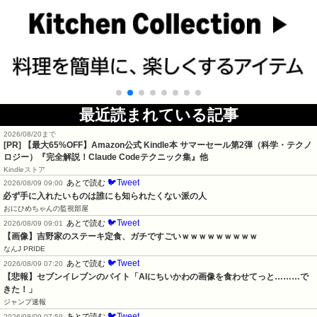
最近読まれている記事
2026/08/20まで
[PR]
【最大65%OFF】Amazon公式 Kindle本 サマーセール第2弾（科学・テクノ
ロジー）『完全解説！Claude Codeテクニック集』他
Kindleストア
🐦Tweet
あとで読む
2026/08/09 09:00
必ず手に入れたいものは誰にも知られたくない派の人
おにひめちゃんの監視部屋
🐦Tweet
あとで読む
2026/08/09 09:01
【画像】吉野家のステーキ定食、ガチですごいｗｗｗｗｗｗｗｗｗ
なんJ PRIDE
🐦Tweet
あとで読む
2026/08/09 07:20
【悲報】セブンイレブンのバイト「AIにちいかわの画像を食わせてっと………で
きた！」
ジャンプ速報
🐦Tweet
あとで読む
2026/08/09 07:59