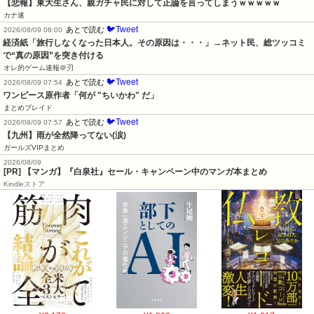
【悲報】東大生さん、親ガチャ民に対して正論を言ってしまうｗｗｗｗｗ
カナ速
🐦Tweet
あとで読む
2026/08/09 08:00
経済紙「旅行しなくなった日本人。その原因は・・・」→ネット民、総ツッコミ
で“真の原因”を突き付ける
オレ的ゲーム速報＠刃
🐦Tweet
あとで読む
2026/08/09 07:54
ワンピース原作者「何が "ちいかわ" だ」
まとめブレイド
🐦Tweet
あとで読む
2026/08/09 07:57
【九州】雨が全然降ってない(涙)
ガールズVIPまとめ
2026/08/09
[PR] 【マンガ】『白泉社』セール・キャンペーン中のマンガ本まとめ
Kindleストア