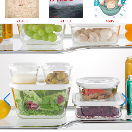
¥1,485
¥1,584
¥605