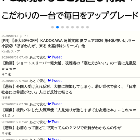
2026/08/13 まで！
[PR] 【最大50%OFF】KADOKAWA 角川文庫 夏フェア2026 第4弾:怖い!ホラー
小説②『ぼぎわんが、来る 比嘉姉妹シリーズ』他
Kindleストア
🐦Tweet
あとで読む
2026/08/09 07:40
【動画】ショートスリーパー堀大輔、視聴者の「寝た方がいい」の一言に鬼激怒
ｗｗｗｗ
キニ速
🐦Tweet
あとで読む
2026/08/09 07:40
【悲報】外国人受け入れ反対、大幅に増加してしまう。若い世代で多く、「日本
社会には希望がない」人ほど反対に転じる
IT速報
🐦Tweet
あとで読む
2026/08/09 07:39
【画像】彼氏バレした人気声優「人見知りが激しすぎてお友達は本」←これｗｗ
うしみつ
🐦Tweet
あとで読む
2026/08/09 07:42
【悲報】お前らって服どこで買ってんの？マジで正解がわからんのやが
ネギ速
🐦Tweet
あとで読む
2026/08/09 07:44