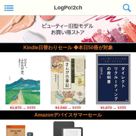
LogPo!2ch
Kindle日替わりセール ◆本日50冊が対象
¥1,870
→ ¥499
¥1,540
→ ¥499
¥1,870
→ ¥499
Amazonデバイスサマーセール