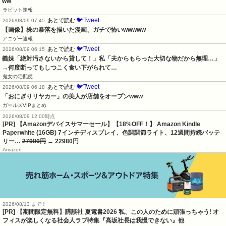
ww
ラビット速報
🐦Tweet
あとで読む
2026/08/09 07:45
【画像】株の暴落を描いた漫画、ガチで怖いwwwww
アニゲー速報
🐦Tweet
あとで読む
2026/08/09 06:15
義妹「絶対汚さないから貸して！」私「夫からもらった大切な物だから無理…」
→何度断ってもしつこく食い下がられて…
鬼女の宅配便
🐦Tweet
あとで読む
2026/08/09 06:18
「おにぎりリヤカー」の美人が店舗をオープンwww
ガールズVIPまとめ
2026/08/09 12:00時点
[PR] 【Amazonデバイスサマーセール】【18%OFF！】 Amazon Kindle
Paperwhite (16GB) 7インチディスプレイ、色調調節ライト、12週間持続バッテ
リー…
27980円
→ 22980円
Amazon
2026/08/13 まで！
[PR] 【期間限定無料】講談社 夏電書2026 私、この人のために頑張っちゃう! オ
フィスが楽しくなる社会人ラブ特集『高坂社長は我慢できない』他