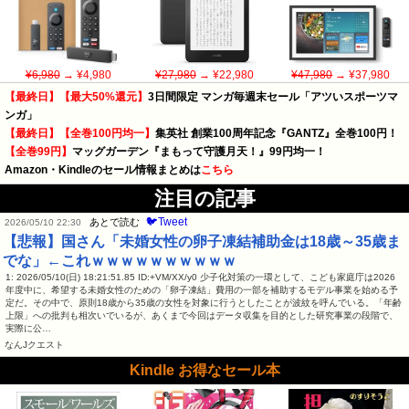
¥6,980
→ ¥4,980
¥27,980
→ ¥22,980
¥47,980
→ ¥37,980
【最終日】【最大50%還元】
3日間限定 マンガ毎週末セール「アツいスポーツマ
ンガ」
【最終日】【全巻100円均一】
集英社 創業100周年記念『GANTZ』全巻100円！
【全巻99円】
マッグガーデン『まもって守護月天！』99円均一！
Amazon・Kindleのセール情報まとめは
こちら
注目の記事
🐦Tweet
あとで読む
2026/05/10 22:30
【悲報】国さん「未婚女性の卵子凍結補助金は18歳～35歳ま
でな」←これｗｗｗｗｗｗｗｗｗｗ
1: 2026/05/10(日) 18:21:51.85 ID:+VM/XX/y0 少子化対策の一環として、こども家庭庁は2026
年度中に、希望する未婚女性のための「卵子凍結」費用の一部を補助するモデル事業を始める予
定だ。その中で、原則18歳から35歳の女性を対象に行うとしたことが波紋を呼んでいる。「年齢
上限」への批判も相次いでいるが、あくまで今回はデータ収集を目的とした研究事業の段階で、
実際に公…
なんJクエスト
Kindle お得なセール本