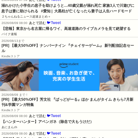
溺れかけた小学生の息子を助けようと…40歳父親が溺れ死亡 家族3人で川遊びに 
息子は妻に助けられる   #愛知 |  大黒柱が亡くなったら妻子は人生ハードモード
２ちゃんねるニュース超速まとめ＋
🐦Tweet
あとで読む
2026/08/09 08:00
【悲報】東京から名古屋に帰るワイ、高速道路のライブカメラを見て絶望する
バイク速報
2026/08/13まで
[PR] 【最大50%OFF】ナンバーナイン 『チェイサーゲーム』 新刊配信記念セー
ル
Kindleストア
2026/08/09 まで！
[PR] 【最大50%OFF】芳文社 『ばっどがーる』ほか まんがタイム きらら7月新
刊&学園マンガ特集
Kindleストア
🐦Tweet
あとで読む
2026/08/09 08:00
【ハンターハンター】アベンガネ（除念で大もうけだ）
あにまんch
🐦Tweet
あとで読む
2026/08/09 08:00