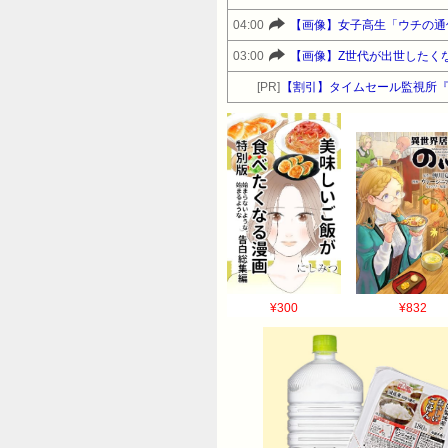
04:00
【画像】女子高生「ウチの通
03:00
【画像】Z世代が出世したく
[PR]
【割引】タイムセール監視所
¥300
¥832