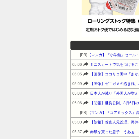
[PR]
【マンガ】『小学館』セール
05:06
ミニスカートで気をつけるこ
06:05
【画像】ココリコ田中「あかん
05:09
【画像】ゼニガメの抱き枕、
05:08
日本人が減り「外国人が増え
05:06
【悲報】世良公則、8月6日
[PR]
【マンガ】『コアミックス』
05:00
【朗報】菅直人元総理、再評
05:37
赤紙を貰った息子「うあぁ…