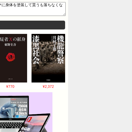
¥770
¥2,372