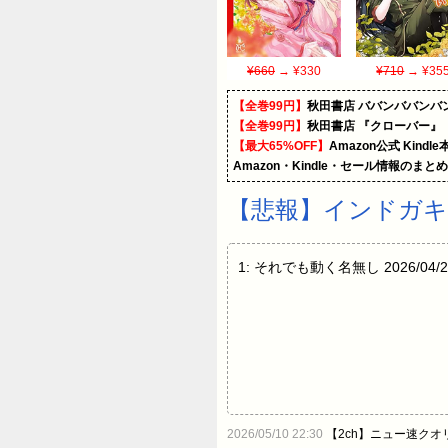
¥660
→ ¥330
¥710
→ ¥35
【全巻99円】
秋田書店 ババンババンバ
【全巻99円】
秋田書店 『クローバー』
【最大65%OFF】
Amazon公式 Kind
Amazon・Kindle・セール情報のまと
【悲報】インドガ
1: それでも動く名無し 2026/04/28(火
2026/05/10 22:30
【2ch】ニュー速クオ