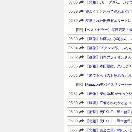
07:35
【悲報】Jリーグさん、ガチ
05:39
寝よう！と思って寝れますか
05:39
左遷された財務省エリートに
[PR]
【ベストセラー】毎日更新！
05:30
【画像】加藤あい(43)さん
05:34
【画像】JKダンス部、いろ
05:32
【画像】日本のライオンさん、溶
05:35
【朗報】本田望結、久しぶり
05:31
[PR]
05:31
【画像】安心系JCが作った
05:30
【報復】不倫されたかと思っ
05:30
【衝撃】元EXILE・黒木
05:30
【悲報】元EXILE・黒木啓
05:27
【悲報】完全に買い物しくじ