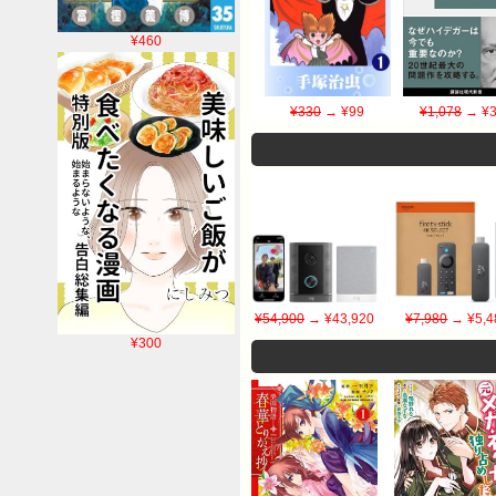
¥460
¥330
→ ¥99
¥1,078
→ ¥3
¥54,900
→ ¥43,920
¥7,980
→ ¥5,4
¥300