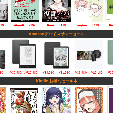
99
¥1,012
→ ¥399
¥721
→ ¥199
¥1,650
→ ¥499
¥3
Amazonデバイスサマーセール
80
¥32,980
→ ¥27,980
¥39,980
→ ¥31,980
¥33,980
→ ¥27,180
¥19
Kindle お得なセール本