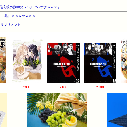
信高校の数学のレベルヤバすぎｗｗｗ」
ない理由ｗｗｗｗｗｗｗ
『サプリメント』
¥931
¥100
¥100