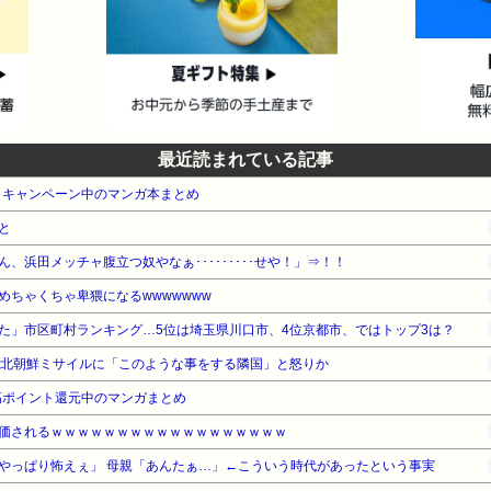
最近読まれている記事
・キャンペーン中のマンガ本まとめ
と
、浜田メッチャ腹立つ奴やなぁ･････････せや！」⇒！！
めちゃくちゃ卑猥になるwwwwwww
た」市区町村ランキング…5位は埼玉県川口市、4位京都市、ではトップ3は？
の北朝鮮ミサイルに「このような事をする隣国」と怒りか
高ポイント還元中のマンガまとめ
価されるｗｗｗｗｗｗｗｗｗｗｗｗｗｗｗｗｗｗ
やっぱり怖えぇ」 母親「あんたぁ…」←こういう時代があったという事実