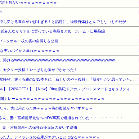
で誰も観ないｗｗｗｗｗｗｗｗｗｗ
？
待ち受ける運命がやばすぎる！と話題に、経歴自体はとんでもないものだが……
最近みんながリアルに買っている商品まとめ ホーム・日用品編
、バスタオル一枚の姿の自撮りを公開
んなデカパイが大暴れｗｗｗｗｗｗｗ
けるwwwwwwwwwwwwwwwwwwwwwwwwwwwwwwwwwwww
にセクシー投稿！やっぱりお胸がでかかった！
「来てもらうのも疲れる」お盆帰省、迎える親のSNS本音に「寂しいのやら複雑」「親孝行だと思っていたのに」
【Amazonデバイスサマーセール】【20%OFF！】 【New】Ring 防犯ドアホン プロ｜スマートセキュリティ機能搭載｜夜間でも鮮明な4K高画質ビデオ・10倍ズーム・モーション検知・サイレン｜出張設置サービスが同時購入で110円
林間カレーｗｗｗｗｗｗｗｗｗｗｗｗｗｗｗｗｗｗｗｗｗｗｗｗ
たら、実は弟だった件ｗｗｗｗ俺の復讐がヤバすぎるｗ
啓司さん、妻・宮崎麗果被告へのDV事案で逮捕されていた・・・・・・・・・
司、妻・宮崎麗果への保護命令違反の疑いで逮捕
った人、ティッシュの在庫がエグいことになるｗｗｗｗｗｗ