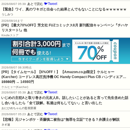
🐦Tweet
あとで読む
2026/08/07 05:39
【緊急】ワイ、真のワキガと出会った結果とんでもないことになるｗｗｗｗｗｗ
うしみつ
2026/08/16まで
[PR] 【最大70%OFF】芳文社 FUZコミックス8月 新刊配信キャンペーン『チハヤ
リスタート!』他
Kindleストア
2026/08/07 08:30時点
[PR] 【タイムセール】【6%OFF！】 【Amazon.co.jp限定】ケルヒャー
(Karcher) コードレス高圧洗浄機 OC Handy Compact Plus CB ハンディエア…
15980円
→ 14980円
ケルヒャー(Karcher)
🐦Tweet
あとで読む
2026/08/07 05:39
いじめの主犯Aと取り巻きの元友人B。話したいことがあると言って先生含めた話
し合いをしたら「全て誤解。私達は何もしてない」と言い出した
おにひめちゃんの監視部屋
🐦Tweet
あとで読む
2026/08/07 05:23
【悲報】元ジャンポケ・斉藤慎二被告は“無罪を立証”できる？弁護士が解説
ネギ速