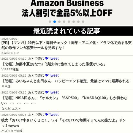
最近読まれている記事
2026/08/07
[PR] 【マンガ】99円以下・毎日チェック！周年・アニメ化・ドラマ化で始まる突
然の原作マンガ格安セールを見逃すな！
Kindleストア
🐦Tweet
あとで読む
2026/08/07 04:10
【悲報】加藤小夏(おなつ)「演技中に惚れてしまった俳優がいる」
VIPPER速報
🐦Tweet
あとで読む
2026/08/07 05:15
【朗報】みいちゃんと山田さん、ハッピーエンド確定、最後はママに埋葬される
ネギ速
🐦Tweet
あとで読む
2026/08/07 05:15
【悲報】NISA民さん、『オルカン』『S&P500』『NASDAQ100』しか買わな
い・・・・・・・・・
なんJクエスト
🐦Tweet
あとで読む
2026/08/07 05:25
彼女「おﾁﾝﾁﾝ小さいくせに！」ワイ「そのﾁﾝﾁﾝで毎回イッてんの誰だよ」ドン
ッ！wwww
バズッター速報