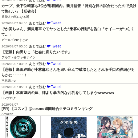
2026/08/07 04:19
カープ、最下位転落も3位が射程圏内。新井監督「特別な日の試合だったので負け
て悔しい」【反省会】
芸能人の気になる噂
🐦Tweet
あとで読む
2026/08/07 04:06
でか美ちゃん、満員電車でモヤッとした“乗客の行動”を告白「オイニーがつらく
て…」
ガールズVIPまとめ
🐦Tweet
あとで読む
2026/08/07 05:00
【悲報】内田りこ「社会に戻りたいです」
アルファルファモザイク
🐦Tweet
あとで読む
2026/08/07 03:35
【悲報】島田紳助が小林麻耶さんを追い込んで破壊したとされる手口の詳細が明
らかに･･････！！
不思議.net
🐦Tweet
あとで読む
2026/08/07 05:01
【画像】本田望結の妹、姉より暴力的なお乳をしてしまうwwwwww
BIPブログ
2026/08/07
[PR] 【コスメ】@cosme週間総合クチコミランキング
Amazon