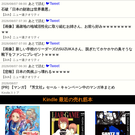
🐦Tweet
あとで読む
2026/08/07 08:00
石破「日本の財政は世界最悪」
【2ch】ニュー速クオリティ
🐦Tweet
あとで読む
2026/08/07 07:30
【画像】過疎地の地域活性化に取り組むお姉さん、お前ら好みｗｗｗｗｗｗｗｗ
ｗｗ
【2ch】ニュー速クオリティ
🐦Tweet
あとで読む
2026/08/07 07:00
【画像】新しい学校のリーダーズのSUZUKAさん、脱ぎたてホヤホヤの臭そうな
靴下をファンにプレゼントｗｗｗｗ
【2ch】ニュー速クオリティ
🐦Tweet
あとで読む
2026/08/07 06:30
【悲報】日本の気候ぶっ壊れるｗｗｗｗｗ
【2ch】ニュー速クオリティ
2026/08/07
[PR] 【マンガ】『芳文社』セール・キャンペーン中のマンガ本まとめ
Kindleストア
Kindle 最近の売れ筋本