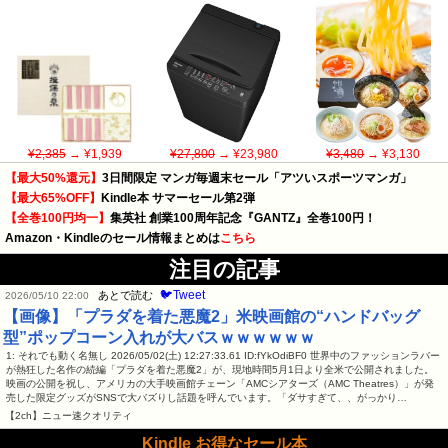
¥2,385
→ ¥1,939
¥27,800
→ ¥23,980
¥3,480
→ ¥3,130
【最大50%還元】
3日間限定 マンガ毎週末セール「アツいスポーツマンガ」
【最大65%OFF】
Kindle本 サマーセール第2弾
【全巻100円均一】
集英社 創業100周年記念『GANTZ』全巻100円！
Amazon・Kindleのセール情報まとめは
こちら
注目の記事
🐦Tweet
あとで読む
2026/05/10 22:00
【画像】「プラダを着た悪魔2」米映画館の“ハンドバッグ
型”ポップコーン入れが大バスｗｗｗｗｗｗ
1: それでも動く名無し 2026/05/02(土) 12:27:33.61 ID:fYkOdiBF0 世界中のファッションラバー
が熱狂した名作の続編「プラダを着た悪魔2」が、現地時間5月1日より全米で公開されました。
映画の公開を祝し、アメリカの大手映画館チェーン「AMCシアターズ（AMC Theatres）」が発
売した限定グッズがSNSで大バズりし話題を呼んでいます。「ダサすぎて、、がっかり…
【2ch】ニュー速クオリティ
Kindle お得なセール本