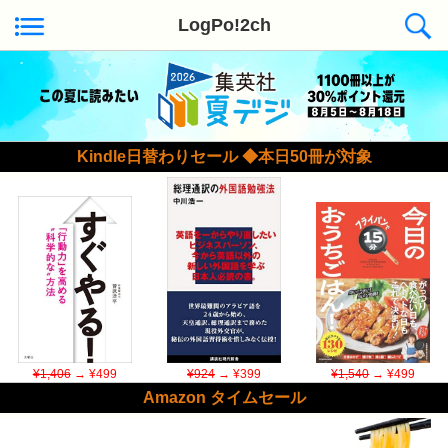
LogPo!2ch
Kindle日替わりセール ◆本日50冊が対象
¥1,406
→ ¥499
¥924
→ ¥399
¥1,540
→ ¥499
Amazon タイムセール