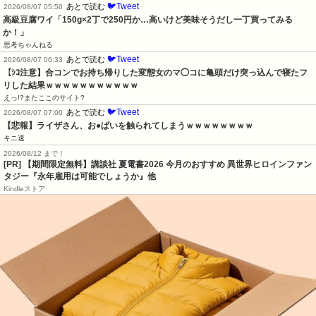
🐦Tweet
あとで読む
2026/08/07 05:50
高級豆腐ワイ「150g×2丁で250円か…高いけど美味そうだし一丁買ってみる
か！」
思考ちゃんねる
🐦Tweet
あとで読む
2026/08/07 06:33
【ｼｺ注意】合コンでお持ち帰りした変態女のマ◯コに亀頭だけ突っ込んで寝たフ
リした結果ｗｗｗｗｗｗｗｗｗｗｗ
えっ!?またここのサイト?
🐦Tweet
あとで読む
2026/08/07 07:00
【悲報】ライザさん、お●ぱいを触られてしまうｗｗｗｗｗｗｗｗ
キニ速
2026/08/12 まで！
[PR] 【期間限定無料】講談社 夏電書2026 今月のおすすめ 異世界ヒロインファン
タジー『永年雇用は可能でしょうか』他
Kindleストア