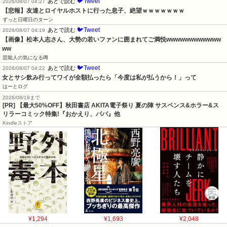
🐦Tweet
あとで読む
2026/08/07 04:27
【悲報】友達とロイヤルホストに行った息子、絶望ｗｗｗｗｗｗｗ
ずっと日曜日のターン
🐦Tweet
あとで読む
2026/08/07 04:19
【画像】松本人志さん、大勢の若いファンに囲まれてご満悦wwwwwwwwwwww
ww
芸能人の気になる噂
🐦Tweet
あとで読む
2026/08/07 04:22
女とサシ飲み行ってワイが全額払ったら「今度は私が払うから！」って
はーとログ
2026/08/19まで
[PR] 【最大50%OFF】秋田書店 AKITA電子祭り 夏の陣 サスペンス&ホラー&ス
リラーコミック特集!『おかえり、パパ』他
Kindleストア
¥1,294
¥1,693
¥2,048