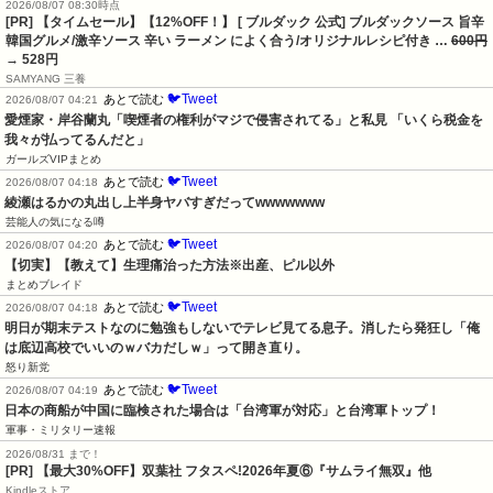
2026/08/07 08:30時点
[PR] 【タイムセール】【12%OFF！】 [ ブルダック 公式] ブルダックソース 旨辛
韓国グルメ/激辛ソース 辛い ラーメン によく合う/オリジナルレシピ付き …
600円
→ 528円
SAMYANG 三養
🐦Tweet
あとで読む
2026/08/07 04:21
愛煙家・岸谷蘭丸「喫煙者の権利がマジで侵害されてる」と私見 「いくら税金を
我々が払ってるんだと」
ガールズVIPまとめ
🐦Tweet
あとで読む
2026/08/07 04:18
綾瀬はるかの丸出し上半身ヤバすぎだってwwwwwww
芸能人の気になる噂
🐦Tweet
あとで読む
2026/08/07 04:20
【切実】【教えて】生理痛治った方法※出産、ピル以外
まとめブレイド
🐦Tweet
あとで読む
2026/08/07 04:18
明日が期末テストなのに勉強もしないでテレビ見てる息子。消したら発狂し「俺
は底辺高校でいいのｗバカだしｗ」って開き直り。
怒り新党
🐦Tweet
あとで読む
2026/08/07 04:19
日本の商船が中国に臨検された場合は「台湾軍が対応」と台湾軍トップ！
軍事・ミリタリー速報
2026/08/31 まで！
[PR] 【最大30%OFF】双葉社 フタスペ!2026年夏⑥『サムライ無双』他
Kindleストア