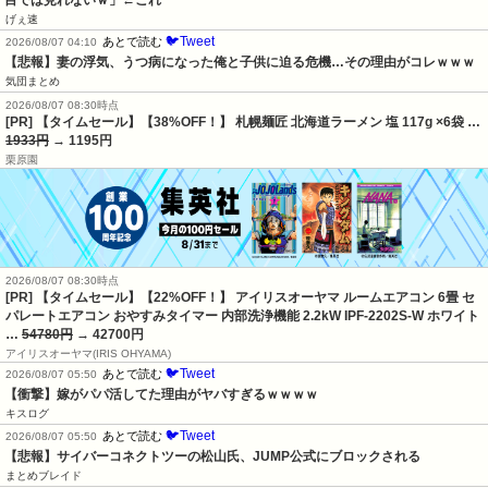
目では見れないｗ」←これ
げぇ速
🐦Tweet
あとで読む
2026/08/07 04:10
【悲報】妻の浮気、うつ病になった俺と子供に迫る危機…その理由がコレｗｗｗ
気団まとめ
2026/08/07 08:30時点
[PR] 【タイムセール】【38%OFF！】 札幌麺匠 北海道ラーメン 塩 117g ×6袋 …
1933円
→ 1195円
栗原園
2026/08/07 08:30時点
[PR] 【タイムセール】【22%OFF！】 アイリスオーヤマ ルームエアコン 6畳 セ
パレートエアコン おやすみタイマー 内部洗浄機能 2.2kW IPF-2202S-W ホワイト
…
54780円
→ 42700円
アイリスオーヤマ(IRIS OHYAMA)
🐦Tweet
あとで読む
2026/08/07 05:50
【衝撃】嫁がパパ活してた理由がヤバすぎるｗｗｗｗ
キスログ
🐦Tweet
あとで読む
2026/08/07 05:50
【悲報】サイバーコネクトツーの松山氏、JUMP公式にブロックされる
まとめブレイド