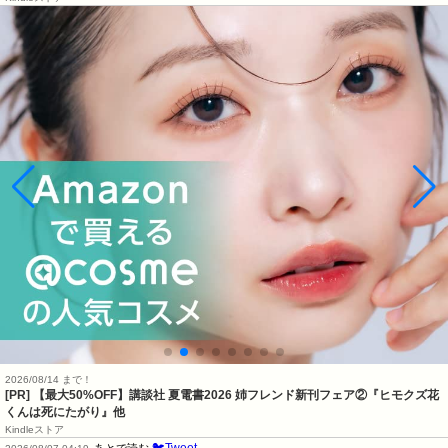
2026/08/14 まで！
[PR] 【最大50%OFF】講談社 夏電書2026 姉フレンド新刊フェア②『ヒモクズ花
くんは死にたがり』他
Kindleストア
🐦Tweet
あとで読む