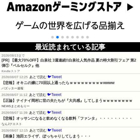
最近読まれている記事
2026/08/13まで
[PR] 【最大70%OFF】白泉社 3週連続!!白泉社人気作品 夏の特大割引フェア 第2
弾①『ベルセルク』他
Kindleストア
🐦Tweet
あとで読む
2026/08/07 12:25
【悲報】オキニの嬢に70回以上通ったらｗｗｗｗｗｗｗｗｗwwww
バズッター速報
🐦Tweet
あとで読む
2026/08/07 11:12
【正論】ナイナイ岡村に世の夫たちが『大共感』してしまうｗｗｗｗｗｗｗｗ
NEWSまとめもりー
🐦Tweet
あとで読む
2026/08/07 11:39
【悲報】オッサンになると飲めなくなる飲料「ファンタ」・・・・・・・・・
なんJクエスト
🐦Tweet
あとで読む
2026/08/07 12:15
【画像】池田エライザ、ぽっちゃりしてしまう・・・