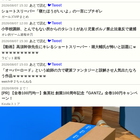
🐦Tweet
あとで読む
2026/08/07 15:32
ショートスリーパー「寝たほうがいいよ」の一言にブチギレ
ガールズVIPまとめ
🐦Tweet
あとで読む
2026/08/07 12:00
小学校講師、とんでもない所からのタレコミがあり児童ポルノ禁止法違反で逮捕
オレ的ゲーム速報＠刃
🐦Tweet
あとで読む
2026/08/07 15:30
【動画】高須幹弥先生にキレるショートスリーパー・堀大輔氏が怖いと話題にｗ
ｗｗｗｗｗｗｗｗｗｗ
ラビット速報
🐦Tweet
あとで読む
2026/08/07 15:03
「オーバーロード」という絵師の力で硬派ファンタジーと誤解させ人気出たなろ
う作品ｗｗｗｗｗｗｗｗｗ
watch＠２ちゃんねる
2026/08/09 まで！
[PR]
【全巻100円均一】集英社 創業100周年記念『GANTZ』全巻100円キャンペ
ーン！
Kindleストア