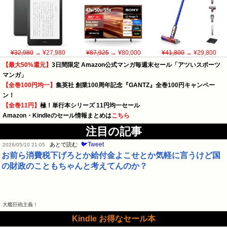
¥32,980
→ ¥27,980
¥87,925
→ ¥80,000
¥41,800
→ ¥29,800
【最大50%還元】
3日間限定 Amazon公式マンガ毎週末セール「アツいスポーツ
マンガ」
【全巻100円均一】
集英社 創業100周年記念『GANTZ』全巻100円キャンペー
ン！
【全巻11円】
極！単行本シリーズ 11円均一セール
Amazon・Kindleのセール情報まとめは
こちら
注目の記事
🐦Tweet
あとで読む
2026/05/10 21:05
お前ら消費税下げろとか給付金よこせとか気軽に言うけど国
の財政のこともちゃんと考えてんのか？
大艦巨砲主義！
Kindle お得なセール本