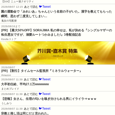
【2ch】ニュー速クオリティ
🐦Tweet
あとで読む
2026/08/07 12:15
園の運動会で「みれいあ」ちゃんという名前の子がいた。漢字を教えてもらった
瞬間、思わず二度見してしまい…
鬼女の宅配便
2026/08/16まで
[PR] 【最大50%OFF】SORAJIMA 私の幸せは、私が決める『シングルマザーの
転生悪女ですが、溺愛ルートつかみました!』3巻配信記念
Kindleストア
2026/08/07
[PR] 【割引】タイムセール監視所『ミネラルウォーター』
Amazon
🐦Tweet
あとで読む
2026/08/07 11:39
大卒初任給、平均27.1万wwwwww
まとめブレイド
🐦Tweet
あとで読む
2026/08/07 11:39
【悲報】女さん、生理の匂いを嗅ぎ分けられる男にイライラ⇒ｗｗｗ
うしみつ
🐦Tweet
あとで読む
2026/08/07 11:39
宗教と推し活は同じだと言われた。