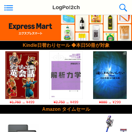
LogPo!2ch
Kindle日替わりセール ◆本日50冊が対象
¥1,760
→ ¥499
¥2,750
→ ¥499
¥880
→ ¥299
Amazon タイムセール