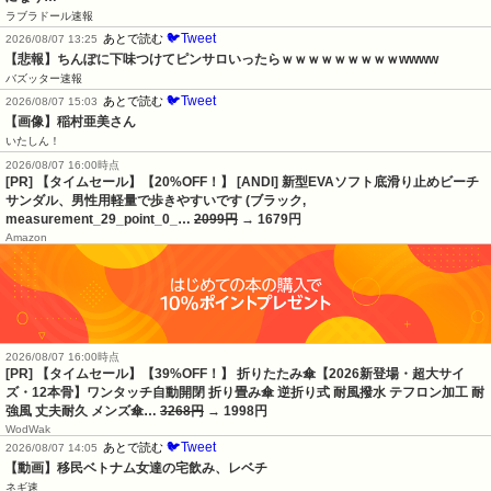
ラブラドール速報
🐦Tweet
あとで読む
2026/08/07 13:25
【悲報】ちんぽに下味つけてピンサロいったらｗｗｗｗｗｗｗｗｗwwww
バズッター速報
🐦Tweet
あとで読む
2026/08/07 15:03
【画像】稲村亜美さん
いたしん！
2026/08/07 16:00時点
[PR] 【タイムセール】【20%OFF！】 [ANDI] 新型EVAソフト底滑り止めビーチ
サンダル、男性用軽量で歩きやすいです (ブラック,
measurement_29_point_0_…
2099円
→ 1679円
Amazon
2026/08/07 16:00時点
[PR] 【タイムセール】【39%OFF！】 折りたたみ傘【2026新登場・超大サイ
ズ・12本骨】ワンタッチ自動開閉 折り畳み傘 逆折り式 耐風撥水 テフロン加工 耐
強風 丈夫耐久 メンズ傘…
3268円
→ 1998円
WodWak
🐦Tweet
あとで読む
2026/08/07 14:05
【動画】移民ベトナム女達の宅飲み、レベチ
ネギ速