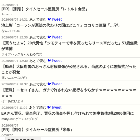
2026/08/07
[PR] 【割引】タイムセール監視所『レトルト食品』
Amazon
🐦Tweet
あとで読む
2026/08/07 14:31
池上彰「コーランが憲法の代わりの国はどこ？」ココリコ遠藤「…💡」
なんJ PRIDE
🐦Tweet
あとで読む
2026/08/07 12:30
【買うなよｗ】20代男性「ジモティーで車を買ったらリース車だった」53歳無職
が逮捕
ライフハックちゃんねる弐式
🐦Tweet
あとで読む
2026/08/07 12:30
【動画】大阪府警のおっさん射殺映像が公開される。当然のように無抵抗だった
ことが発覚
痛いニュース(ﾉ∀`)
🐦Tweet
あとで読む
2026/08/07 10:37
【悲報】ニセコイさん、ガチで許されない悪行をやらかすｗｗｗｗｗｗｗｗｗｗ
ｗｗｗ
げーあにびより
🐦Tweet
あとで読む
2026/08/07 11:02
EAさん買収、完全完了。買収の借金を押し付けられて無事負債3兆2000億円に
mutyunのゲーム+αブログ
2026/08/07
[PR] 【割引】タイムセール監視所『米飯』
Amazon