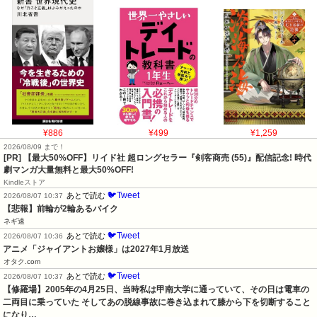
¥886
¥499
¥1,259
2026/08/09 まで！
[PR] 【最大50%OFF】リイド社 超ロングセラー『剣客商売 (55)』配信記念! 時代
劇マンガ大量無料と最大50%OFF!
Kindleストア
🐦Tweet
あとで読む
2026/08/07 10:37
【悲報】前輪が2輪あるバイク
ネギ速
🐦Tweet
あとで読む
2026/08/07 10:36
アニメ「ジャイアントお嬢様」は2027年1月放送
オタク.com
🐦Tweet
あとで読む
2026/08/07 10:37
【修羅場】2005年の4月25日、当時私は甲南大学に通っていて、その日は電車の
二両目に乗っていた そしてあの脱線事故に巻き込まれて膝から下を切断すること
になり…