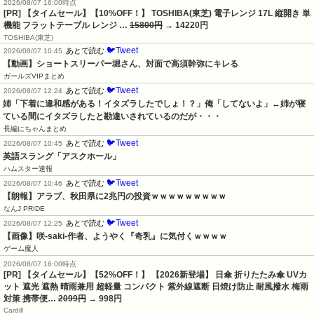
2026/08/07 16:00時点
[PR] 【タイムセール】【10%OFF！】 TOSHIBA(東芝) 電子レンジ 17L 縦開き 単
機能 フラットテーブル レンジ …
15800円
→ 14220円
TOSHIBA(東芝)
🐦Tweet
あとで読む
2026/08/07 10:45
【動画】ショートスリーパー堀さん、対面で高須幹弥にキレる
ガールズVIPまとめ
🐦Tweet
あとで読む
2026/08/07 12:24
姉「下着に違和感がある！イタズラしたでしょ！？」俺「してないよ」←姉が寝
ている間にイタズラしたと勘違いされているのだが・・・
長編にちゃんまとめ
🐦Tweet
あとで読む
2026/08/07 10:45
英語スラング「アスクホール」
ハムスター速報
🐦Tweet
あとで読む
2026/08/07 10:46
【朗報】アラブ、秋田県に2兆円の投資ｗｗｗｗｗｗｗｗｗ
なんJ PRIDE
🐦Tweet
あとで読む
2026/08/07 12:25
【画像】咲-saki-作者、ようやく『奇乳』に気付くｗｗｗｗ
ゲーム魔人
2026/08/07 16:00時点
[PR] 【タイムセール】【52%OFF！】 【2026新登場】 日傘 折りたたみ傘 UVカ
ット 遮光 遮熱 晴雨兼用 超軽量 コンパクト 紫外線遮断 日焼け防止 耐風撥水 梅雨
対策 携帯便…
2099円
→ 998円
Cardill