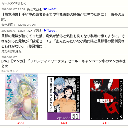
ガールズVIPまとめ
🐦Tweet
あとで読む
2026/08/07 12:52
【熊本地震】手術中の患者を全力で守る医師の映像が世界で話題に！　海外の反
応。
海外反応！ I LOVE JAPAN
🐦Tweet
あとで読む
2026/08/07 12:24
旦那の元嫁が捨ててった猫。病気が治ると気性も良くなり私達に懐くように。そ
れを知った元嫁が「猫返せ！！」「あんたみたいな小娘に猫と旦那君の面倒見れ
るわけがない」→修羅場に…
鬼女の浮気速報
2026/08/07
[PR] 【マンガ】『フロンティアワークス』セール・キャンペーン中のマンガ本ま
とめ
Kindleストア
¥990
¥49
¥100