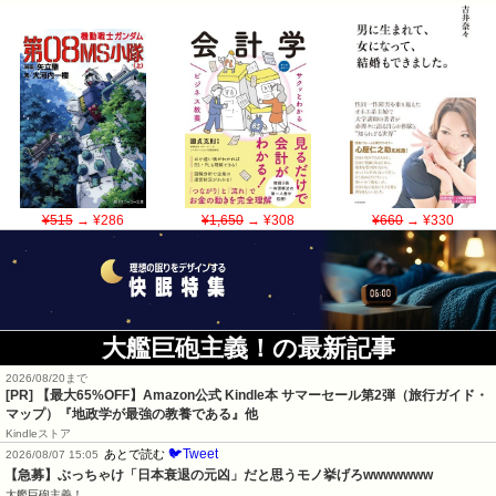
¥515
→ ¥286
¥1,650
→ ¥308
¥660
→ ¥330
大艦巨砲主義！の最新記事
2026/08/20まで
[PR]
【最大65%OFF】Amazon公式 Kindle本 サマーセール第2弾（旅行ガイド・
マップ）『地政学が最強の教養である』他
Kindleストア
🐦Tweet
あとで読む
2026/08/07 15:05
【急募】ぶっちゃけ「日本衰退の元凶」だと思うモノ挙げろwwwwwww
大艦巨砲主義！