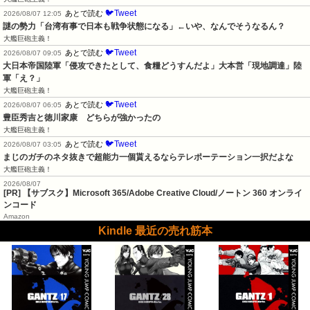
🐦Tweet
あとで読む
2026/08/07 12:05
謎の勢力「台湾有事で日本も戦争状態になる」←いや、なんでそうなるん？
大艦巨砲主義！
🐦Tweet
あとで読む
2026/08/07 09:05
大日本帝国陸軍「侵攻できたとして、食糧どうすんだよ」大本営「現地調達」陸
軍「え？」
大艦巨砲主義！
🐦Tweet
あとで読む
2026/08/07 06:05
豊臣秀吉と徳川家康　どちらが強かったの
大艦巨砲主義！
🐦Tweet
あとで読む
2026/08/07 03:05
まじのガチのネタ抜きで超能力一個貰えるならテレポーテーション一択だよな
大艦巨砲主義！
2026/08/07
[PR] 【サブスク】Microsoft 365/Adobe Creative Cloud/ノートン 360 オンライ
ンコード
Amazon
Kindle 最近の売れ筋本