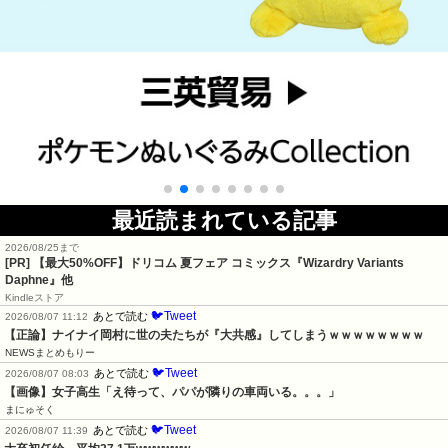
最近読まれている記事
2026/08/25まで
[PR]
【最大50%OFF】ドリコム 夏フェア コミックス『Wizardry Variants
Daphne』他
Kindleストア
🐦Tweet
あとで読む
2026/08/07 11:12
【正論】ナイナイ岡村に世の夫たちが『大共感』してしまうｗｗｗｗｗｗｗｗ
NEWSまとめもりー
🐦Tweet
あとで読む
2026/08/07 08:03
【画像】女子高生「え待って、パパが隣りの車両いる。。。」
まにゅそく
🐦Tweet
あとで読む
2026/08/07 11:39