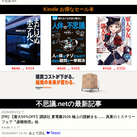
不思議.net
Kindle お得なセール本
¥649
→ ¥454
¥935
→ ¥468
¥715
→ ¥358
不思議.netの最新記事
2026/08/13まで
[PR] 【最大50%OFF】講談社 夏電書2026 極上の謎解きを…… 真夏のミステリー
フェア『虚構推理』他
Kindleストア
🐦Tweet
あとで読む
2026/08/07 13:35