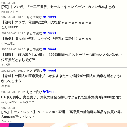
2026/08/07
[PR] 【マンガ】『一二三書房』セール・キャンペーン中のマンガ本まとめ
Kindleストア
🐦Tweet
あとで読む
2026/08/07 10:46
【朗報】アラブ、秋田県に2兆円の投資ｗｗｗｗｗｗｗｗｗ
なんJ PRIDE
🐦Tweet
あとで読む
2026/08/07 12:25
【画像】咲-saki-作者、ようやく『奇乳』に気付くｗｗｗｗ
ゲーム魔人
🐦Tweet
あとで読む
2026/08/07 10:20
【朗報】「ほの暮らしの庭」、100時間遊べてストーリーも面白いスタバレの上
位互換だとまじで好評
えび通
🐦Tweet
あとで読む
2026/08/07 10:20
【悲報】外国人の医療費未払いが多すぎたので病院が外国人の治療を断るように
なってしまう
ネギ速
🐦Tweet
あとで読む
2026/08/07 11:02
EAさん買収、完全完了。買収の借金を押し付けられて無事負債3兆2000億円に
mutyunのゲーム+αブログ
2026/08/07
[PR] 【アウトレット】PC・スマホ・家電… 高品質の整備済み製品をお買い得に
Amazonアウトレット
Amazon