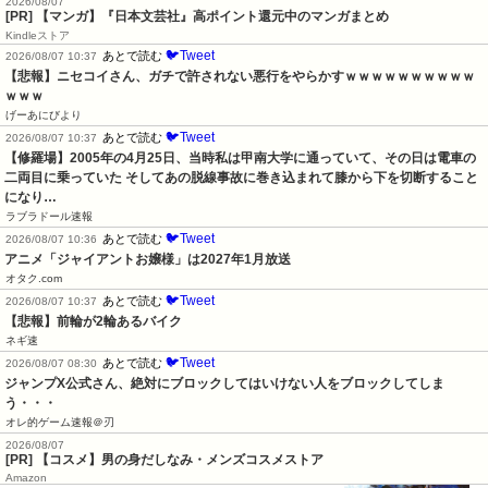
2026/08/07
[PR] 【マンガ】『日本文芸社』高ポイント還元中のマンガまとめ
Kindleストア
🐦Tweet
あとで読む
2026/08/07 10:37
【悲報】ニセコイさん、ガチで許されない悪行をやらかすｗｗｗｗｗｗｗｗｗｗ
ｗｗｗ
げーあにびより
🐦Tweet
あとで読む
2026/08/07 10:37
【修羅場】2005年の4月25日、当時私は甲南大学に通っていて、その日は電車の
二両目に乗っていた そしてあの脱線事故に巻き込まれて膝から下を切断すること
になり…
ラブラドール速報
🐦Tweet
あとで読む
2026/08/07 10:36
アニメ「ジャイアントお嬢様」は2027年1月放送
オタク.com
🐦Tweet
あとで読む
2026/08/07 10:37
【悲報】前輪が2輪あるバイク
ネギ速
🐦Tweet
あとで読む
2026/08/07 08:30
ジャンプX公式さん、絶対にブロックしてはいけない人をブロックしてしま
う・・・
オレ的ゲーム速報＠刃
2026/08/07
[PR] 【コスメ】男の身だしなみ・メンズコスメストア
Amazon