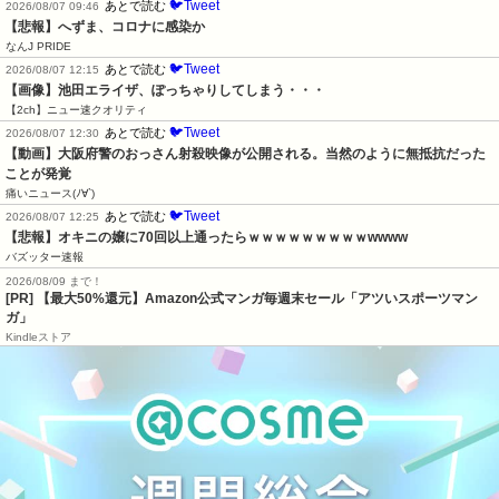
🐦Tweet
あとで読む
2026/08/07 09:46
【悲報】へずま、コロナに感染か
なんJ PRIDE
🐦Tweet
あとで読む
2026/08/07 12:15
【画像】池田エライザ、ぽっちゃりしてしまう・・・
【2ch】ニュー速クオリティ
🐦Tweet
あとで読む
2026/08/07 12:30
【動画】大阪府警のおっさん射殺映像が公開される。当然のように無抵抗だった
ことが発覚
痛いニュース(ﾉ∀`)
🐦Tweet
あとで読む
2026/08/07 12:25
【悲報】オキニの嬢に70回以上通ったらｗｗｗｗｗｗｗｗｗwwww
バズッター速報
2026/08/09 まで！
[PR]
【最大50%還元】Amazon公式マンガ毎週末セール「アツいスポーツマン
ガ」
Kindleストア