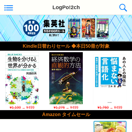
LogPo!2ch
Kindle日替わりセール ◆本日50冊が対象
¥1,100
→ ¥499
¥1,276
→ ¥499
¥1,760
→ ¥499
Amazon タイムセール