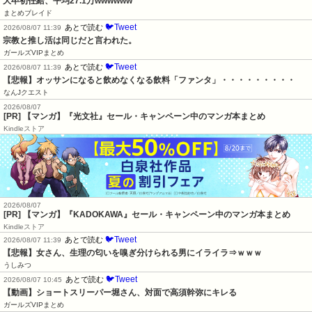
大卒初任給、平均27.1万wwwwww
まとめブレイド
🐦Tweet
あとで読む
2026/08/07 11:39
宗教と推し活は同じだと言われた。
ガールズVIPまとめ
🐦Tweet
あとで読む
2026/08/07 11:39
【悲報】オッサンになると飲めなくなる飲料「ファンタ」・・・・・・・・・
なんJクエスト
2026/08/07
[PR] 【マンガ】『光文社』セール・キャンペーン中のマンガ本まとめ
Kindleストア
2026/08/07
[PR] 【マンガ】『KADOKAWA』セール・キャンペーン中のマンガ本まとめ
Kindleストア
🐦Tweet
あとで読む
2026/08/07 11:39
【悲報】女さん、生理の匂いを嗅ぎ分けられる男にイライラ⇒ｗｗｗ
うしみつ
🐦Tweet
あとで読む
2026/08/07 10:45
【動画】ショートスリーパー堀さん、対面で高須幹弥にキレる
ガールズVIPまとめ