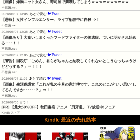
【画像】爆胸ニット女さん、寿司屋で満喫してしまうｗｗｗｗｗｗｗｗｗｗ
不思議.net
🐦Tweet
あとで読む
2026/08/07 13:05
【悲報】女性インフルエンサー、ライブ配信中に自殺 ⇒！
不思議.net
🐦Tweet
あとで読む
2026/08/07 12:35
【画像あり】大食いしまくったフードファイターの後遺症、ついに明かされ始め
る････！！
不思議.net
🐦Tweet
あとで読む
2026/08/07 12:05
【警告】国税庁「ごめん、君らがちゃんと納税してくれないとこうなっちゃうけ
どどうする？」⇒！！！
不思議.net
🐦Tweet
あとで読む
2026/08/07 11:05
【画像】生活保護女「これが私の今月の家計簿です。これのどこが“いい思い”し
てるんですか･･････？」⇒！！
不思議.net
2026/09/05 まで！
[PR] 【最大50%OFF】秋田書店 アニメ「刃牙道」 TV放送中!フェア
Kindleストア
Kindle 最近の売れ筋本