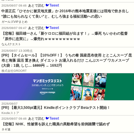
🐦Tweet
あとで読む
2026/08/07 09:46
中居正広「ひそかに被災地支援」か 2016年の熊本地震直後には現地で炊き出し 
“誰にも知られなくて良い”と、むしろ強まる福祉活動への思い
ガールズVIPまとめ
🐦Tweet
あとで読む
2026/08/07 09:47
【悲報】福田雄一さん「新ケロロに福田組が出ます！」→爆死 ちいかわの監督
「原作に忠実に」→爆売れｗｗｗｗｗｗｗｗｗｗ
なんJクエスト
2026/08/07 13:30時点
[PR] 【タイムセール】【10%OFF！】 うちの肴 国産昆布使用 ととこんスープ 昆
布と海藻 温活 置き換え ダイエット お湯入れるだけ こんぶスープ ワカメスープ
(大袋：1袋, しじ…
1880円
→ 1692円
株式会社GROORT
2026/08/07
[PR]
【最大3,500pt還元】Kindleポイントクラブ Betaテスト開始！
Kindleストア
🐦Tweet
あとで読む
2026/08/07 09:46
【悲報】NHK、性被害を訴えた職員の異動希望を前例踏襲で認めず
ネギ速