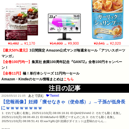
¥1,482
→ ¥1,170
¥14,800
→ ¥9,900
¥2,541
→ ¥2,020
【最大50%還元】
3日間限定 Amazon公式マンガ毎週末セール「アツいスポーツ
マンガ」
【全巻100円均一】
集英社 創業100周年記念『GANTZ』全巻100円キャンペー
ン！
【全巻11円】
極！単行本シリーズ 11円均一セール
Amazon・Kindleのセール情報まとめは
こちら
注目の記事
🐦Tweet
あとで読む
2026/05/10 21:05
【悲報画像】妊婦「痩せなきゃ（使命感）」→子孫が低身長
にｗｗｗｗｗｗｗｗ
1: それでも動く名無し 2025/11/10(月) 08:06:16.91 ID:QkH2SVmh0 2: それでも動く名無し
2025/11/10(月) 08:06:49.21 ID:hMcfa6s+0 弱男どーすんのこれ 3: それでも動く名無し
2025/11/10(月) 08:06:51.41 ID:xaxYg8LQ0 妊婦がダイエットは意味わからん…