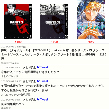
¥100
¥100
¥869
2026/08/07 13:30時点
[PR] 【タイムセール】【22%OFF！】 nakato 麻布十番シリーズ パスタソース
ミートソース・カルボナーラ・ナポリタン アソート 3種(各1) …
1523円
→ 1186
円
株式会社nakato
🐦Tweet
あとで読む
2026/08/07 09:47
今年に入ってから何回風邪をひきましたか？
まとめブレイド
🐦Tweet
あとで読む
2026/08/07 09:47
英語の成績が良かったので賞状を渡されることに！だがなかなかくれない担任。
すると担任から信じられない一言が…
おにひめちゃんの監視部屋
🐦Tweet
あとで読む
2026/08/07 09:47
長時間勉強のコツ
怒り新党