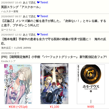
🐦Tweet
あとで読む
2026/08/07 10:45
英語スラング「アスクホール」
ハムスター速報
🐦Tweet
あとで読む
2026/08/07 08:57
【正論乙】メシマズ嫁のご飯を息子が残した。「勿体ない！」とキレる嫁。する
と息子、ブチギレこう叫んだ
はーとらいふ
🐦Tweet
あとで読む
2026/08/07 12:52
【熊本地震】手術中の患者を全力で守る医師の映像が世界で話題に！　海外の反
応。
海外反応！ I LOVE JAPAN
2026/08/12まで
[PR] 【期間限定無料】小学館 『パーフェクトグリッター』 新刊配信記念フェア!
Kindleストア
¥836 (+251pt)
¥1,100
¥495