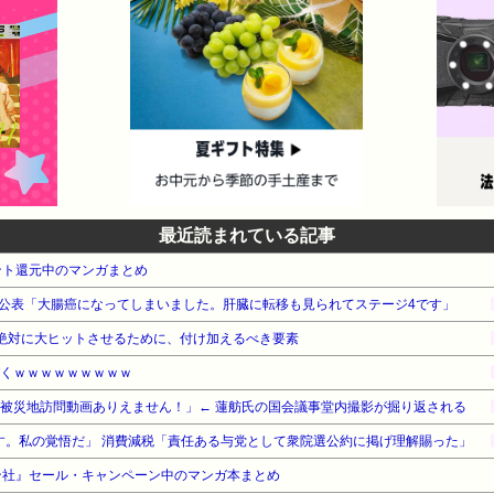
最近読まれている記事
ント還元中のマンガまとめ
公表「大腸癌になってしまいました。肝臓に転移も見られてステージ4です」
を絶対に大ヒットさせるために、付け加えるべき要素
づくｗｗｗｗｗｗｗｗｗ
き被災地訪問動画ありえません！」← 蓮舫氏の国会議事堂内撮影が掘り返される
す。私の覚悟だ」 消費減税「責任ある与党として衆院選公約に掲げ理解賜った」
ン社』セール・キャンペーン中のマンガ本まとめ