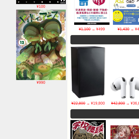
¥100
¥1,100
→ ¥499
¥1,430
→ ¥4
¥990
¥22,800
→ ¥19,800
¥42,800
→ ¥36,