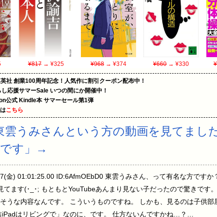
5
¥817
→ ¥325
¥968
→ ¥374
¥660
→ ¥330
¥
集英社 創業100周年記念！人気作に割引クーポン配布中！
暮らし応援サマーSale いつの間にか開催中！
zon公式 Kindle本 サマーセール第1弾
めは
こちら
東雲うみさんという方の動画を見てまし
です」→
07(金) 01:01:25.00 ID:6AfmOEbD0 東雲うみさん、って有名な方で
てます(･_･; もともとYouTubeあんまり見ない子だったので驚きで
そうな内容なんです。 こういうものですね。 しかも、見るのは子供部
iPadはリビングで」なのに、です。 仕方ないんですかね…？…