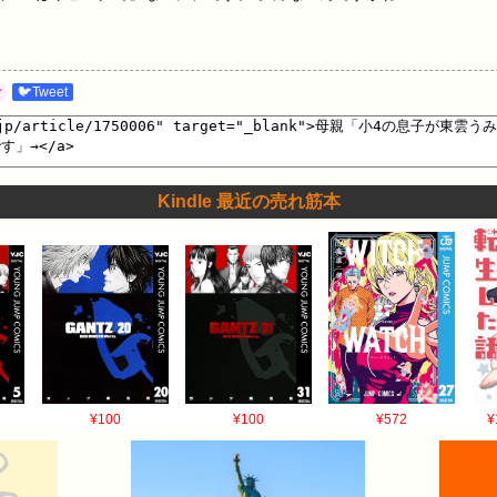
む
🐦Tweet
Kindle 最近の売れ筋本
¥100
¥100
¥572
¥