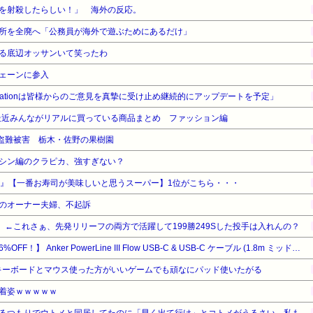
を射殺したらしい！」 海外の反応。
所を全廃へ「公務員が海外で遊ぶためにあるだけ」
る底辺オッサンいて笑ったわ
ェーンに参入
incarnationは皆様からのご意見を真摯に受け止め継続的にアップデートを予定」
最近みんながリアルに買っている商品まとめ ファッション編
が盗難被害 栃木・佐野の果樹園
シン編のクラピカ、強すぎない？
ー』【一番お寿司が美味しいと思うスーパー】1位がこちら・・・
のオーナー夫婦、不起訴
 ←これさぁ、先発リリーフの両方で活躍して199勝249Sした投手は入れんの？
【暮らし応援サマーSale】【26%OFF！】 Anker PowerLine III Flow USB-C & USB-C ケーブル (1.8m ミッドナイトブラ)
キーボードとマウス使った方がいいゲームでも頑なにパッド使いたがる
着姿ｗｗｗｗｗ
旦那を亡くして８年。介護するつもりでウトメと同居してたのに「早く出て行け」とコトメがうるさい。私もウトメも納得して同居してるんだから干渉しないでくれる！