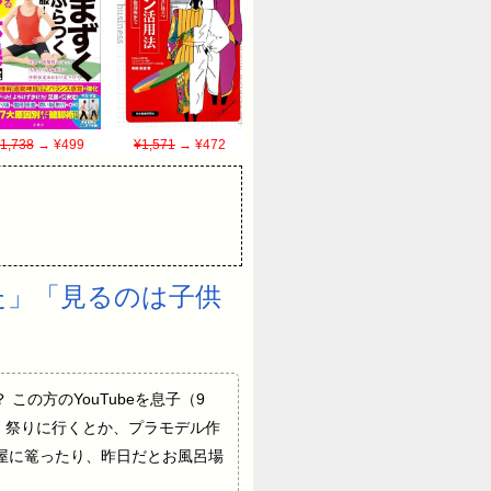
1,738
→ ¥499
¥1,571
→ ¥472
た」「見るのは子供
すか？ この方のYouTubeを息子（9
す。 祭りに行くとか、プラモデル作
屋に篭ったり、昨日だとお風呂場