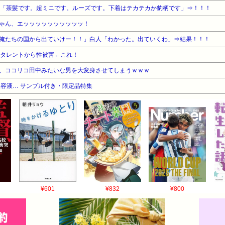
K「茶髪です。超ミニです。ルーズです。下着はテカテカか豹柄です」⇒！！！
ゃん、エッッッッッッッッッッ！
俺たちの国から出ていけー！！」白人「わかった。出ていくわ」⇒結果！！！
演タレントから性被害←これ！
、ココリコ田中みたいな男を大変身させてしまうｗｗｗ
容液… サンプル付き・限定品特集
¥601
¥832
¥800