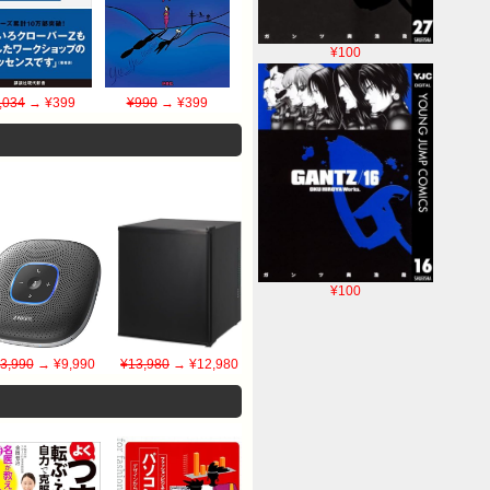
¥100
,034
→ ¥399
¥990
→ ¥399
¥100
3,990
→ ¥9,990
¥13,980
→ ¥12,980