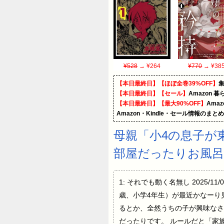
¥528
→ ¥264
¥770
→ ¥38
【本日最終日】【ほぼ全巻39%OFF】
【本日最終日】【セール】
Amazon 
【本日最終日】【最大90%OFF】
Ama
Amazon・Kindle・セール情報のまと
母親「小4の息子が
部屋だったりお風呂
1: それでも動く名無し 2025/11/
歳、小学4年生）が最近かなーり見
るとか、全然うちの子が興味なさ
だったりです。 ルールだと「家族