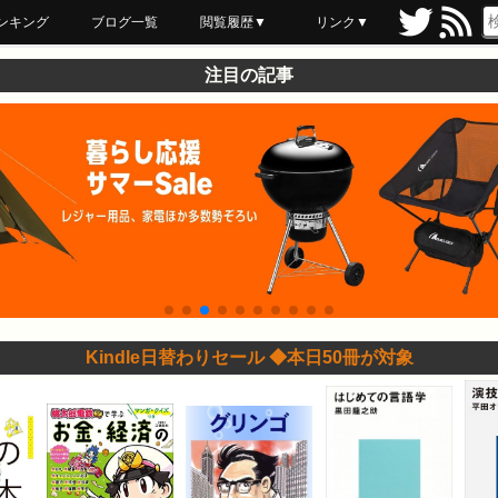
ンキング
ブログ一覧
閲覧履歴▼
リンク▼
ブックマーク
最近読んだ
あとで読む
ネットスーパー
飲食店舗用品
セール情報
注目の記事
Kindle日替わりセール ◆本日50冊が対象