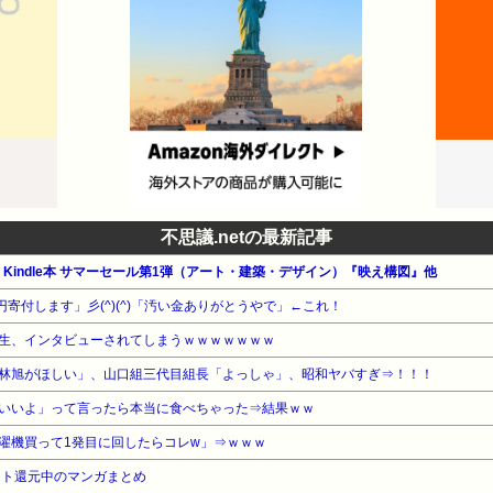
不思議.netの最新記事
公式 Kindle本 サマーセール第1弾（アート・建築・デザイン）『映え構図』他
円寄付します」彡(^)(^)「汚い金ありがとうやで」←これ！
生、インタビューされてしまうｗｗｗｗｗｗｗ
林旭がほしい」、山口組三代目組長「よっしゃ」、昭和ヤバすぎ⇒！！！
いいよ」って言ったら本当に食べちゃった⇒結果ｗｗ
濯機買って1発目に回したらコレw」⇒ｗｗｗ
ント還元中のマンガまとめ