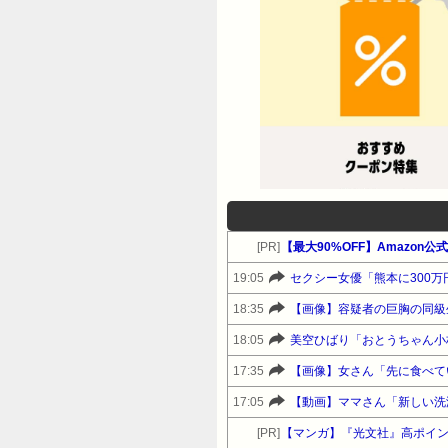
[PR]
【最大90%OFF】Amazon
19:05
セクシー女優「熊本に300万
18:35
【画像】容疑者の巨胸の同級
18:05
美空ひばり「おとうちゃん小
17:35
【画像】女さん「先に食べて
17:05
【動画】ママさん「新しい洗
[PR]
【マンガ】『光文社』高ポイ