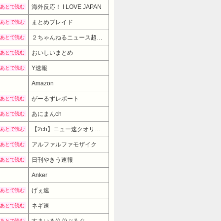
海外反応！ I LOVE JAPAN
あとで読む
まとめブレイド
あとで読む
２ちゃんねるニュース超速まとめ＋
あとで読む
おいしいまとめ
あとで読む
Y速報
あとで読む
Amazon
がーるずレポート
あとで読む
あにまんch
あとで読む
【2ch】ニュー速クオリティ
あとで読む
アルファルファモザイク
あとで読む
日刊やきう速報
あとで読む
1890円
Anker
→ 1390円 （19:30時点）
げぇ速
あとで読む
ネギ速
あとで読む
すまいる(^-^)ぶろぐ
あとで読む