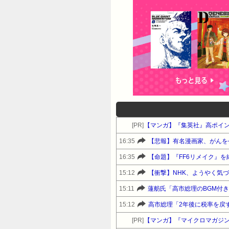
[PR]
【マンガ】『集英社』高ポイ
16:35
【悲報】有名漫画家、がんを
16:35
【命題】『FF6リメイク』
15:12
【衝撃】NHK、ようやく気
15:11
蓮舫氏「高市総理のBGM付
15:12
高市総理「2年後に税率を戻
[PR]
【マンガ】『マイクロマガジ