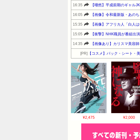
16:35
【唖然】平成前期のギャルJ
16:05
【画像】令和最新版・あのち
15:35
【画像】アフリカ人「白人は
15:05
【衝撃】NHK職員が番組出
14:35
【画像あり】カリスマ美容師
[PR]
【コスメ】パック・シート・美
¥2,475
¥2,000