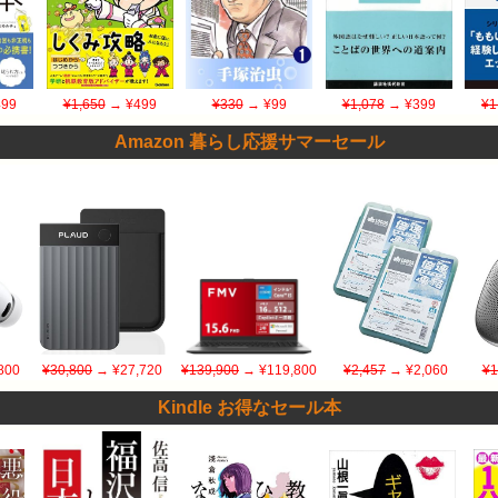
99
¥1,650
→ ¥499
¥330
→ ¥99
¥1,078
→ ¥399
¥1
Amazon 暮らし応援サマーセール
800
¥30,800
→ ¥27,720
¥139,900
→ ¥119,800
¥2,457
→ ¥2,060
¥1
Kindle お得なセール本