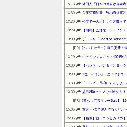
15:13
外国人「日本の警官が容疑者
13:30
兵庫斎藤知事、県の海外事務
13:30
松屋で一人寂しく牛丼啜って
13:29
【朗報】吉野家、ラーメンチ
13:30
ゲーフリ「Beast of Re
[PR]
【ベストセラー】毎日更新！
13:29
シャインマスカット400房
13:30
【ハンターハンター】ヨーク
13:30
2位『イオン』3位『ヤオコ
13:30
「コンビニ馬鹿にすんなよ」
13:30
益田250セーブで名球会入り
[PR]
15:05
友達とPCで遊んでるんだが
15:06
【画像】餅田コシヒカリの下
14:00